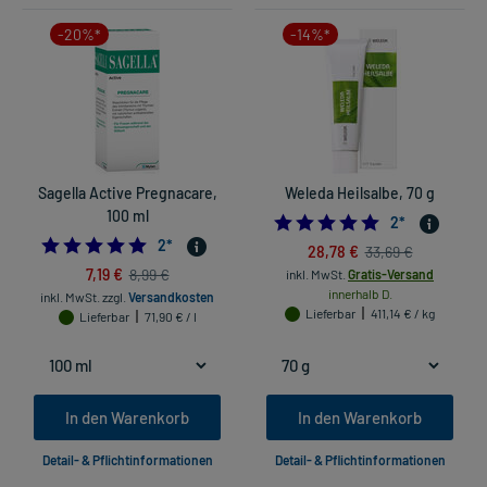
-20%*
-14%*
Sagella Active Pregnacare,
Weleda Heilsalbe, 70 g
100 ml
5.0
2
*
5.0
2
*
28,78 €
33,69 €
7,19 €
8,99 €
inkl. MwSt.
Gratis-Versand
innerhalb D.
inkl. MwSt.
zzgl.
Versandkosten
Lieferbar
411,14 € / kg
Lieferbar
71,90 € / l
In den Warenkorb
In den Warenkorb
Detail- & Pflichtinformationen
Detail- & Pflichtinformationen