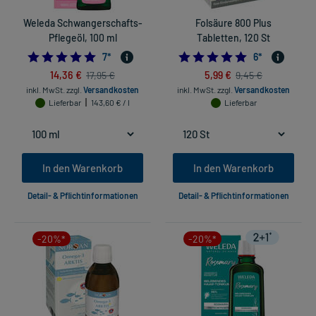
Weleda Schwangerschafts-
Folsäure 800 Plus
Pflegeöl, 100 ml
Tabletten, 120 St
5.0
5.0
7
*
6
*
14,36 €
5,99 €
17,95 €
9,45 €
inkl. MwSt.
zzgl.
Versandkosten
inkl. MwSt.
zzgl.
Versandkosten
Lieferbar
143,60 € / l
Lieferbar
In den Warenkorb
In den Warenkorb
Detail- & Pflichtinformationen
Detail- & Pflichtinformationen
-20%*
-20%*