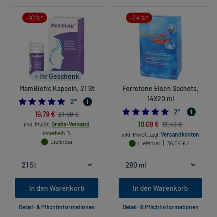
-10%*
-24%*
+ Ihr Geschenk
MamBiotic Kapseln, 21 St
Ferrotone Eisen Sachets,
14X20 ml
5.0
2
*
5.0
2
*
19,79 €
21,99 €
10,09 €
13,45 €
inkl. MwSt.
Gratis-Versand
innerhalb D.
inkl. MwSt.
zzgl.
Versandkosten
Lieferbar
Lieferbar
36,04 € / l
In den Warenkorb
In den Warenkorb
Detail- & Pflichtinformationen
Detail- & Pflichtinformationen