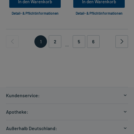
In den Warenkorb
In den Warenkorb
Detail- & Pflichtinformationen
Detail- & Pflichtinformationen
1
2
5
6
...
Kundenservice:
Versandkosten
Apotheke:
Zahlungsarten
Ratgeber
Kontakt
Außerhalb Deutschland:
E-Rezept