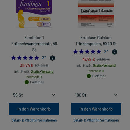
Femibion 1
Frubiase Calcium
Frühschwangerschaft, 56
Trinkampullen, 5X20 St
St
5.0
2
*
5.0
2
*
47,99 €
70,69 €
39,74 €
52,99 €
inkl. MwSt.
Gratis-Versand
innerhalb D.
inkl. MwSt.
Gratis-Versand
Lieferbar
innerhalb D.
Lieferbar
In den Warenkorb
In den Warenkorb
Detail- & Pflichtinformationen
Detail- & Pflichtinformationen