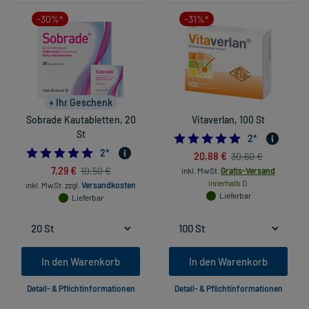
-30%*
-31%*
+ Ihr Geschenk
Sobrade Kautabletten, 20
Vitaverlan, 100 St
St
5.0
2
*
5.0
2
*
20,88 €
30,60 €
7,29 €
10,50 €
inkl. MwSt.
Gratis-Versand
innerhalb D.
inkl. MwSt.
zzgl.
Versandkosten
Lieferbar
Lieferbar
In den Warenkorb
In den Warenkorb
Detail- & Pflichtinformationen
Detail- & Pflichtinformationen