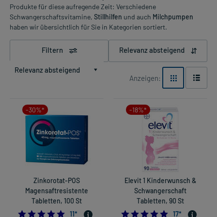
Produkte für diese aufregende Zeit: Verschiedene
Schwangerschaftsvitamine,
Stillhilfen
und auch
Milchpumpen
haben wir übersichtlich für Sie in Kategorien sortiert.
Filtern
Relevanz absteigend
Relevanz absteigend
Anzeigen:
-30%*
-18%*
Zinkorotat-POS
Elevit 1 Kinderwunsch &
Magensaftresistente
Schwangerschaft
Tabletten, 100 St
Tabletten, 90 St
4.818181818181818
5.0
11
*
17
*