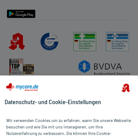
Barrierefreiheitserklärung
Datenschutz- und Cookie-Einstellungen
Wir verwenden Cookies um zu erfahren, wann Sie unsere Webseite
besuchen und wie Sie mit uns interagieren, um Ihre
Nutzererfahrung zu verbessern. Sie können Ihre Cookie-
Alle Preise gelten inkl. MwSt., ggf. zzgl. Versandkosten