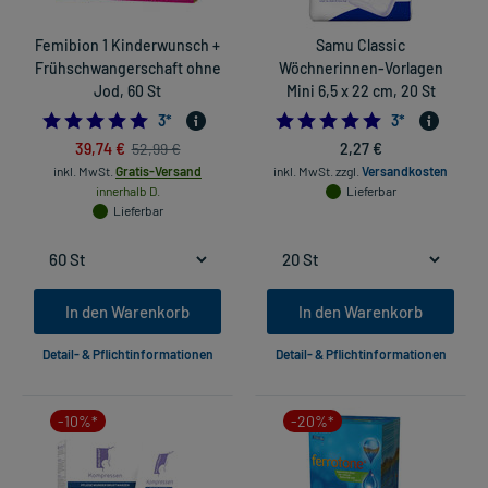
Femibion 1 Kinderwunsch +
Samu Classic
Frühschwangerschaft ohne
Wöchnerinnen-Vorlagen
Jod, 60 St
Mini 6,5 x 22 cm, 20 St
5.0
5.0
3
*
3
*
39,74 €
2,27 €
52,99 €
inkl. MwSt.
Gratis-Versand
inkl. MwSt.
zzgl.
Versandkosten
innerhalb D.
Lieferbar
Lieferbar
In den Warenkorb
In den Warenkorb
Detail- & Pflichtinformationen
Detail- & Pflichtinformationen
-10%*
-20%*