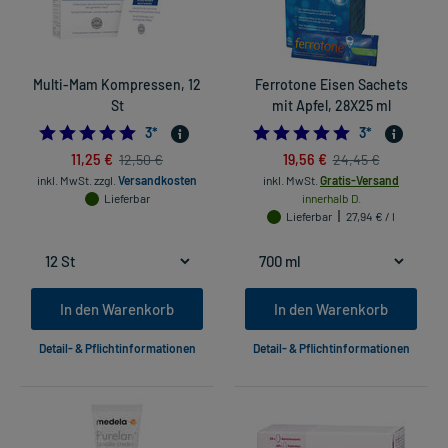
Multi-Mam Kompressen, 12
Ferrotone Eisen Sachets
St
mit Apfel, 28X25 ml
5.0
5.0
3
*
3
*
11,25 €
19,56 €
12,50 €
24,45 €
inkl. MwSt.
zzgl.
Versandkosten
inkl. MwSt.
Gratis-Versand
Lieferbar
innerhalb D.
Lieferbar
27,94 € / l
In den Warenkorb
In den Warenkorb
Detail- & Pflichtinformationen
Detail- & Pflichtinformationen