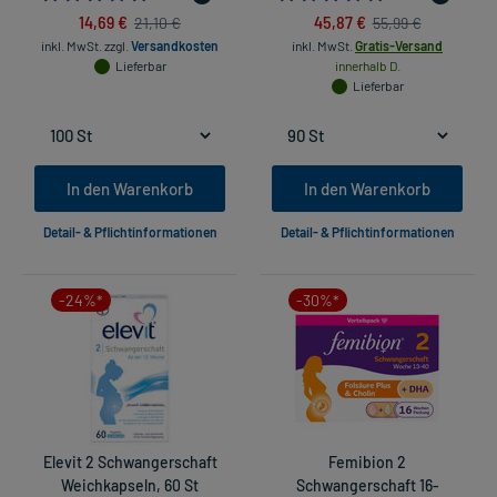
14,69 €
45,87 €
21,10 €
55,99 €
inkl. MwSt.
zzgl.
Versandkosten
inkl. MwSt.
Gratis-Versand
Lieferbar
innerhalb D.
Lieferbar
In den Warenkorb
In den Warenkorb
Detail- & Pflichtinformationen
Detail- & Pflichtinformationen
-24%*
-30%*
Elevit 2 Schwangerschaft
Femibion 2
Weichkapseln, 60 St
Schwangerschaft 16-