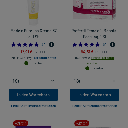
Medela PureLan Creme 37
Profertil Female 1-Monats-
g, 1 St
Packung, 1 St
5.0
5.0
3
*
3
*
12,91 €
64,51 €
12,99 €
69,90 €
inkl. MwSt.
zzgl.
Versandkosten
inkl. MwSt.
Gratis-Versand
Lieferbar
innerhalb D.
Lieferbar
In den Warenkorb
In den Warenkorb
Detail- & Pflichtinformationen
Detail- & Pflichtinformationen
-25%*
-32%*