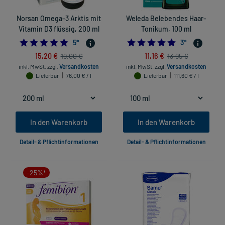
Norsan Omega-3 Arktis mit
Weleda Belebendes Haar-
Vitamin D3 flüssig, 200 ml
Tonikum, 100 ml
4.8
5.0
5
*
3
*
15,20 €
11,16 €
19,00 €
13,95 €
inkl. MwSt.
zzgl.
Versandkosten
inkl. MwSt.
zzgl.
Versandkosten
Lieferbar
76,00 € / l
Lieferbar
111,60 € / l
In den Warenkorb
In den Warenkorb
Detail- & Pflichtinformationen
Detail- & Pflichtinformationen
-25%*