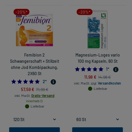
-20%*
-20%*
Femibion 2
Magnesium-Loges vario
Schwangerschaft + Stillzeit
100 mg Kapseln, 60 St
ohne Jod Kombipackung,
5.0
1
*
2X60 St
11,98 €
14,98 €
5.0
2
*
inkl. MwSt.
zzgl.
Versandkosten
57,59 €
Lieferbar
71,99 €
inkl. MwSt.
Gratis-Versand
innerhalb D.
Lieferbar