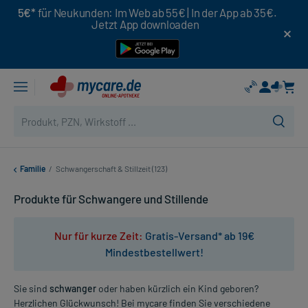
5€*
für Neukunden: Im Web ab 55€ | In der App ab 35€.
Jetzt App downloaden
Familie
/
Schwangerschaft & Stillzeit (123)
Produkte für Schwangere und Stillende
Nur für kurze Zeit:
Gratis-Versand* ab 19€
Mindestbestellwert!
Sie sind
schwanger
oder haben kürzlich ein Kind geboren?
Herzlichen Glückwunsch! Bei mycare finden Sie verschiedene