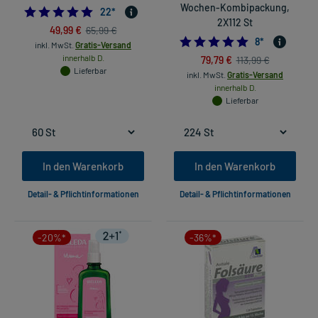
Wochen-Kombipackung,
5.0
22
*
2X112 St
49,99 €
65,99 €
4.875
8
*
inkl. MwSt.
Gratis-Versand
innerhalb D.
79,79 €
113,99 €
Lieferbar
inkl. MwSt.
Gratis-Versand
innerhalb D.
Lieferbar
In den Warenkorb
In den Warenkorb
Detail- & Pflichtinformationen
Detail- & Pflichtinformationen
-20%*
-36%*