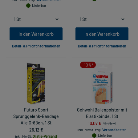
Lieferbar
In den Warenkorb
In den Warenkorb
Detail- & Pflichtinformationen
Detail- & Pflichtinformationen
-10%*
Futuro Sport
Gehwohl Ballenpolster mit
Sprunggelenk-Bandage
Elastikbinde, 1 St
Alle Größen, 1 St
10,07 €
11,25 €
26,12 €
inkl. MwSt.
zzgl.
Versandkosten
Lieferbar
inkl. MwSt.
Gratis-Versand