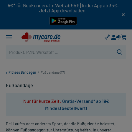
5€*
für Neukunden: Im Web ab 55€ | In der App ab 35€.
Jetzt App downloaden
Fitness Bandagen
/
Fußbandage (17)
Fußbandage
Nur für kurze Zeit:
Gratis-Versand* ab 19€
Mindestbestellwert!
Bei Laufen oder anderem Sport, der die
Fußgelenke
belastet,
können
Fußbandagen
zur Unterstützung helfen. In unserer