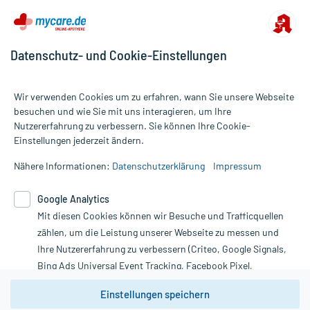
Datenschutz- und Cookie-Einstellungen
Wir verwenden Cookies um zu erfahren, wann Sie unsere Webseite
besuchen und wie Sie mit uns interagieren, um Ihre
Nutzererfahrung zu verbessern. Sie können Ihre Cookie-
Alle Preise gelten inkl. MwSt., ggf. zzgl. Versandkosten
Einstellungen jederzeit ändern.
Informationen auf dieser Website werden ausschließlich für
informative Zwecke zur Verfügung gestellt. Sie ersetzen keinesfalls
Nähere Informationen:
Datenschutzerklärung
Impressum
die Untersuchung und Behandlung durch einen Arzt. Bitte
beachten Sie, dass hierdurch weder Diagnosen gestellt noch
Google Analytics
Therapien eingeleitet werden können. | Diese Webseite benutzt
Google Analytics. Lesen Sie bitte dazu die wichtigen Hinweise in
Mit diesen Cookies können wir Besuche und Trafficquellen
unserer Datenschutzerklärung. Für den Widerruf einer Bestellung
zählen, um die Leistung unserer Webseite zu messen und
nutzen Sie das Formular:
Ihre Nutzererfahrung zu verbessern (Criteo, Google Signals,
Bing Ads Universal Event Tracking, Facebook Pixel,
Vertrag widerrufen
Youtube-Social Plugin).
Einstellungen speichern