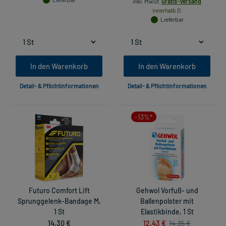
inkl. MwSt.
Gratis-Versand
innerhalb D.
Lieferbar
In den Warenkorb
In den Warenkorb
Detail- & Pflichtinformationen
Detail- & Pflichtinformationen
-13%*
Futuro Comfort Lift
Gehwol Vorfuß- und
Sprunggelenk-Bandage M,
Ballenpolster mit
1 St
Elastikbinde, 1 St
14,30 €
12,43 €
14,35 €