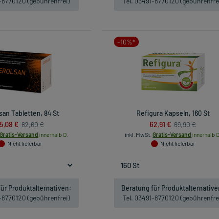
1-8770120 (gebührenfrei)
Tel. 03491-8770120 (gebührenfre
-10%*
san Tabletten, 84 St
Refigura Kapseln, 160 St
5,08 €
62,91 €
62,60 €
69,90 €
Gratis-Versand
innerhalb D.
inkl. MwSt.
Gratis-Versand
innerhalb D
Nicht lieferbar
Nicht lieferbar
ür Produktalternativen:
Beratung für Produktalternative
1-8770120 (gebührenfrei)
Tel. 03491-8770120 (gebührenfre