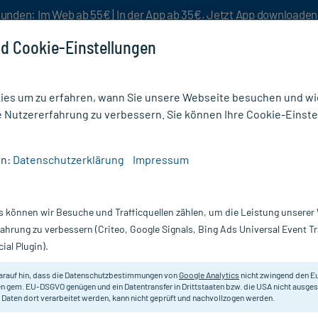
unden: Im Web ab 55€ | In der App ab 35€. Jetzt App downloade
d Cookie-Einstellungen
es um zu erfahren, wann Sie unsere Webseite besuchen und wie
e Nutzererfahrung zu verbessern. Sie können Ihre Cookie-Einste
nlösen
Rezeptur
Aktion %
en:
Datenschutzerklärung
Impressum
e & Diät - Unterstützend (19)
s können wir Besuche und Trafficquellen zählen, um die Leistung unsere
iät Unterstützend
fahrung zu verbessern (Criteo, Google Signals, Bing Ads Universal Event 
ial Plugin).
zuhalten ist nicht immer leicht. Sport allein reicht meist nicht 
Diät ist die Ernährung. Unterstützende Produkte sind dabei z.B. 
arauf hin, dass die Datenschutzbestimmungen von
Google Analytics
nicht zwingend den E
rodukte und verschiedene Möglichkeiten seine Ernährung im Blic
n gem. EU-DSGVO genügen und ein Datentransfer in Drittstaaten bzw. die USA nicht ausg
 Daten dort verarbeitet werden, kann nicht geprüft und nachvollzogen werden.
e online mit wenigen Klicks die richtigen
Diät-Produkte
für Sie