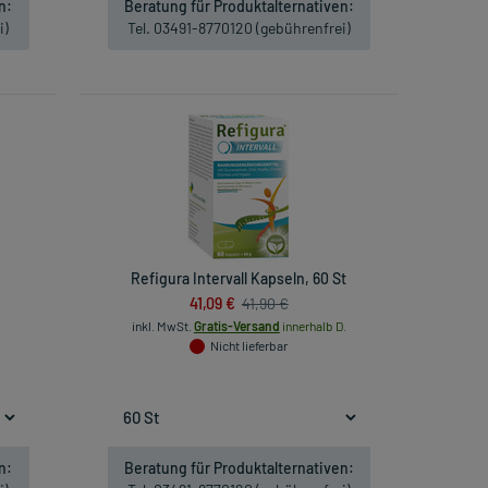
n:
Beratung für Produktalternativen:
i)
Tel. 03491-8770120 (gebührenfrei)
Refigura Intervall Kapseln, 60 St
41,09 €
41,90 €
inkl. MwSt.
Gratis-Versand
innerhalb D.
Nicht lieferbar
n:
Beratung für Produktalternativen: