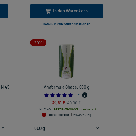
In den Warenkorb
Detail- & Pflichtinformationen
-20%*
 N.45
Amformula Shape, 600 g
5.0
1
*
39,81 €
49,90 €
inkl. MwSt.
Gratis-Versand
innerhalb D.
 l
Nicht lieferbar
66,35 € / kg