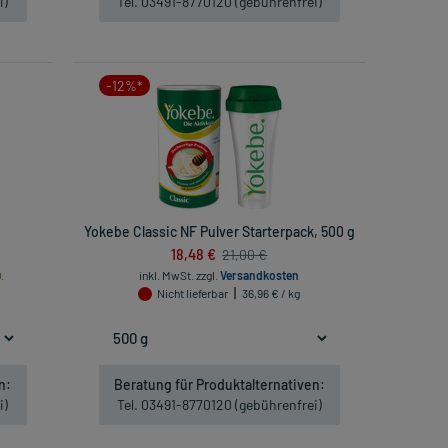
i)
Tel. 03491-8770120 (gebührenfrei)
-12%*
Yokebe Classic NF Pulver Starterpack, 500 g
18,48 €
21,00 €
.
inkl. MwSt.
zzgl.
Versandkosten
Nicht lieferbar
36,96 € / kg
n:
Beratung für Produktalternativen:
i)
Tel. 03491-8770120 (gebührenfrei)