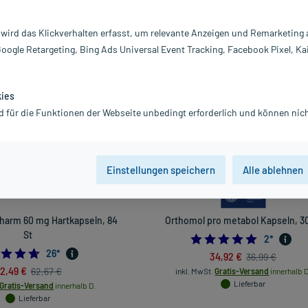
nlos weiter.
 wird das Klickverhalten erfasst, um relevante Anzeigen und Remarketing
Darreichung
Google Retargeting, Bing Ads Universal Event Tracking, Facebook Pixel, Ka
vanz absteigend
Produkte pro Seite:
24
kies
d für die Funktionen der Webseite unbedingt erforderlich und können nich
Einstellungen speichern
Alle ablehnen
pharm 60 mg Hartkapseln, 84
Orthomol pro metabol Kapseln, 3
St
5.0
2
*
4.6923076923076925
26
*
34,92 €
36,99 €
2,49 €
62,67 €
inkl. MwSt.
Gratis-Versand
innerhalb D
Lieferbar
Gratis-Versand
innerhalb D.
Lieferbar