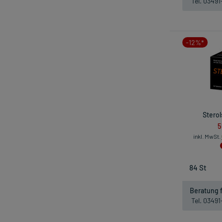
Tel. 0349
-12%*
Sterol
5
inkl. MwSt.
Beratung f
Tel. 0349