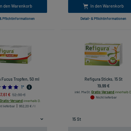
In den Warenkorb
In den Warenkorb
 & Pflichtinformationen
Detail- & Pflichtinformationen
 Fucus Tropfen, 50 ml
Refigura Sticks, 15 St
19,99 €
5.0
1
*
inkl. MwSt.
Gratis-Versand
innerhalb D
7,61 €
52,90 €
Nicht lieferbar
Gratis-Versand
innerhalb D.
t lieferbar
952,20 € / l