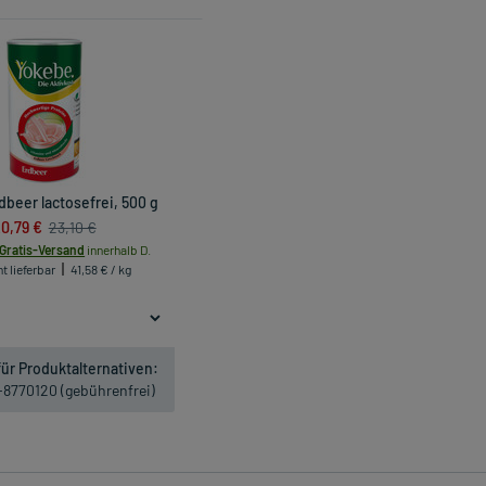
beer lactosefrei, 500 g
0,79 €
23,10 €
Gratis-Versand
innerhalb D.
t lieferbar
41,58 € / kg
ür Produktalternativen:
1-8770120 (gebührenfrei)