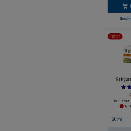
Detail-
-10%*
Refigura
4
inkl. MwSt.
Nich