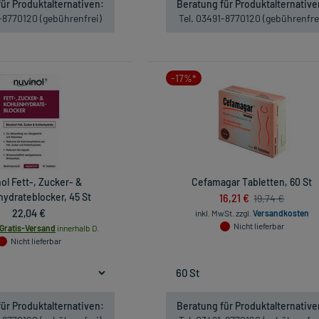
ür Produktalternativen:
Beratung für Produktalternative
1-8770120 (gebührenfrei)
Tel. 03491-8770120 (gebührenfre
-17%*
ol Fett-, Zucker- &
Cefamagar Tabletten, 60 St
ydrateblocker, 45 St
16,21 €
19,74 €
22,04 €
inkl. MwSt.
zzgl.
Versandkosten
Nicht lieferbar
Gratis-Versand
innerhalb D.
Nicht lieferbar
ür Produktalternativen:
Beratung für Produktalternative