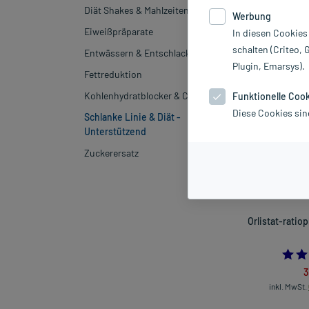
Beratung koste
Diät Shakes & Mahlzeiten
Werbung
Eiweißpräparate
In diesen Cookies
Hersteller
schalten (Criteo, 
Entwässern & Entschlacken
Plugin, Emarsys).
Sortieren
Rele
Fettreduktion
Kohlenhydratblocker & Co.
Funktionelle Coo
Diese Cookies sin
Schlanke Linie & Diät -
-48%*
Unterstützend
Zuckerersatz
Orlistat-ratio
3
inkl. MwSt.