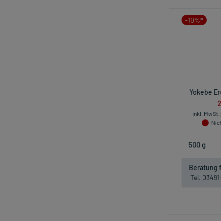
-10%*
Yokebe Erd
2
inkl. MwSt.
Nich
Beratung f
Tel. 0349