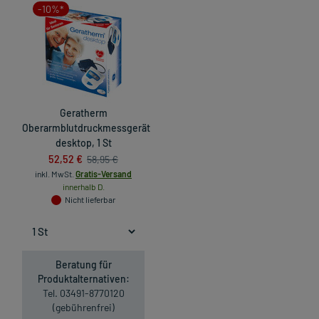
-10%*
Geratherm
Oberarmblutdruckmessgerät
desktop, 1 St
52,52 €
58,95 €
inkl. MwSt.
Gratis-Versand
innerhalb D.
Nicht lieferbar
Beratung für
Produktalternativen:
Tel. 03491-8770120
(gebührenfrei)