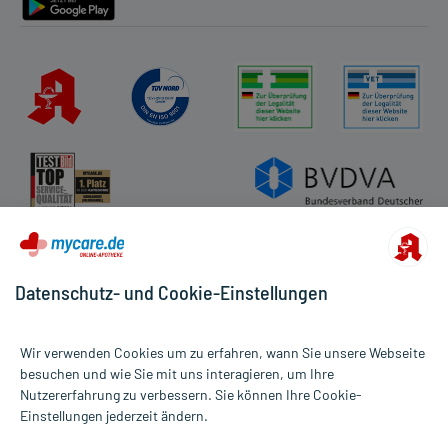
Datenschutz- und Cookie-Einstellungen
Wir verwenden Cookies um zu erfahren, wann Sie unsere Webseite
besuchen und wie Sie mit uns interagieren, um Ihre
Nutzererfahrung zu verbessern. Sie können Ihre Cookie-
Alle Preise gelten inkl. MwSt., ggf. zzgl. Versandkosten
Einstellungen jederzeit ändern.
Informationen auf dieser Website werden ausschließlich für
informative Zwecke zur Verfügung gestellt. Sie ersetzen keinesfalls