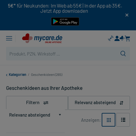
5€*
für Neukunden: Im Web ab 55€ | In der App ab 35€.
Jetzt App downloaden
Kategorien
/
Geschenkideen (265)
Geschenkideen aus Ihrer Apotheke
Filtern
Relevanz absteigend
Relevanz absteigend
Anzeigen: