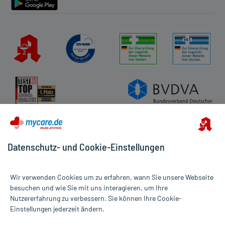
Datenschutz- und Cookie-Einstellungen
Wir verwenden Cookies um zu erfahren, wann Sie unsere Webseite
besuchen und wie Sie mit uns interagieren, um Ihre
Nutzererfahrung zu verbessern. Sie können Ihre Cookie-
Alle Preise gelten inkl. MwSt., ggf. zzgl. Versandkosten
Einstellungen jederzeit ändern.
Informationen auf dieser Website werden ausschließlich für
informative Zwecke zur Verfügung gestellt. Sie ersetzen keinesfalls