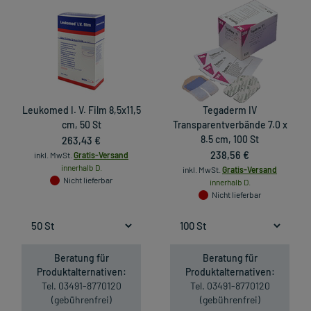
Leukomed I. V. Film 8,5x11,5
Tegaderm IV
cm, 50 St
Transparentverbände 7.0 x
263,43 €
8.5 cm, 100 St
238,56 €
inkl. MwSt.
Gratis-Versand
innerhalb D.
inkl. MwSt.
Gratis-Versand
Nicht lieferbar
innerhalb D.
Nicht lieferbar
Beratung für
Beratung für
Produktalternativen:
Produktalternativen:
Tel. 03491-8770120
Tel. 03491-8770120
(gebührenfrei)
(gebührenfrei)