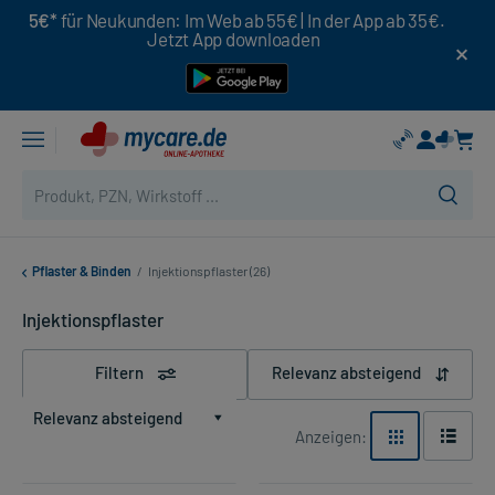
5€*
für Neukunden: Im Web ab 55€ | In der App ab 35€.
Jetzt App downloaden
Pflaster & Binden
/
Injektionspflaster (26)
Injektionspflaster
Filtern
Relevanz absteigend
Relevanz absteigend
Anzeigen: