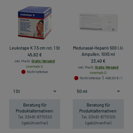
Leukotape K 7,5 cm rot, 1 St
Medunasal-Heparin 500 I.U.
45,62 €
Ampullen, 10X5 ml
23,40 €
inkl. MwSt.
Gratis-Versand
innerhalb D.
inkl. MwSt.
Gratis-Versand
Nicht lieferbar
innerhalb D.
Nicht lieferbar
468,00 € / l
Beratung für
Beratung für
Produktalternativen:
Produktalternativen:
Tel. 03491-8770120
Tel. 03491-8770120
(gebührenfrei)
(gebührenfrei)