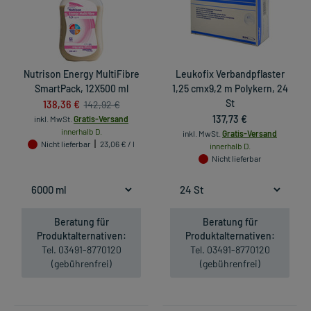
Nutrison Energy MultiFibre
Leukofix Verbandpflaster
SmartPack, 12X500 ml
1,25 cmx9,2 m Polykern, 24
138,36 €
St
142,92 €
137,73 €
inkl. MwSt.
Gratis-Versand
innerhalb D.
inkl. MwSt.
Gratis-Versand
Nicht lieferbar
23,06 € / l
innerhalb D.
Nicht lieferbar
Beratung für
Beratung für
Produktalternativen:
Produktalternativen:
Tel. 03491-8770120
Tel. 03491-8770120
(gebührenfrei)
(gebührenfrei)