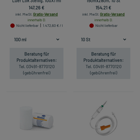
Luer Lok 3teilig, 100X1 ml
15cmx28cm, 10 St
147,26 €
154,21 €
inkl. MwSt.
Gratis-Versand
inkl. MwSt.
Gratis-Versand
innerhalb D.
innerhalb D.
Nicht lieferbar
1.472,60 € / l
Nicht lieferbar
Beratung für
Beratung für
Produktalternativen:
Produktalternativen:
Tel. 03491-8770120
Tel. 03491-8770120
(gebührenfrei)
(gebührenfrei)