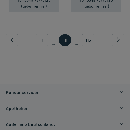
Tel. 03491-8770120
Tel. 03491-8770120
(gebührenfrei)
(gebührenfrei)
1
111
115
...
...
Kundenservice:
Versandkosten
Apotheke:
Zahlungsarten
Ratgeber
Kontakt
Außerhalb Deutschland:
E-Rezept
FAQ