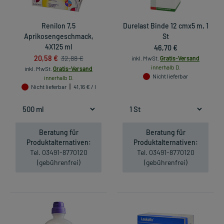
Renilon 7,5
Durelast Binde 12 cmx5 m, 1
Aprikosengeschmack,
St
4X125 ml
46,70 €
20,58 €
32,88 €
inkl. MwSt.
Gratis-Versand
innerhalb D.
inkl. MwSt.
Gratis-Versand
Nicht lieferbar
innerhalb D.
Nicht lieferbar
41,16 € / l
Beratung für
Beratung für
Produktalternativen:
Produktalternativen:
Tel. 03491-8770120
Tel. 03491-8770120
(gebührenfrei)
(gebührenfrei)