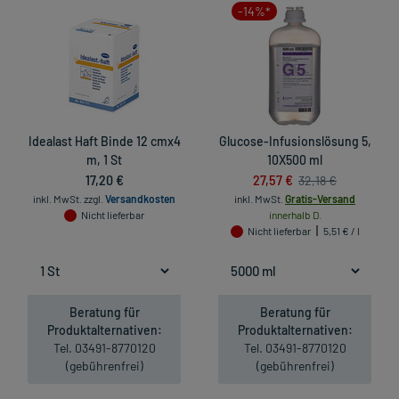
-14%*
Idealast Haft Binde 12 cmx4
Glucose-Infusionslösung 5,
m, 1 St
10X500 ml
17,20 €
27,57 €
32,18 €
inkl. MwSt.
zzgl.
Versandkosten
inkl. MwSt.
Gratis-Versand
Nicht lieferbar
innerhalb D.
Nicht lieferbar
5,51 € / l
Beratung für
Beratung für
Produktalternativen:
Produktalternativen:
Tel. 03491-8770120
Tel. 03491-8770120
(gebührenfrei)
(gebührenfrei)