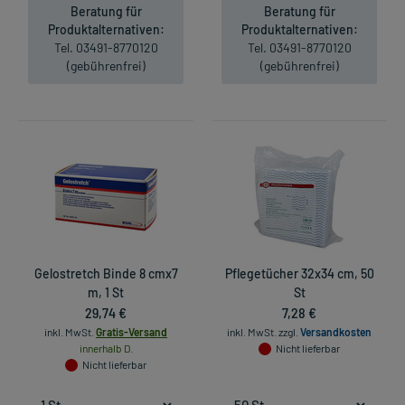
Beratung für
Beratung für
Produktalternativen:
Produktalternativen:
Tel. 03491-8770120
Tel. 03491-8770120
(gebührenfrei)
(gebührenfrei)
Gelostretch Binde 8 cmx7
Pflegetücher 32x34 cm, 50
m, 1 St
St
29,74 €
7,28 €
inkl. MwSt.
Gratis-Versand
inkl. MwSt.
zzgl.
Versandkosten
innerhalb D.
Nicht lieferbar
Nicht lieferbar