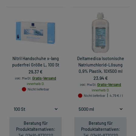
Nitril Handschuhe x-lang
Deltamedica Isotonische
puderfrei Größe L, 100 St
Natriumchlorid-Lösung
29,37 €
0,9% Plastik, 10X500 ml
23,94 €
inkl. MwSt.
Gratis-Versand
innerhalb D.
inkl. MwSt.
Gratis-Versand
Nicht lieferbar
innerhalb D.
Nicht lieferbar
4,79 € / l
Beratung für
Beratung für
Produktalternativen:
Produktalternativen:
Tel. 03491-8770120
Tel. 03491-8770120