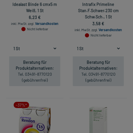
Idealast Binde 6 cmx5 m
Intrafix Primeline
Weiß, 1 St
Stan.F.Schwer.230 cm
6,23 €
Schw.Sch., 1 St
3,58 €
inkl. MwSt.
zzgl.
Versandkosten
Nicht lieferbar
inkl. MwSt.
zzgl.
Versandkosten
Nicht lieferbar
Beratung für
Beratung für
Produktalternativen:
Produktalternativen:
Tel. 03491-8770120
Tel. 03491-8770120
(gebührenfrei)
(gebührenfrei)
-37%*