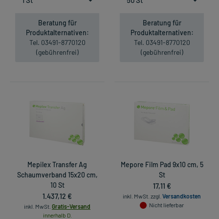
Beratung für
Beratung für
Produktalternativen:
Produktalternativen:
Tel. 03491-8770120
Tel. 03491-8770120
(gebührenfrei)
(gebührenfrei)
Mepilex Transfer Ag
Mepore Film Pad 9x10 cm, 5
Schaumverband 15x20 cm,
St
10 St
17,11 €
1.437,12 €
inkl. MwSt.
zzgl.
Versandkosten
Nicht lieferbar
inkl. MwSt.
Gratis-Versand
innerhalb D.