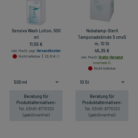
Sensiva Wash Lotion, 500
Nobatamp-Steril
ml
Tamponadebinde 5 cmx5
11,55 €
m, 10 St
45,35 €
inkl. MwSt.
zzgl.
Versandkosten
Nicht lieferbar
23,10 € / l
inkl. MwSt.
Gratis-Versand
innerhalb D.
Nicht lieferbar
Beratung für
Beratung für
Produktalternativen:
Produktalternativen:
Tel. 03491-8770120
Tel. 03491-8770120
(gebührenfrei)
(gebührenfrei)