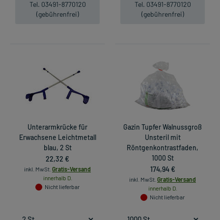
Tel. 03491-8770120
Tel. 03491-8770120
(gebührenfrei)
(gebührenfrei)
Unterarmkrücke für
Gazin Tupfer Walnussgroß
Erwachsene Leichtmetall
Unsteril mit
blau, 2 St
Röntgenkontrastfaden,
22,32 €
1000 St
174,94 €
inkl. MwSt.
Gratis-Versand
innerhalb D.
inkl. MwSt.
Gratis-Versand
Nicht lieferbar
innerhalb D.
Nicht lieferbar