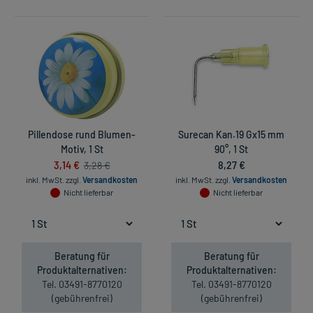
Pillendose rund Blumen-
Surecan Kan.19 Gx15 mm
Motiv, 1 St
90°, 1 St
3,14 €
8,27 €
3,28 €
inkl. MwSt.
zzgl.
Versandkosten
inkl. MwSt.
zzgl.
Versandkosten
Nicht lieferbar
Nicht lieferbar
Beratung für
Beratung für
Produktalternativen:
Produktalternativen:
Tel. 03491-8770120
Tel. 03491-8770120
(gebührenfrei)
(gebührenfrei)