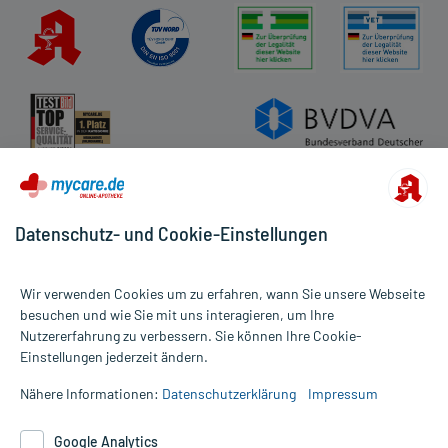
Datenschutz- und Cookie-Einstellungen
Wir verwenden Cookies um zu erfahren, wann Sie unsere Webseite
besuchen und wie Sie mit uns interagieren, um Ihre
Nutzererfahrung zu verbessern. Sie können Ihre Cookie-
Alle Preise gelten inkl. MwSt., ggf. zzgl. Versandkosten
Einstellungen jederzeit ändern.
Informationen auf dieser Website werden ausschließlich für
informative Zwecke zur Verfügung gestellt. Sie ersetzen keinesfalls
Nähere Informationen:
Datenschutzerklärung
Impressum
die Untersuchung und Behandlung durch einen Arzt. Bitte
beachten Sie, dass hierdurch weder Diagnosen gestellt noch
Google Analytics
Therapien eingeleitet werden können. | Diese Webseite benutzt