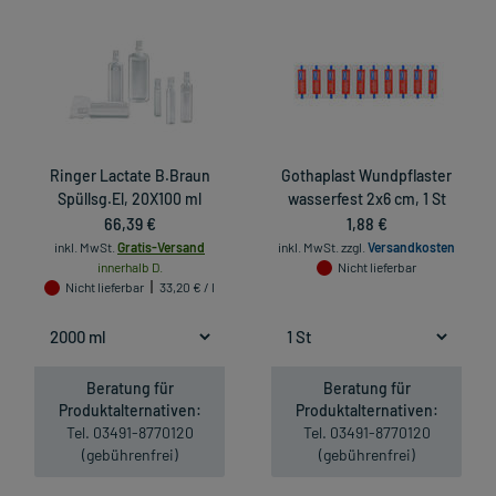
Ringer Lactate B.Braun
Gothaplast Wundpflaster
Spüllsg.El, 20X100 ml
wasserfest 2x6 cm, 1 St
66,39 €
1,88 €
inkl. MwSt.
Gratis-Versand
inkl. MwSt.
zzgl.
Versandkosten
innerhalb D.
Nicht lieferbar
Nicht lieferbar
33,20 € / l
Beratung für
Beratung für
Produktalternativen:
Produktalternativen:
Tel. 03491-8770120
Tel. 03491-8770120
(gebührenfrei)
(gebührenfrei)