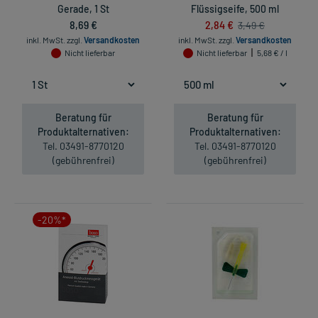
Gerade, 1 St
Flüssigseife, 500 ml
8,69 €
2,84 €
3,49 €
inkl. MwSt.
zzgl.
Versandkosten
inkl. MwSt.
zzgl.
Versandkosten
Nicht lieferbar
Nicht lieferbar
5,68 € / l
Beratung für
Beratung für
Produktalternativen:
Produktalternativen:
Tel. 03491-8770120
Tel. 03491-8770120
(gebührenfrei)
(gebührenfrei)
-20%*