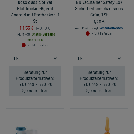
boso classic privat
BD Vacutainer Safety Lok
Blutdruckmeßgerät
Sicherheitsmechanismus
Aneroid mit Stethoskop, 1
Grün, 1 St
St
1,20 €
111,53 €
140,10 €
inkl. MwSt.
zzgl.
Versandkosten
Nicht lieferbar
inkl. MwSt.
Gratis-Versand
innerhalb D.
Nicht lieferbar
Beratung für
Beratung für
Produktalternativen:
Produktalternativen:
Tel. 03491-8770120
Tel. 03491-8770120
(gebührenfrei)
(gebührenfrei)