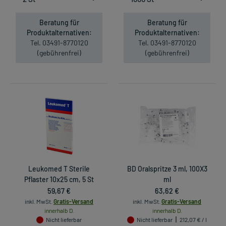
Beratung für
Beratung für
Produktalternativen:
Produktalternativen:
Tel. 03491-8770120
Tel. 03491-8770120
(gebührenfrei)
(gebührenfrei)
Leukomed T Sterile
BD Oralspritze 3 ml, 100X3
Pflaster 10x25 cm, 5 St
ml
59,67 €
63,62 €
inkl. MwSt.
Gratis-Versand
inkl. MwSt.
Gratis-Versand
innerhalb D.
innerhalb D.
Nicht lieferbar
Nicht lieferbar
212,07 € / l