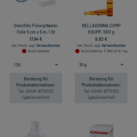
Omnifilm Fixierpflaster
BELLADONNA COMP
Folie 5 cm x 5 m, 1 St
KSUPP, 10X1 g
17,94 €
8,82 €
inkl. MwSt.
zzgl.
Versandkosten
inkl. MwSt.
zzgl.
Versandkosten
Nicht lieferbar
Nicht lieferbar
882,00 € / kg
Beratung für
Beratung für
Produktalternativen:
Produktalternativen:
Tel. 03491-8770120
Tel. 03491-8770120
(gebührenfrei)
(gebührenfrei)