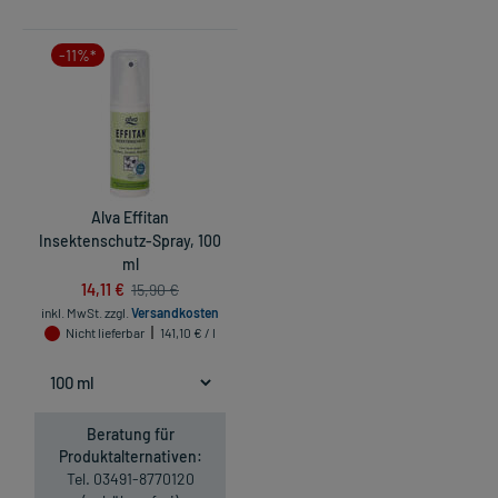
-11%*
Alva Effitan
Insektenschutz-Spray, 100
ml
14,11 €
15,90 €
inkl. MwSt.
zzgl.
Versandkosten
Nicht lieferbar
141,10 € / l
Beratung für
Produktalternativen:
Tel. 03491-8770120