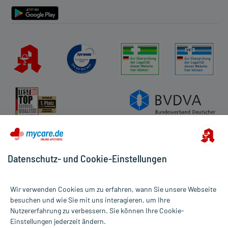
Datenschutz- und Cookie-Einstellungen
Wir verwenden Cookies um zu erfahren, wann Sie unsere Webseite
besuchen und wie Sie mit uns interagieren, um Ihre
Nutzererfahrung zu verbessern. Sie können Ihre Cookie-
Alle Preise gelten inkl. MwSt., ggf. zzgl. Versandkosten
Einstellungen jederzeit ändern.
Informationen auf dieser Website werden ausschließlich für