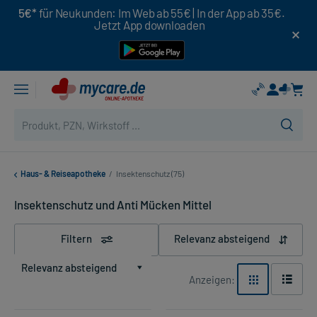
5€*
für Neukunden: Im Web ab 55€ | In der App ab 35€.
Jetzt App downloaden
Haus- & Reiseapotheke
/
Insektenschutz (75)
Insektenschutz und Anti Mücken Mittel
Filtern
Relevanz absteigend
Relevanz absteigend
Anzeigen: