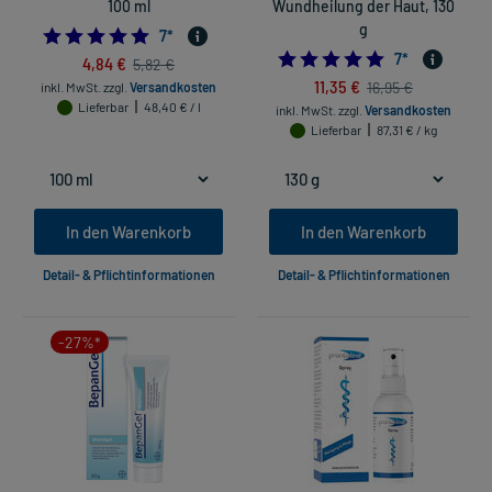
100 ml
Wundheilung der Haut, 130
g
5.0
7
*
4.857142857142
7
*
4,84 €
5,82 €
11,35 €
16,95 €
inkl. MwSt.
zzgl.
Versandkosten
Lieferbar
48,40 € / l
inkl. MwSt.
zzgl.
Versandkosten
Lieferbar
87,31 € / kg
In den Warenkorb
In den Warenkorb
Detail- & Pflichtinformationen
Detail- & Pflichtinformationen
-27%*