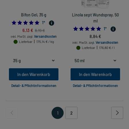
Bifon Gel, 35 g
Linola sept Wundspray, 50
ml
5.0
1
*
5.0
1
*
6,13 €
8,19 €
8,84 €
inkl. MwSt.
zzgl.
Versandkosten
Lieferbar
175,14 € / kg
inkl. MwSt.
zzgl.
Versandkosten
Lieferbar
176,80 € / l
In den Warenkorb
In den Warenkorb
Detail- & Pflichtinformationen
Detail- & Pflichtinformationen
1
2