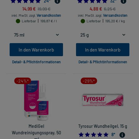
4.958333333333333
5.0
24
*
32
*
14,99 €
4,88 €
19,99 €
6,25 €
inkl. MwSt.
zzgl.
Versandkosten
inkl. MwSt.
zzgl.
Versandkosten
Lieferbar
199,87 € / l
Lieferbar
195,20 € / kg
In den Warenkorb
In den Warenkorb
Detail- & Pflichtinformationen
Detail- & Pflichtinformationen
-24%*
-29%*
MediGel
Tyrosur Wundheilgel, 15 g
Wundreinigungsspray, 50
5.0
8
*