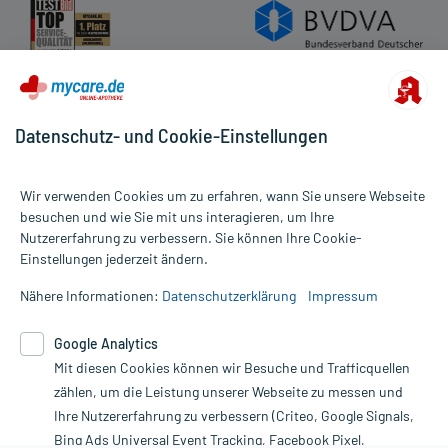
Datenschutz- und Cookie-Einstellungen
Wir verwenden Cookies um zu erfahren, wann Sie unsere Webseite
besuchen und wie Sie mit uns interagieren, um Ihre
Nutzererfahrung zu verbessern. Sie können Ihre Cookie-
Alle Preise gelten inkl. MwSt., ggf. zzgl. Versandkosten
Einstellungen jederzeit ändern.
Informationen auf dieser Website werden ausschließlich für
informative Zwecke zur Verfügung gestellt. Sie ersetzen keinesfalls
Nähere Informationen:
Datenschutzerklärung
Impressum
die Untersuchung und Behandlung durch einen Arzt. Bitte
beachten Sie, dass hierdurch weder Diagnosen gestellt noch
Google Analytics
Therapien eingeleitet werden können. | Diese Webseite benutzt
Google Analytics. Lesen Sie bitte dazu die wichtigen Hinweise in
Mit diesen Cookies können wir Besuche und Trafficquellen
unserer Datenschutzerklärung. Für den Widerruf einer Bestellung
zählen, um die Leistung unserer Webseite zu messen und
nutzen Sie das Formular:
Ihre Nutzererfahrung zu verbessern (Criteo, Google Signals,
Bing Ads Universal Event Tracking, Facebook Pixel,