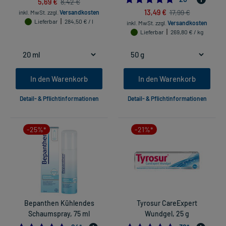
5,69 €
8,42 €
13,49 €
17,99 €
inkl. MwSt.
zzgl.
Versandkosten
Lieferbar
284,50 € / l
inkl. MwSt.
zzgl.
Versandkosten
Lieferbar
269,80 € / kg
In den Warenkorb
In den Warenkorb
Detail- & Pflichtinformationen
Detail- & Pflichtinformationen
-25%*
-21%*
Bepanthen Kühlendes
Tyrosur CareExpert
Schaumspray, 75 ml
Wundgel, 25 g