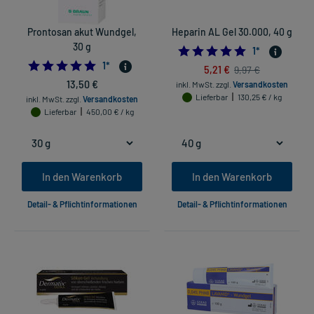
Prontosan akut Wundgel,
Heparin AL Gel 30.000, 40 g
30 g
5.0
1
*
5.0
1
*
5,21 €
9,97 €
13,50 €
inkl. MwSt.
zzgl.
Versandkosten
Lieferbar
130,25 € / kg
inkl. MwSt.
zzgl.
Versandkosten
Lieferbar
450,00 € / kg
In den Warenkorb
In den Warenkorb
Detail- & Pflichtinformationen
Detail- & Pflichtinformationen