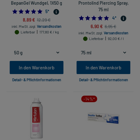
BepanGel Wundgel, 1X50 g
Prontolind Piercing Spray,
75 ml
5.0
5
*
4.75
4
*
8,89 €
12,29 €
6,90 €
6,95 €
inkl. MwSt.
zzgl.
Versandkosten
Lieferbar
177,80 € / kg
inkl. MwSt.
zzgl.
Versandkosten
Lieferbar
92,00 € / l
In den Warenkorb
In den Warenkorb
Detail- & Pflichtinformationen
Detail- & Pflichtinformationen
-14%*