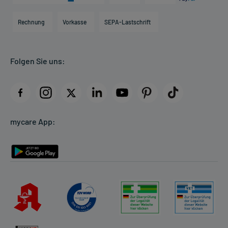
Karriere
Hilfsmittelbox
Engagement
Direktabrechnung PKV
Rechnung
Vorkasse
SEPA-Lastschrift
Partner
Apotheke vor Ort
Kundenbewertungen
Folgen Sie uns:
AGB
Impressum
Datenschutz
Cookie-Einstellungen
mycare App:
Rückgabe/Widerruf
Barrierefreiheitserklärung