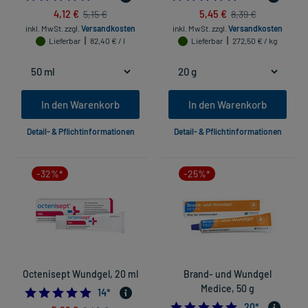
4,12 €
5,45 €
5,15 €
8,39 €
inkl. MwSt.
zzgl.
Versandkosten
inkl. MwSt.
zzgl.
Versandkosten
Lieferbar
82,40 € / l
Lieferbar
272,50 € / kg
In den Warenkorb
In den Warenkorb
Detail- & Pflichtinformationen
Detail- & Pflichtinformationen
-32%*
-25%*
Octenisept Wundgel, 20 ml
Brand- und Wundgel
Medice, 50 g
4.928571428571429
14
*
5.0
20
*