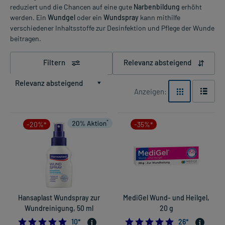
reduziert und die Chancen auf eine gute
Narbenbildung
erhöht
werden. Ein
Wundgel
oder ein
Wundspray
kann mithilfe
verschiedener Inhaltsstoffe zur Desinfektion und Pflege der Wunde
beitragen.
Filtern
Relevanz absteigend
Relevanz absteigend
Anzeigen:
-20%*
-35%*
Hansaplast Wundspray zur
MediGel Wund- und Heilgel,
Wundreinigung, 50 ml
20 g
5.0
5.0
10
*
26
*