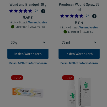
Wund und Brandgel, 30 g
Prontosan Wound Spray, 75
ml
5.0
2
*
5.0
2
*
8,48 €
9,91 €
inkl. MwSt.
zzgl.
Versandkosten
Lieferbar
282,67 € / kg
inkl. MwSt.
zzgl.
Versandkosten
Lieferbar
132,13 € / l
In den Warenkorb
In den Warenkorb
Detail- & Pflichtinformationen
Detail- & Pflichtinformationen
-14%*
-14%*