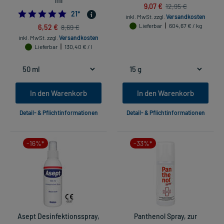
ml
9,07 €
12,95 €
5.0
21
*
inkl. MwSt.
zzgl.
Versandkosten
6,52 €
Lieferbar
604,67 € / kg
8,69 €
inkl. MwSt.
zzgl.
Versandkosten
Lieferbar
130,40 € / l
In den Warenkorb
In den Warenkorb
Detail- & Pflichtinformationen
Detail- & Pflichtinformationen
-16%*
-33%*
Asept Desinfektionsspray,
Panthenol Spray, zur