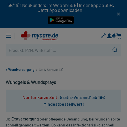
5€*
für Neukunden: Im Web ab 55€ | In der App ab 35€.
Jetzt App downloaden
Wundversorgung
/
Gel & Sprays (43)
Wundgels & Wundsprays
Nur für kurze Zeit:
Gratis-Versand* ab 19€
Mindestbestellwert!
Ob
Erstversorgung
oder pflegende Behandlung, bei Wunden sollte
schnell gehandelt werden. So kann das Infektionsrisiko schnell