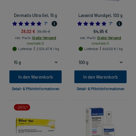
Dermatix Ultra Gel, 15 g
Lavanid Wundgel, 100 g
5.0
5.0
1
*
1
*
38,02 €
64,95 €
39,95 €
inkl. MwSt.
Gratis-Versand
inkl. MwSt.
Gratis-Versand
innerhalb D.
innerhalb D.
Lieferbar
2.534,67 € / kg
Lieferbar
649,50 € / kg
In den Warenkorb
In den Warenkorb
Detail- & Pflichtinformationen
Detail- & Pflichtinformationen
-25%*