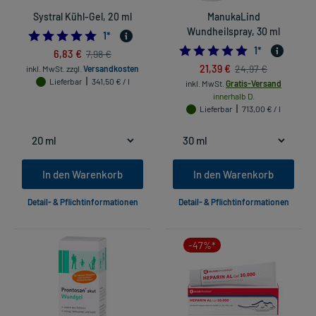
Systral Kühl-Gel, 20 ml
ManukaLind
Wundheilspray, 30 ml
5.0
1
*
5.0
1
*
6,83 €
7,98 €
21,39 €
24,97 €
inkl. MwSt.
zzgl.
Versandkosten
Lieferbar
341,50 € / l
inkl. MwSt.
Gratis-Versand
innerhalb D.
Lieferbar
713,00 € / l
In den Warenkorb
In den Warenkorb
Detail- & Pflichtinformationen
Detail- & Pflichtinformationen
-47%*