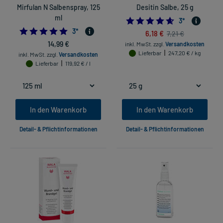
Mirfulan N Salbenspray, 125
Desitin Salbe, 25 g
ml
4.666666666666
3
*
5.0
3
*
6,18 €
7,21 €
14,99 €
inkl. MwSt.
zzgl.
Versandkosten
Lieferbar
247,20 € / kg
inkl. MwSt.
zzgl.
Versandkosten
Lieferbar
119,92 € / l
In den Warenkorb
In den Warenkorb
Detail- & Pflichtinformationen
Detail- & Pflichtinformationen