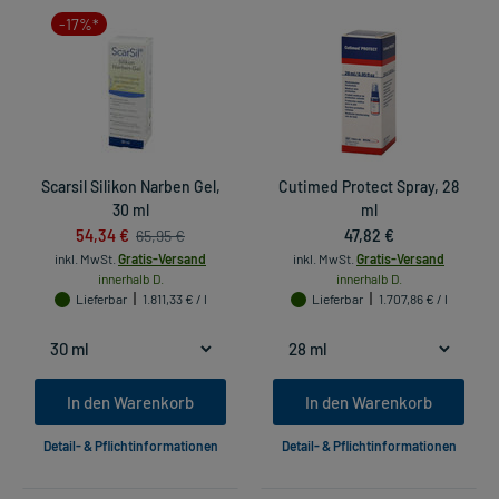
-17%*
Scarsil Silikon Narben Gel,
Cutimed Protect Spray, 28
30 ml
ml
54,34 €
47,82 €
65,95 €
inkl. MwSt.
Gratis-Versand
inkl. MwSt.
Gratis-Versand
innerhalb D.
innerhalb D.
Lieferbar
1.811,33 € / l
Lieferbar
1.707,86 € / l
In den Warenkorb
In den Warenkorb
Detail- & Pflichtinformationen
Detail- & Pflichtinformationen