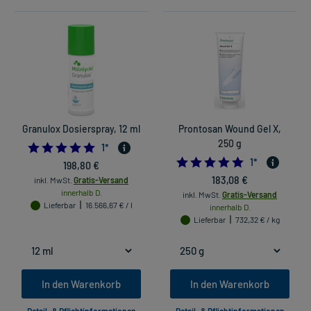
Granulox Dosierspray, 12 ml
Prontosan Wound Gel X,
250 g
5.0
1
*
5.0
1
*
198,80 €
183,08 €
inkl. MwSt.
Gratis-Versand
innerhalb D.
inkl. MwSt.
Gratis-Versand
Lieferbar
16.566,67 € / l
innerhalb D.
Lieferbar
732,32 € / kg
In den Warenkorb
In den Warenkorb