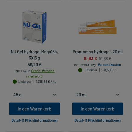
NU Gel Hydrogel Mng415n,
Prontoman Hydrogel, 20 ml
3X15 g
10,63 €
10,68 €
59,20 €
inkl. MwSt.
zzgl.
Versandkosten
Lieferbar
531,50 € / l
inkl. MwSt.
Gratis-Versand
innerhalb D.
Lieferbar
1.315,56 € / kg
In den Warenkorb
In den Warenkorb
Detail- & Pflichtinformationen
Detail- & Pflichtinformationen