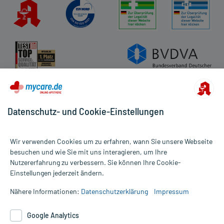
Datenschutz- und Cookie-Einstellungen
Wir verwenden Cookies um zu erfahren, wann Sie unsere Webseite
besuchen und wie Sie mit uns interagieren, um Ihre
Nutzererfahrung zu verbessern. Sie können Ihre Cookie-
Alle Preise gelten inkl. MwSt., ggf. zzgl. Versandkosten
Einstellungen jederzeit ändern.
Informationen auf dieser Website werden ausschließlich für
informative Zwecke zur Verfügung gestellt. Sie ersetzen keinesfalls
Nähere Informationen:
Datenschutzerklärung
Impressum
die Untersuchung und Behandlung durch einen Arzt. Bitte
beachten Sie, dass hierdurch weder Diagnosen gestellt noch
Google Analytics
Therapien eingeleitet werden können. | Diese Webseite benutzt