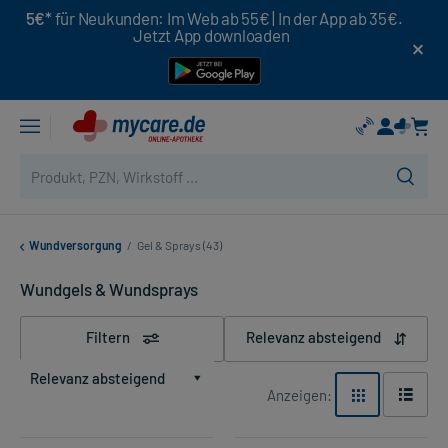
5€*
für Neukunden: Im Web ab 55€ | In der App ab 35€.
Jetzt App downloaden
Wundversorgung
/
Gel & Sprays (43)
Wundgels & Wundsprays
Filtern
Relevanz absteigend
Relevanz absteigend
Anzeigen: