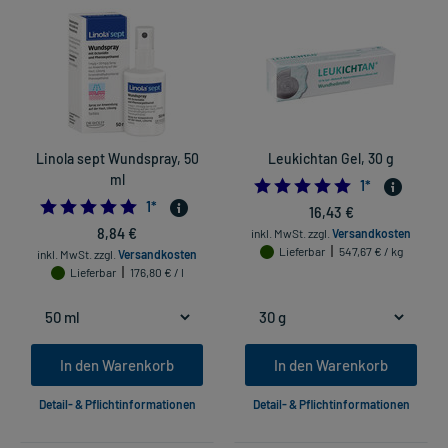
Linola sept Wundspray, 50
Leukichtan Gel, 30 g
ml
5.0
1
*
5.0
1
*
16,43 €
8,84 €
inkl. MwSt.
zzgl.
Versandkosten
Lieferbar
547,67 € / kg
inkl. MwSt.
zzgl.
Versandkosten
Lieferbar
176,80 € / l
In den Warenkorb
In den Warenkorb
Detail- & Pflichtinformationen
Detail- & Pflichtinformationen