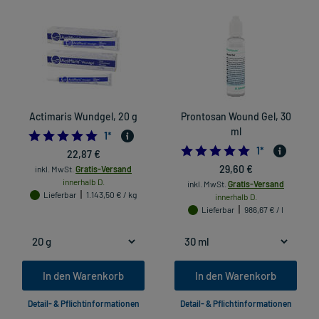
Actimaris Wundgel, 20 g
Prontosan Wound Gel, 30
ml
5.0
1
*
5.0
1
*
22,87 €
29,60 €
inkl. MwSt.
Gratis-Versand
innerhalb D.
inkl. MwSt.
Gratis-Versand
Lieferbar
1.143,50 € / kg
innerhalb D.
Lieferbar
986,67 € / l
In den Warenkorb
In den Warenkorb
Detail- & Pflichtinformationen
Detail- & Pflichtinformationen