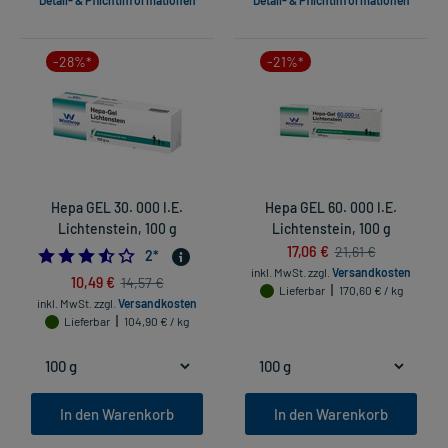
Detail- & Pflichtinformationen
Detail- & Pflichtinformationen
-28%*
-21%*
Hepa GEL 30. 000 I.E.
Hepa GEL 60. 000 I.E.
Lichtenstein, 100 g
Lichtenstein, 100 g
17,06 €
21,61 €
3.5
2
*
inkl. MwSt.
zzgl.
Versandkosten
10,49 €
14,57 €
Lieferbar
170,60 € / kg
inkl. MwSt.
zzgl.
Versandkosten
Lieferbar
104,90 € / kg
In den Warenkorb
In den Warenkorb