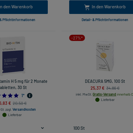
In den Warenkorb
In den Warenkorb
 & Pflichtinformationen
Detail- & Pflichtinformationen
-27%*
tamin H 5 mg für 2 Monate
DEACURA 5MG, 100 St
abletten, 30 St
25,37 €
34,86 €
inkl. MwSt.
Gratis-Versand
innerhalb D
5.0
1
*
Lieferbar
6,83 €
20,50 €
wSt.
zzgl.
Versandkosten
Lieferbar