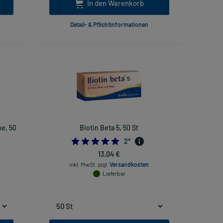
In den Warenkorb
Detail- & Pflichtinformationen
e, 50
Biotin Beta 5, 50 St
5.0
2
*
13,04 €
inkl. MwSt.
zzgl.
Versandkosten
Lieferbar