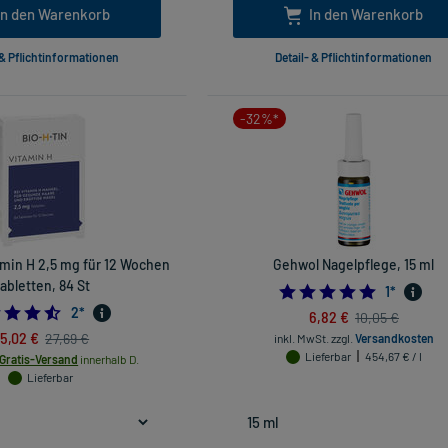
In den Warenkorb
In den Warenkorb
 & Pflichtinformationen
Detail- & Pflichtinformationen
-32%*
amin H 2,5 mg für 12 Wochen
Gehwol Nagelpflege, 15 ml
abletten, 84 St
5.0
1
*
4.5
2
*
6,82 €
10,05 €
5,02 €
27,69 €
inkl. MwSt.
zzgl.
Versandkosten
Lieferbar
454,67 € / l
Gratis-Versand
innerhalb D.
Lieferbar