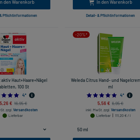
In den Warenkorb
In den Warenkorb
 & Pflichtinformationen
Detail- & Pflichtinformationen
-20%*
 aktiv Haut+Haare+Nägel
Weleda Citrus Hand- und Nagelcrem
abletten, 100 St
ml
4.75
4.75
4
*
4
*
15,26 €
5,56 €
16,95 €
6,95 €
wSt.
zzgl.
Versandkosten
inkl. MwSt.
zzgl.
Versandkosten
Lieferbar
Lieferbar
111,20 € / l