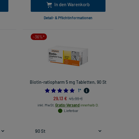
In den Warenkorb
Detail- & Pflichtinformationen
-36%*
Biotin-ratiopharm 5 mg Tabletten, 90 St
5.0
1
*
29,13 €
45,99 €
inkl. MwSt.
Gratis-Versand
innerhalb D.
Lieferbar