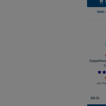
Detail-
Doppelherz
T
inkl. M