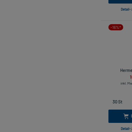
Detail-
-16%*
Hermes
1
inkl. M
Detail-