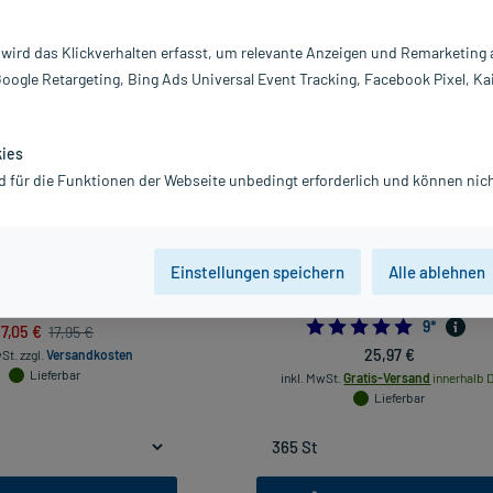
vanz absteigend
Produkte pro Seite:
24
 wird das Klickverhalten erfasst, um relevante Anzeigen und Remarketing
Google Retargeting, Bing Ads Universal Event Tracking, Facebook Pixel, Ka
kies
d für die Funktionen der Webseite unbedingt erforderlich und können nich
Einstellungen speichern
Alle ablehnen
rkendes Nagel-Serum, 3.3 ml
Vitamaze Biotin+Zink+Selen Tablette
St
4.771428571428571
35
*
5.0
9
*
17,05 €
17,95 €
25,97 €
wSt.
zzgl.
Versandkosten
Lieferbar
inkl. MwSt.
Gratis-Versand
innerhalb D
Lieferbar