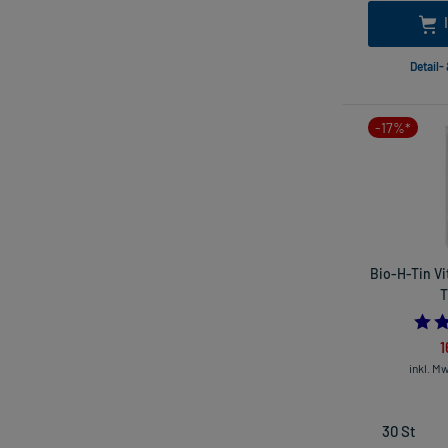
Detail-
-17%*
Bio-H-Tin Vi
T
1
inkl. M