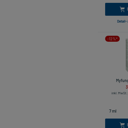
Detail-
-12%*
Myfung
3
inkl. MwSt.