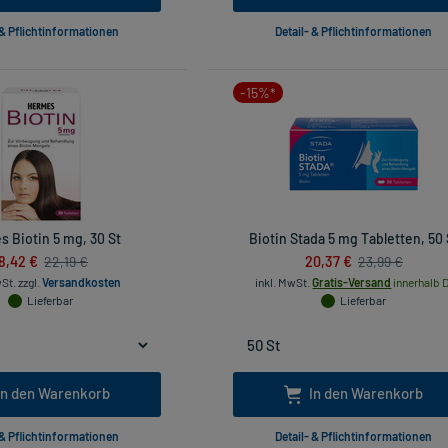
 & Pflichtinformationen
Detail- & Pflichtinformationen
-15%*
 Biotin 5 mg, 30 St
Biotin Stada 5 mg Tabletten, 50 
8,42 €
20,37 €
22,19 €
23,99 €
wSt.
zzgl.
Versandkosten
inkl. MwSt.
Gratis-Versand
innerhalb D
Lieferbar
Lieferbar
In den Warenkorb
In den Warenkorb
 & Pflichtinformationen
Detail- & Pflichtinformationen