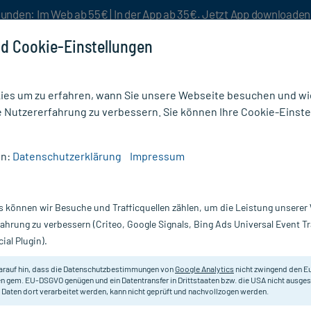
unden: Im Web ab 55€ | In der App ab 35€. Jetzt App downloade
d Cookie-Einstellungen
es um zu erfahren, wann Sie unsere Webseite besuchen und wie
e Nutzererfahrung zu verbessern. Sie können Ihre Cookie-Einste
nlösen
Rezeptur
Aktion %
en:
Datenschutzerklärung
Impressum
tum (26)
s können wir Besuche und Trafficquellen zählen, um die Leistung unsere
örderung des Nagelwachstums
fahrung zu verbessern (Criteo, Google Signals, Bing Ads Universal Event 
ial Plugin).
 lange Nägel finden Sie bei mycare verschiedene Produkte. Den
fe
für die Finger- und Fußnägel, die als
Tablette
eingenommen we
arauf hin, dass die Datenschutzbestimmungen von
Google Analytics
nicht zwingend den E
n gem. EU-DSGVO genügen und ein Datentransfer in Drittstaaten bzw. die USA nicht ausg
 Daten dort verarbeitet werden, kann nicht geprüft und nachvollzogen werden.
Darreichung