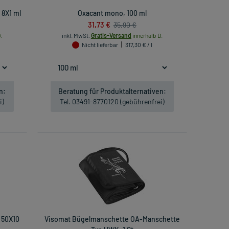
 8X1 ml
Oxacant mono, 100 ml
31,73 €
35,90 €
.
inkl. MwSt.
Gratis-Versand
innerhalb D.
Nicht lieferbar
317,30 € / l
n:
Beratung für Produktalternativen:
i)
Tel. 03491-8770120 (gebührenfrei)
 50X10
Visomat Bügelmanschette OA-Manschette