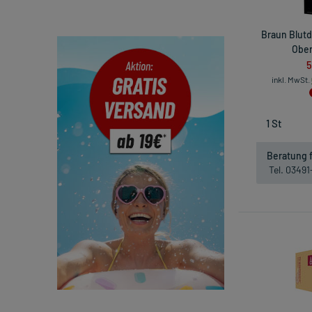
Braun Blut
Ober
5
inkl. MwSt.
Beratung f
Tel. 0349