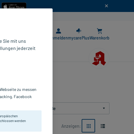
n
E-Rezept App
Anmelden
mycarePlus
Warenkorb
 Sie mit uns
llungen jederzeit
r Webseite zu messen
Tracking, Facebook
Packungsgröße
uropäischen
eschlossen werden
Anzeigen: