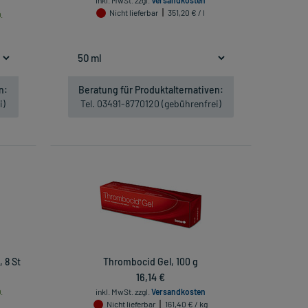
inkl. MwSt.
zzgl.
Versandkosten
Nicht lieferbar
351,20 € / l
.
n:
Beratung für Produktalternativen:
i)
Tel. 03491-8770120 (gebührenfrei)
 8 St
Thrombocid Gel, 100 g
16,14 €
.
inkl. MwSt.
zzgl.
Versandkosten
Nicht lieferbar
161,40 € / kg