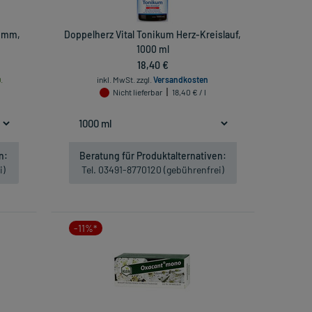
0 mm,
Doppelherz Vital Tonikum Herz-Kreislauf,
1000 ml
18,40 €
.
inkl. MwSt.
zzgl.
Versandkosten
Nicht lieferbar
18,40 € / l
n:
Beratung für Produktalternativen:
i)
Tel. 03491-8770120 (gebührenfrei)
-11%*