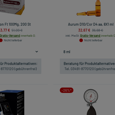
on Ft 100Mg, 200 St
Aurum D10/Cor D4 aa, 8X1 ml
3,77 €
32,67 €
51,09 €
36,68 €
Gratis-Versand
innerhalb D.
inkl. MwSt.
Gratis-Versand
innerhalb D
Nicht lieferbar
Nicht lieferbar
ür Produktalternativen:
Beratung für Produktalternative
1-8770120 (gebührenfrei)
Tel. 03491-8770120 (gebührenfre
-26%*