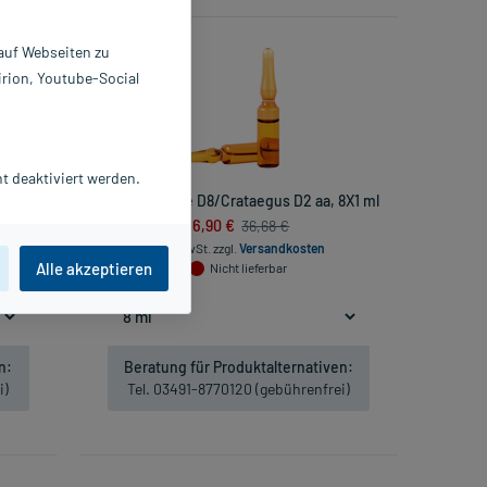
-53%*
 auf Webseiten zu
irion, Youtube-Social
t deaktiviert werden.
l
Carbo Betulae D8/Crataegus D2 aa, 8X1 ml
16,90 €
36,68 €
.
inkl. MwSt.
zzgl.
Versandkosten
Alle akzeptieren
Nicht lieferbar
n:
Beratung für Produktalternativen:
i)
Tel. 03491-8770120 (gebührenfrei)