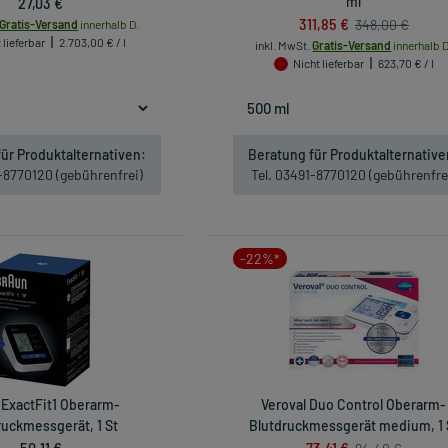
27,03 €
ml
311,85 €
348,00 €
Gratis-Versand
innerhalb D.
 lieferbar
2.703,00 € / l
inkl. MwSt.
Gratis-Versand
innerhalb D
Nicht lieferbar
623,70 € / l
ür Produktalternativen:
Beratung für Produktalternative
1-8770120 (gebührenfrei)
Tel. 03491-8770120 (gebührenfre
-22%*
 ExactFit1 Oberarm-
Veroval Duo Control Oberarm-
ruckmessgerät, 1 St
Blutdruckmessgerät medium, 1 
50,11 €
73,41 €