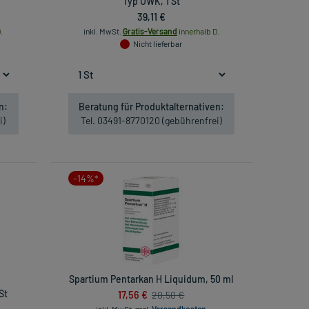
Typ UWK, 1 St
39,11 €
.
inkl. MwSt.
Gratis-Versand
innerhalb D.
Nicht lieferbar
n:
Beratung für Produktalternativen:
i)
Tel. 03491-8770120 (gebührenfrei)
-14%*
Spartium Pentarkan H Liquidum, 50 ml
St
17,56 €
20,50 €