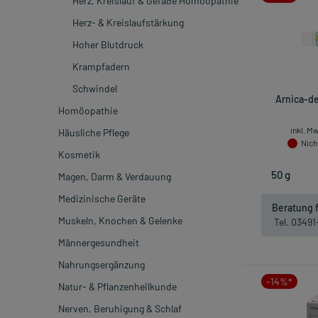
Herz, Kreislauf & Gefäße Homöopathie
Herz- & Kreislaufstärkung
Hoher Blutdruck
Krampfadern
Schwindel
Arnica-de
Homöopathie
inkl. M
Häusliche Pflege
Nicht
Kosmetik
Magen, Darm & Verdauung
Medizinische Geräte
Beratung f
Muskeln, Knochen & Gelenke
Tel. 0349
Männergesundheit
Nahrungsergänzung
-14%*
Natur- & Pflanzenheilkunde
Nerven, Beruhigung & Schlaf