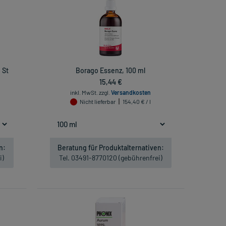
 St
Borago Essenz, 100 ml
15,44 €
inkl. MwSt.
zzgl.
Versandkosten
Nicht lieferbar
154,40 € / l
n:
Beratung für Produktalternativen:
i)
Tel. 03491-8770120 (gebührenfrei)