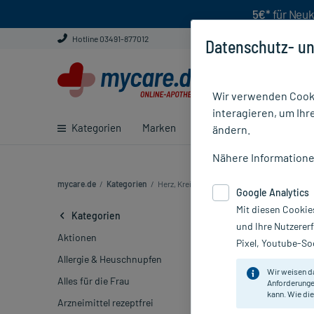
5€*
für Neuk
Hotline 03491-877012
Datenschutz- un
Wir verwenden Cooki
interagieren, um Ihr
Kategorien
Marken
Ratgeber
E-Rezept ei
ändern.
Nähere Information
mycare.de
/
Kategorien
/
Herz, Kreislauf & Venen (426)
Google Analytics
Mit diesen Cookie
Kreislauf Me
Kategorien
und Ihre Nutzerer
Aktionen
Pixel, Youtube-Soc
Marke
Allergie & Heuschnupfen
Wir weisen d
Alles für die Frau
Anforderunge
Sortieren
Rele
kann. Wie die
Arzneimittel rezeptfrei