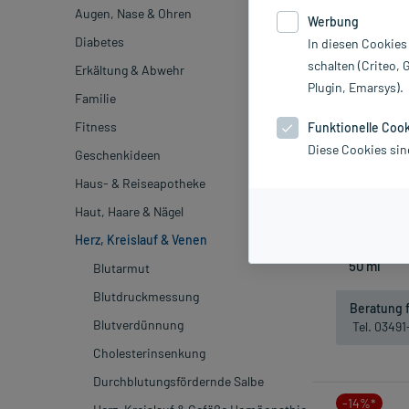
Augen, Nase & Ohren
Werbung
-14%*
Diabetes
In diesen Cookies
schalten (Criteo, 
Erkältung & Abwehr
Plugin, Emarsys).
Familie
Fitness
Funktionelle Coo
Diese Cookies sin
Geschenkideen
Pecta
Haus- & Reiseapotheke
2
inkl. MwSt.
Haut, Haare & Nägel
Nich
Herz, Kreislauf & Venen
Blutarmut
Blutdruckmessung
Beratung f
Blutverdünnung
Tel. 0349
Cholesterinsenkung
Durchblutungsfördernde Salbe
-14%*