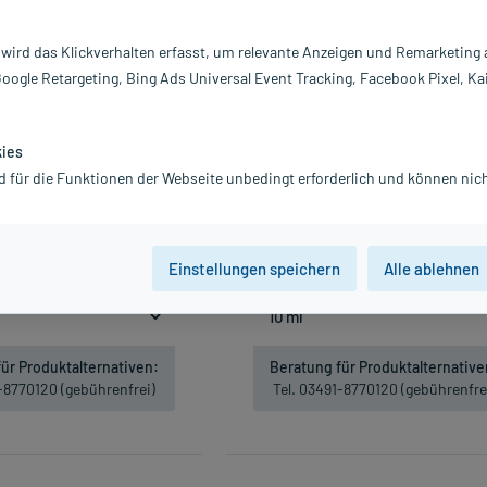
 wird das Klickverhalten erfasst, um relevante Anzeigen und Remarketing
Google Retargeting, Bing Ads Universal Event Tracking, Facebook Pixel, Ka
kies
d für die Funktionen der Webseite unbedingt erforderlich und können nich
pas Tropfen, 50 ml
Scilla Comp. Ampullen, 10X1 m
4,96 €
27,03 €
29,21 €
Gratis-Versand
innerhalb D.
inkl. MwSt.
Gratis-Versand
innerhalb D
Einstellungen speichern
Alle ablehnen
t lieferbar
499,20 € / l
Nicht lieferbar
2.703,00 € / l
ür Produktalternativen:
Beratung für Produktalternative
1-8770120 (gebührenfrei)
Tel. 03491-8770120 (gebührenfre