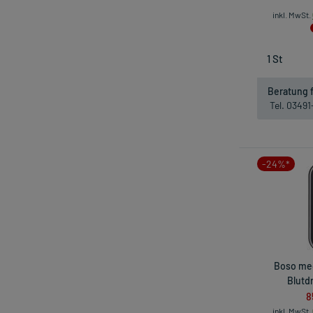
inkl. MwSt.
Beratung f
Tel. 0349
-24%*
Boso med
Blutd
8
inkl. MwSt.