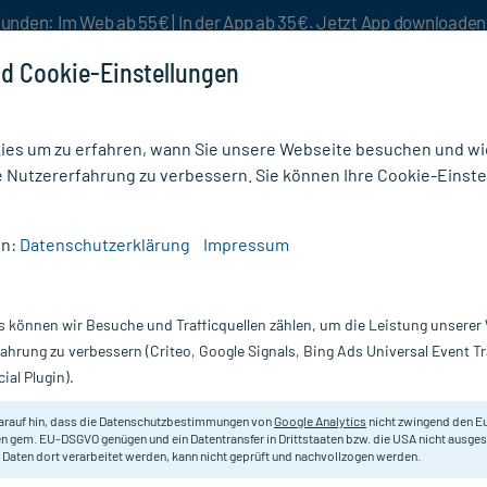
unden: Im Web ab 55€ | In der App ab 35€. Jetzt App downloade
d Cookie-Einstellungen
es um zu erfahren, wann Sie unsere Webseite besuchen und wie
e Nutzererfahrung zu verbessern. Sie können Ihre Cookie-Einste
nlösen
Rezeptur
Aktion %
en:
Datenschutzerklärung
Impressum
s können wir Besuche und Trafficquellen zählen, um die Leistung unsere
dikamente und Tabletten
fahrung zu verbessern (Criteo, Google Signals, Bing Ads Universal Event 
ial Plugin).
Darreichung
arauf hin, dass die Datenschutzbestimmungen von
Google Analytics
nicht zwingend den E
n gem. EU-DSGVO genügen und ein Datentransfer in Drittstaaten bzw. die USA nicht ausg
vanz absteigend
Produkte pro Seite:
24
 Daten dort verarbeitet werden, kann nicht geprüft und nachvollzogen werden.