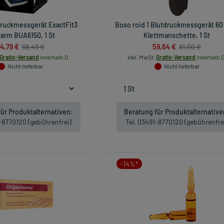
druckmessgerät ExactFit3
Boso roid 1 Blutdruckmessgerät 6
arm BUA6150, 1 St
Klettmanschette, 1 St
4,79 €
59,64 €
68,49 €
81,00 €
Gratis-Versand
innerhalb D.
inkl. MwSt.
Gratis-Versand
innerhalb D
Nicht lieferbar
Nicht lieferbar
ür Produktalternativen:
Beratung für Produktalternative
1-8770120 (gebührenfrei)
Tel. 03491-8770120 (gebührenfre
-14%*