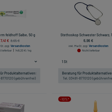
rm feldhoff Salbe, 50 g
Stethoskop Schwester Schwarz, 1
7,41 €
6,96 €
8,65 €
wSt.
zzgl.
Versandkosten
inkl. MwSt.
zzgl.
Versandkosten
 lieferbar
148,20 € / kg
Nicht lieferbar
ür Produktalternativen:
Beratung für Produktalternative
1-8770120 (gebührenfrei)
Tel. 03491-8770120 (gebührenfre
-10%*