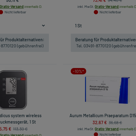
94,40 €
Gratis-Versand
innerhalb D.
inkl. MwSt.
Gratis-Versand
innerhalb D
Nicht lieferbar
Nicht lieferbar
ür Produktalternativen:
Beratung für Produktalternative
1-8770120 (gebührenfrei)
Tel. 03491-8770120 (gebührenfre
-10%*
icus system wireless
Aurum Metallicum Praeparatum D15,
ruckmessgerät, 1 St
32,67 €
36,68 €
5,75 €
113,30 €
inkl. MwSt.
Gratis-Versand
innerhalb D
Nicht lieferbar
Gratis-Versand
innerhalb D.