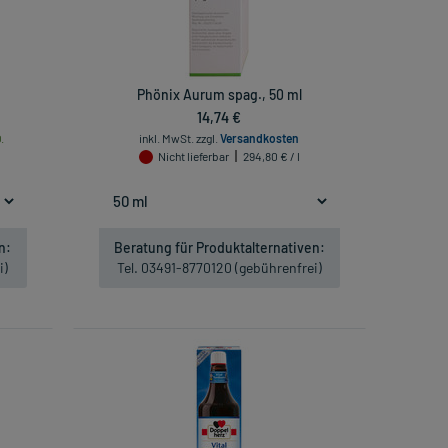
Phönix Aurum spag., 50 ml
14,74 €
.
inkl. MwSt.
zzgl.
Versandkosten
Nicht lieferbar
294,80 € / l
n:
Beratung für Produktalternativen:
i)
Tel. 03491-8770120 (gebührenfrei)