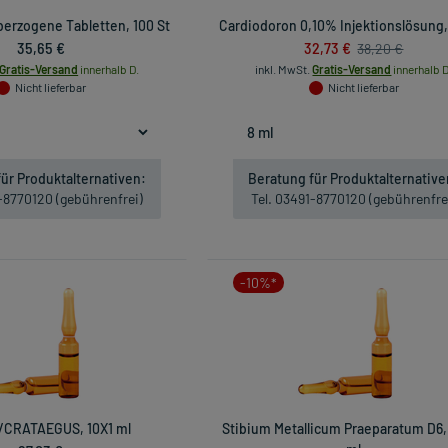
erzogene Tabletten, 100 St
Cardiodoron 0,10% Injektionslösung,
35,65 €
32,73 €
38,20 €
Gratis-Versand
innerhalb D.
inkl. MwSt.
Gratis-Versand
innerhalb D
Nicht lieferbar
Nicht lieferbar
ür Produktalternativen:
Beratung für Produktalternative
1-8770120 (gebührenfrei)
Tel. 03491-8770120 (gebührenfre
-10%*
/CRATAEGUS, 10X1 ml
Stibium Metallicum Praeparatum D6,