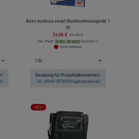
Boso medicus smart Blutdruckmessgerät, 1
St
34,06 €
44,10 €
inkl. MwSt.
Gratis-Versand
innerhalb D.
Nicht lieferbar
n:
Beratung für Produktalternativen:
i)
Tel. 03491-8770120 (gebührenfrei)
-16%*