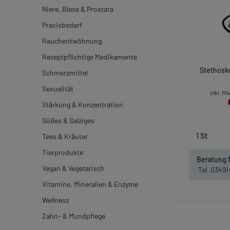
Niere, Blase & Prostata
Praxisbedarf
Rauchentwöhnung
Rezeptpflichtige Medikamente
Stethosko
Schmerzmittel
Sexualität
inkl. M
Stärkung & Konzentration
Süßes & Salziges
Tees & Kräuter
Tierprodukte
Beratung f
Vegan & Vegetarisch
Tel. 0349
Vitamine, Mineralien & Enzyme
Wellness
Zahn- & Mundpflege