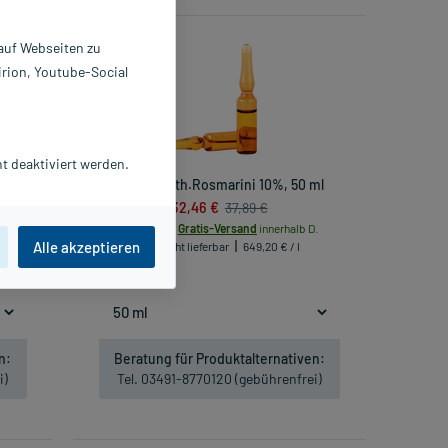
-14%*
 auf Webseiten zu
irion, Youtube-Social
t deaktiviert werden.
Oleum Aeth.Rosmarini 10%, 50 ml
32,46 €
37,89 €
.
inkl. MwSt.
Gratis-Versand
innerhalb D.
Alle akzeptieren
Nicht lieferbar
649,20 € / l
n:
Beratung für Produktalternativen:
i)
Tel. 03491-8770120 (gebührenfrei)