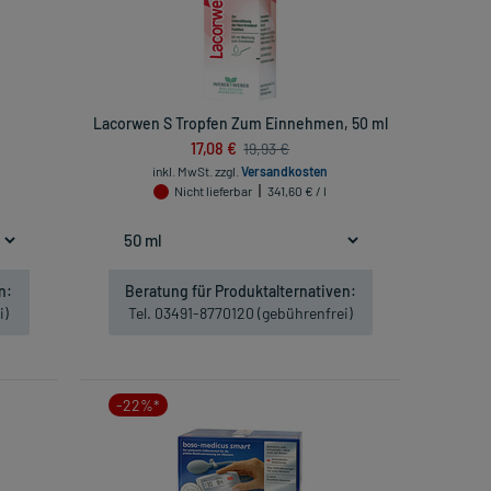
Lacorwen S Tropfen Zum Einnehmen, 50 ml
17,08 €
19,93 €
inkl. MwSt.
zzgl.
Versandkosten
Nicht lieferbar
341,60 € / l
n:
Beratung für Produktalternativen:
i)
Tel. 03491-8770120 (gebührenfrei)
-22%*