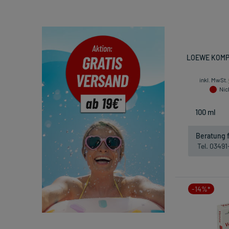
LOEWE KOMPL
inkl. MwSt.
Nich
Beratung f
Tel. 0349
-14%*