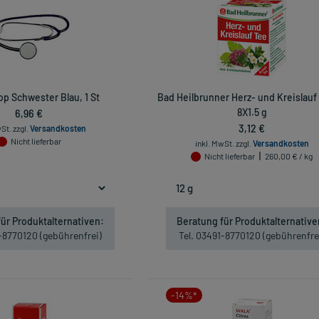
p Schwester Blau, 1 St
Bad Heilbrunner Herz- und Kreislauf
6,96 €
8X1.5 g
3,12 €
wSt.
zzgl.
Versandkosten
Nicht lieferbar
inkl. MwSt.
zzgl.
Versandkosten
Nicht lieferbar
260,00 € / kg
ür Produktalternativen:
Beratung für Produktalternative
1-8770120 (gebührenfrei)
Tel. 03491-8770120 (gebührenfre
-14%*