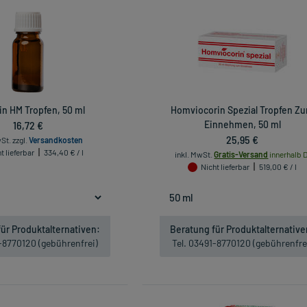
lin HM Tropfen, 50 ml
Homviocorin Spezial Tropfen Z
16,72 €
Einnehmen, 50 ml
25,95 €
wSt.
zzgl.
Versandkosten
t lieferbar
334,40 € / l
inkl. MwSt.
Gratis-Versand
innerhalb D
Nicht lieferbar
519,00 € / l
ür Produktalternativen:
Beratung für Produktalternative
1-8770120 (gebührenfrei)
Tel. 03491-8770120 (gebührenfre