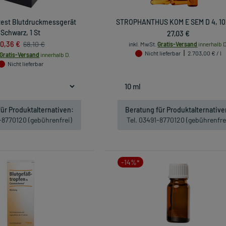
test Blutdruckmessgerät
STROPHANTHUS KOM E SEM D 4, 10
Schwarz, 1 St
27,03 €
0,36 €
68,10 €
inkl. MwSt.
Gratis-Versand
innerhalb D
Nicht lieferbar
2.703,00 € / l
Gratis-Versand
innerhalb D.
Nicht lieferbar
ür Produktalternativen:
Beratung für Produktalternative
1-8770120 (gebührenfrei)
Tel. 03491-8770120 (gebührenfre
-14%*