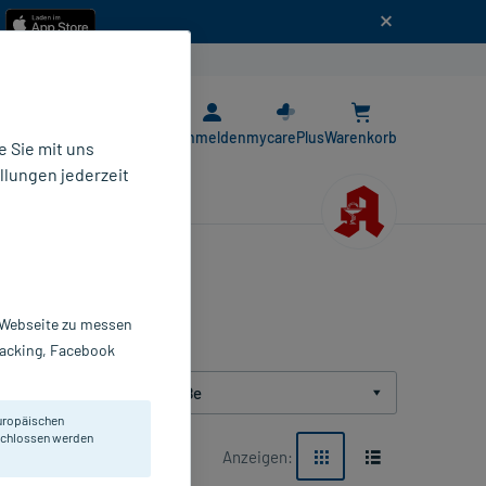
n
E-Rezept App
Anmelden
mycarePlus
Warenkorb
 Sie mit uns
llungen jederzeit
r Webseite zu messen
Tracking, Facebook
Packungsgröße
uropäischen
eschlossen werden
Anzeigen: