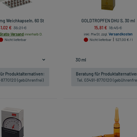
mg Weichkapseln, 60 St
GOLDTROPFEN DHU S, 30 ml
31,02 €
15,81 €
36,21 €
18,45 €
Gratis-Versand
innerhalb D.
inkl. MwSt.
zzgl.
Versandkosten
Nicht lieferbar
Nicht lieferbar
527,00 € / l
ür Produktalternativen:
Beratung für Produktalternative
1-8770120 (gebührenfrei)
Tel. 03491-8770120 (gebührenfre