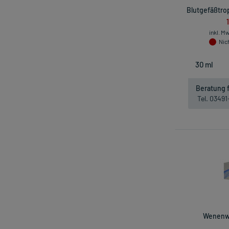
Blutgefäßtro
inkl. M
Nich
Beratung f
Tel. 0349
Wenenwo