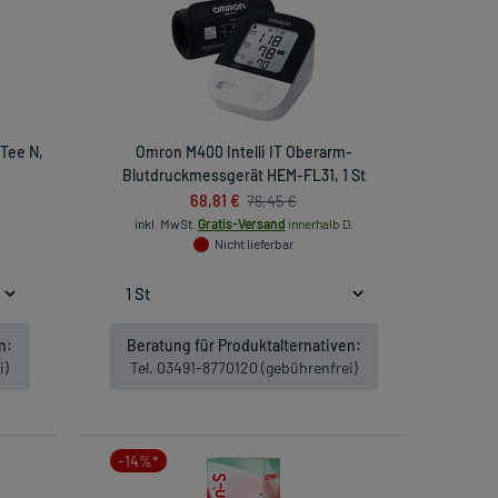
 Tee N,
Omron M400 Intelli IT Oberarm-
Blutdruckmessgerät HEM-FL31, 1 St
68,81 €
76,45 €
inkl. MwSt.
Gratis-Versand
innerhalb D.
Nicht lieferbar
n:
Beratung für Produktalternativen:
i)
Tel. 03491-8770120 (gebührenfrei)
-14%*