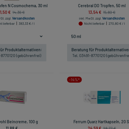
pfen N Cosmochema, 30 ml
Cerebral DO Tropfen, 50 ml
11,50 €
13,54 €
14,36 €
15,80 €
wSt.
zzgl.
Versandkosten
inkl. MwSt.
zzgl.
Versandkosten
t lieferbar
383,33 € / l
Nicht lieferbar
270,80 € / l
ür Produktalternativen:
Beratung für Produktalternative
1-8770120 (gebührenfrei)
Tel. 03491-8770120 (gebührenfre
-14%*
hl Beincreme, 100 g
Ferrum Quarz Hartkapseln, 20 S
11,88 €
24,59 €
28,77 €