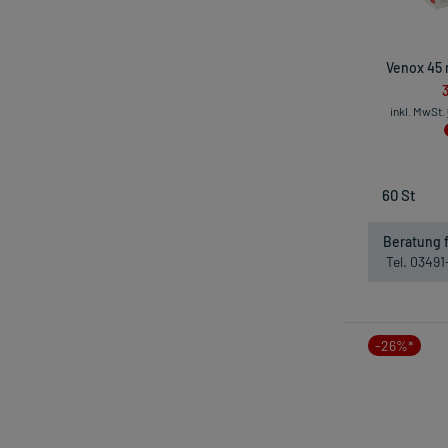
Venox 45 
inkl. MwSt.
Beratung f
Tel. 0349
-26%*