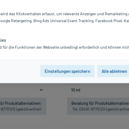
 wird das Klickverhalten erfasst, um relevante Anzeigen und Remarketing
Google Retargeting, Bing Ads Universal Event Tracking, Facebook Pixel, Ka
kies
d für die Funktionen der Webseite unbedingt erforderlich und können nich
Boso Blutdruckmessgeräte, 1
Borago Comp, 10X1 ml
St
27,03 €
8,57 €
23,20 €
inkl. MwSt.
Gratis-Versand
innerhalb D
Einstellungen speichern
Alle ablehnen
Nicht lieferbar
2.703,00 € / l
wSt.
zzgl.
Versandkosten
Nicht lieferbar
ür Produktalternativen:
Beratung für Produktalternative
1-8770120 (gebührenfrei)
Tel. 03491-8770120 (gebührenfre