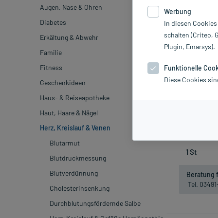
Augen, Nase & Ohren
Werbung
-19%*
Diabetes
In diesen Cookies
schalten (Criteo, 
Erkältung & Abwehr
Plugin, Emarsys).
Familie
Fitness
Funktionelle Coo
Diese Cookies sin
Geschenkideen
Netzgerät für 
Haus- & Reiseapotheke
1
Haut, Haare & Nägel
inkl. M
Herz, Kreislauf & Venen
Blutarmut
Blutdruckmessung
Blutverdünnung
Beratung f
Tel. 0349
Cholesterinsenkung
Durchblutungsfördernde Salbe