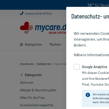
5€*
für Neuk
Hotline 03491-877012
Datenschutz- un
Wir verwenden Cooki
interagieren, um Ihr
Kategorien
Marken
Ratgeber
E-Rezept ei
ändern.
Nähere Information
mycare.de
/
Kategorien
/
Herz, Kreislauf & Venen (426)
Google Analytics
Mit diesen Cookie
Kreislauf Me
Kategorien
und Ihre Nutzerer
Aktionen
Pixel, Youtube-Soc
Marke
Allergie & Heuschnupfen
Wir weisen d
Alles für die Frau
Anforderunge
Sortieren
Rele
kann. Wie die
Arzneimittel rezeptfrei