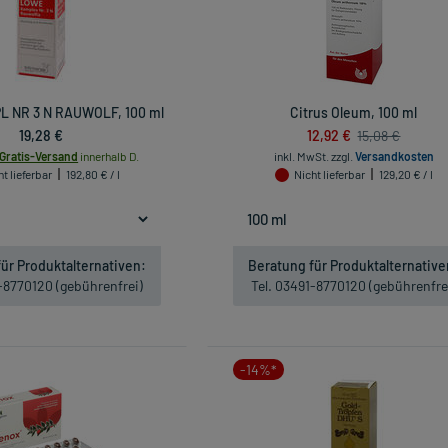
 NR 3 N RAUWOLF, 100 ml
Citrus Oleum, 100 ml
19,28 €
12,92 €
15,08 €
Gratis-Versand
innerhalb D.
inkl. MwSt.
zzgl.
Versandkosten
t lieferbar
192,80 € / l
Nicht lieferbar
129,20 € / l
ür Produktalternativen:
Beratung für Produktalternative
1-8770120 (gebührenfrei)
Tel. 03491-8770120 (gebührenfre
-14%*