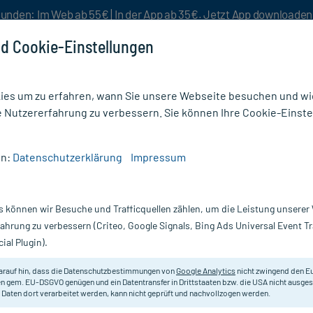
unden: Im Web ab 55€ | In der App ab 35€. Jetzt App downloade
d Cookie-Einstellungen
es um zu erfahren, wann Sie unsere Webseite besuchen und wie
e Nutzererfahrung zu verbessern. Sie können Ihre Cookie-Einste
nlösen
Rezeptur
Aktion %
en:
Datenschutzerklärung
Impressum
s können wir Besuche und Trafficquellen zählen, um die Leistung unsere
dikamente und Tabletten
fahrung zu verbessern (Criteo, Google Signals, Bing Ads Universal Event 
ial Plugin).
Darreichung
arauf hin, dass die Datenschutzbestimmungen von
Google Analytics
nicht zwingend den E
n gem. EU-DSGVO genügen und ein Datentransfer in Drittstaaten bzw. die USA nicht ausg
vanz absteigend
Produkte pro Seite:
24
 Daten dort verarbeitet werden, kann nicht geprüft und nachvollzogen werden.