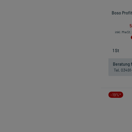
Boso Profi
5
inkl. MwSt.
Beratung f
Tel. 0349
-19%*