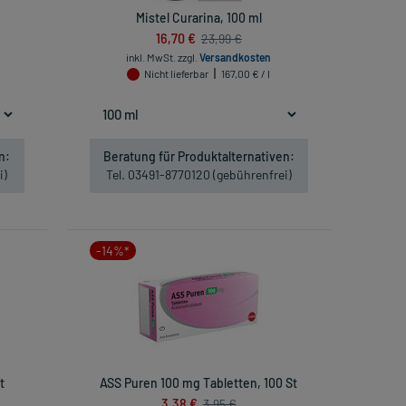
Mistel Curarina, 100 ml
16,70 €
23,99 €
inkl. MwSt.
zzgl.
Versandkosten
Nicht lieferbar
167,00 € / l
n:
Beratung für Produktalternativen:
i)
Tel. 03491-8770120 (gebührenfrei)
-14%*
t
ASS Puren 100 mg Tabletten, 100 St
3,38 €
3,95 €