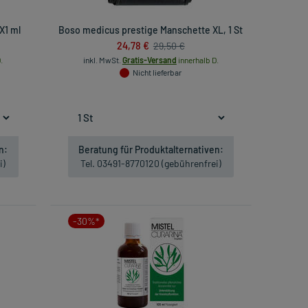
X1 ml
Boso medicus prestige Manschette XL, 1 St
24,78 €
29,50 €
.
inkl. MwSt.
Gratis-Versand
innerhalb D.
Nicht lieferbar
n:
Beratung für Produktalternativen:
i)
Tel. 03491-8770120 (gebührenfrei)
-30%*