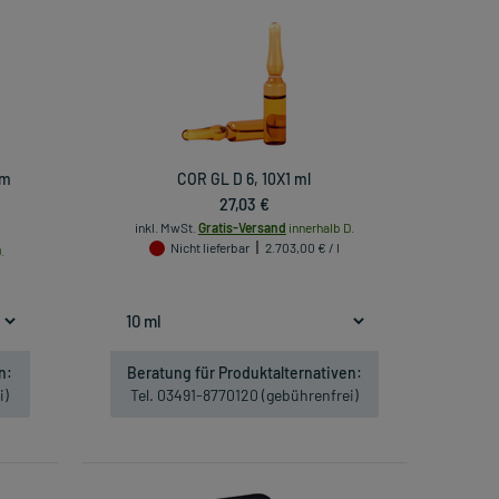
um
COR GL D 6, 10X1 ml
27,03 €
inkl. MwSt.
Gratis-Versand
innerhalb D.
Nicht lieferbar
2.703,00 € / l
.
n:
Beratung für Produktalternativen:
i)
Tel. 03491-8770120 (gebührenfrei)