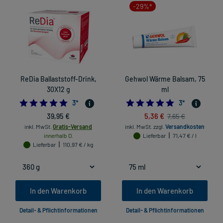
-29%*
ReDia Ballaststoff-Drink,
Gehwol Wärme Balsam, 75
30X12 g
ml
5.0
5.0
3
*
3
*
39,95 €
5,36 €
7,65 €
inkl. MwSt.
Gratis-Versand
inkl. MwSt.
zzgl.
Versandkosten
innerhalb D.
Lieferbar
71,47 € / l
Lieferbar
110,97 € / kg
In den Warenkorb
In den Warenkorb
Detail- & Pflichtinformationen
Detail- & Pflichtinformationen