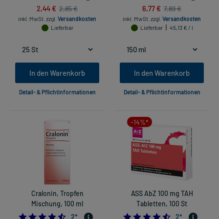
2,44 €
6,77 €
2,85 €
7,89 €
inkl. MwSt.
zzgl.
Versandkosten
inkl. MwSt.
zzgl.
Versandkosten
Lieferbar
Lieferbar
45,13 € / l
In den Warenkorb
In den Warenkorb
Detail- & Pflichtinformationen
Detail- & Pflichtinformationen
-14%*
Cralonin, Tropfen
ASS AbZ 100 mg TAH
Mischung, 100 ml
Tabletten, 100 St
4.5
4.5
2
*
2
*