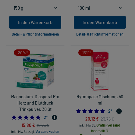
In den Warenkorb
In den Warenkorb
Detail- & Pflichtinformationen
Detail- & Pflichtinformationen
-20%*
-15%*
Magnesium-Diasporal Pro
Rytmopasc Mischung, 50
Herz und Blutdruck
ml
Trinkpulver, 30 St
5.0
2
*
5.0
2
*
20,12 €
23,75 €
15,80 €
19,75 €
inkl. MwSt.
Gratis-Versand
innerhalb D.
inkl. MwSt.
zzgl.
Versandkosten