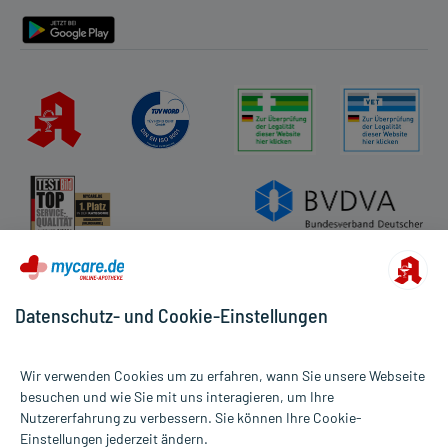
Barrierefreiheitserklärung
Datenschutz- und Cookie-Einstellungen
Wir verwenden Cookies um zu erfahren, wann Sie unsere Webseite
besuchen und wie Sie mit uns interagieren, um Ihre
Nutzererfahrung zu verbessern. Sie können Ihre Cookie-
Alle Preise gelten inkl. MwSt., ggf. zzgl. Versandkosten
Einstellungen jederzeit ändern.
Informationen auf dieser Website werden ausschließlich für