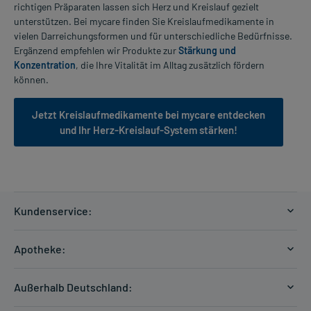
richtigen Präparaten lassen sich Herz und Kreislauf gezielt
unterstützen. Bei mycare finden Sie Kreislaufmedikamente in
vielen Darreichungsformen und für unterschiedliche Bedürfnisse.
Ergänzend empfehlen wir Produkte zur
Stärkung und
Konzentration
, die Ihre Vitalität im Alltag zusätzlich fördern
können.
Jetzt Kreislaufmedikamente bei mycare entdecken
und Ihr Herz-Kreislauf-System stärken!
Kundenservice:
Versandkosten
Apotheke:
Zahlungsarten
Ratgeber
Kontakt
Außerhalb Deutschland:
E-Rezept
FAQ