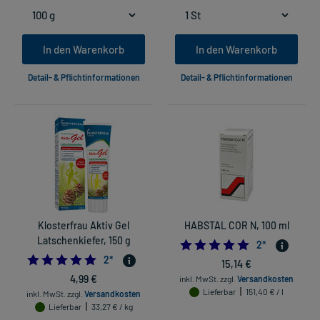
In den Warenkorb
In den Warenkorb
Detail- & Pflichtinformationen
Detail- & Pflichtinformationen
Klosterfrau Aktiv Gel
HABSTAL COR N, 100 ml
Latschenkiefer, 150 g
5.0
2
*
5.0
2
*
15,14 €
4,99 €
inkl. MwSt.
zzgl.
Versandkosten
Lieferbar
151,40 € / l
inkl. MwSt.
zzgl.
Versandkosten
Lieferbar
33,27 € / kg