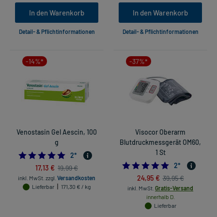
In den Warenkorb
In den Warenkorb
Detail- & Pflichtinformationen
Detail- & Pflichtinformationen
-14%*
-37%*
Venostasin Gel Aescin, 100
Visocor Oberarm
g
Blutdruckmessgerät OM60,
1 St
5.0
2
*
5.0
2
*
17,13 €
19,99 €
24,95 €
39,95 €
inkl. MwSt.
zzgl.
Versandkosten
Lieferbar
171,30 € / kg
inkl. MwSt.
Gratis-Versand
innerhalb D.
Lieferbar