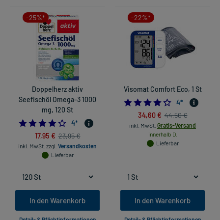
-25%*
-22%*
Doppelherz aktiv
Visomat Comfort Eco, 1 St
Seefischöl Omega-3 1000
4.25
4
*
mg, 120 St
34,60 €
44,50 €
4.25
4
*
inkl. MwSt.
Gratis-Versand
17,95 €
innerhalb D.
23,95 €
Lieferbar
inkl. MwSt.
zzgl.
Versandkosten
Lieferbar
In den Warenkorb
In den Warenkorb
Detail- & Pflichtinformationen
Detail- & Pflichtinformationen