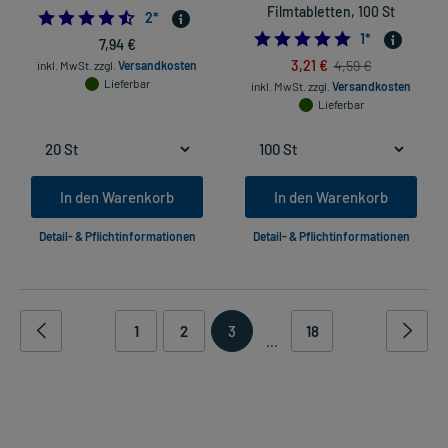
Filmtabletten, 100 St
4.5
2
*
5.0
1
*
7,94 €
3,21 €
4,59 €
inkl. MwSt.
zzgl.
Versandkosten
Lieferbar
inkl. MwSt.
zzgl.
Versandkosten
Lieferbar
In den Warenkorb
In den Warenkorb
Detail- & Pflichtinformationen
Detail- & Pflichtinformationen
1
2
3
18
...