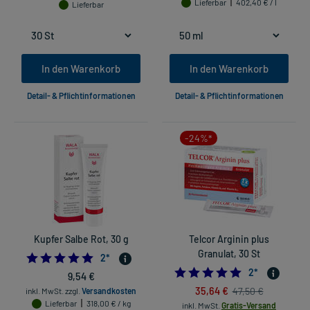
Lieferbar
402,40 € / l
Lieferbar
In den Warenkorb
In den Warenkorb
Detail- & Pflichtinformationen
Detail- & Pflichtinformationen
-24%*
Kupfer Salbe Rot, 30 g
Telcor Arginin plus
Granulat, 30 St
5.0
2
*
5.0
2
*
9,54 €
35,64 €
47,50 €
inkl. MwSt.
zzgl.
Versandkosten
Lieferbar
318,00 € / kg
inkl. MwSt.
Gratis-Versand