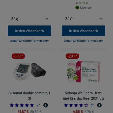
innerhalb D.
Lieferbar
In den Warenkorb
In den Warenkorb
Detail- & Pflichtinformationen
Detail- & Pflichtinformationen
-30%*
-20%*
Visomat double comfort, 1
Sidroga Weißdorn Herz-
St
und Kreislauftee, 20X1.5 g
5.0
4.0
2
*
3
*
61,87 €
4,56 €
89,50 €
5,70 €