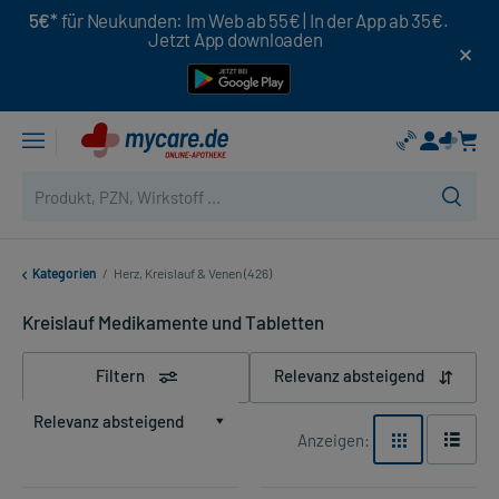
5€*
für Neukunden: Im Web ab 55€ | In der App ab 35€.
Jetzt App downloaden
Kategorien
/
Herz, Kreislauf & Venen (426)
Kreislauf Medikamente und Tabletten
Filtern
Relevanz absteigend
Relevanz absteigend
Anzeigen: