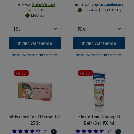
inkl. MwSt.
Gratis-Versand
inkl. MwSt.
zzgl.
Versandkosten
innerhalb D.
Lieferbar
152,00 € / kg
Lieferbar
In den Warenkorb
In den Warenkorb
Detail- & Pflichtinformationen
Detail- & Pflichtinformationen
-14%*
-14%*
Weissdorn Tee Filterbeutel,
Klosterfrau Venengold
25 St
Bein-Gel, 150 ml
4.0
4.5
3
*
2
*