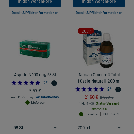
In den Warenkorb
In den Warenkorb
Detail- & Pflichtinformationen
Detail- & Pflichtinformationen
-20%*
Aspirin N 100 mg, 98 St
Norsan Omega-3 Total
flüssig Naturell, 200 ml
5.0
2
*
5.0
2
*
5,57 €
21,60 €
27,00 €
inkl. MwSt.
zzgl.
Versandkosten
Lieferbar
inkl. MwSt.
Gratis-Versand
innerhalb D.
Lieferbar
108,00 € / l