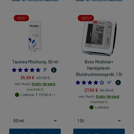
-10%*
-20%*
Taumea Mischung, 50 ml
Boso Medistar+
Handgelenk-
4.666666666666667
3
*
Blutdruckmessgerät, 1 St
36,89 €
40,99 €
4.0
4
*
inkl. MwSt.
Gratis-Versand
innerhalb D.
27,60 €
34,50 €
Lieferbar
737,80 € / l
inkl. MwSt.
Gratis-Versand
innerhalb D.
Lieferbar