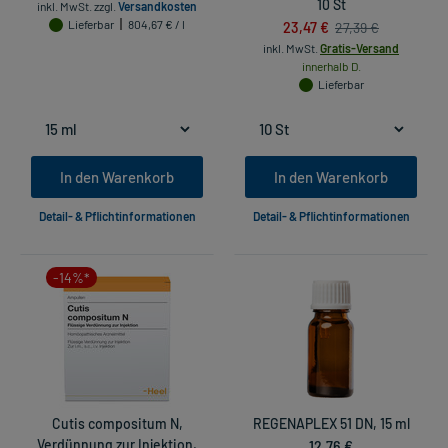
10 St
inkl. MwSt.
zzgl.
Versandkosten
Lieferbar
804,67 € / l
23,47 €
27,39 €
inkl. MwSt.
Gratis-Versand
innerhalb D.
Lieferbar
In den Warenkorb
In den Warenkorb
Detail- & Pflichtinformationen
Detail- & Pflichtinformationen
-14%*
Cutis compositum N,
REGENAPLEX 51 DN, 15 ml
Verdünnung zur Injektion,
12,76 €