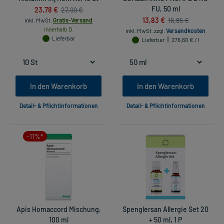
23,78 €
FU, 50 ml
27,99 €
13,83 €
16,85 €
inkl. MwSt.
Gratis-Versand
innerhalb D.
inkl. MwSt.
zzgl.
Versandkosten
Lieferbar
Lieferbar
276,60 € / l
In den Warenkorb
In den Warenkorb
Detail- & Pflichtinformationen
Detail- & Pflichtinformationen
-11%*
Apis Homaccord Mischung,
Spenglersan Allergie Set 20
100 ml
+ 50 ml, 1 P