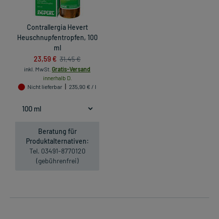
Contrallergia Hevert
Heuschnupfentropfen, 100
ml
23,59 €
31,45 €
inkl. MwSt.
Gratis-Versand
innerhalb D.
Nicht lieferbar
235,90 € / l
Beratung für
Produktalternativen:
Tel. 03491-8770120
(gebührenfrei)