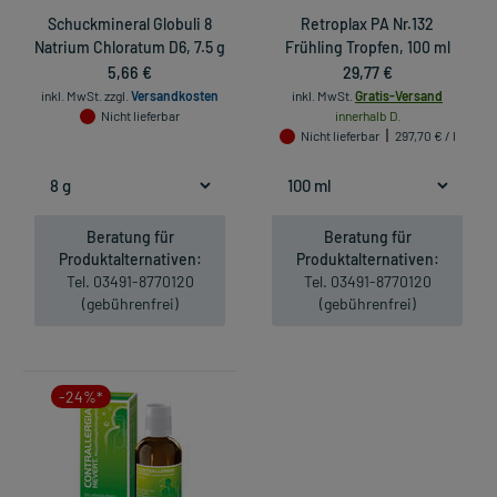
Schuckmineral Globuli 8
Retroplax PA Nr.132
Natrium Chloratum D6, 7.5 g
Frühling Tropfen, 100 ml
5,66 €
29,77 €
inkl. MwSt.
zzgl.
Versandkosten
inkl. MwSt.
Gratis-Versand
Nicht lieferbar
innerhalb D.
Nicht lieferbar
297,70 € / l
Beratung für
Beratung für
Produktalternativen:
Produktalternativen:
Tel. 03491-8770120
Tel. 03491-8770120
(gebührenfrei)
(gebührenfrei)
-24%*