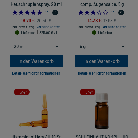
Heuschnupfenspray, 20 ml
comp. Augensalbe, 5 g
5.0
3.0
1
*
1
*
16,70 €
14,38 €
20,50 €
17,98 €
inkl. MwSt.
zzgl.
Versandkosten
inkl. MwSt.
zzgl.
Versandkosten
Lieferbar
835,00 € / l
Lieferbar
In den Warenkorb
In den Warenkorb
Detail- & Pflichtinformationen
Detail- & Pflichtinformationen
-15%*
-17%*
Histamin Inj Hom All, 10 St
SCHLEIMHAUT KOMPL L HO