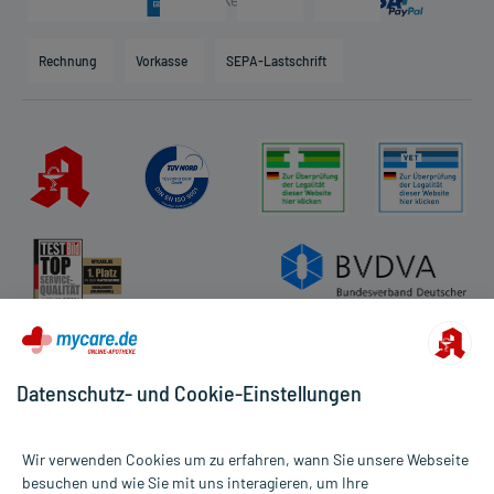
Karriere
Hilfsmittelbox
Engagement
Direktabrechnung PKV
Rechnung
Vorkasse
SEPA-Lastschrift
Partner
Apotheke vor Ort
Kundenbewertungen
AGB
Impressum
Datenschutz
Cookie-Einstellungen
Rückgabe/Widerruf
Barrierefreiheitserklärung
Datenschutz- und Cookie-Einstellungen
Wir verwenden Cookies um zu erfahren, wann Sie unsere Webseite
besuchen und wie Sie mit uns interagieren, um Ihre