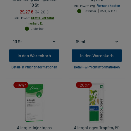
10 St
inkl. MwSt.
zzgl.
Versandkosten
29,27 €
Lieferbar
850,67 € / l
34,20 €
inkl. MwSt.
Gratis-Versand
innerhalb D.
Lieferbar
In den Warenkorb
In den Warenkorb
Detail- & Pflichtinformationen
Detail- & Pflichtinformationen
-14%*
-20%*
Allergie-Injektopas
AllergoLoges Tropfen, 50