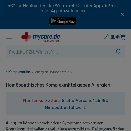
5€*
für Neukunden: Im Web ab 55€ | In der App ab 35€.
Jetzt App downloaden
Komplexmittel
/
Allergien Homöopathie (21)
Homöopathisches Komplexmittel gegen Allergien
Nur für kurze Zeit:
Gratis-Versand* ab 19€
Mindestbestellwert!
Allergien
können verschiedene Symptome hervorrufen.
Komplexmittel
helfen dabei, diese abzumildern. Bei mycare finden