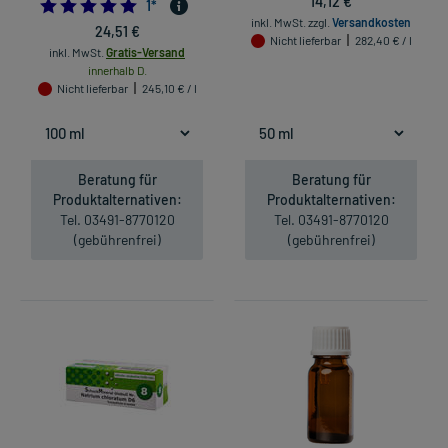
14,12 €
5.0
1
*
inkl. MwSt.
zzgl.
Versandkosten
24,51 €
Nicht lieferbar
282,40 € / l
inkl. MwSt.
Gratis-Versand
innerhalb D.
Nicht lieferbar
245,10 € / l
Beratung für
Beratung für
Produktalternativen:
Produktalternativen:
Tel. 03491-8770120
Tel. 03491-8770120
(gebührenfrei)
(gebührenfrei)