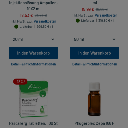
Injektionslösung Ampullen,
ml
10X2 ml
15,99 €
19,99 €
18,53 €
21,63 €
inkl. MwSt.
zzgl.
Versandkosten
Lieferbar
319,80 € / l
inkl. MwSt.
zzgl.
Versandkosten
Lieferbar
926,50 € / l
In den Warenkorb
In den Warenkorb
Detail- & Pflichtinformationen
Detail- & Pflichtinformationen
-18%*
Pascallerg Tabletten, 100 St
Pflügerplex Cepa 166 H