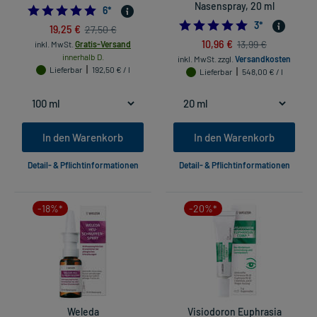
Nasenspray, 20 ml
5.0
6
*
5.0
3
*
19,25 €
27,50 €
10,96 €
13,99 €
inkl. MwSt.
Gratis-Versand
innerhalb D.
inkl. MwSt.
zzgl.
Versandkosten
Lieferbar
192,50 € / l
Lieferbar
548,00 € / l
In den Warenkorb
In den Warenkorb
Detail- & Pflichtinformationen
Detail- & Pflichtinformationen
-18%*
-20%*
Weleda
Visiodoron Euphrasia