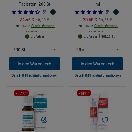
Tabletten, 200 St
ml
4.4
5.0
5
*
3
*
34,49 €
29,56 €
49,49 €
34,28 €
inkl. MwSt.
Gratis-Versand
inkl. MwSt.
Gratis-Versand
innerhalb D.
innerhalb D.
Lieferbar
Lieferbar
591,20 € / l
In den Warenkorb
In den Warenkorb
Detail- & Pflichtinformationen
Detail- & Pflichtinformationen
-27%*
-18%*