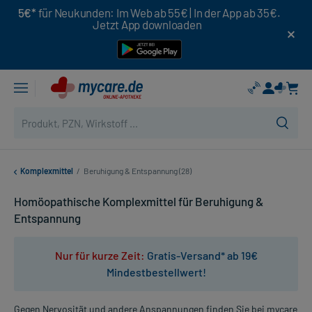
5€*
für Neukunden: Im Web ab 55€ | In der App ab 35€.
Jetzt App downloaden
Komplexmittel
/
Beruhigung & Entspannung (28)
Homöopathische Komplexmittel für Beruhigung &
Entspannung
Nur für kurze Zeit:
Gratis-Versand* ab 19€
Mindestbestellwert!
Gegen Nervosität und andere Anspannungen finden Sie bei mycare