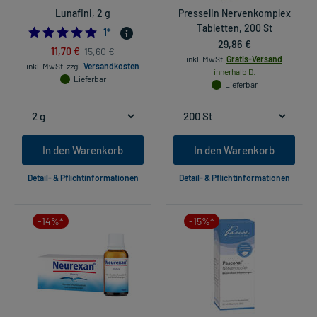
Lunafini, 2 g
Presselin Nervenkomplex
Tabletten, 200 St
5.0
1
*
29,86 €
11,70 €
15,60 €
inkl. MwSt.
Gratis-Versand
inkl. MwSt.
zzgl.
Versandkosten
innerhalb D.
Lieferbar
Lieferbar
In den Warenkorb
In den Warenkorb
Detail- & Pflichtinformationen
Detail- & Pflichtinformationen
-14%*
-15%*