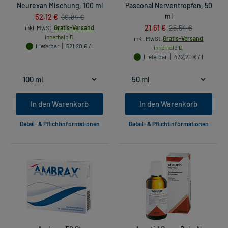
Neurexan Mischung, 100 ml
Pasconal Nerventropfen, 50
52,12 €
ml
60,84 €
21,61 €
25,54 €
inkl. MwSt.
Gratis-Versand
innerhalb D.
inkl. MwSt.
Gratis-Versand
Lieferbar
521,20 € / l
innerhalb D.
Lieferbar
432,20 € / l
In den Warenkorb
In den Warenkorb
Detail- & Pflichtinformationen
Detail- & Pflichtinformationen