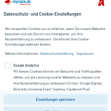
Datenschutz- und Cookie-Einstellungen
Wir verwenden Cookies um zu erfahren, wann Sie unsere Webseite
besuchen und wie Sie mit uns interagieren, um Ihre
Nutzererfahrung zu verbessern. Sie können Ihre Cookie-
Alle Preise gelten inkl. MwSt., ggf. zzgl. Versandkosten
Einstellungen jederzeit ändern.
Informationen auf dieser Website werden ausschließlich für
informative Zwecke zur Verfügung gestellt. Sie ersetzen keinesfalls
Nähere Informationen:
Datenschutzerklärung
Impressum
die Untersuchung und Behandlung durch einen Arzt. Bitte
beachten Sie, dass hierdurch weder Diagnosen gestellt noch
Google Analytics
Therapien eingeleitet werden können. | Diese Webseite benutzt
Mit diesen Cookies können wir Besuche und Trafficquellen
Google Analytics. Lesen Sie bitte dazu die wichtigen Hinweise in
unserer Datenschutzerklärung. Für den Widerruf einer Bestellung
zählen, um die Leistung unserer Webseite zu messen und
nutzen Sie das Formular:
Ihre Nutzererfahrung zu verbessern (Criteo, Google Signals,
Bing Ads Universal Event Tracking, Facebook Pixel,
Vertrag widerrufen
Youtube-Social Plugin).
Einstellungen speichern
Wir weisen darauf hin, dass die
Datenschutzbestimmungen von
Google Analytics
nicht