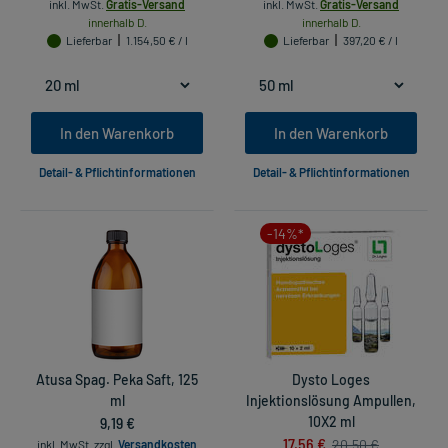
inkl. MwSt.
Gratis-Versand
inkl. MwSt.
Gratis-Versand
innerhalb D.
innerhalb D.
Lieferbar
1.154,50 € / l
Lieferbar
397,20 € / l
In den Warenkorb
In den Warenkorb
Detail- & Pflichtinformationen
Detail- & Pflichtinformationen
-14%*
Atusa Spag. Peka Saft, 125
Dysto Loges
ml
Injektionslösung Ampullen,
9,19 €
10X2 ml
17,56 €
20,50 €
inkl. MwSt.
zzgl.
Versandkosten