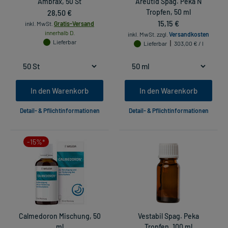
Ambrax, 50 St
Areutid Spag. Peka N
28,50 €
Tropfen, 50 ml
15,15 €
inkl. MwSt.
Gratis-Versand
innerhalb D.
inkl. MwSt.
zzgl.
Versandkosten
Lieferbar
Lieferbar
303,00 € / l
In den Warenkorb
In den Warenkorb
Detail- & Pflichtinformationen
Detail- & Pflichtinformationen
-15%*
Calmedoron Mischung, 50
Vestabil Spag. Peka
ml
Tropfen, 100 ml