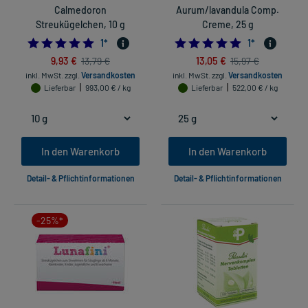
Calmedoron
Aurum/lavandula Comp.
Streukügelchen, 10 g
Creme, 25 g
5.0
5.0
1
*
1
*
9,93 €
13,05 €
13,79 €
15,97 €
inkl. MwSt.
zzgl.
Versandkosten
inkl. MwSt.
zzgl.
Versandkosten
Lieferbar
993,00 € / kg
Lieferbar
522,00 € / kg
In den Warenkorb
In den Warenkorb
Detail- & Pflichtinformationen
Detail- & Pflichtinformationen
-25%*