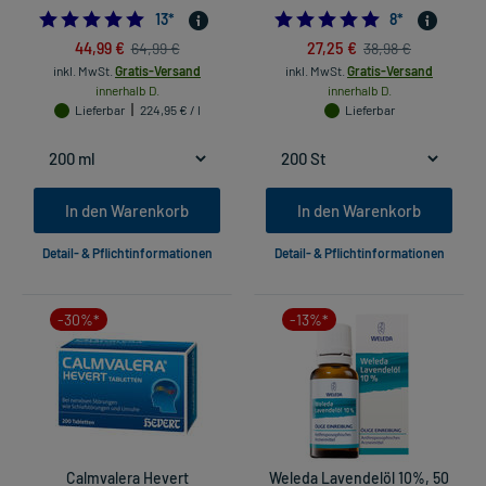
4.923076923076923
4.875
13
*
8
*
44,99 €
27,25 €
64,99 €
38,98 €
inkl. MwSt.
Gratis-Versand
inkl. MwSt.
Gratis-Versand
innerhalb D.
innerhalb D.
Lieferbar
224,95 € / l
Lieferbar
In den Warenkorb
In den Warenkorb
Detail- & Pflichtinformationen
Detail- & Pflichtinformationen
-30%*
-13%*
Calmvalera Hevert
Weleda Lavendelöl 10%, 50