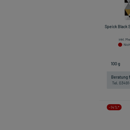
Speick Black 
inkl. M
Nich
Beratung f
Tel. 0349
-14%*