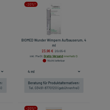
-20%*
BIOMED Wunder Wimpern Aufbauserum, 4
ml
23,96 €
29,95 €
inkl. MwSt.
Gratis-Versand
innerhalb D.
Nicht lieferbar
n:
Beratung für Produktalternativen:
i)
Tel. 03491-8770120 (gebührenfrei)
-20%*