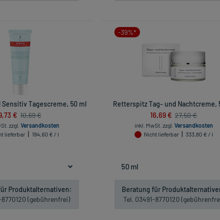
-39%*
 Sensitiv Tagescreme, 50 ml
Retterspitz Tag- und Nachtcreme, 
9,73 €
16,69 €
10,69 €
27,50 €
wSt.
zzgl.
Versandkosten
inkl. MwSt.
zzgl.
Versandkosten
t lieferbar
194,60 € / l
Nicht lieferbar
333,80 € / l
ür Produktalternativen:
Beratung für Produktalternative
1-8770120 (gebührenfrei)
Tel. 03491-8770120 (gebührenfre