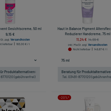
event Gesichtscreme, 50 ml
Haut in Balance Pigment Altersfle
9,15 €
Reduzierer Handcreme, 75 ml
11,24 €
14,99 €
wSt.
zzgl.
Versandkosten
t lieferbar
183,00 € / l
inkl. MwSt.
zzgl.
Versandkosten
Nicht lieferbar
149,87 € / l
ür Produktalternativen:
Beratung für Produktalternative
1-8770120 (gebührenfrei)
Tel. 03491-8770120 (gebührenfre
-20%*