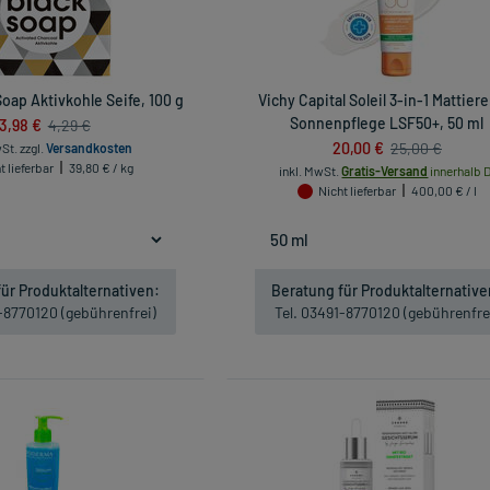
Soap Aktivkohle Seife, 100 g
Vichy Capital Soleil 3-in-1 Mattier
3,98 €
Sonnenpflege LSF50+, 50 ml
4,29 €
20,00 €
25,00 €
wSt.
zzgl.
Versandkosten
t lieferbar
39,80 € / kg
inkl. MwSt.
Gratis-Versand
innerhalb D
Nicht lieferbar
400,00 € / l
ür Produktalternativen:
Beratung für Produktalternative
1-8770120 (gebührenfrei)
Tel. 03491-8770120 (gebührenfre