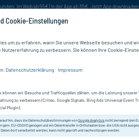
unden: Im Web ab 55€ | In der App ab 35€. Jetzt App downloade
d Cookie-Einstellungen
es um zu erfahren, wann Sie unsere Webseite besuchen und wie
e Nutzererfahrung zu verbessern. Sie können Ihre Cookie-Einste
nlösen
Rezeptur
Aktion %
en:
Datenschutzerklärung
Impressum
s können wir Besuche und Trafficquellen zählen, um die Leistung unsere
ge
fahrung zu verbessern (Criteo, Google Signals, Bing Ads Universal Event 
ial Plugin).
Darreichung
arauf hin, dass die Datenschutzbestimmungen von
Google Analytics
nicht zwingend den E
n gem. EU-DSGVO genügen und ein Datentransfer in Drittstaaten bzw. die USA nicht ausg
gen
Produkteigenschaften
 Daten dort verarbeitet werden, kann nicht geprüft und nachvollzogen werden.