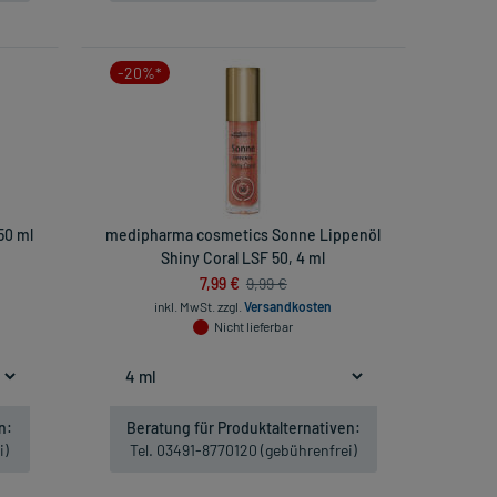
-20%*
50 ml
medipharma cosmetics Sonne Lippenöl
Shiny Coral LSF 50, 4 ml
7,99 €
9,99 €
inkl. MwSt.
zzgl.
Versandkosten
Nicht lieferbar
n:
Beratung für Produktalternativen:
i)
Tel. 03491-8770120 (gebührenfrei)