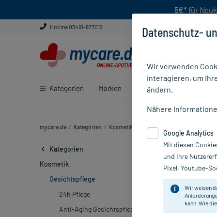
5€*
für Neuk
Hotline 03491-877012
Datenschutz- un
Wir verwenden Cooki
interagieren, um Ihr
Kategorien
Marken
Ratgeber
E-Rezept ei
ändern.
Nähere Information
mycare.de
/
Kategorien
/
Kosmetik
/
Gesichtspflege (1106)
Google Analytics
Mit diesen Cookie
Gesichtspfle
Kategorien
und Ihre Nutzerer
Kosmetik
Pixel, Youtube-Soc
Marke
Gesichtspflege
Wir weisen d
24h Pflege
Anforderunge
Pflegewirkun
kann. Wie die
Anti-Aging Gesichtspflege