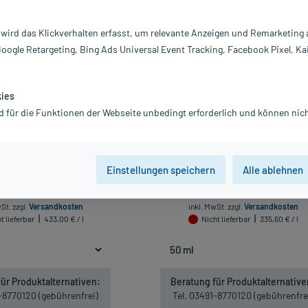
vanz absteigend
Produkte pro Seite:
24
 wird das Klickverhalten erfasst, um relevante Anzeigen und Remarketing
Google Retargeting, Bing Ads Universal Event Tracking, Facebook Pixel, Ka
-15%*
kies
d für die Funktionen der Webseite unbedingt erforderlich und können nich
ena Hydro Boost Ultra
SpiruSkin Nutritive Cream für tro
Einstellungen speichern
Alle ablehnen
igkeitsserum, 30 ml
Haut, 50 ml
12,99 €
16,78 €
19,80 €
wSt.
zzgl.
Versandkosten
inkl. MwSt.
zzgl.
Versandkosten
t lieferbar
433,00 € / l
Nicht lieferbar
335,60 € / l
ür Produktalternativen:
Beratung für Produktalternative
1-8770120 (gebührenfrei)
Tel. 03491-8770120 (gebührenfre