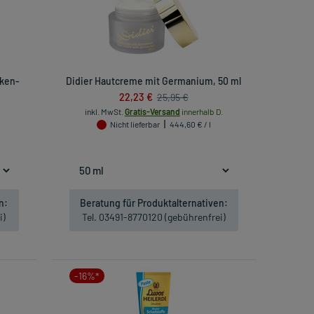
cken-
Didier Hautcreme mit Germanium, 50 ml
22,23 €
25,95 €
inkl. MwSt.
Gratis-Versand
innerhalb D.
Nicht lieferbar
444,60 € / l
n:
Beratung für Produktalternativen:
i)
Tel. 03491-8770120 (gebührenfrei)
-16%*