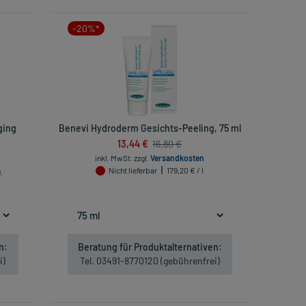
-20%*
ging
Benevi Hydroderm Gesichts-Peeling, 75 ml
13,44 €
16,80 €
inkl. MwSt.
zzgl.
Versandkosten
Nicht lieferbar
179,20 € / l
.
n:
Beratung für Produktalternativen:
i)
Tel. 03491-8770120 (gebührenfrei)