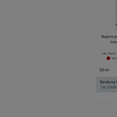
Nupure p
Int
inkl. MwSt.
Nich
Beratung f
Tel. 0349