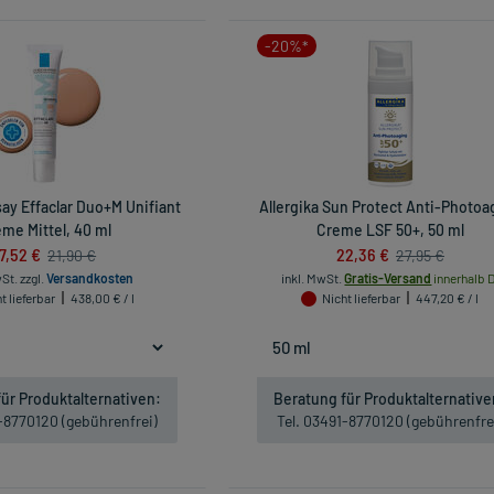
-20%*
ay Effaclar Duo+M Unifiant
Allergika Sun Protect Anti-Photoa
me Mittel, 40 ml
Creme LSF 50+, 50 ml
17,52 €
22,36 €
21,90 €
27,95 €
wSt.
zzgl.
Versandkosten
inkl. MwSt.
Gratis-Versand
innerhalb D
t lieferbar
438,00 € / l
Nicht lieferbar
447,20 € / l
ür Produktalternativen:
Beratung für Produktalternative
1-8770120 (gebührenfrei)
Tel. 03491-8770120 (gebührenfre