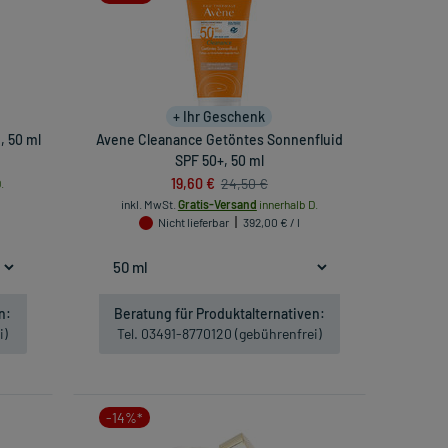
+ Ihr Geschenk
, 50 ml
Avene Cleanance Getöntes Sonnenfluid
SPF 50+, 50 ml
19,60 €
24,50 €
.
inkl. MwSt.
Gratis-Versand
innerhalb D.
Nicht lieferbar
392,00 € / l
n:
Beratung für Produktalternativen:
i)
Tel. 03491-8770120 (gebührenfrei)
-14%*