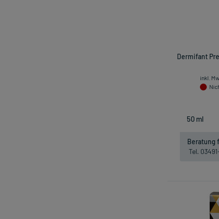
Dermifant Pr
inkl. M
Nich
Beratung f
Tel. 0349