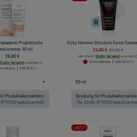
robaderm Probiotische
Vichy Homme Structure Force Creme
ensivcreme, 50 ml
24,00 €
30,00 €
26,90 €
inkl. MwSt.
Gratis-Versand
innerhalb D
Nicht lieferbar
480,00 € / l
Gratis-Versand
innerhalb D.
t lieferbar
538,00 € / l
ür Produktalternativen:
Beratung für Produktalternative
1-8770120 (gebührenfrei)
Tel. 03491-8770120 (gebührenfre
-25%*