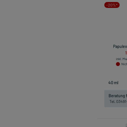
-20%*
Papulex
inkl. M
Nich
Beratung f
Tel. 0349