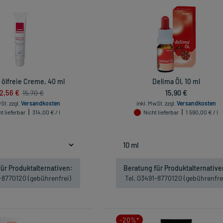
 ölfreie Creme, 40 ml
Delima Öl, 10 ml
12,56 €
15,90 €
15,70 €
wSt.
zzgl.
Versandkosten
inkl. MwSt.
zzgl.
Versandkosten
t lieferbar
314,00 € / l
Nicht lieferbar
1.590,00 € / l
ür Produktalternativen:
Beratung für Produktalternative
1-8770120 (gebührenfrei)
Tel. 03491-8770120 (gebührenfre
-20%*