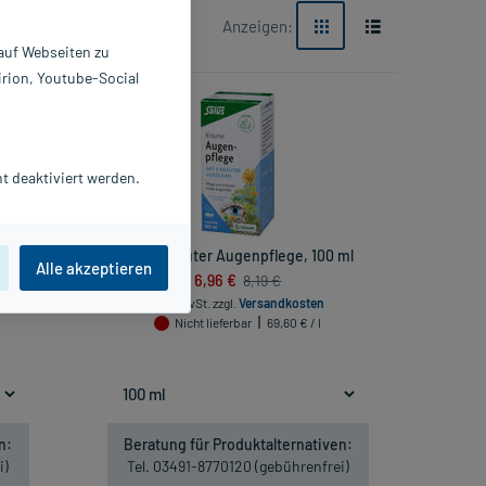
Anzeigen:
 auf Webseiten zu
irion, Youtube-Social
-15%*
t deaktiviert werden.
ckene
Salus Kräuter Augenpflege, 100 ml
Alle akzeptieren
6,96 €
8,19 €
inkl. MwSt.
zzgl.
Versandkosten
Nicht lieferbar
69,60 € / l
n:
Beratung für Produktalternativen:
i)
Tel. 03491-8770120 (gebührenfrei)