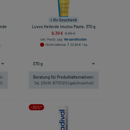
+ Ihr Geschenk
ende
Luvos Heilerde imutox Paste, 370 g
8,39 €
9,99 €
inkl. MwSt.
zzgl.
Versandkosten
Nicht lieferbar
22,68 € / kg
.
n:
Beratung für Produktalternativen:
i)
Tel. 03491-8770120 (gebührenfrei)
-30%*