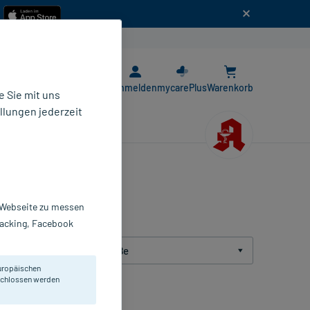
n
E-Rezept App
Anmelden
mycarePlus
Warenkorb
 Sie mit uns
llungen jederzeit
r Webseite zu messen
Tracking, Facebook
Packungsgröße
uropäischen
eschlossen werden