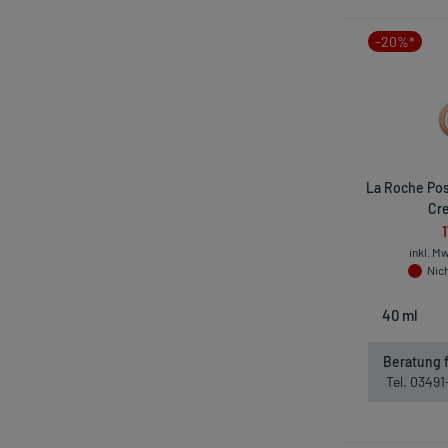
-20%*
La Roche Pos
Cre
inkl. M
Nich
Beratung f
Tel. 0349