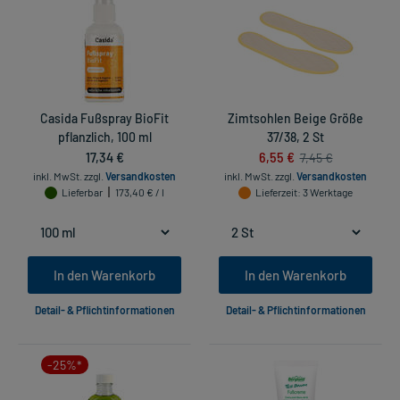
Casida Fußspray BioFit
Zimtsohlen Beige Größe
pflanzlich, 100 ml
37/38, 2 St
17,34 €
6,55 €
7,45 €
inkl. MwSt.
zzgl.
Versandkosten
inkl. MwSt.
zzgl.
Versandkosten
Lieferbar
173,40 € / l
Lieferzeit
: 3 Werktage
In den Warenkorb
In den Warenkorb
Detail- & Pflichtinformationen
Detail- & Pflichtinformationen
-25%*