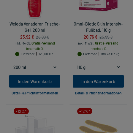
Weleda Venadoron Frische-
Omni-Biotic Skin Intensiv-
Gel, 200 ml
Fußbad, 110 g
25,92 €
20,76 €
28,99 €
25,95 €
inkl. MwSt.
Gratis-Versand
inkl. MwSt.
Gratis-Versand
innerhalb D.
innerhalb D.
Lieferbar
129,60 € / l
Lieferbar
188,73 € / kg
In den Warenkorb
In den Warenkorb
Detail- & Pflichtinformationen
Detail- & Pflichtinformationen
-12%*
-12%*