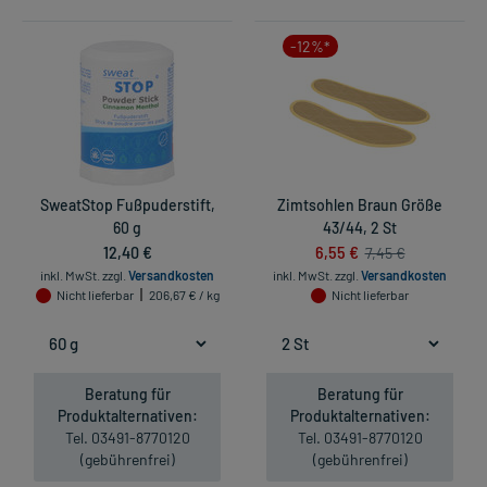
-12%*
SweatStop Fußpuderstift,
Zimtsohlen Braun Größe
60 g
43/44, 2 St
12,40 €
6,55 €
7,45 €
inkl. MwSt.
zzgl.
Versandkosten
inkl. MwSt.
zzgl.
Versandkosten
Nicht lieferbar
206,67 € / kg
Nicht lieferbar
Beratung für
Beratung für
Produktalternativen:
Produktalternativen:
Tel. 03491-8770120
Tel. 03491-8770120
(gebührenfrei)
(gebührenfrei)