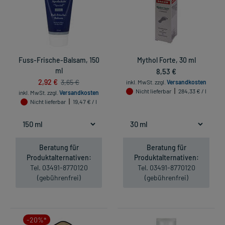
Fuss-Frische-Balsam, 150
Mythol Forte, 30 ml
ml
8,53 €
2,92 €
3,65 €
inkl. MwSt.
zzgl.
Versandkosten
Nicht lieferbar
284,33 € / l
inkl. MwSt.
zzgl.
Versandkosten
Nicht lieferbar
19,47 € / l
Beratung für
Beratung für
Produktalternativen:
Produktalternativen:
Tel. 03491-8770120
Tel. 03491-8770120
(gebührenfrei)
(gebührenfrei)
-20%*