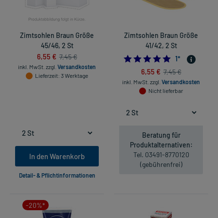
Zimtsohlen Braun Größe
Zimtsohlen Braun Größe
45/46, 2 St
41/42, 2 St
6,55 €
7,45 €
5.0
1
*
inkl. MwSt.
zzgl.
Versandkosten
6,55 €
7,45 €
Lieferzeit
: 3 Werktage
inkl. MwSt.
zzgl.
Versandkosten
Nicht lieferbar
Beratung für
Produktalternativen:
Tel. 03491-8770120
In den Warenkorb
(gebührenfrei)
Detail- & Pflichtinformationen
-20%*