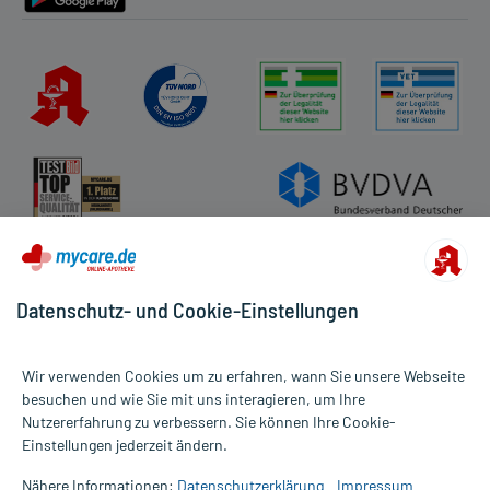
Datenschutz- und Cookie-Einstellungen
Wir verwenden Cookies um zu erfahren, wann Sie unsere Webseite
besuchen und wie Sie mit uns interagieren, um Ihre
Nutzererfahrung zu verbessern. Sie können Ihre Cookie-
Alle Preise gelten inkl. MwSt., ggf. zzgl. Versandkosten
Einstellungen jederzeit ändern.
Informationen auf dieser Website werden ausschließlich für
informative Zwecke zur Verfügung gestellt. Sie ersetzen keinesfalls
Nähere Informationen:
Datenschutzerklärung
Impressum