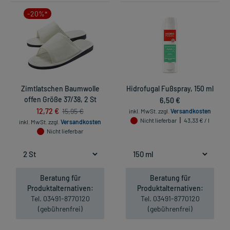
-20%*
Zimtlatschen Baumwolle
Hidrofugal Fußspray, 150 ml
offen Größe 37/38, 2 St
6,50 €
12,72 €
15,95 €
inkl. MwSt.
zzgl.
Versandkosten
Nicht lieferbar
43,33 € / l
inkl. MwSt.
zzgl.
Versandkosten
Nicht lieferbar
Beratung für
Beratung für
Produktalternativen:
Produktalternativen:
Tel. 03491-8770120
Tel. 03491-8770120
(gebührenfrei)
(gebührenfrei)