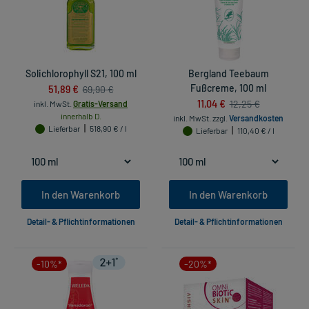
Solichlorophyll S21, 100 ml
Bergland Teebaum
51,89 €
Fußcreme, 100 ml
69,90 €
11,04 €
12,25 €
inkl. MwSt.
Gratis-Versand
innerhalb D.
inkl. MwSt.
zzgl.
Versandkosten
Lieferbar
518,90 € / l
Lieferbar
110,40 € / l
In den Warenkorb
In den Warenkorb
Detail- & Pflichtinformationen
Detail- & Pflichtinformationen
-10%*
-20%*