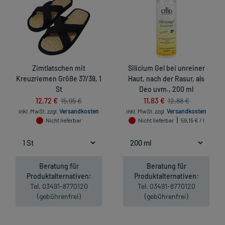
Zimtlatschen mit
Silicium Gel bei unreiner
Kreuzriemen Größe 37/38, 1
Haut, nach der Rasur, als
St
Deo uvm., 200 ml
12,72 €
11,83 €
15,95 €
12,88 €
inkl. MwSt.
zzgl.
Versandkosten
inkl. MwSt.
zzgl.
Versandkosten
Nicht lieferbar
Nicht lieferbar
59,15 € / l
Beratung für
Beratung für
Produktalternativen:
Produktalternativen:
Tel. 03491-8770120
Tel. 03491-8770120
(gebührenfrei)
(gebührenfrei)