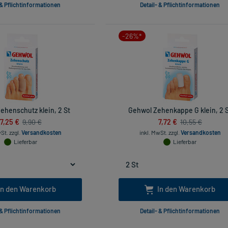
 & Pflichtinformationen
Detail- & Pflichtinformationen
-26%*
ehenschutz klein, 2 St
Gehwol Zehenkappe G klein, 2 
7,25 €
7,72 €
9,90 €
10,55 €
wSt.
zzgl.
Versandkosten
inkl. MwSt.
zzgl.
Versandkosten
Lieferbar
Lieferbar
In den Warenkorb
In den Warenkorb
 & Pflichtinformationen
Detail- & Pflichtinformationen