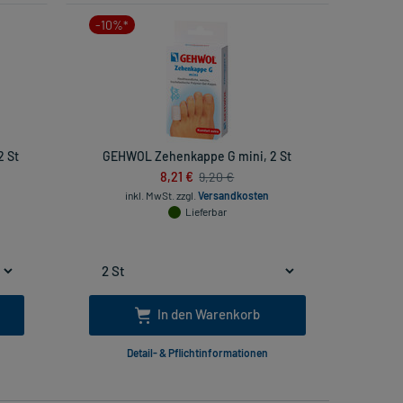
-10%*
2 St
GEHWOL Zehenkappe G mini, 2 St
8,21 €
9,20 €
inkl. MwSt.
zzgl.
Versandkosten
Lieferbar
In den Warenkorb
Detail- & Pflichtinformationen