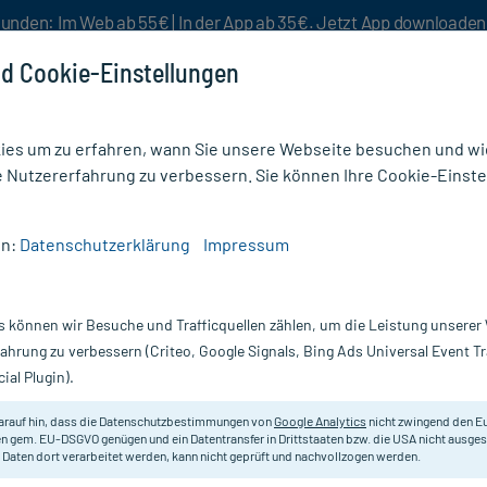
unden: Im Web ab 55€ | In der App ab 35€. Jetzt App downloade
d Cookie-Einstellungen
es um zu erfahren, wann Sie unsere Webseite besuchen und wie
e Nutzererfahrung zu verbessern. Sie können Ihre Cookie-Einste
nlösen
Rezeptur
Aktion %
en:
Datenschutzerklärung
Impressum
/
Zehenschutz (15)
s können wir Besuche und Trafficquellen zählen, um die Leistung unsere
fahrung zu verbessern (Criteo, Google Signals, Bing Ads Universal Event 
ial Plugin).
 mit den Zehen, wie Hammerzehen oder Kleinzehenballen, könn
nd Schmerzen sorgen. Bei mycare finden Sie die Polster zum Z
arauf hin, dass die Datenschutzbestimmungen von
Google Analytics
nicht zwingend den E
linken Fuß. Zehenringe als
Druckschutz
sind außerdem in dieser 
n gem. EU-DSGVO genügen und ein Datentransfer in Drittstaaten bzw. die USA nicht ausg
 Daten dort verarbeitet werden, kann nicht geprüft und nachvollzogen werden.