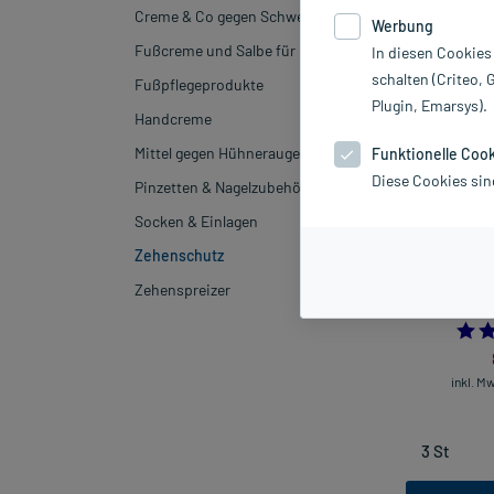
Hersteller
Creme & Co gegen Schweißfüße
Werbung
Fußcreme und Salbe für Diabetiker
In diesen Cookies
Sortieren
Rele
schalten (Criteo, 
Fußpflegeprodukte
Plugin, Emarsys).
Handcreme
-26%*
Mittel gegen Hühneraugen
Funktionelle Coo
Diese Cookies sin
Pinzetten & Nagelzubehör
Socken & Einlagen
Zehenschutz
Zehenspreizer
Gehwol 
inkl. M