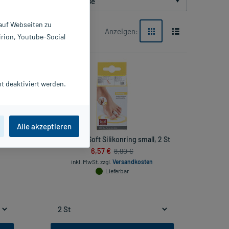
Packungsgröße
 auf Webseiten zu
Anzeigen:
irion, Youtube-Social
-26%*
t deaktiviert werden.
Alle akzeptieren
 1 St
BORT PediSoft Silikonring small, 2 St
6,57 €
8,90 €
inkl. MwSt.
zzgl.
Versandkosten
Lieferbar