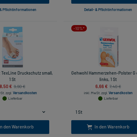
 & Pflichtinformationen
Detail- & Pflichtinformationen
-10%*
 TexLine Druckschutz small,
Gehwohl Hammerzehen-Polster G 
1 St
links, 1 St
8,50 €
6,66 €
9,90 €
7,40 €
wSt.
zzgl.
Versandkosten
inkl. MwSt.
zzgl.
Versandkosten
Lieferbar
Lieferbar
In den Warenkorb
In den Warenkorb