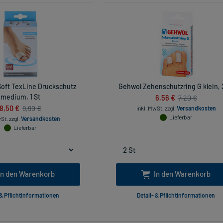
oft TexLine Druckschutz
Gehwol Zehenschutzring G klein, 
medium, 1 St
6,56 €
7,20 €
8,50 €
9,90 €
inkl. MwSt.
zzgl.
Versandkosten
Lieferbar
wSt.
zzgl.
Versandkosten
Lieferbar
In den Warenkorb
In den Warenkorb
 & Pflichtinformationen
Detail- & Pflichtinformationen