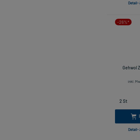
Detail-
-26%*
Gehwol Z
inkl. M
Detail-