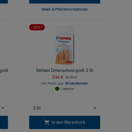
Detail- & Pflichtinformationen
-26%*
groß
Gehwol Zehenschutz groß, 2 St
7,44 €
10,15 €
inkl. MwSt.
zzgl.
Versandkosten
Lieferbar
In den Warenkorb