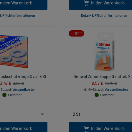
In den Warenkorb
In den Warenkorb
 & Pflichtinformationen
Detail- & Pflichtinformationen
-26%*
uckschutzringe Oval, 8 St
Gehwol Zehenkappe G mittel, 2 
3,47 €
8,57 €
3,80 €
11,70 €
wSt.
zzgl.
Versandkosten
inkl. MwSt.
zzgl.
Versandkosten
Lieferbar
Lieferbar
In den Warenkorb
In den Warenkorb