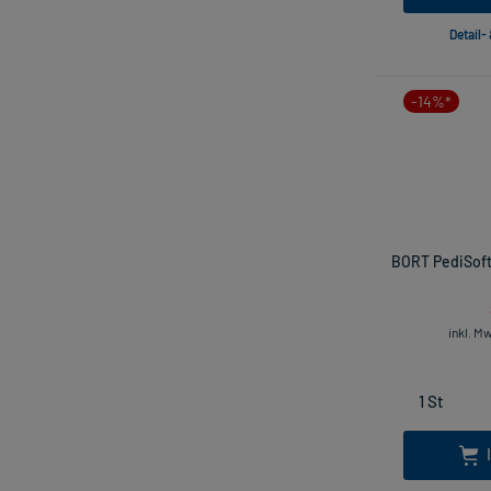
Detail-
-14%*
BORT PediSoft
inkl. M