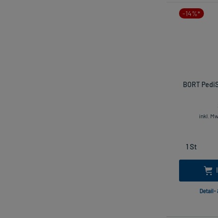
-14%*
BORT PediS
inkl. M
Detail-