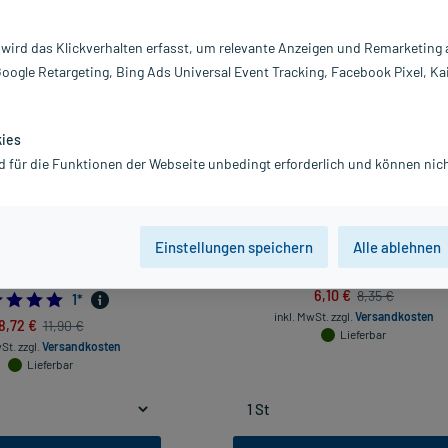
Darreichung
 wird das Klickverhalten erfasst, um relevante Anzeigen und Remarketing
vanz absteigend
Produkte pro Seite:
24
Google Retargeting, Bing Ads Universal Event Tracking, Facebook Pixel, Ka
-26%*
kies
d für die Funktionen der Webseite unbedingt erforderlich und können nich
Einstellungen speichern
Alle ablehnen
Korrekturring G, 3 St
Gehwol Kleinzehen Ballenpolster G,
6,10 €
8,35 €
5.0
1
*
inkl. MwSt.
zzgl.
Versandkosten
8,72 €
11,90 €
Lieferbar
wSt.
zzgl.
Versandkosten
Lieferbar