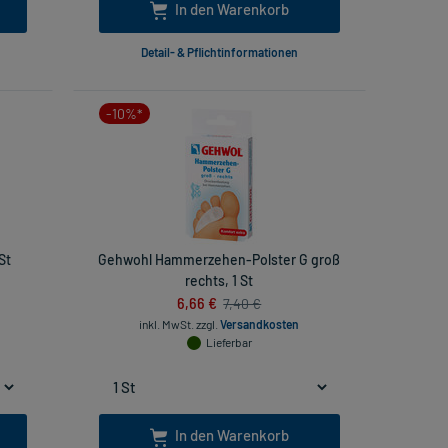
In den Warenkorb
Detail- & Pflichtinformationen
-10%*
St
Gehwohl Hammerzehen-Polster G groß
rechts, 1 St
6,66 €
7,40 €
inkl. MwSt.
zzgl.
Versandkosten
Lieferbar
In den Warenkorb