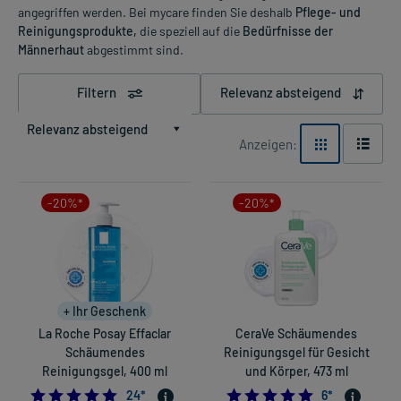
angegriffen werden. Bei mycare finden Sie deshalb
Pflege- und
Reinigungsprodukte,
die speziell auf die
Bedürfnisse der
Männerhaut
abgestimmt sind.
Filtern
Relevanz absteigend
Relevanz absteigend
Anzeigen:
-20%*
-20%*
+ Ihr Geschenk
La Roche Posay Effaclar
CeraVe Schäumendes
Schäumendes
Reinigungsgel für Gesicht
Reinigungsgel, 400 ml
und Körper, 473 ml
5.0
4.833333333333
24
*
6
*