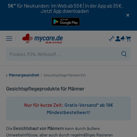
5€*
für Neukunden: Im Web ab 55€ | In der App ab 35€.
Jetzt App downloaden
Männergesundheit
/
Gesichtspflege Männer (34)
Gesichtspflegeprodukte für Männer
Nur für kurze Zeit:
Gratis-Versand* ab 19€
Mindestbestellwert!
Die
Gesichtshaut von Männern
kann durch äußere
Umwelteinflüsse, aber auch durch regelmäßiges Rasieren