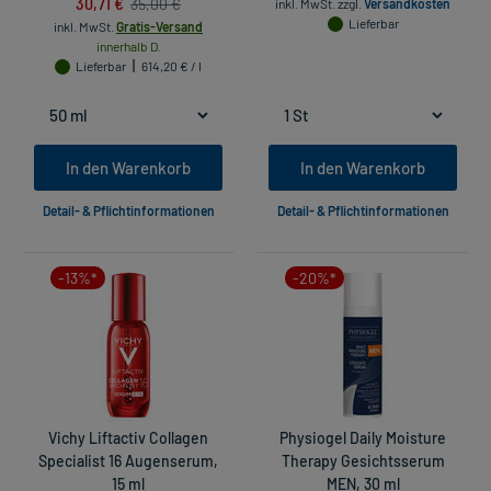
30,71 €
35,00 €
inkl. MwSt.
zzgl.
Versandkosten
Lieferbar
inkl. MwSt.
Gratis-Versand
innerhalb D.
Lieferbar
614,20 € / l
In den Warenkorb
In den Warenkorb
Detail- & Pflichtinformationen
Detail- & Pflichtinformationen
-13%*
-20%*
Vichy Liftactiv Collagen
Physiogel Daily Moisture
Specialist 16 Augenserum,
Therapy Gesichtsserum
15 ml
MEN, 30 ml