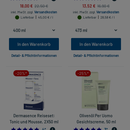
18,00 €
13,52 €
22,50 €
16,90 €
inkl. MwSt.
zzgl.
Versandkosten
inkl. MwSt.
zzgl.
Versandkosten
Lieferbar
45,00 € / l
Lieferbar
28,58 € / l
In den Warenkorb
In den Warenkorb
Detail- & Pflichtinformationen
Detail- & Pflichtinformationen
-20%*
-25%*
Dermasence Reiseset:
Olivenöl Per Uomo
Tonic und Mousse, 2X50 ml
Gesichtscreme, 50 ml
5.0
5.0
4
*
3
*