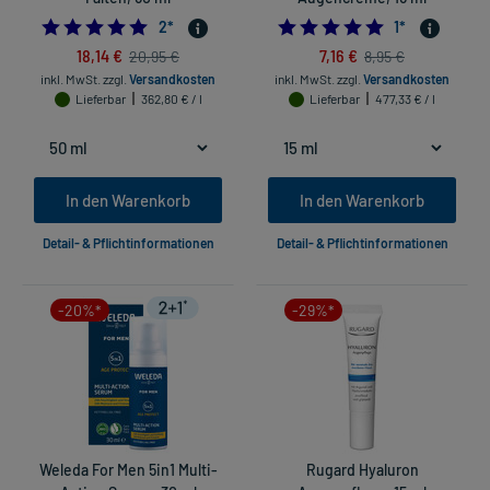
5.0
5.0
2
*
1
*
18,14 €
7,16 €
20,95 €
8,95 €
inkl. MwSt.
zzgl.
Versandkosten
inkl. MwSt.
zzgl.
Versandkosten
Lieferbar
362,80 € / l
Lieferbar
477,33 € / l
In den Warenkorb
In den Warenkorb
Detail- & Pflichtinformationen
Detail- & Pflichtinformationen
-20%*
-29%*
Weleda For Men 5in1 Multi-
Rugard Hyaluron