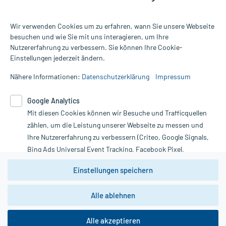
Wir verwenden Cookies um zu erfahren, wann Sie unsere Webseite
besuchen und wie Sie mit uns interagieren, um Ihre
Nutzererfahrung zu verbessern. Sie können Ihre Cookie-
Alle Preise gelten inkl. MwSt., ggf. zzgl. Versandkosten
Einstellungen jederzeit ändern.
Informationen auf dieser Website werden ausschließlich für
informative Zwecke zur Verfügung gestellt. Sie ersetzen keinesfalls
Nähere Informationen:
Datenschutzerklärung
Impressum
die Untersuchung und Behandlung durch einen Arzt. Bitte
beachten Sie, dass hierdurch weder Diagnosen gestellt noch
Google Analytics
Therapien eingeleitet werden können. | Diese Webseite benutzt
Google Analytics. Lesen Sie bitte dazu die wichtigen Hinweise in
Mit diesen Cookies können wir Besuche und Trafficquellen
unserer Datenschutzerklärung. Für den Widerruf einer Bestellung
zählen, um die Leistung unserer Webseite zu messen und
nutzen Sie das Formular:
Ihre Nutzererfahrung zu verbessern (Criteo, Google Signals,
Bing Ads Universal Event Tracking, Facebook Pixel,
Vertrag widerrufen
Youtube-Social Plugin).
Einstellungen speichern
Wir weisen darauf hin, dass die
Datenschutzbestimmungen von
Google Analytics
nicht
*Hinweise zu unseren Aktionen und Bewertungen
Alle ablehnen
zwingend den Europäischen Anforderungen gem. EU-
DSGVO genügen und ein Datentransfer in Drittstaaten bzw.
die USA nicht ausgeschlossen werden kann. Wie die
Alle akzeptieren
Daten dort verarbeitet werden, kann nicht geprüft und