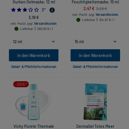
Gurken Gelmaske, 12 ml
Feuchtigkeitsmaske, 15 ml
2,47 €
3,29 €
3.0
2
*
inkl. MwSt.
zzgl.
Versandkosten
3,19 €
Lieferbar
164,67 € / l
inkl. MwSt.
zzgl.
Versandkosten
Lieferbar
265,83 € / l
In den Warenkorb
In den Warenkorb
Detail- & Pflichtinformationen
Detail- & Pflichtinformationen
-20%*
Vichy Purete Thermale
DermaSel Totes Meer