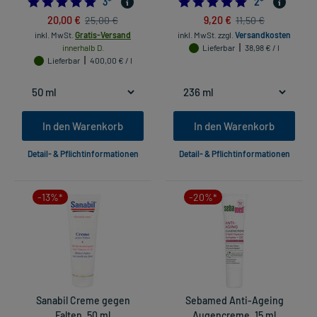
5.0
5.0
3
*
2
*
20,00 €
9,20 €
25,00 €
11,50 €
inkl. MwSt.
Gratis-Versand
inkl. MwSt.
zzgl.
Versandkosten
innerhalb D.
Lieferbar
38,98 € / l
Lieferbar
400,00 € / l
In den Warenkorb
In den Warenkorb
Detail- & Pflichtinformationen
Detail- & Pflichtinformationen
-13%*
-20%*
Sanabil Creme gegen
Sebamed Anti-Ageing
Falten, 50 ml
Augencreme, 15 ml