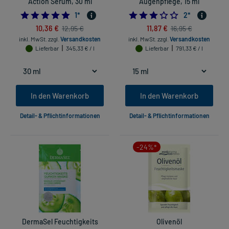
Action Serum, 30 ml
Augenpflege, 15 ml
5.0
3.0
1
*
2
*
10,36 €
11,87 €
12,95 €
16,95 €
inkl. MwSt.
zzgl.
Versandkosten
inkl. MwSt.
zzgl.
Versandkosten
Lieferbar
345,33 € / l
Lieferbar
791,33 € / l
In den Warenkorb
In den Warenkorb
Detail- & Pflichtinformationen
Detail- & Pflichtinformationen
-24%*
DermaSel Feuchtigkeits
Olivenöl