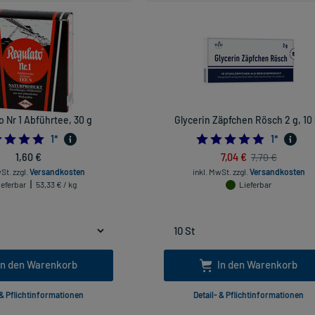
o Nr 1 Abführtee, 30 g
Glycerin Zäpfchen Rösch 2 g, 10 
5.0
5.0
1
*
1
*
1,60 €
7,04 €
7,70 €
wSt.
zzgl.
Versandkosten
inkl. MwSt.
zzgl.
Versandkosten
ieferbar
53,33 € / kg
Lieferbar
In den Warenkorb
In den Warenkorb
 & Pflichtinformationen
Detail- & Pflichtinformationen