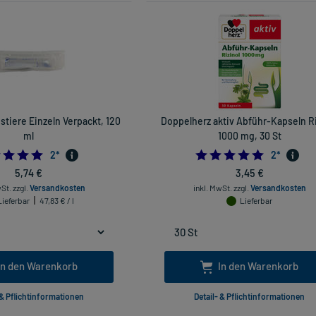
istiere Einzeln Verpackt, 120
Doppelherz aktiv Abführ-Kapseln Ri
ml
1000 mg, 30 St
5.0
5.0
2
*
2
*
5,74 €
3,45 €
wSt.
zzgl.
Versandkosten
inkl. MwSt.
zzgl.
Versandkosten
Lieferbar
47,83 € / l
Lieferbar
In den Warenkorb
In den Warenkorb
 & Pflichtinformationen
Detail- & Pflichtinformationen