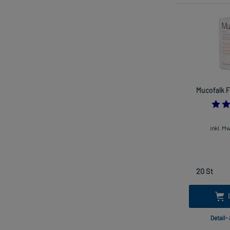
Mucofalk F
inkl. M
Detail-