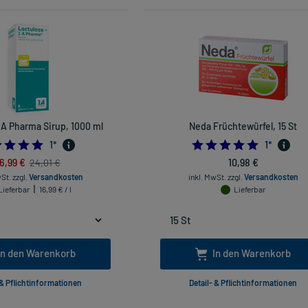
1A Pharma Sirup, 1000 ml
Neda Früchtewürfel, 15 St
5.0
5.0
1
*
1
*
6,99 €
10,98 €
24,01 €
wSt.
zzgl.
Versandkosten
inkl. MwSt.
zzgl.
Versandkosten
Lieferbar
16,99 € / l
Lieferbar
In den Warenkorb
In den Warenkorb
 & Pflichtinformationen
Detail- & Pflichtinformationen