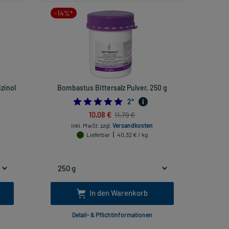
-14%*
zinol
Bombastus Bittersalz Pulver, 250 g
5.0
2
*
10,08 €
11,79 €
inkl. MwSt.
zzgl.
Versandkosten
Lieferbar
40,32 € / kg
In den Warenkorb
Detail- & Pflichtinformationen