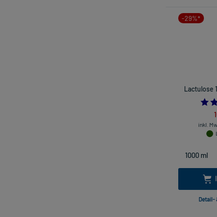
-29%*
Lactulose 
1
inkl. M
Detail-