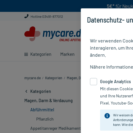
5€*
für Neuk
Hotline 03491-877012
Datenschutz- un
Wir verwenden Cooki
interagieren, um Ihr
Kategorien
Marken
Ratgeber
E-Rezept ei
ändern.
Nähere Information
mycare.de
/
Kategorien
/
Magen, Darm & Verdauung
/
Abführmittel (1
Google Analytics
Mit diesen Cookie
Abführmittel 
Kategorien
und Ihre Nutzerer
Magen, Darm & Verdauung
Pixel, Youtube-Soc
Marke
Abführmittel
Wir weisen d
Pflanzlich
Anforderunge
Sortieren
Rele
kann. Wie die
Appetitanreger Medikamente