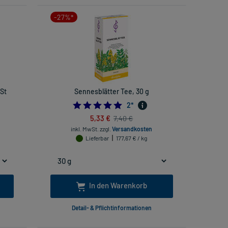
-27%*
 St
Sennesblätter Tee, 30 g
5.0
2
*
5,33 €
7,40 €
inkl. MwSt.
zzgl.
Versandkosten
Lieferbar
177,67 € / kg
In den Warenkorb
Detail- & Pflichtinformationen