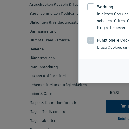
Artischocken Kapseln & Tabletten
Werbung
-28%*
Bauchschmerzen Medikamente
In diesen Cookies
schalten (Criteo, 
Blähungen & Verdauungsstörungen
Plugin, Emarsys).
Darmsanierung
Durchfall Medikamente
Funktionelle Coo
Diese Cookies sin
Heilerde
Laxoberal 
Hämorrhoiden
Immunstärkung
inkl. M
Laxans Abführmittel
Lebensmittelunverträglichkeiten
Leber & Galle
Magen & Darm Homöopathie
Magen Medikamente
Detail-
Magentabletten