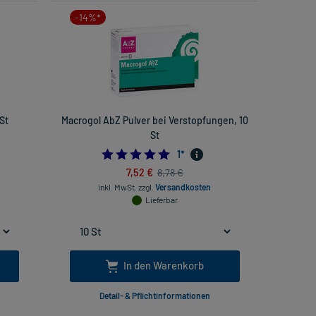
-14%*
St
Macrogol AbZ Pulver bei Verstopfungen, 10
St
5.0
1
*
7,52 €
8,78 €
inkl. MwSt.
zzgl.
Versandkosten
Lieferbar
In den Warenkorb
Detail- & Pflichtinformationen