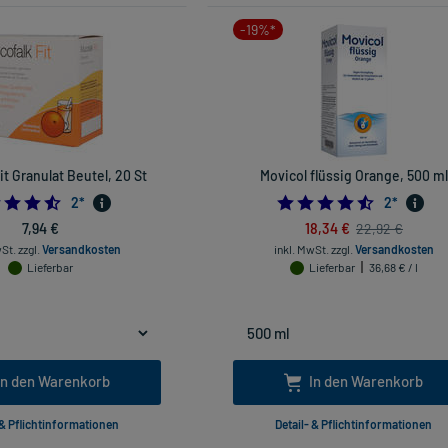
-19%*
it Granulat Beutel, 20 St
Movicol flüssig Orange, 500 ml
4.5
4.5
2
*
2
*
7,94 €
18,34 €
22,92 €
wSt.
zzgl.
Versandkosten
inkl. MwSt.
zzgl.
Versandkosten
Lieferbar
Lieferbar
36,68 € / l
In den Warenkorb
In den Warenkorb
 & Pflichtinformationen
Detail- & Pflichtinformationen