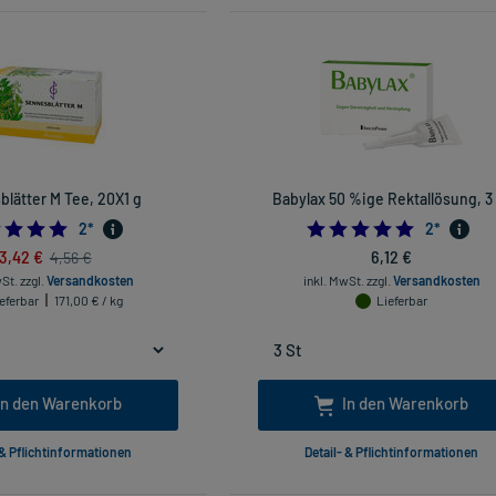
lätter M Tee, 20X1 g
Babylax 50 %ige Rektallösung, 3
5.0
5.0
2
*
2
*
3,42 €
6,12 €
4,56 €
wSt.
zzgl.
Versandkosten
inkl. MwSt.
zzgl.
Versandkosten
eferbar
171,00 € / kg
Lieferbar
In den Warenkorb
In den Warenkorb
 & Pflichtinformationen
Detail- & Pflichtinformationen