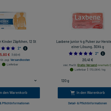
ür Kinder Zäpfchen, 12 St
Laxbene junior 4 g Pulver zur Herst
einer Lösung, 30X4 g
5.0
2
*
5.0
2
*
5,80 €
7,69 €
20,41 €
wSt.
zzgl.
Versandkosten
Lieferbar
inkl. MwSt.
Gratis-Versand
innerhalb D
Lieferbar
170,08 € / kg
In den Warenkorb
In den Warenkorb
 & Pflichtinformationen
Detail- & Pflichtinformationen