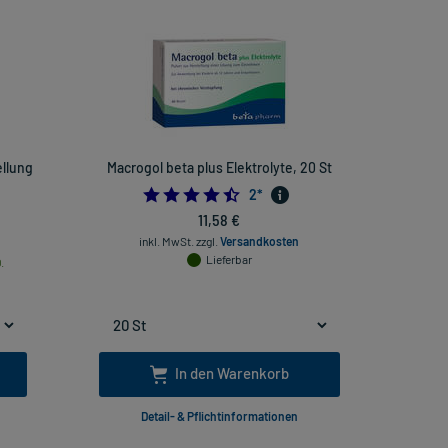
ellung
Macrogol beta plus Elektrolyte, 20 St
4.5
2
*
11,58 €
inkl. MwSt.
zzgl.
Versandkosten
Lieferbar
.
In den Warenkorb
Detail- & Pflichtinformationen