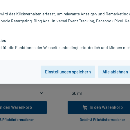
-28%*
 wird das Klickverhalten erfasst, um relevante Anzeigen und Remarketing
Google Retargeting, Bing Ads Universal Event Tracking, Facebook Pixel, Ka
kies
d für die Funktionen der Webseite unbedingt erforderlich und können nich
Abführ-Tabletten, 50 St
DulcoLax NP Tropfen, 30 ml
5.0
5.0
2
*
2
*
13,79 €
14,99 €
19,19 €
21,02 €
Einstellungen speichern
Alle ablehnen
wSt.
zzgl.
Versandkosten
inkl. MwSt.
zzgl.
Versandkosten
Lieferbar
Lieferbar
499,67 € / l
In den Warenkorb
In den Warenkorb
 & Pflichtinformationen
Detail- & Pflichtinformationen