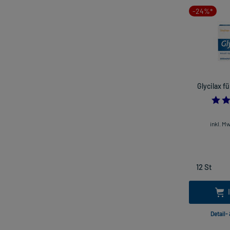
-24%*
Glycilax f
inkl. M
Detail-