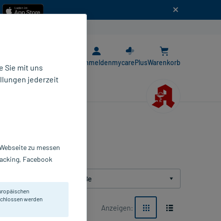
n
E-Rezept App
Anmelden
mycarePlus
Warenkorb
 Sie mit uns
llungen jederzeit
r Webseite zu messen
Tracking, Facebook
Packungsgröße
uropäischen
eschlossen werden
Anzeigen: