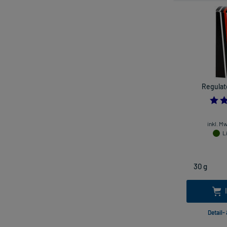
Regulat
inkl. M
L
Detail-