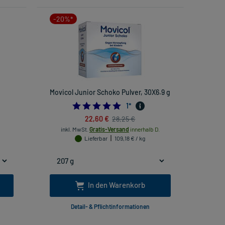
-20%*
Movicol Junior Schoko Pulver, 30X6.9 g
5.0
1
*
22,60 €
28,25 €
inkl. MwSt.
Gratis-Versand
innerhalb D.
Lieferbar
109,18 € / kg
In den Warenkorb
Detail- & Pflichtinformationen