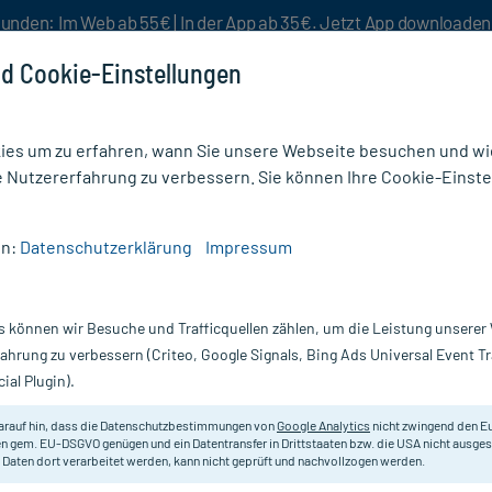
unden: Im Web ab 55€ | In der App ab 35€. Jetzt App downloade
d Cookie-Einstellungen
es um zu erfahren, wann Sie unsere Webseite besuchen und wie
e Nutzererfahrung zu verbessern. Sie können Ihre Cookie-Einste
nlösen
Rezeptur
Aktion %
en:
Datenschutzerklärung
Impressum
18)
s können wir Besuche und Trafficquellen zählen, um die Leistung unsere
rezeptfrei
fahrung zu verbessern (Criteo, Google Signals, Bing Ads Universal Event 
ial Plugin).
Darreichung
arauf hin, dass die Datenschutzbestimmungen von
Google Analytics
nicht zwingend den E
n gem. EU-DSGVO genügen und ein Datentransfer in Drittstaaten bzw. die USA nicht ausg
vanz absteigend
Produkte pro Seite:
24
 Daten dort verarbeitet werden, kann nicht geprüft und nachvollzogen werden.