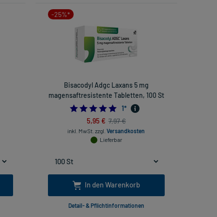
-25%*
Bisacodyl Adgc Laxans 5 mg
magensaftresistente Tabletten, 100 St
5.0
1
*
5,95 €
7,97 €
inkl. MwSt.
zzgl.
Versandkosten
Lieferbar
In den Warenkorb
Detail- & Pflichtinformationen