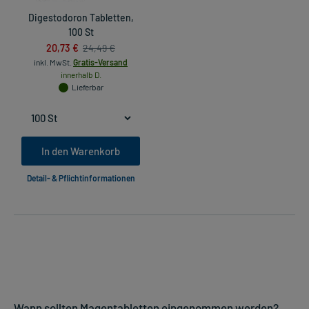
Digestodoron Tabletten,
100 St
20,73 €
24,49 €
inkl. MwSt.
Gratis-Versand
innerhalb D.
Lieferbar
In den Warenkorb
Detail- & Pflichtinformationen
Wann sollten Magentabletten eingenommen werden?