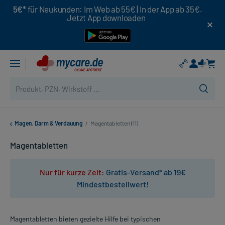
5€*
für Neukunden: Im Web ab 55€ | In der App ab 35€.
Jetzt App downloaden
Magen, Darm & Verdauung
/
Magentabletten (11)
Magentabletten
Nur für kurze Zeit:
Gratis-Versand* ab 19€
Mindestbestellwert!
Magentabletten bieten gezielte Hilfe bei typischen