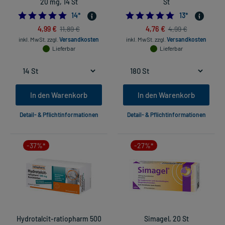
20 mg, 14 St
St
4.857142857142857
5.0
14
*
13
*
4,99 €
4,76 €
11,89 €
4,99 €
inkl. MwSt.
zzgl.
Versandkosten
inkl. MwSt.
zzgl.
Versandkosten
Lieferbar
Lieferbar
In den Warenkorb
In den Warenkorb
Detail- & Pflichtinformationen
Detail- & Pflichtinformationen
-37%*
-27%*
Hydrotalcit-ratiopharm 500
Simagel, 20 St