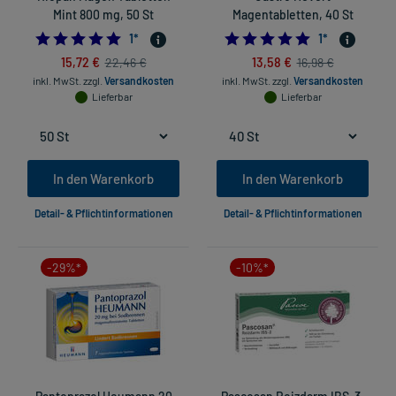
Mint 800 mg, 50 St
Magentabletten, 40 St
5.0
5.0
1
*
1
*
15,72 €
13,58 €
22,46 €
16,98 €
inkl. MwSt.
zzgl.
Versandkosten
inkl. MwSt.
zzgl.
Versandkosten
Lieferbar
Lieferbar
In den Warenkorb
In den Warenkorb
Detail- & Pflichtinformationen
Detail- & Pflichtinformationen
-29%*
-10%*