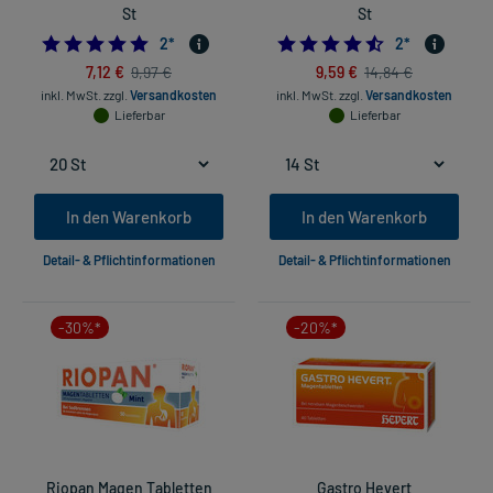
St
St
5.0
4.5
2
*
2
*
7,12 €
9,59 €
9,97 €
14,84 €
inkl. MwSt.
zzgl.
Versandkosten
inkl. MwSt.
zzgl.
Versandkosten
Lieferbar
Lieferbar
In den Warenkorb
In den Warenkorb
Detail- & Pflichtinformationen
Detail- & Pflichtinformationen
-30%*
-20%*
Riopan Magen Tabletten
Gastro Hevert