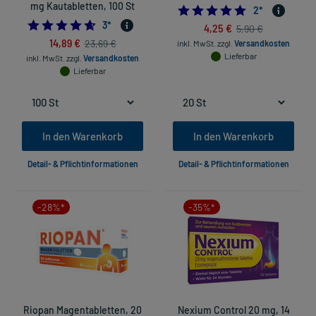
mg Kautabletten, 100 St
5.0
2
*
4.666666666666667
3
*
4,25 €
5,90 €
14,89 €
23,69 €
inkl. MwSt.
zzgl.
Versandkosten
Lieferbar
inkl. MwSt.
zzgl.
Versandkosten
Lieferbar
In den Warenkorb
In den Warenkorb
Detail- & Pflichtinformationen
Detail- & Pflichtinformationen
-28%*
-35%*
Riopan Magentabletten, 20
Nexium Control 20 mg, 14