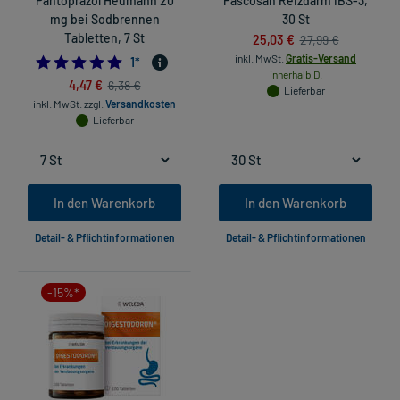
Pantoprazol Heumann 20
Pascosan Reizdarm IBS-3,
mg bei Sodbrennen
30 St
Tabletten, 7 St
25,03 €
27,99 €
inkl. MwSt.
Gratis-Versand
5.0
1
*
innerhalb D.
4,47 €
6,38 €
Lieferbar
inkl. MwSt.
zzgl.
Versandkosten
Lieferbar
In den Warenkorb
In den Warenkorb
Detail- & Pflichtinformationen
Detail- & Pflichtinformationen
-15%*