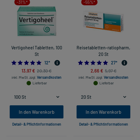
-31%*
-55%*
Vertigoheel Tabletten, 100
Reisetabletten-ratiopharm,
St
20 St
4.75
4.8148148148148
12
*
27
*
13,97 €
2,66 €
20,30 €
5,97 €
inkl. MwSt.
zzgl.
Versandkosten
inkl. MwSt.
zzgl.
Versandkosten
Lieferbar
Lieferbar
In den Warenkorb
In den Warenkorb
Detail- & Pflichtinformationen
Detail- & Pflichtinformationen