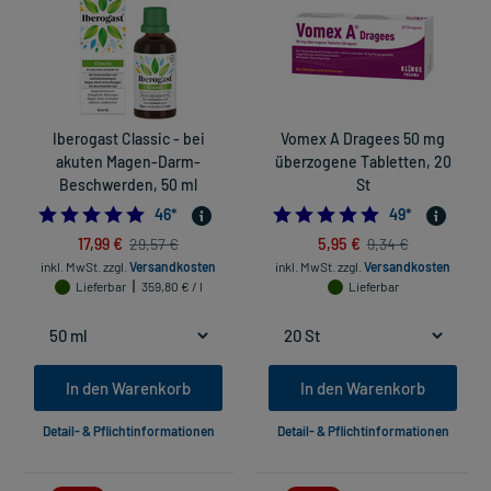
Iberogast Classic - bei
Vomex A Dragees 50 mg
akuten Magen-Darm-
überzogene Tabletten, 20
Beschwerden, 50 ml
St
4.978260869565218
4.836734693877
46
*
49
*
17,99 €
5,95 €
29,57 €
9,34 €
inkl. MwSt.
zzgl.
Versandkosten
inkl. MwSt.
zzgl.
Versandkosten
Lieferbar
359,80 € / l
Lieferbar
In den Warenkorb
In den Warenkorb
Detail- & Pflichtinformationen
Detail- & Pflichtinformationen