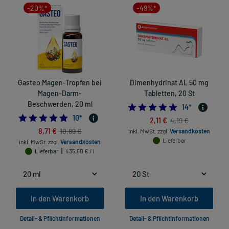
-20%*
-49%*
Gasteo Magen-Tropfen bei
Dimenhydrinat AL 50 mg
Magen-Darm-
Tabletten, 20 St
Beschwerden, 20 ml
4.785714285714
14
*
5.0
10
*
2,11 €
4,19 €
8,71 €
10,89 €
inkl. MwSt.
zzgl.
Versandkosten
Lieferbar
inkl. MwSt.
zzgl.
Versandkosten
Lieferbar
435,50 € / l
In den Warenkorb
In den Warenkorb
Detail- & Pflichtinformationen
Detail- & Pflichtinformationen