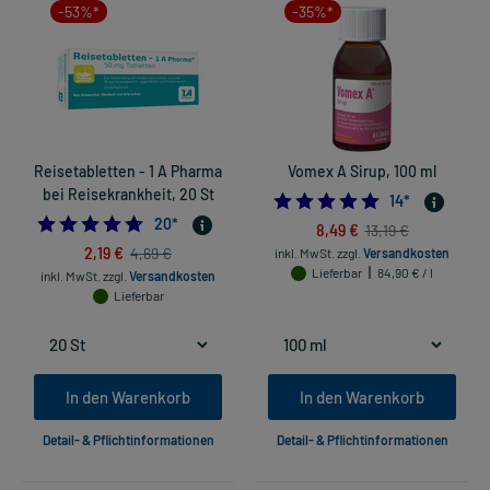
-53%*
-35%*
Reisetabletten - 1 A Pharma
Vomex A Sirup, 100 ml
bei Reisekrankheit, 20 St
4.928571428571
14
*
4.65
20
*
8,49 €
13,19 €
2,19 €
4,69 €
inkl. MwSt.
zzgl.
Versandkosten
Lieferbar
84,90 € / l
inkl. MwSt.
zzgl.
Versandkosten
Lieferbar
In den Warenkorb
In den Warenkorb
Detail- & Pflichtinformationen
Detail- & Pflichtinformationen