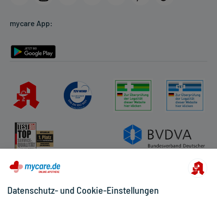
Cookie-Einstellungen
mycare App:
Rückgabe/Widerruf
Barrierefreiheitserklärung
Datenschutz- und Cookie-Einstellungen