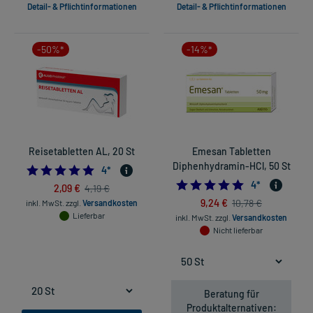
Detail- & Pflichtinformationen
Detail- & Pflichtinformationen
-50%*
-14%*
Reisetabletten AL, 20 St
Emesan Tabletten
Diphenhydramin-HCl, 50 St
5.0
4
*
5.0
4
*
2,09 €
4,19 €
9,24 €
10,78 €
inkl. MwSt.
zzgl.
Versandkosten
Lieferbar
inkl. MwSt.
zzgl.
Versandkosten
Nicht lieferbar
Beratung für
Produktalternativen: