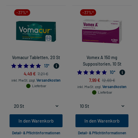
-37%*
-37%*
Vomacur Tabletten, 20 St
Vomex A 150 mg
Suppositorien, 10 St
4.923076923076923
13
*
4.8
10
*
4,49 €
7,21 €
7,99 €
12,69 €
inkl. MwSt.
zzgl.
Versandkosten
Lieferbar
inkl. MwSt.
zzgl.
Versandkosten
Lieferbar
In den Warenkorb
In den Warenkorb
Detail- & Pflichtinformationen
Detail- & Pflichtinformationen