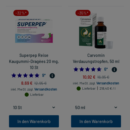
-32%*
-35%*
Superpep Reise
Carvomin
Kaugummi-Dragées 20 mg,
Verdauungstropfen, 50 ml
10 St
4.666666666666
6
*
4.777777777777778
9
*
10,92 €
16,95 €
8,69 €
12,95 €
inkl. MwSt.
zzgl.
Versandkosten
Lieferbar
218,40 € / l
inkl. MwSt.
zzgl.
Versandkosten
Lieferbar
In den Warenkorb
In den Warenkorb