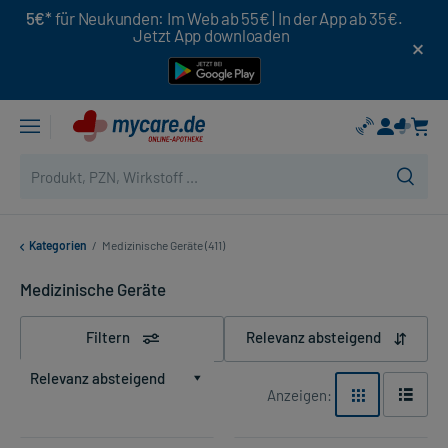
5€*
für Neukunden: Im Web ab 55€ | In der App ab 35€.
Jetzt App downloaden
Kategorien
/
Medizinische Geräte (411)
Medizinische Geräte
Filtern
Relevanz absteigend
Relevanz absteigend
Anzeigen: