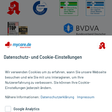
Datenschutz- und Cookie-Einstellungen
Wir verwenden Cookies um zu erfahren, wann Sie unsere Webseite
besuchen und wie Sie mit uns interagieren, um Ihre
Nutzererfahrung zu verbessern. Sie können Ihre Cookie-
Alle Preise gelten inkl. MwSt., ggf. zzgl. Versandkosten
Einstellungen jederzeit ändern.
Informationen auf dieser Website werden ausschließlich für
informative Zwecke zur Verfügung gestellt. Sie ersetzen keinesfalls
Nähere Informationen:
Datenschutzerklärung
Impressum
die Untersuchung und Behandlung durch einen Arzt. Bitte
beachten Sie, dass hierdurch weder Diagnosen gestellt noch
Google Analytics
Therapien eingeleitet werden können. | Diese Webseite benutzt