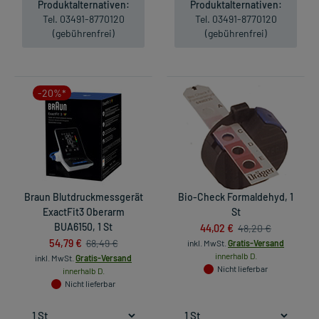
Produktalternativen:
Produktalternativen:
Tel. 03491-8770120
Tel. 03491-8770120
(gebührenfrei)
(gebührenfrei)
-20%*
Braun Blutdruckmessgerät
Bio-Check Formaldehyd, 1
ExactFit3 Oberarm
St
BUA6150, 1 St
44,02 €
48,20 €
54,79 €
68,49 €
inkl. MwSt.
Gratis-Versand
innerhalb D.
inkl. MwSt.
Gratis-Versand
Nicht lieferbar
innerhalb D.
Nicht lieferbar