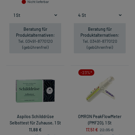
Nicht lieferbar
Beratung für
Beratung für
Produktalternativen:
Produktalternativen:
Tel. 03491-8770120
Tel. 03491-8770120
(gebührenfrei)
(gebührenfrei)
-23%*
Aspilos Schilddrüse
OMRON PeakFlowMeter
Selbsttest für Zuhause, 1 St
(PMF20), 1 St
11,88 €
17,51 €
22,95 €