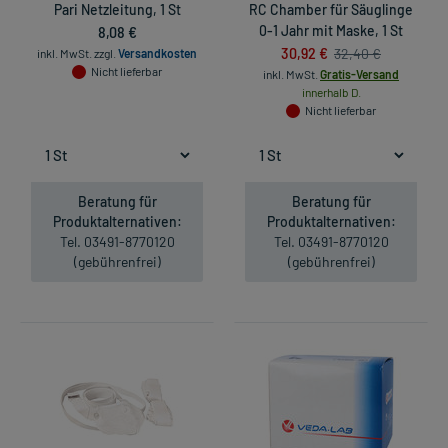
Pari Netzleitung, 1 St
RC Chamber für Säuglinge
8,08 €
0-1 Jahr mit Maske, 1 St
30,92 €
32,40 €
inkl. MwSt.
zzgl.
Versandkosten
Nicht lieferbar
inkl. MwSt.
Gratis-Versand
innerhalb D.
Nicht lieferbar
Beratung für
Beratung für
Produktalternativen:
Produktalternativen:
Tel. 03491-8770120
Tel. 03491-8770120
(gebührenfrei)
(gebührenfrei)