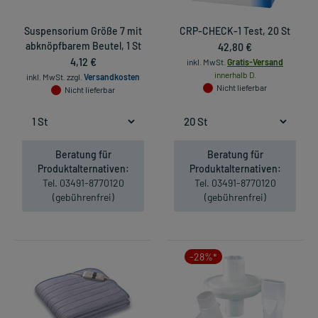
Suspensorium Größe 7 mit
CRP-CHECK-1 Test, 20 St
abknöpfbarem Beutel, 1 St
42,80 €
4,12 €
inkl. MwSt.
Gratis-Versand
innerhalb D.
inkl. MwSt.
zzgl.
Versandkosten
Nicht lieferbar
Nicht lieferbar
Beratung für
Beratung für
Produktalternativen:
Produktalternativen:
Tel. 03491-8770120
Tel. 03491-8770120
(gebührenfrei)
(gebührenfrei)
-28%*