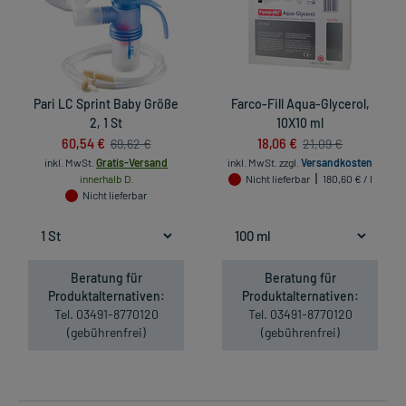
Pari LC Sprint Baby Größe
Farco-Fill Aqua-Glycerol,
2, 1 St
10X10 ml
60,54 €
18,06 €
69,62 €
21,09 €
inkl. MwSt.
Gratis-Versand
inkl. MwSt.
zzgl.
Versandkosten
innerhalb D.
Nicht lieferbar
180,60 € / l
Nicht lieferbar
Beratung für
Beratung für
Produktalternativen:
Produktalternativen:
Tel. 03491-8770120
Tel. 03491-8770120
(gebührenfrei)
(gebührenfrei)