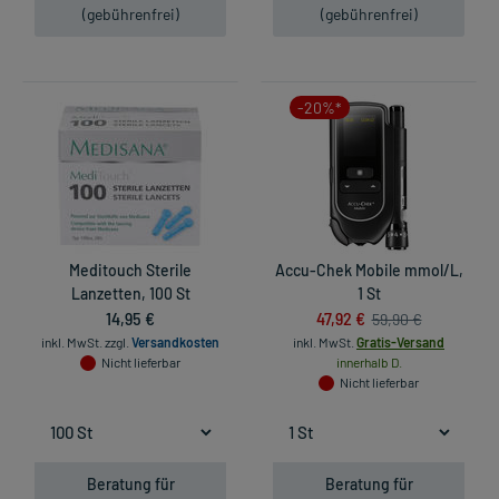
(gebührenfrei)
(gebührenfrei)
-20%*
Meditouch Sterile
Accu-Chek Mobile mmol/L,
Lanzetten, 100 St
1 St
14,95 €
47,92 €
59,90 €
inkl. MwSt.
zzgl.
Versandkosten
inkl. MwSt.
Gratis-Versand
Nicht lieferbar
innerhalb D.
Nicht lieferbar
Beratung für
Beratung für