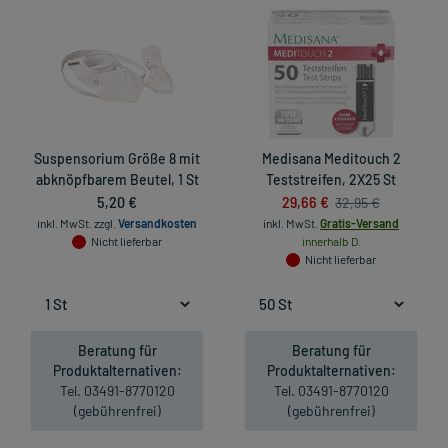
Suspensorium Größe 8 mit
Medisana Meditouch 2
abknöpfbarem Beutel, 1 St
Teststreifen, 2X25 St
5,20 €
29,66 €
32,95 €
inkl. MwSt.
zzgl.
Versandkosten
inkl. MwSt.
Gratis-Versand
Nicht lieferbar
innerhalb D.
Nicht lieferbar
Beratung für
Beratung für
Produktalternativen:
Produktalternativen:
Tel. 03491-8770120
Tel. 03491-8770120
(gebührenfrei)
(gebührenfrei)