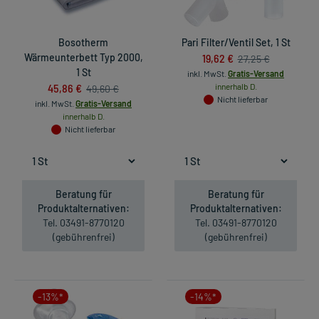
Bosotherm
Pari Filter/Ventil Set, 1 St
Wärmeunterbett Typ 2000,
19,62 €
27,25 €
1 St
inkl. MwSt.
Gratis-Versand
45,86 €
innerhalb D.
49,60 €
Nicht lieferbar
inkl. MwSt.
Gratis-Versand
innerhalb D.
Nicht lieferbar
Beratung für
Beratung für
Produktalternativen:
Produktalternativen:
Tel. 03491-8770120
Tel. 03491-8770120
(gebührenfrei)
(gebührenfrei)
-13%*
-14%*