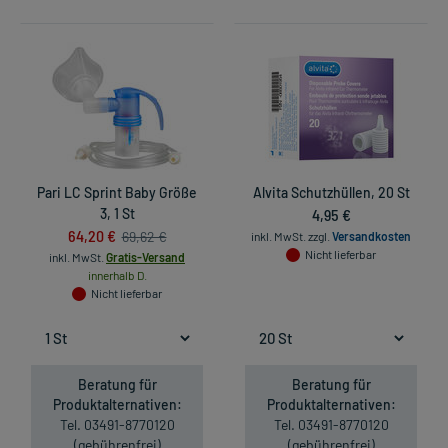
Pari LC Sprint Baby Größe
Alvita Schutzhüllen, 20 St
3, 1 St
4,95 €
64,20 €
69,62 €
inkl. MwSt.
zzgl.
Versandkosten
Nicht lieferbar
inkl. MwSt.
Gratis-Versand
innerhalb D.
Nicht lieferbar
Beratung für
Beratung für
Produktalternativen:
Produktalternativen:
Tel. 03491-8770120
Tel. 03491-8770120
(gebührenfrei)
(gebührenfrei)