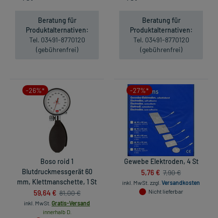
Beratung für
Beratung für
Produktalternativen:
Produktalternativen:
Tel. 03491-8770120
Tel. 03491-8770120
(gebührenfrei)
(gebührenfrei)
-26%*
-27%*
Boso roid 1
Gewebe Elektroden, 4 St
Blutdruckmessgerät 60
5,76 €
7,90 €
mm, Klettmanschette, 1 St
inkl. MwSt.
zzgl.
Versandkosten
59,64 €
Nicht lieferbar
81,00 €
inkl. MwSt.
Gratis-Versand
innerhalb D.