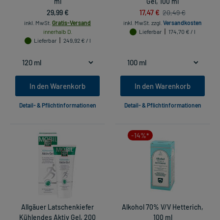
ml
Gel, 100 ml
29,99 €
17,47 €
20,49 €
inkl. MwSt.
Gratis-Versand
inkl. MwSt.
zzgl.
Versandkosten
innerhalb D.
Lieferbar
174,70 € / l
Lieferbar
249,92 € / l
In den Warenkorb
In den Warenkorb
Detail- & Pflichtinformationen
Detail- & Pflichtinformationen
-14%*
Allgäuer Latschenkiefer
Alkohol 70% V/V Hetterich,
Kühlendes Aktiv Gel, 200
100 ml