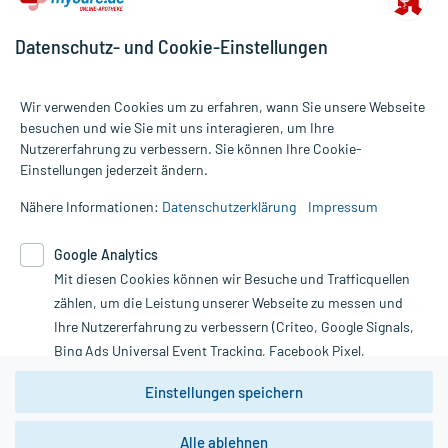
Datenschutz- und Cookie-Einstellungen
Wir verwenden Cookies um zu erfahren, wann Sie unsere Webseite
besuchen und wie Sie mit uns interagieren, um Ihre
Nutzererfahrung zu verbessern. Sie können Ihre Cookie-
Alle Preise gelten inkl. MwSt., ggf. zzgl. Versandkosten
Einstellungen jederzeit ändern.
Informationen auf dieser Website werden ausschließlich für
informative Zwecke zur Verfügung gestellt. Sie ersetzen keinesfalls
Nähere Informationen:
Datenschutzerklärung
Impressum
die Untersuchung und Behandlung durch einen Arzt. Bitte
beachten Sie, dass hierdurch weder Diagnosen gestellt noch
Google Analytics
Therapien eingeleitet werden können. | Diese Webseite benutzt
Mit diesen Cookies können wir Besuche und Trafficquellen
Google Analytics. Lesen Sie bitte dazu die wichtigen Hinweise in
unserer Datenschutzerklärung. Für den Widerruf einer Bestellung
zählen, um die Leistung unserer Webseite zu messen und
nutzen Sie das Formular:
Ihre Nutzererfahrung zu verbessern (Criteo, Google Signals,
Bing Ads Universal Event Tracking, Facebook Pixel,
Vertrag widerrufen
Youtube-Social Plugin).
Einstellungen speichern
Wir weisen darauf hin, dass die
Datenschutzbestimmungen von
Google Analytics
nicht
Alle ablehnen
*Hinweise zu unseren Aktionen und Bewertungen
zwingend den Europäischen Anforderungen gem. EU-