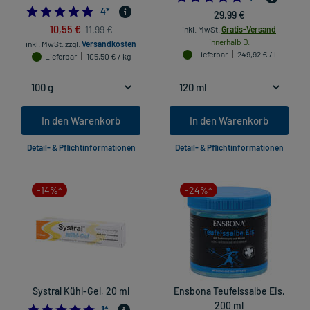
5.0
4
*
29,99 €
10,55 €
11,99 €
inkl. MwSt.
Gratis-Versand
innerhalb D.
inkl. MwSt.
zzgl.
Versandkosten
Lieferbar
249,92 € / l
Lieferbar
105,50 € / kg
In den Warenkorb
In den Warenkorb
Detail- & Pflichtinformationen
Detail- & Pflichtinformationen
-14%*
-24%*
Systral Kühl-Gel, 20 ml
Ensbona Teufelssalbe Eis,
200 ml
5.0
1
*