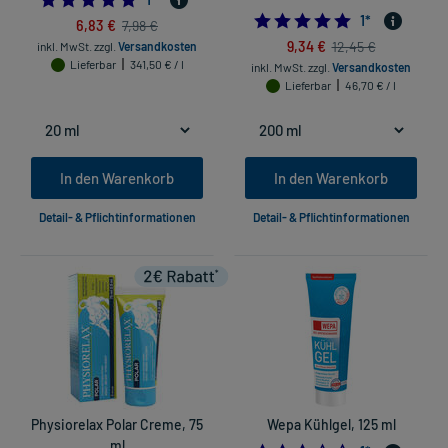
5.0
1
*
6,83 €
7,98 €
9,34 €
12,45 €
inkl. MwSt.
zzgl.
Versandkosten
Lieferbar
341,50 € / l
inkl. MwSt.
zzgl.
Versandkosten
Lieferbar
46,70 € / l
In den Warenkorb
In den Warenkorb
Detail- & Pflichtinformationen
Detail- & Pflichtinformationen
Physiorelax Polar Creme, 75
Wepa Kühlgel, 125 ml
ml