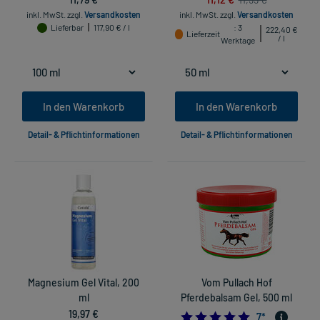
inkl. MwSt.
zzgl.
Versandkosten
inkl. MwSt.
zzgl.
Versandkosten
Lieferbar
117,90 € / l
: 3
222,40 €
Lieferzeit
/ l
Werktage
In den Warenkorb
In den Warenkorb
Detail- & Pflichtinformationen
Detail- & Pflichtinformationen
Magnesium Gel Vital, 200
Vom Pullach Hof
ml
Pferdebalsam Gel, 500 ml
19,97 €
5.0
7
*