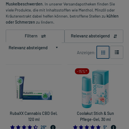
Muskelbeschwerden
. In unserer Versandapotheken finden Sie
viele Produkte, die mit Inhaltsstoffen wie Menthol, Minzöl oder
Kräuterextrakt dabei helfen können, betroffene Stellen zu
kühlen
oder Schmerzen
zu lindern.
Filtern
Relevanz absteigend
Relevanz absteigend
Anzeigen:
-15%*
RubaXX Cannabis CBD Gel,
Coolakut Stich & Sun
120 ml
Pflege-Gel, 30 ml
4.461538461538462
4.8
26
*
5
*