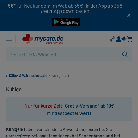
5€*
für Neukunden: Im Web ab 55€ | In der App ab 35€.
Jetzt App downloaden
Kälte- & Wärmetherapie
/
Kühlgel (21)
Kühlgel
Nur für kurze Zeit:
Gratis-Versand* ab 19€
Mindestbestellwert!
Kühlgele
haben verschiedene Anwendungsbereiche. Sie
unterstützen bei
Insektenstichen, bei Sonnenbrand und bei