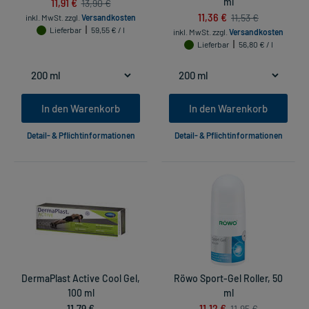
11,91 €
ml
13,90 €
11,36 €
11,53 €
inkl. MwSt.
zzgl.
Versandkosten
Lieferbar
59,55 € / l
inkl. MwSt.
zzgl.
Versandkosten
Lieferbar
56,80 € / l
In den Warenkorb
In den Warenkorb
Detail- & Pflichtinformationen
Detail- & Pflichtinformationen
DermaPlast Active Cool Gel,
Röwo Sport-Gel Roller, 50
100 ml
ml
11,79 €
11,12 €
11,95 €