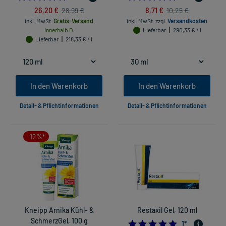
26,20 €
8,71 €
28,99 €
10,25 €
inkl. MwSt.
Gratis-Versand
inkl. MwSt.
zzgl.
Versandkosten
innerhalb D.
Lieferbar
290,33 € / l
Lieferbar
218,33 € / l
In den Warenkorb
In den Warenkorb
Detail- & Pflichtinformationen
Detail- & Pflichtinformationen
-12%*
Kneipp Arnika Kühl- &
Restaxil Gel, 120 ml
SchmerzGel, 100 g
5.0
1
*