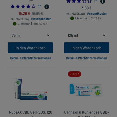
3.0
1
*
4.0
1
*
3,89 €
15,26 €
16,95 €
inkl. MwSt.
zzgl.
Versandkosten
Lieferbar
31,12 € / l
inkl. MwSt.
zzgl.
Versandkosten
Lieferbar
203,47 € / l
In den Warenkorb
In den Warenkorb
Detail- & Pflichtinformationen
Detail- & Pflichtinformationen
-14%*
RubaXX CBD Gel PLUS, 120
Cannaxil K Kühlendes CBD-