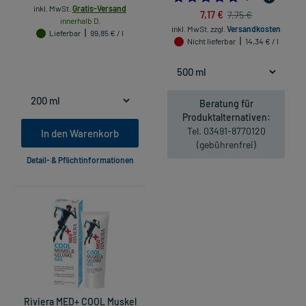
inkl. MwSt.
Gratis-Versand
7,17 €
7,75 €
innerhalb D.
inkl. MwSt.
zzgl.
Versandkosten
Lieferbar
99,85 € / l
Nicht lieferbar
14,34 € / l
Beratung für
Produktalternativen:
Tel. 03491-8770120
In den Warenkorb
(gebührenfrei)
Detail- & Pflichtinformationen
Riviera MED+ COOL Muskel