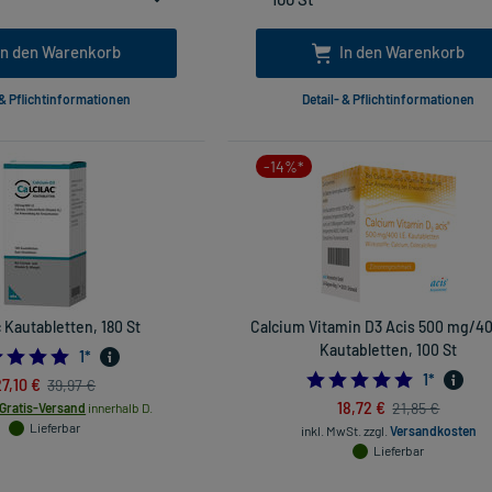
In den Warenkorb
In den Warenkorb
 & Pflichtinformationen
Detail- & Pflichtinformationen
-14%*
c Kautabletten, 180 St
Calcium Vitamin D3 Acis 500 mg/400
Kautabletten, 100 St
5.0
1
*
5.0
1
*
27,10 €
39,97 €
18,72 €
21,85 €
Gratis-Versand
innerhalb D.
Lieferbar
inkl. MwSt.
zzgl.
Versandkosten
Lieferbar