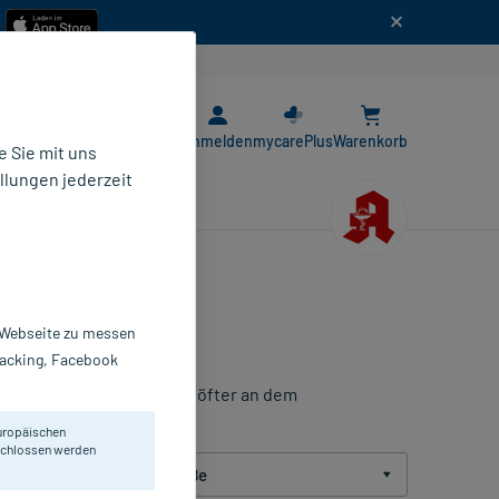
n
E-Rezept App
Anmelden
mycarePlus
Warenkorb
 Sie mit uns
llungen jederzeit
r Webseite zu messen
Tracking, Facebook
e ältere Menschen leiden öfter an dem
rstützend wirken.
uropäischen
eschlossen werden
Packungsgröße