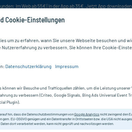
unden: Im Web ab 55€ | In der App ab 35€. Jetzt App downloade
d Cookie-Einstellungen
es um zu erfahren, wann Sie unsere Webseite besuchen und wie
e Nutzererfahrung zu verbessern. Sie können Ihre Cookie-Einste
nlösen
Rezeptur
Aktion %
en:
Datenschutzerklärung
Impressum
 (91)
s können wir Besuche und Trafficquellen zählen, um die Leistung unsere
 Medikamente
fahrung zu verbessern (Criteo, Google Signals, Bing Ads Universal Event 
ial Plugin).
oporose
, werden die Knochen porös und brechen leichter. Gerad
und
. Wir haben wir viele Produkte, die bei der Osteoporose Unte
arauf hin, dass die Datenschutzbestimmungen von
Google Analytics
nicht zwingend den E
n gem. EU-DSGVO genügen und ein Datentransfer in Drittstaaten bzw. die USA nicht ausg
 Daten dort verarbeitet werden, kann nicht geprüft und nachvollzogen werden.
Darreichung