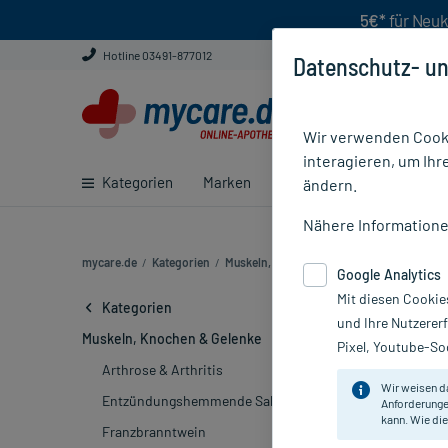
5€*
für Neuk
Hotline 03491-877012
Datenschutz- un
Wir verwenden Cooki
interagieren, um Ihr
Kategorien
Marken
Ratgeber
E-Rezept ei
ändern.
Nähere Information
mycare.de
/
Kategorien
/
Muskeln, Knochen & Gelenke
/
Osteoporose
Google Analytics
Mit diesen Cookie
Osteoporose
Kategorien
und Ihre Nutzerer
Muskeln, Knochen & Gelenke
Pixel, Youtube-Soc
Bei einer
Oste
Arthrose & Arthritis
Knochenschw
Wir weisen d
Entzündungshemmende Salbe
Anforderunge
kann. Wie die
Marke
Franzbranntwein