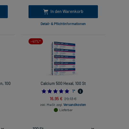
In den Warenkorb
Detail- & Pflichtinformationen
-41%*
en, 100
Calcium 500 Hexal, 100 St
5.0
1
*
16,95 €
29,13 €
inkl. MwSt.
zzgl.
Versandkosten
Lieferbar