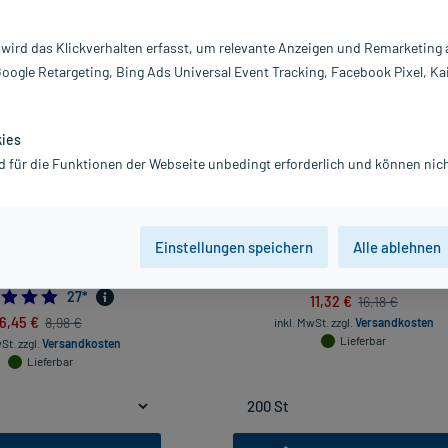
vanz absteigend
Produkte pro Seite:
24
 wird das Klickverhalten erfasst, um relevante Anzeigen und Remarketing
Google Retargeting, Bing Ads Universal Event Tracking, Facebook Pixel, Ka
-30%*
kies
d für die Funktionen der Webseite unbedingt erforderlich und können nich
Einstellungen speichern
Alle ablehnen
I.E. Vitamin D3 Tabletten, 100
Dekristol 1000 I.E., 200 St
St
4.8666666
15
*
4.962962962962963
27
*
11,32 €
16,18 €
6,45 €
8,98 €
inkl. MwSt.
zzgl.
Versandkosten
Lieferbar
wSt.
zzgl.
Versandkosten
Lieferbar