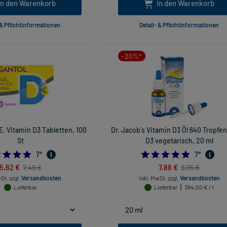
In den Warenkorb
In den Warenkorb
 & Pflichtinformationen
Detail- & Pflichtinformationen
-20%*
.E. Vitamin D3 Tabletten, 100
Dr. Jacob's Vitamin D3 Öl 640 Tropfen
St
D3 vegetarisch, 20 ml
5.0
5.0
7
*
7
*
5,62 €
7,88 €
7,49 €
9,95 €
wSt.
zzgl.
Versandkosten
inkl. MwSt.
zzgl.
Versandkosten
Lieferbar
Lieferbar
394,00 € / l