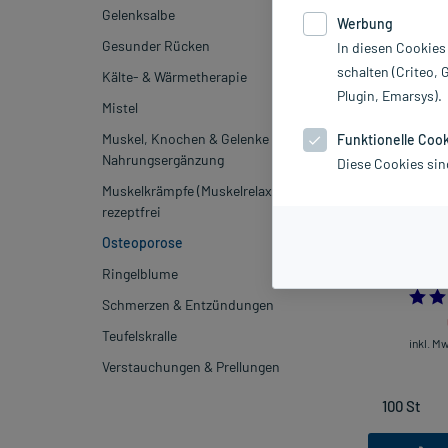
Gelenksalbe
Werbung
Sortieren
Rele
Gesunder Rücken
In diesen Cookies
schalten (Criteo, 
Kälte- & Wärmetherapie
Plugin, Emarsys).
-28%*
Mistel
Muskel, Knochen & Gelenke
Funktionelle Coo
Nahrungsergänzung
Diese Cookies sin
Muskelkrämpfe (Muskelrelaxans)
rezeptfrei
Osteoporose
Vigantol 1.000 
Ringelblume
Schmerzen & Entzündungen
Teufelskralle
inkl. M
Verstauchungen & Prellungen