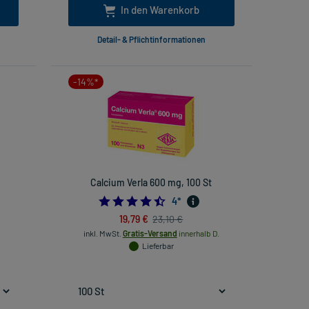
In den Warenkorb
Detail- & Pflichtinformationen
-14%*
Calcium Verla 600 mg, 100 St
4.5
4
*
19,79 €
23,10 €
inkl. MwSt.
Gratis-Versand
innerhalb D.
Lieferbar