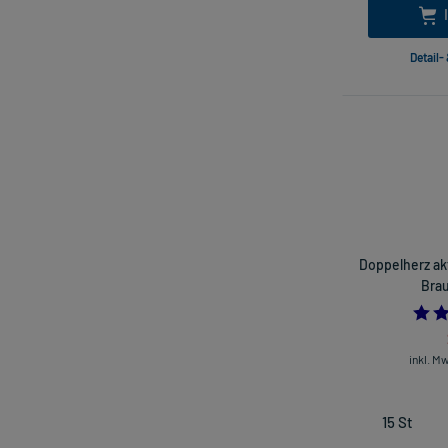
Detail-
Doppelherz a
Brau
inkl. M