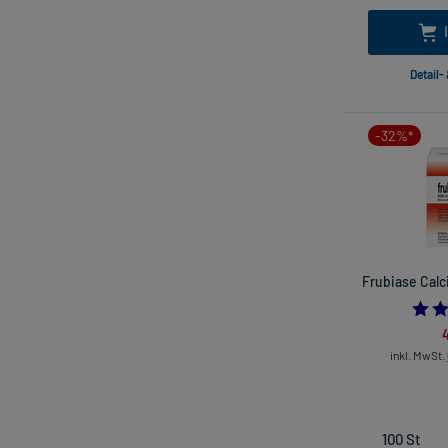
Detail-
-32%*
Frubiase Calc
4
inkl. MwSt.