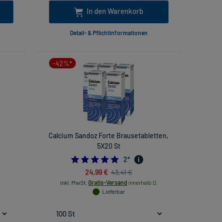
In den Warenkorb
Detail- & Pflichtinformationen
-42%*
Calcium Sandoz Forte Brausetabletten,
5X20 St
66666667
5.0
2
*
24,99 €
43,41 €
inkl. MwSt.
Gratis-Versand
innerhalb D.
Lieferbar