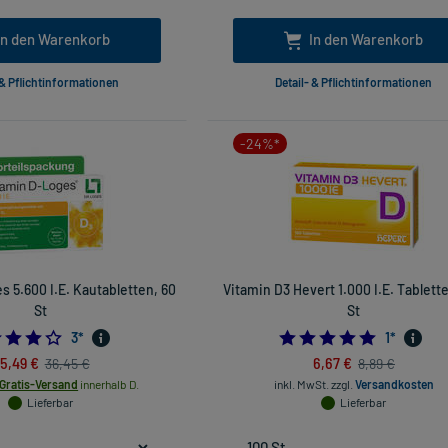
In den Warenkorb
In den Warenkorb
 & Pflichtinformationen
Detail- & Pflichtinformationen
-24%*
 5.600 I.E. Kautabletten, 60
Vitamin D3 Hevert 1.000 I.E. Tablett
St
St
4.0
5.0
3
*
1
*
5,49 €
6,67 €
36,45 €
8,89 €
Gratis-Versand
innerhalb D.
inkl. MwSt.
zzgl.
Versandkosten
Lieferbar
Lieferbar