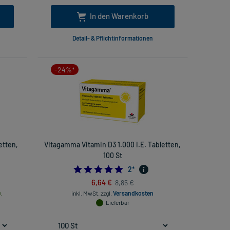
In den Warenkorb
Detail- & Pflichtinformationen
-24%*
etten,
Vitagamma Vitamin D3 1.000 I.E. Tabletten,
100 St
5.0
2
*
6,64 €
8,85 €
.
inkl. MwSt.
zzgl.
Versandkosten
Lieferbar