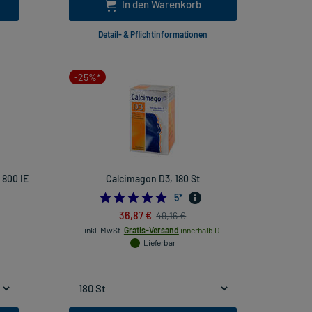
In den Warenkorb
Detail- & Pflichtinformationen
-25%*
 800 IE
Calcimagon D3, 180 St
4.8
5
*
36,87 €
49,16 €
inkl. MwSt.
Gratis-Versand
innerhalb D.
Lieferbar