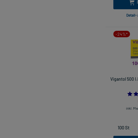
Detail-
-24%*
Vigantol 500 I
inkl. M