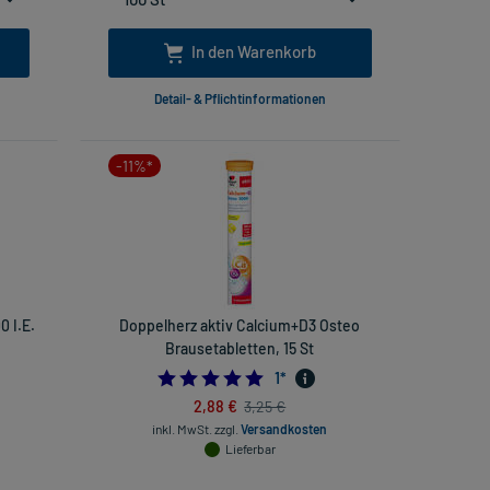
In den Warenkorb
Detail- & Pflichtinformationen
-11%*
 I.E.
Doppelherz aktiv Calcium+D3 Osteo
Brausetabletten, 15 St
5.0
1
*
2,88 €
3,25 €
inkl. MwSt.
zzgl.
Versandkosten
Lieferbar