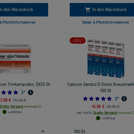
In den Warenkorb
In den Warenkorb
 & Pflichtinformationen
Detail- & Pflichtinformationen
-25%*
ium Trinkampullen, 5X20 St
Calcium Sandoz D Osteo Brausetabl
100 St
5.0
2
*
5.0
2
*
7,99 €
70,69 €
41,96 €
55,95 €
Gratis-Versand
innerhalb D.
Lieferbar
inkl. MwSt.
Gratis-Versand
innerhalb D
Lieferbar