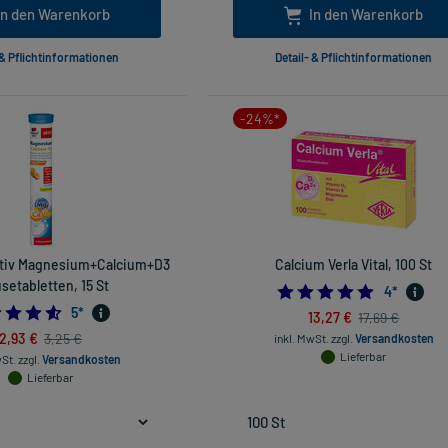
In den Warenkorb
In den Warenkorb
 & Pflichtinformationen
Detail- & Pflichtinformationen
-24%*
ktiv Magnesium+Calcium+D3
Calcium Verla Vital, 100 St
setabletten, 15 St
5.0
4
*
4.6
5
*
13,27 €
17,69 €
2,93 €
3,25 €
inkl. MwSt.
zzgl.
Versandkosten
Lieferbar
wSt.
zzgl.
Versandkosten
Lieferbar