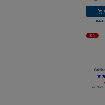
Detail-
-32%*
Calcila
inkl. MwSt.