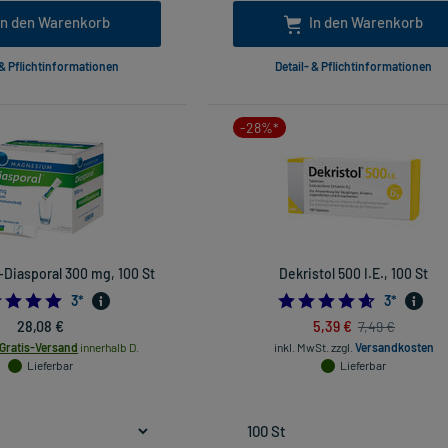
In den Warenkorb
In den Warenkorb
 & Pflichtinformationen
Detail- & Pflichtinformationen
-28%*
Diasporal 300 mg, 100 St
Dekristol 500 I.E., 100 St
5.0
4.6666666
3
*
3
*
28,08 €
5,39 €
7,49 €
Gratis-Versand
innerhalb D.
inkl. MwSt.
zzgl.
Versandkosten
Lieferbar
Lieferbar