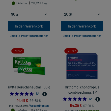
Lieferbar
719,67 € / kg
In den Warenkorb
In den Warenkorb
Detail- & Pflichtinformationen
Detail- & Pflichtinformationen
-36%*
-20%*
Kytta Geruchsneutral, 100 g
Orthomol chondroplus
Kombipackung, 1 P
4.666666666666667
6
*
4.833333333333
6
*
14,49 €
22,88 €
54,39 €
67,99 €
inkl. MwSt.
zzgl.
Versandkosten
Lieferbar
144,90 € / kg
inkl. MwSt.
Gratis-Versand