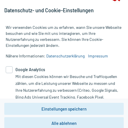
Datenschutz- und Cookie-Einstellungen
Wir verwenden Cookies um zu erfahren, wann Sie unsere Webseite
besuchen und wie Sie mit uns interagieren, um Ihre
Nutzererfahrung zu verbessern. Sie können Ihre Cookie-
Alle Preise gelten inkl. MwSt., ggf. zzgl. Versandkosten
Einstellungen jederzeit ändern.
Informationen auf dieser Website werden ausschließlich für
informative Zwecke zur Verfügung gestellt. Sie ersetzen keinesfalls
Nähere Informationen:
Datenschutzerklärung
Impressum
die Untersuchung und Behandlung durch einen Arzt. Bitte
beachten Sie, dass hierdurch weder Diagnosen gestellt noch
Google Analytics
Therapien eingeleitet werden können. | Diese Webseite benutzt
Google Analytics. Lesen Sie bitte dazu die wichtigen Hinweise in
Mit diesen Cookies können wir Besuche und Trafficquellen
unserer Datenschutzerklärung. Für den Widerruf einer Bestellung
zählen, um die Leistung unserer Webseite zu messen und
nutzen Sie das Formular:
Ihre Nutzererfahrung zu verbessern (Criteo, Google Signals,
Bing Ads Universal Event Tracking, Facebook Pixel,
Vertrag widerrufen
Youtube-Social Plugin).
Einstellungen speichern
Wir weisen darauf hin, dass die
Datenschutzbestimmungen von
Google Analytics
nicht
*Hinweise zu unseren Aktionen und Bewertungen
Alle ablehnen
zwingend den Europäischen Anforderungen gem. EU-