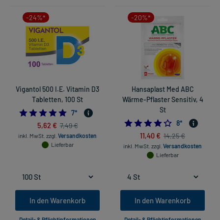
-24%*
-20%*
Vigantol 500 I.E. Vitamin D3
Hansaplast Med ABC
Tabletten, 100 St
Wärme-Pflaster Sensitiv, 4
St
5.0
7
*
4.25
8
*
5,62 €
7,49 €
11,40 €
14,25 €
inkl. MwSt.
zzgl.
Versandkosten
Lieferbar
inkl. MwSt.
zzgl.
Versandkosten
Lieferbar
In den Warenkorb
In den Warenkorb
Detail- & Pflichtinformationen
Detail- & Pflichtinformationen