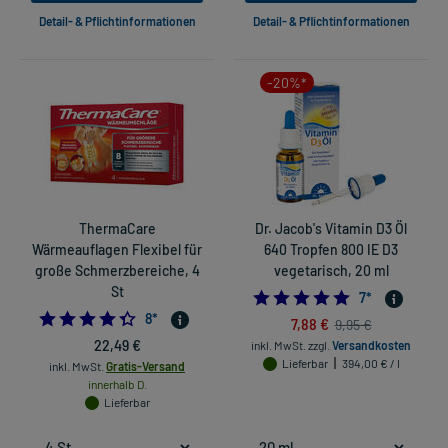
Detail- & Pflichtinformationen
Detail- & Pflichtinformationen
-20%*
ThermaCare
Dr. Jacob's Vitamin D3 Öl
Wärmeauflagen Flexibel für
640 Tropfen 800 IE D3
große Schmerzbereiche, 4
vegetarisch, 20 ml
St
5.0
7
*
4.375
8
*
7,88 €
9,95 €
22,49 €
inkl. MwSt.
zzgl.
Versandkosten
Lieferbar
394,00 € / l
inkl. MwSt.
Gratis-Versand
innerhalb D.
Lieferbar