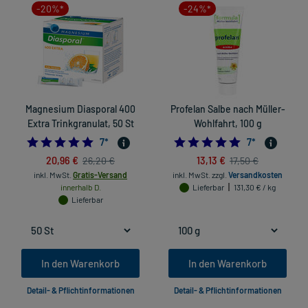
-20%*
-24%*
Magnesium Diasporal 400
Profelan Salbe nach Müller-
Extra Trinkgranulat, 50 St
Wohlfahrt, 100 g
4.857142857142857
5.0
7
*
7
*
20,96 €
13,13 €
26,20 €
17,50 €
inkl. MwSt.
Gratis-Versand
inkl. MwSt.
zzgl.
Versandkosten
innerhalb D.
Lieferbar
131,30 € / kg
Lieferbar
In den Warenkorb
In den Warenkorb
Detail- & Pflichtinformationen
Detail- & Pflichtinformationen