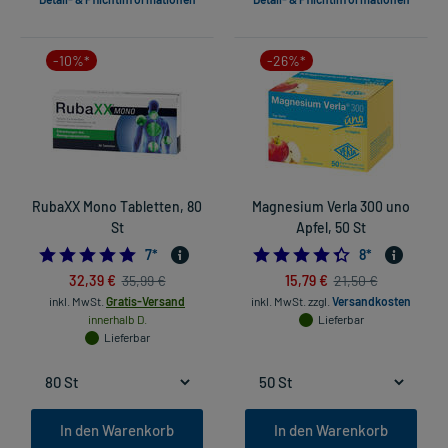
-10%*
-26%*
RubaXX Mono Tabletten, 80
Magnesium Verla 300 uno
St
Apfel, 50 St
5.0
4.375
7
*
8
*
32,39 €
15,79 €
35,99 €
21,50 €
inkl. MwSt.
Gratis-Versand
inkl. MwSt.
zzgl.
Versandkosten
innerhalb D.
Lieferbar
Lieferbar
In den Warenkorb
In den Warenkorb