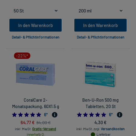
In den Warenkorb
In den Warenkorb
Detail- & Pflichtinformationen
Detail- & Pflichtinformationen
-22%*
CoralCare 2-
Ben-U-Ron 500 mg
Monatspackung, 60X1.5 g
Tabletten, 20 St
5.0
5.0
6
*
6
*
64,77 €
4,30 €
84,00 €
inkl. MwSt.
Gratis-Versand
inkl. MwSt.
zzgl.
Versandkosten
innerhalb D.
Lieferbar