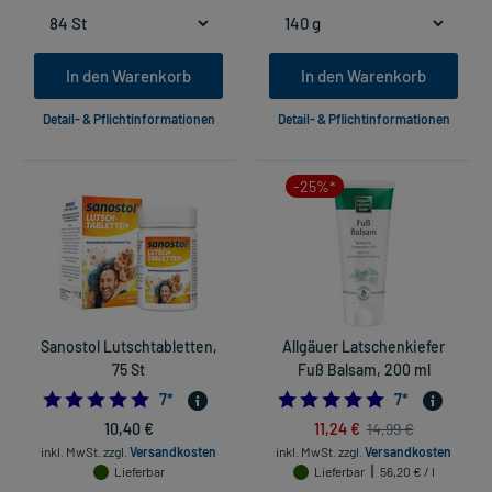
In den Warenkorb
In den Warenkorb
Detail- & Pflichtinformationen
Detail- & Pflichtinformationen
-25%*
Sanostol Lutschtabletten,
Allgäuer Latschenkiefer
75 St
Fuß Balsam, 200 ml
5.0
4.857142857142
7
*
7
*
10,40 €
11,24 €
14,99 €
inkl. MwSt.
zzgl.
Versandkosten
inkl. MwSt.
zzgl.
Versandkosten
Lieferbar
Lieferbar
56,20 € / l