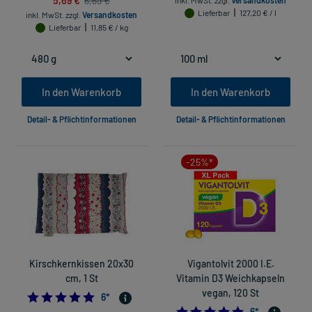
6,69 €
inkl. MwSt.
zzgl.
Versandkosten
Lieferbar
127,20 € / l
inkl. MwSt.
zzgl.
Versandkosten
Lieferbar
11,85 € / kg
In den Warenkorb
In den Warenkorb
Detail- & Pflichtinformationen
Detail- & Pflichtinformationen
-25%*
Kirschkernkissen 20x30
Vigantolvit 2000 I.E.
cm, 1 St
Vitamin D3 Weichkapseln
vegan, 120 St
5.0
6
*
4.833333333333
6
*