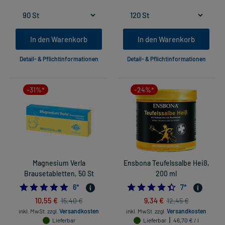
In den Warenkorb
In den Warenkorb
Detail- & Pflichtinformationen
Detail- & Pflichtinformationen
-31%*
-24%*
Magnesium Verla
Ensbona Teufelssalbe Heiß,
Brausetabletten, 50 St
200 ml
4.833333333333333
4.42857142857
6
*
7
*
10,55 €
9,34 €
15,40 €
12,45 €
inkl. MwSt.
zzgl.
Versandkosten
inkl. MwSt.
zzgl.
Versandkosten
Lieferbar
Lieferbar
46,70 € / l