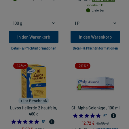
innerhalb D.
Lieferbar
In den Warenkorb
In den Warenkorb
Detail- & Pflichtinformationen
Detail- & Pflichtinformationen
-14%*
-20%*
+ Ihr Geschenk
Luvos Heilerde 2 hautfein,
CH Alpha Gelenkgel, 100 ml
480 g
5.0
6
*
5.0
6
*
12,72 €
15,90 €
5,69 €