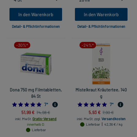
In den Warenkorb
In den Warenkorb
Detail- & Pflichtinformationen
Detail- & Pflichtinformationen
-30%*
-24%*
Dona 750 mg Filmtabletten,
Mistelkraut Kräutertee, 140
84 St
g
5.0
5.0
7
*
7
*
51,99 €
5,93 €
74,98 €
7,90 €
inkl. MwSt.
Gratis-Versand
inkl. MwSt.
zzgl.
Versandkosten
innerhalb D.
Lieferbar
42,36 € / kg
Lieferbar