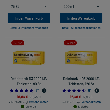
In den Warenkorb
In den Warenkorb
Detail- & Pflichtinformationen
Detail- & Pflichtinformationen
-28%*
-30%*
Dekristolvit D3 4000 I.E.
Dekristolvit D3 2000 I.E.
Tabletten, 90 St
Tabletten, 120 St
5.0
4.5
6
*
6
*
18,84 €
12,48 €
26,45 €
17,95 €
inkl. MwSt.
zzgl.
Versandkosten
inkl. MwSt.
zzgl.
Versandkosten
Lieferbar
Lieferbar