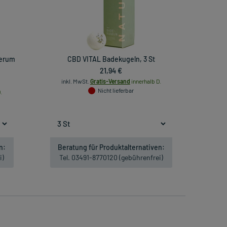
serum
CBD VITAL Badekugeln, 3 St
21,94 €
inkl. MwSt.
Gratis-Versand
innerhalb D.
Nicht lieferbar
.
n:
Beratung für Produktalternativen:
i)
Tel. 03491-8770120 (gebührenfrei)