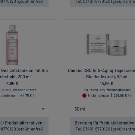
1-8770120 (gebührenfrei)
Tel. 03491-8770120 (gebührenfre
Gesichtstonikum mit Bio
Canobo CBD Anti-Aging Tagescrem
fextrakt, 200 ml
Bio Hanfextrakt, 50 ml
8,95 €
14,95 €
wSt.
zzgl.
Versandkosten
inkl. MwSt.
zzgl.
Versandkosten
ht lieferbar
44,75 € / l
Nicht lieferbar
299,00 € / l
ür Produktalternativen:
Beratung für Produktalternative
1-8770120 (gebührenfrei)
Tel. 03491-8770120 (gebührenfre