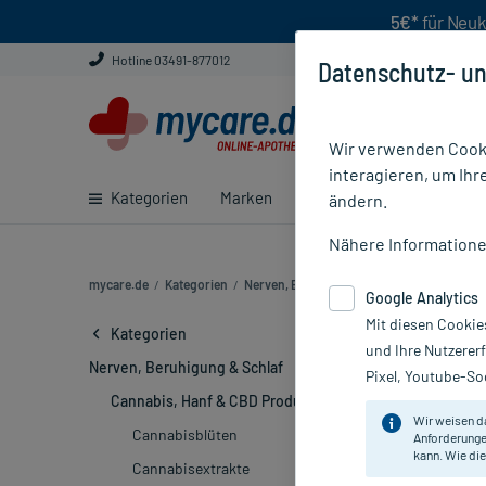
5€*
für Neuk
Hotline 03491-877012
Datenschutz- un
Wir verwenden Cooki
interagieren, um Ihr
Kategorien
Marken
Ratgeber
E-Rezept ei
ändern.
Nähere Information
mycare.de
/
Kategorien
/
Nerven, Beruhigung & Schlaf
/
Cannabis, 
Google Analytics
Mit diesen Cookie
CBD Kosmeti
Kategorien
und Ihre Nutzerer
Nerven, Beruhigung & Schlaf
Pixel, Youtube-Soc
CBD Kosmeti
k
Cannabis, Hanf & CBD Produkte
Kosmetik aufgr
Wir weisen d
Cannabisblüten
Kosmetik kauf
Anforderunge
kann. Wie die
Cannabisextrakte