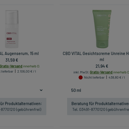
AL Augenserum, 15 ml
CBD VITAL Gesichtscreme Unreine H
31,59 €
ml
21,94 €
Gratis-Versand
innerhalb D.
 lieferbar
2.106,00 € / l
inkl. MwSt.
Gratis-Versand
innerhalb D
Nicht lieferbar
438,80 € / l
ür Produktalternativen:
Beratung für Produktalternative
1-8770120 (gebührenfrei)
Tel. 03491-8770120 (gebührenfre