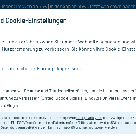
unden: Im Web ab 55€ | In der App ab 35€. Jetzt App downloade
d Cookie-Einstellungen
es um zu erfahren, wann Sie unsere Webseite besuchen und wie
e Nutzererfahrung zu verbessern. Sie können Ihre Cookie-Einste
nlösen
Rezeptur
Aktion %
en:
Datenschutzerklärung
Impressum
Hanf & CBD Produkte
/
CBD Kosmetik (21)
s können wir Besuche und Trafficquellen zählen, um die Leistung unsere
k
fahrung zu verbessern (Criteo, Google Signals, Bing Ads Universal Event 
ial Plugin).
 überzeugt durch ihre pflegenden und beruhigenden Eigenschaft
und ihrer talgreduzierenden und antioxidativen Wirkung gesch
arauf hin, dass die Datenschutzbestimmungen von
Google Analytics
nicht zwingend den E
en und Ihre
Haut
optimal pflegen. Entdecken Sie unsere Auswahl 
n gem. EU-DSGVO genügen und ein Datentransfer in Drittstaaten bzw. die USA nicht ausg
 Daten dort verarbeitet werden, kann nicht geprüft und nachvollzogen werden.