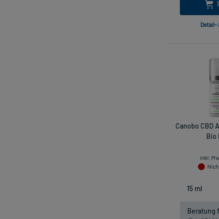
Detail-
Canobo CBD A
Bio 
inkl. M
Nicht
Beratung f