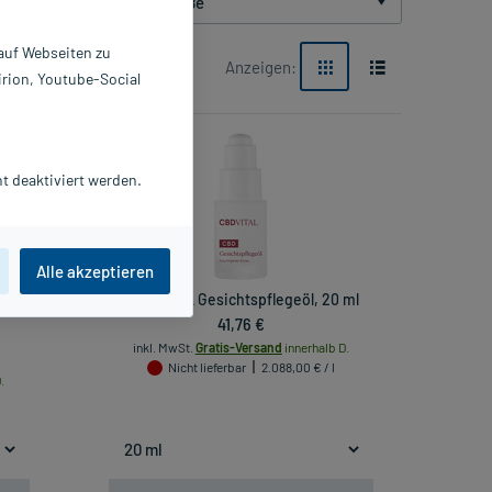
Packungsgröße
 auf Webseiten zu
Anzeigen:
irion, Youtube-Social
t deaktiviert werden.
Alle akzeptieren
 ml
CBD VITAL Gesichtspflegeöl, 20 ml
41,76 €
inkl. MwSt.
Gratis-Versand
innerhalb D.
Nicht lieferbar
2.088,00 € / l
.