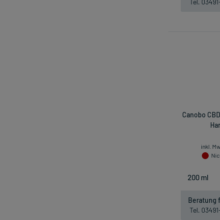
Tel. 0349
Canobo CBD 
Han
inkl. M
Nic
Beratung f
Tel. 0349