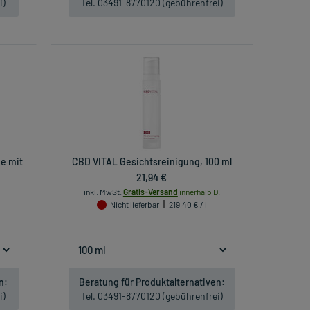
i)
Tel. 03491-8770120 (gebührenfrei)
e mit
CBD VITAL Gesichtsreinigung, 100 ml
21,94 €
inkl. MwSt.
Gratis-Versand
innerhalb D.
Nicht lieferbar
219,40 € / l
n:
Beratung für Produktalternativen:
i)
Tel. 03491-8770120 (gebührenfrei)