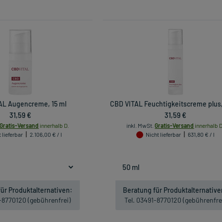
AL Augencreme, 15 ml
CBD VITAL Feuchtigkeitscreme plus,
31,59 €
31,59 €
Gratis-Versand
innerhalb D.
inkl. MwSt.
Gratis-Versand
innerhalb D
 lieferbar
2.106,00 € / l
Nicht lieferbar
631,80 € / l
ür Produktalternativen:
Beratung für Produktalternative
1-8770120 (gebührenfrei)
Tel. 03491-8770120 (gebührenfre