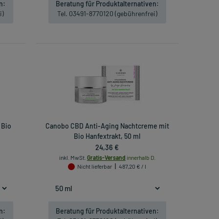
n:
Beratung für Produktalternativen:
i)
Tel. 03491-8770120 (gebührenfrei)
 Bio
Canobo CBD Anti-Aging Nachtcreme mit
Bio Hanfextrakt, 50 ml
24,36 €
inkl. MwSt.
Gratis-Versand
innerhalb D.
Nicht lieferbar
487,20 € / l
n:
Beratung für Produktalternativen: