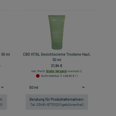
 50 ml
CBD VITAL Gesichtscreme Trockene Haut,
50 ml
21,94 €
.
inkl. MwSt.
Gratis-Versand
innerhalb D.
Nicht lieferbar
438,80 € / l
n:
Beratung für Produktalternativen:
i)
Tel. 03491-8770120 (gebührenfrei)