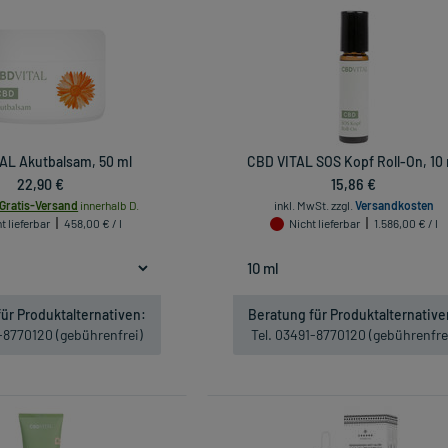
AL Akutbalsam, 50 ml
CBD VITAL SOS Kopf Roll-On, 10
22,90 €
15,86 €
Gratis-Versand
innerhalb D.
inkl. MwSt.
zzgl.
Versandkosten
t lieferbar
458,00 € / l
Nicht lieferbar
1.586,00 € / l
ür Produktalternativen:
Beratung für Produktalternative
1-8770120 (gebührenfrei)
Tel. 03491-8770120 (gebührenfre