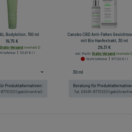
AL Bodylotion, 150 ml
Canobo CBD Anti-Falten Gesichts
19,75 €
mit Bio Hanfextrakt, 30 ml
29,31 €
Gratis-Versand
innerhalb D.
ht lieferbar
131,67 € / l
inkl. MwSt.
Gratis-Versand
innerhalb D
Nicht lieferbar
977,00 € / l
ür Produktalternativen:
Beratung für Produktalternative
1-8770120 (gebührenfrei)
Tel. 03491-8770120 (gebührenfre