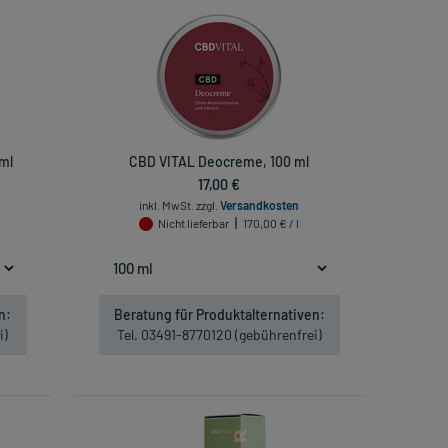
 ml
CBD VITAL Deocreme, 100 ml
17,00 €
inkl. MwSt.
zzgl.
Versandkosten
Nicht lieferbar
170,00 € / l
n:
Beratung für Produktalternativen:
i)
Tel. 03491-8770120 (gebührenfrei)