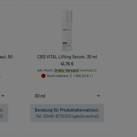
aut, 50
CBD VITAL Lifting Serum, 30 ml
41,76 €
inkl. MwSt.
Gratis-Versand
innerhalb D.
Nicht lieferbar
1.392,00 € / l
.
n:
Beratung für Produktalternativen:
i)
Tel. 03491-8770120 (gebührenfrei)