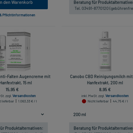
In den Warenkorb
Beratung für Produktalternative
Tel. 03491-8770120 (gebührenfre
 & Pflichtinformationen
nti-Falten Augencreme mit
Canobo CBD Reinigungsmilch mit
Hanfextrakt, 15 ml
Hanfextrakt, 200 ml
15,95 €
8,95 €
wSt.
zzgl.
Versandkosten
inkl. MwSt.
zzgl.
Versandkosten
 lieferbar
1.063,33 € / l
Nicht lieferbar
44,75 € / l
ür Produktalternativen:
Beratung für Produktalternative