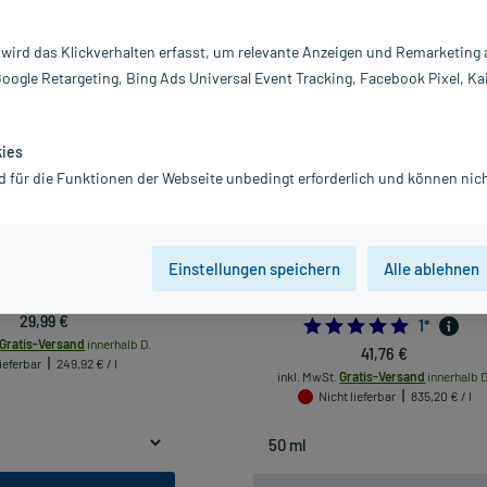
Darreichung
 wird das Klickverhalten erfasst, um relevante Anzeigen und Remarketing
vanz absteigend
Produkte pro Seite:
24
Google Retargeting, Bing Ads Universal Event Tracking, Facebook Pixel, Ka
kies
d für die Funktionen der Webseite unbedingt erforderlich und können nich
Einstellungen speichern
Alle ablehnen
CBD Gel PLUS, 120 ml
CBD VITAL Anti-Faltencreme, 50
29,99 €
5.0
1
*
Gratis-Versand
innerhalb D.
41,76 €
ieferbar
249,92 € / l
inkl. MwSt.
Gratis-Versand
innerhalb D
Nicht lieferbar
835,20 € / l