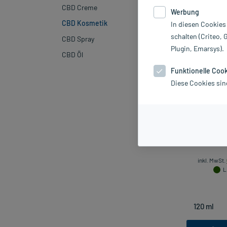
Hersteller
CBD Creme
Werbung
CBD Kosmetik
In diesen Cookies
Sortieren
Rele
schalten (Criteo, 
CBD Spray
Plugin, Emarsys).
CBD Öl
Funktionelle Coo
Diese Cookies sin
RubaXX 
inkl. MwSt.
L