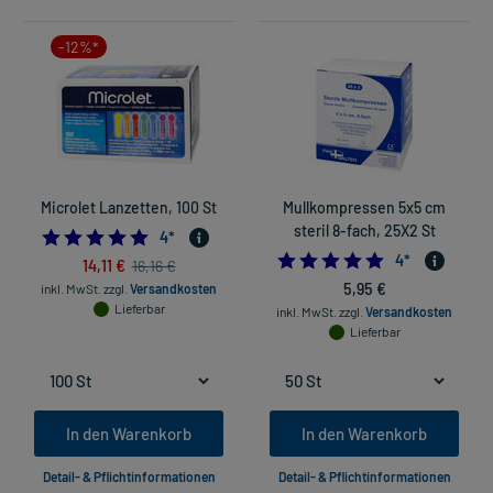
-12%*
Microlet Lanzetten, 100 St
Mullkompressen 5x5 cm
steril 8-fach, 25X2 St
5.0
4
*
5.0
4
*
14,11 €
16,16 €
5,95 €
inkl. MwSt.
zzgl.
Versandkosten
Lieferbar
inkl. MwSt.
zzgl.
Versandkosten
Lieferbar
In den Warenkorb
In den Warenkorb
Detail- & Pflichtinformationen
Detail- & Pflichtinformationen