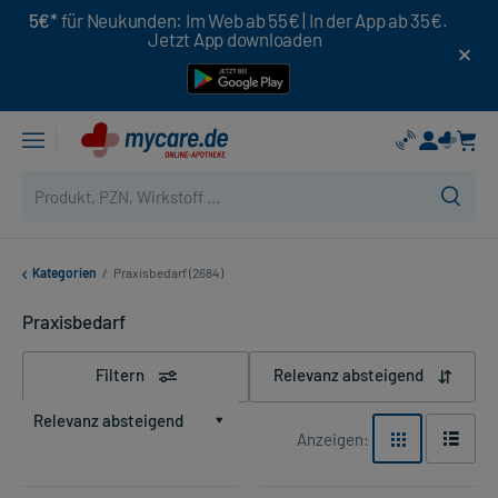
5€*
für Neukunden: Im Web ab 55€ | In der App ab 35€.
Jetzt App downloaden
Kategorien
/
Praxisbedarf (2684)
Praxisbedarf
Filtern
Relevanz absteigend
Relevanz absteigend
Anzeigen: