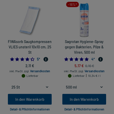
-16%*
FIWAsorb Saugkompressen
Sagrotan Hygiene-Spray
VLIES unsteril 10x10 cm, 25
gegen Bakterien, Pilze &
St
Viren, 500 ml
4.4
5.0
5
*
4
*
2,11 €
5,17 €
6,16 €
inkl. MwSt.
zzgl.
Versandkosten
inkl. MwSt.
zzgl.
Versandkosten
Lieferbar
Lieferbar
10,34 € / l
In den Warenkorb
In den Warenkorb
Detail- & Pflichtinformationen
Detail- & Pflichtinformationen