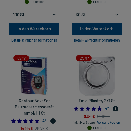
Lieferbar
Lieferbar
In den Warenkorb
In den Warenkorb
Detail- & Pflichtinformationen
Detail- & Pflichtinformationen
-62%*
-25%*
Contour Next Set
Emla Pflaster, 2X1 St
Blutzuckermessgerät
4.75
4
*
mmol/l, 1 St
9,04 €
12,07 €
4.75
4
*
inkl. MwSt.
zzgl.
Versandkosten
14,95 €
Lieferbar
39,75 €