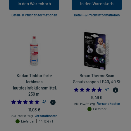
In den Warenkorb
In den Warenkorb
Detail- & Pflichtinformationen
Detail- & Pflichtinformationen
Kodan Tinktur forte
Braun ThermoScan
farbloses
Schutzkappen LF40, 40 St
Hautdesinfektionsmittel,
5.0
4
*
250 ml
9,49 €
4.75
4
*
inkl. MwSt.
zzgl.
Versandkosten
11,03 €
Lieferbar
inkl. MwSt.
zzgl.
Versandkosten
Lieferbar
44,12 € / l