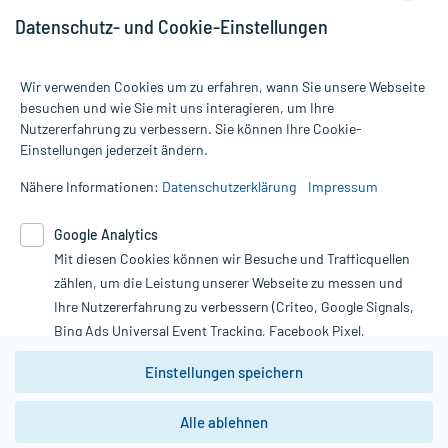
Datenschutz- und Cookie-Einstellungen
Wir verwenden Cookies um zu erfahren, wann Sie unsere Webseite
besuchen und wie Sie mit uns interagieren, um Ihre
Nutzererfahrung zu verbessern. Sie können Ihre Cookie-
Alle Preise gelten inkl. MwSt., ggf. zzgl. Versandkosten
Einstellungen jederzeit ändern.
Informationen auf dieser Website werden ausschließlich für
informative Zwecke zur Verfügung gestellt. Sie ersetzen keinesfalls
Nähere Informationen:
Datenschutzerklärung
Impressum
die Untersuchung und Behandlung durch einen Arzt. Bitte
beachten Sie, dass hierdurch weder Diagnosen gestellt noch
Google Analytics
Therapien eingeleitet werden können. | Diese Webseite benutzt
Google Analytics. Lesen Sie bitte dazu die wichtigen Hinweise in
Mit diesen Cookies können wir Besuche und Trafficquellen
unserer Datenschutzerklärung. Für den Widerruf einer Bestellung
zählen, um die Leistung unserer Webseite zu messen und
nutzen Sie das Formular:
Ihre Nutzererfahrung zu verbessern (Criteo, Google Signals,
Bing Ads Universal Event Tracking, Facebook Pixel,
Vertrag widerrufen
Youtube-Social Plugin).
Einstellungen speichern
Wir weisen darauf hin, dass die
Datenschutzbestimmungen von
Google Analytics
nicht
*Hinweise zu unseren Aktionen und Bewertungen
Alle ablehnen
zwingend den Europäischen Anforderungen gem. EU-
DSGVO genügen und ein Datentransfer in Drittstaaten bzw.