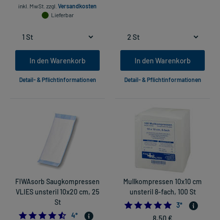
inkl. MwSt.
zzgl.
Versandkosten
Lieferbar
In den Warenkorb
In den Warenkorb
Detail- & Pflichtinformationen
Detail- & Pflichtinformationen
FIWAsorb Saugkompressen
Mullkompressen 10x10 cm
VLIES unsteril 10x20 cm, 25
unsteril 8-fach, 100 St
St
5.0
3
*
4.5
4
*
8,50 €