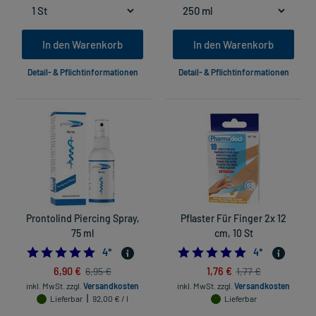
In den Warenkorb
In den Warenkorb
Detail- & Pflichtinformationen
Detail- & Pflichtinformationen
Prontolind Piercing Spray,
Pflaster Für Finger 2x 12
75 ml
cm, 10 St
4.75
4.75
4
*
4
*
6,90 €
1,76 €
6,95 €
1,77 €
inkl. MwSt.
zzgl.
Versandkosten
inkl. MwSt.
zzgl.
Versandkosten
Lieferbar
92,00 € / l
Lieferbar