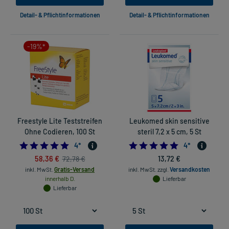
Detail- & Pflichtinformationen
Detail- & Pflichtinformationen
-19%*
Freestyle Lite Teststreifen
Leukomed skin sensitive
Ohne Codieren, 100 St
steril 7,2 x 5 cm, 5 St
5.0
5.0
4
*
4
*
58,36 €
13,72 €
72,78 €
inkl. MwSt.
Gratis-Versand
inkl. MwSt.
zzgl.
Versandkosten
innerhalb D.
Lieferbar
Lieferbar