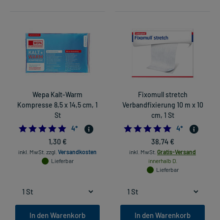
Wepa Kalt-Warm
Fixomull stretch
Kompresse 8,5 x 14,5 cm, 1
Verbandfixierung 10 m x 10
St
cm, 1 St
5.0
5.0
4
*
4
*
1,30 €
38,74 €
inkl. MwSt.
zzgl.
Versandkosten
inkl. MwSt.
Gratis-Versand
Lieferbar
innerhalb D.
Lieferbar
In den Warenkorb
In den Warenkorb