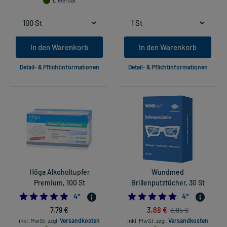
Lieferbar
In den Warenkorb
In den Warenkorb
Detail- & Pflichtinformationen
Detail- & Pflichtinformationen
Höga Alkoholtupfer
Wundmed
Premium, 100 St
Brillenputztücher, 30 St
4.75
4.75
4
*
4
*
7,79 €
3,68 €
3,85 €
inkl. MwSt.
zzgl.
Versandkosten
inkl. MwSt.
zzgl.
Versandkosten