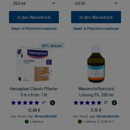
In den Warenkorb
In den Warenkorb
Detail- & Pflichtinformationen
Detail- & Pflichtinformationen
Hansaplast Classic Pflaster
Wasserstoffperoxid
5 m x 6 cm, 1 St
Lösung 3%, 250 ml
5.0
5.0
4
*
3
*
12,99 €
3,15 €
inkl. MwSt.
zzgl.
Versandkosten
inkl. MwSt.
zzgl.
Versandkosten
Lieferbar
Lieferbar
12,60 € / l