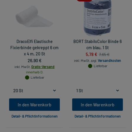
DracoElfi Elastische
BORT StabiloColor Binde 6
Fixierbinde gekreppt 6 cm
cm blau, 1 St
x 4 m, 20 St
5,78 €
7,65 €
26,90 €
inkl. MwSt.
zzgl.
Versandkosten
Lieferbar
inkl. MwSt.
Gratis-Versand
innerhalb D.
Lieferbar
In den Warenkorb
In den Warenkorb
Detail- & Pflichtinformationen
Detail- & Pflichtinformationen