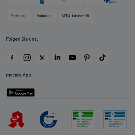
Karriere
Hilfsmittelbox
Engagement
Direktabrechnung PKV
Rechnung
Vorkasse
SEPA-Lastschrift
Partner
Apotheke vor Ort
Kundenbewertungen
Folgen Sie uns:
AGB
Impressum
Datenschutz
Cookie-Einstellungen
mycare App:
Rückgabe/Widerruf
Barrierefreiheitserklärung