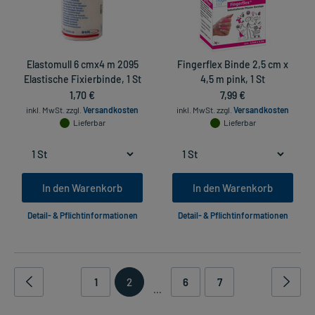
Elastomull 6 cmx4 m 2095
Fingerflex Binde 2,5 cm x
Elastische Fixierbinde, 1 St
4,5 m pink, 1 St
1,70 €
7,99 €
inkl. MwSt.
zzgl.
Versandkosten
inkl. MwSt.
zzgl.
Versandkosten
Lieferbar
Lieferbar
In den Warenkorb
In den Warenkorb
Detail- & Pflichtinformationen
Detail- & Pflichtinformationen
1
2
6
7
...