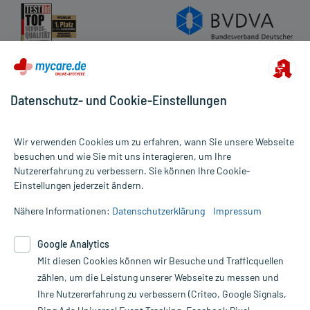
Datenschutz- und Cookie-Einstellungen
Wir verwenden Cookies um zu erfahren, wann Sie unsere Webseite
besuchen und wie Sie mit uns interagieren, um Ihre
Nutzererfahrung zu verbessern. Sie können Ihre Cookie-
Alle Preise gelten inkl. MwSt., ggf. zzgl. Versandkosten
Einstellungen jederzeit ändern.
Informationen auf dieser Website werden ausschließlich für
informative Zwecke zur Verfügung gestellt. Sie ersetzen keinesfalls
Nähere Informationen:
Datenschutzerklärung
Impressum
die Untersuchung und Behandlung durch einen Arzt. Bitte
beachten Sie, dass hierdurch weder Diagnosen gestellt noch
Google Analytics
Therapien eingeleitet werden können. | Diese Webseite benutzt
Mit diesen Cookies können wir Besuche und Trafficquellen
Google Analytics. Lesen Sie bitte dazu die wichtigen Hinweise in
unserer Datenschutzerklärung. Für den Widerruf einer Bestellung
zählen, um die Leistung unserer Webseite zu messen und
nutzen Sie das Formular:
Ihre Nutzererfahrung zu verbessern (Criteo, Google Signals,