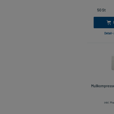
Detail-
Mullkompresse
inkl. M