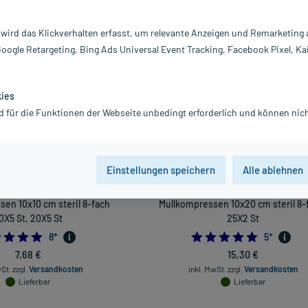
Darreichung
 wird das Klickverhalten erfasst, um relevante Anzeigen und Remarketing
Google Retargeting, Bing Ads Universal Event Tracking, Facebook Pixel, Ka
vanz absteigend
Produkte pro Seite:
24
kies
d für die Funktionen der Webseite unbedingt erforderlich und können nich
Einstellungen speichern
Alle ablehnen
en 10x10 cm steril 8-fach
Mullkompressen 10x20 cm steril 8-
0X5 St, 20X5 St
25X2 St
5.0
5.0
8
*
5
*
7,68 €
15,30 €
wSt.
zzgl.
Versandkosten
inkl. MwSt.
zzgl.
Versandkosten
Lieferbar
Lieferbar