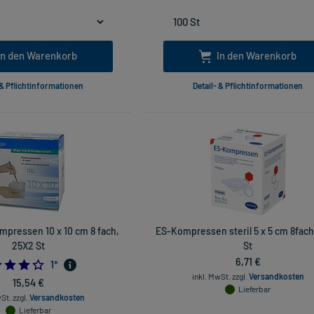
In den Warenkorb
In den Warenkorb
 & Pflichtinformationen
Detail- & Pflichtinformationen
mpressen 10 x 10 cm 8 fach,
ES-Kompressen steril 5 x 5 cm 8fach
25X2 St
St
6,71 €
4.0
1
*
inkl. MwSt.
zzgl.
Versandkosten
15,54 €
Lieferbar
wSt.
zzgl.
Versandkosten
Lieferbar