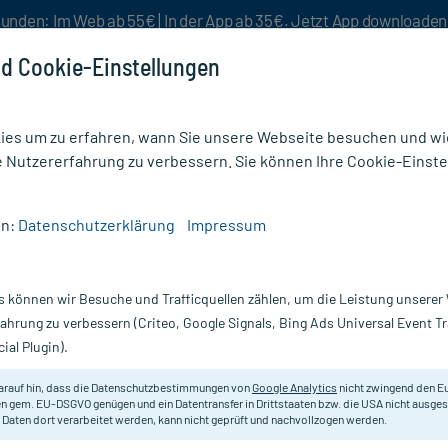
unden: Im Web ab 55€ | In der App ab 35€. Jetzt App downloade
d Cookie-Einstellungen
es um zu erfahren, wann Sie unsere Webseite besuchen und wie
e Nutzererfahrung zu verbessern. Sie können Ihre Cookie-Einste
nlösen
Rezeptur
Aktion %
en:
Datenschutzerklärung
Impressum
ressen
/
Mullkompressen (136)
s können wir Besuche und Trafficquellen zählen, um die Leistung unsere
sen
fahrung zu verbessern (Criteo, Google Signals, Bing Ads Universal Event 
ial Plugin).
chlässig und saugstark und dadurch
vielseitig einsetzbar
– das g
als
Saugkompresse
oder Wundauflage bei der
Ersten Hilfe
oder 
arauf hin, dass die Datenschutzbestimmungen von
Google Analytics
nicht zwingend den E
 es sterile oder unsterile Mullkompressen. Bei
mycare
können S
n gem. EU-DSGVO genügen und ein Datentransfer in Drittstaaten bzw. die USA nicht ausg
 Daten dort verarbeitet werden, kann nicht geprüft und nachvollzogen werden.