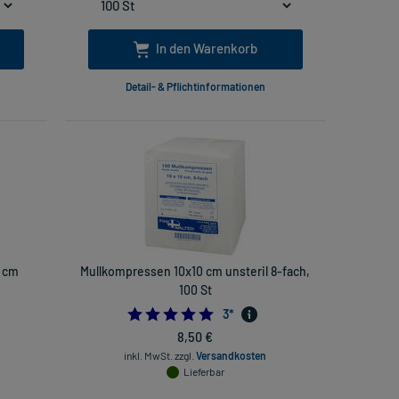
In den Warenkorb
Detail- & Pflichtinformationen
5 cm
Mullkompressen 10x10 cm unsteril 8-fach,
100 St
5.0
3
*
8,50 €
inkl. MwSt.
zzgl.
Versandkosten
Lieferbar