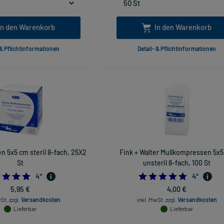
In den Warenkorb
In den Warenkorb
 & Pflichtinformationen
Detail- & Pflichtinformationen
 5x5 cm steril 8-fach, 25X2
Fink + Walter Mullkompressen 5x
St
unsteril 8-fach, 100 St
5.0
4.75
4
*
4
*
5,95 €
4,00 €
wSt.
zzgl.
Versandkosten
inkl. MwSt.
zzgl.
Versandkosten
Lieferbar
Lieferbar