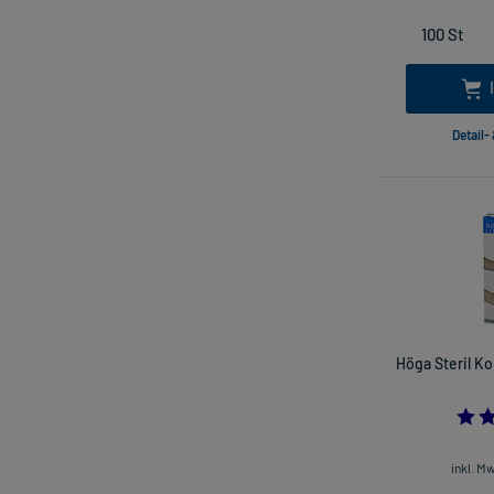
Detail-
Höga Steril Ko
inkl. M