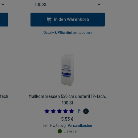
In den Warenkorb
Detail- & Pflichtinformationen
fach,
Mullkompressen 5x5 cm unsteril 12-fach,
100 St
5.0
1
*
5,53 €
inkl. MwSt.
zzgl.
Versandkosten
Lieferbar