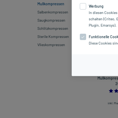
Mullkompressen
Werbung
Hersteller
Salbenkompressen
In diesen Cookies
schalten (Criteo, 
Saugkompressen
Sortieren
Rele
Plugin, Emarsys).
Schlitzkompressen
Sterile Kompressen
Funktionelle Coo
Diese Cookies sin
Vlieskompressen
Mullkompress
2
inkl. M