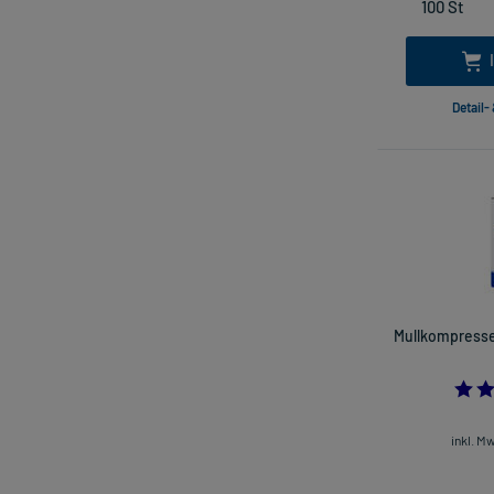
Detail-
Mullkompressen
inkl. M