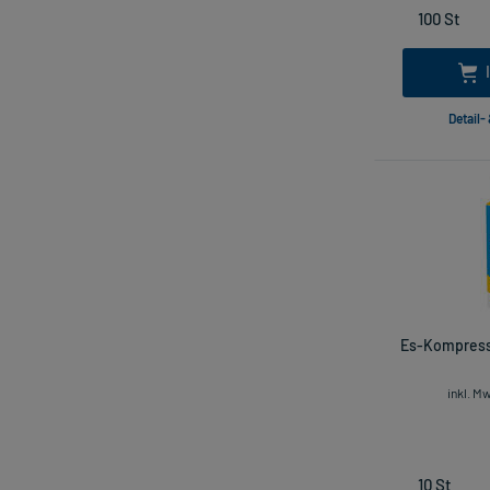
Detail-
Es-Kompressen
inkl. M