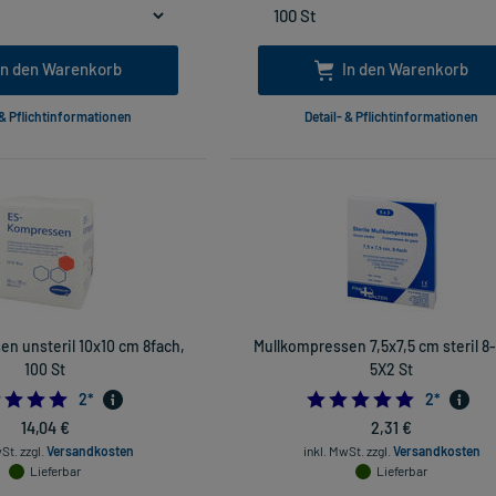
In den Warenkorb
In den Warenkorb
 & Pflichtinformationen
Detail- & Pflichtinformationen
n unsteril 10x10 cm 8fach,
Mullkompressen 7,5x7,5 cm steril 8-
100 St
5X2 St
5.0
5.0
2
*
2
*
14,04 €
2,31 €
wSt.
zzgl.
Versandkosten
inkl. MwSt.
zzgl.
Versandkosten
Lieferbar
Lieferbar