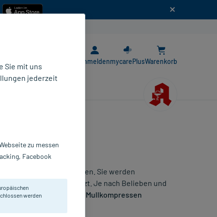
n
E-Rezept App
Anmelden
mycarePlus
Warenkorb
 Sie mit uns
llungen jederzeit
r Webseite zu messen
Tracking, Facebook
ilt meist für Mullkompressen. Sie werden
Verbandswechseln genutzt. Je nach Belieben und
uropäischen
ie die für Sie passenden
Mullkompressen
eschlossen werden