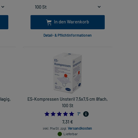
In den Warenkorb
Detail- & Pflichtinformationen
lagig,
ES-Kompressen Unsteril 7,5x7,5 cm 8fach,
100 St
5.0
1
*
7,31 €
inkl. MwSt.
zzgl.
Versandkosten
Lieferbar