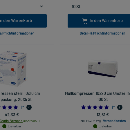
In den Warenkorb
In den Warenkorb
 & Pflichtinformationen
Detail- & Pflichtinformationen
essen steril 10x10 cm
Mullkompressen 10x20 cm Unsteril 8
packung, 20X5 St
100 St
5.0
5.0
1
*
1
*
42,33 €
13,61 €
Gratis-Versand
innerhalb D.
inkl. MwSt.
zzgl.
Versandkosten
Lieferbar
Lieferbar