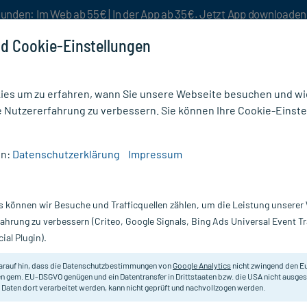
unden: Im Web ab 55€ | In der App ab 35€. Jetzt App downloade
d Cookie-Einstellungen
es um zu erfahren, wann Sie unsere Webseite besuchen und wie
e Nutzererfahrung zu verbessern. Sie können Ihre Cookie-Einste
nlösen
Rezeptur
Aktion %
en:
Datenschutzerklärung
Impressum
s können wir Besuche und Trafficquellen zählen, um die Leistung unsere
er gegen die Sucht
fahrung zu verbessern (Criteo, Google Signals, Bing Ads Universal Event 
ial Plugin).
r
sorgen für eine stetige Nikotinversorgung über den Tag, um sic
 langsamen Rauchentwöhnung unterstützen. Sie können als
Einz
arauf hin, dass die Datenschutzbestimmungen von
Google Analytics
nicht zwingend den E
mit einem Inhaler oder Kaugummis bzw. Lutschtabletten. Bei u
n gem. EU-DSGVO genügen und ein Datentransfer in Drittstaaten bzw. die USA nicht ausg
 Daten dort verarbeitet werden, kann nicht geprüft und nachvollzogen werden.
Nikotinpflastern in verschiedenen Stärken und
Wirkungszeitr