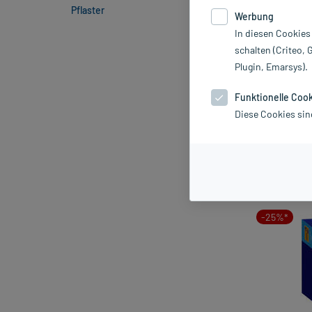
Pflaster
Werbung
In diesen Cookies
Inhaler
schalten (Criteo, 
Plugin, Emarsys).
Marke
Funktionelle Coo
Diese Cookies sin
Darreichung
Sortieren
Rele
-25%*