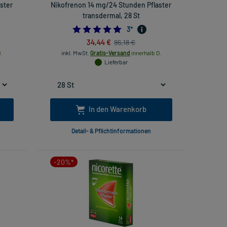
ster
Nikofrenon 14 mg/24 Stunden Pflaster
transdermal, 28 St
5.0
3
*
34,44 €
86,18 €
.
inkl. MwSt.
Gratis-Versand
innerhalb D.
Lieferbar
In den Warenkorb
Detail- & Pflichtinformationen
-20%*