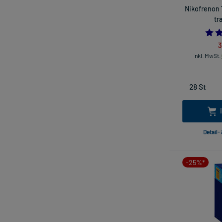
Nikofrenon 
tr
3
inkl. MwSt.
Detail-
-25%*