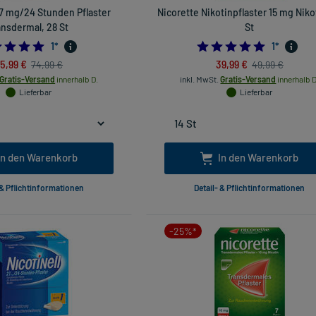
7 mg/24 Stunden Pflaster
Nicorette Nikotinpflaster 15 mg Niko
ansdermal, 28 St
St
5.0
5.0
1
*
1
*
5,99 €
39,99 €
74,99 €
49,99 €
Gratis-Versand
innerhalb D.
inkl. MwSt.
Gratis-Versand
innerhalb D
Lieferbar
Lieferbar
In den Warenkorb
In den Warenkorb
 & Pflichtinformationen
Detail- & Pflichtinformationen
-25%*