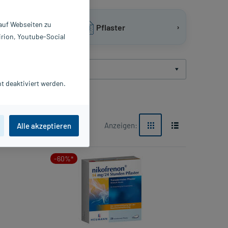
 auf Webseiten zu
›
›
htabletten
Pflaster
irion, Youtube-Social
Hersteller
t deaktiviert werden.
Anzeigen:
Alle akzeptieren
-60%*