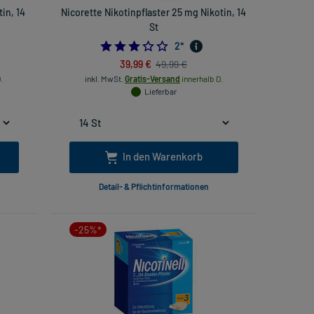
tin, 14
Nicorette Nikotinpflaster 25 mg Nikotin, 14
St
3.0
2
*
39,99 €
49,99 €
.
inkl. MwSt.
Gratis-Versand
innerhalb D.
Lieferbar
In den Warenkorb
Detail- & Pflichtinformationen
-25%*