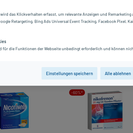
 wird das Klickverhalten erfasst, um relevante Anzeigen und Remarketing
›
›
Kaugummis
Lutsc
Google Retargeting, Bing Ads Universal Event Tracking, Facebook Pixel, Ka
Raucher
kies
d für die Funktionen der Webseite unbedingt erforderlich und können nich
vanz absteigend
Produkte pro Seite:
24
Einstellungen speichern
Alle ablehnen
-60%*