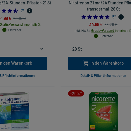
mg/24-Stunden-Pflaster, 21 St
Nikofrenon 21 mg/24 Stunden Pfla
transdermal, 28 St
4.571428571428571
7
*
5.0
5
*
4,99 €
74,15 €
34,99 €
88,29 €
Gratis-Versand
innerhalb D.
Lieferbar
inkl. MwSt.
Gratis-Versand
innerhalb D
Lieferbar
In den Warenkorb
In den Warenkorb
 & Pflichtinformationen
Detail- & Pflichtinformationen
-20%*