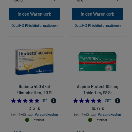
In den Warenkorb
In den Warenkorb
Detail- & Pflichtinformationen
Detail- & Pflichtinformationen
Ibubeta 400 Akut
Aspirin Protect 100 mg
Filmtabletten, 20 St
Tabletten, 98 St
5.0
4.8
11
*
20
*
3,31 €
10,77 €
inkl. MwSt.
zzgl.
Versandkosten
inkl. MwSt.
zzgl.
Versandkosten
Lieferbar
Lieferbar