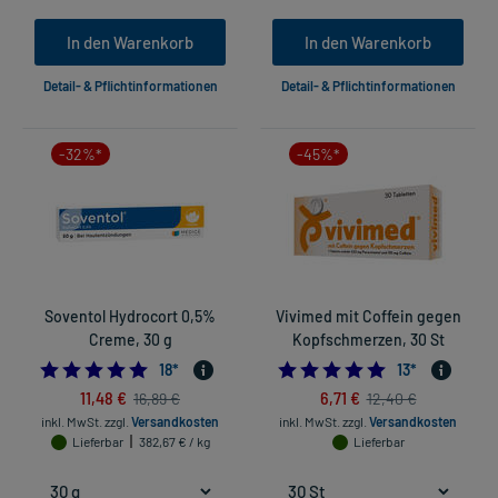
In den Warenkorb
In den Warenkorb
Detail- & Pflichtinformationen
Detail- & Pflichtinformationen
-32%*
-45%*
Soventol Hydrocort 0,5%
Vivimed mit Coffein gegen
Creme, 30 g
Kopfschmerzen, 30 St
5.0
5.0
18
*
13
*
11,48 €
6,71 €
16,89 €
12,40 €
inkl. MwSt.
zzgl.
Versandkosten
inkl. MwSt.
zzgl.
Versandkosten
Lieferbar
382,67 € / kg
Lieferbar