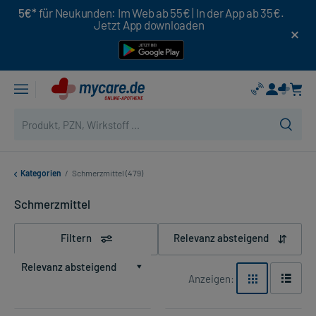
5€*
für Neukunden: Im Web ab 55€ | In der App ab 35€.
Jetzt App downloaden
Kategorien
/
Schmerzmittel (479)
Schmerzmittel
Filtern
Relevanz absteigend
Relevanz absteigend
Anzeigen: