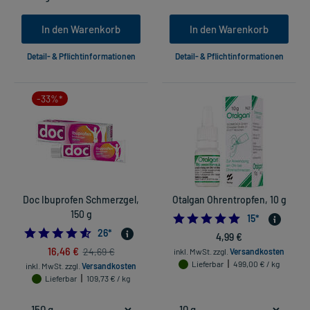
In den Warenkorb
In den Warenkorb
Detail- & Pflichtinformationen
Detail- & Pflichtinformationen
-33%*
Doc Ibuprofen Schmerzgel,
Otalgan Ohrentropfen, 10 g
150 g
4.866666666666
15
*
4.576923076923077
26
*
4,99 €
16,46 €
24,69 €
inkl. MwSt.
zzgl.
Versandkosten
Lieferbar
499,00 € / kg
inkl. MwSt.
zzgl.
Versandkosten
Lieferbar
109,73 € / kg