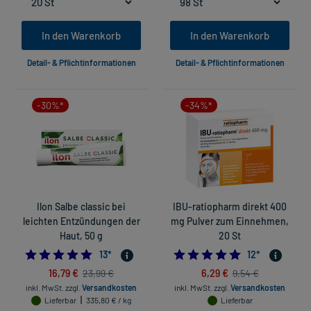
In den Warenkorb
In den Warenkorb
Detail- & Pflichtinformationen
Detail- & Pflichtinformationen
-30%*
-34%*
Ilon Salbe classic bei
IBU-ratiopharm direkt 400
leichten Entzündungen der
mg Pulver zum Einnehmen,
Haut, 50 g
20 St
5.0
4.833333333333
13
*
12
*
16,79 €
6,29 €
23,99 €
9,54 €
inkl. MwSt.
zzgl.
Versandkosten
inkl. MwSt.
zzgl.
Versandkosten
Lieferbar
335,80 € / kg
Lieferbar