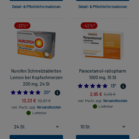
Detail- & Pflichtinformationen
Detail- & Pflichtinformationen
-33%*
-42%*
Nurofen Schmelztabletten
Paracetamol-ratiopharm
Lemon bei Kopfschmerzen
1000 mg, 10 St
200 mg, 24 St
5.0
13
*
5.0
20
*
2,95 €
5,09 €
13,33 €
19,97 €
inkl. MwSt.
zzgl.
Versandkosten
Lieferbar
inkl. MwSt.
zzgl.
Versandkosten
Lieferbar