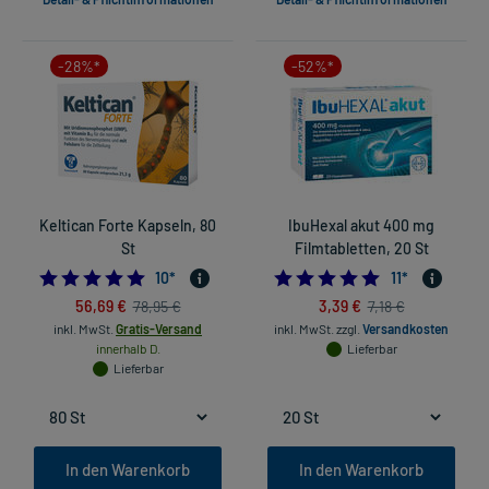
-28%*
-52%*
Keltican Forte Kapseln, 80
IbuHexal akut 400 mg
St
Filmtabletten, 20 St
4.9
4.90909090909
10
*
11
*
56,69 €
3,39 €
78,95 €
7,18 €
inkl. MwSt.
Gratis-Versand
inkl. MwSt.
zzgl.
Versandkosten
innerhalb D.
Lieferbar
Lieferbar
In den Warenkorb
In den Warenkorb