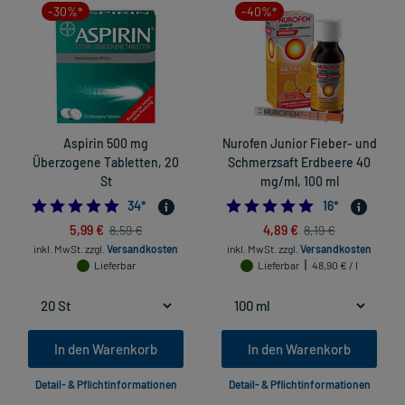
-30%*
-40%*
Aspirin 500 mg
Nurofen Junior Fieber- und
Überzogene Tabletten, 20
Schmerzsaft Erdbeere 40
St
mg/ml, 100 ml
5.0
5.0
34
*
16
*
5,99 €
4,89 €
8,59 €
8,19 €
inkl. MwSt.
zzgl.
Versandkosten
inkl. MwSt.
zzgl.
Versandkosten
Lieferbar
Lieferbar
48,90 € / l
In den Warenkorb
In den Warenkorb
Detail- & Pflichtinformationen
Detail- & Pflichtinformationen