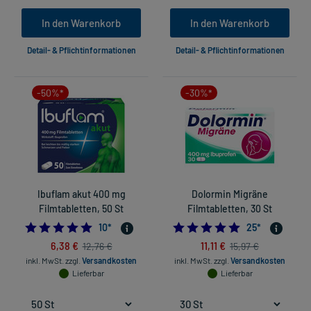
In den Warenkorb
In den Warenkorb
Detail- & Pflichtinformationen
Detail- & Pflichtinformationen
-50%*
-30%*
Ibuflam akut 400 mg
Dolormin Migräne
Filmtabletten, 50 St
Filmtabletten, 30 St
5.0
4.92
10
*
25
*
6,38 €
11,11 €
12,76 €
15,97 €
inkl. MwSt.
zzgl.
Versandkosten
inkl. MwSt.
zzgl.
Versandkosten
Lieferbar
Lieferbar