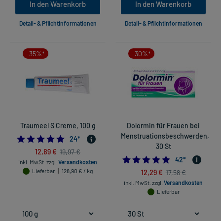
In den Warenkorb
In den Warenkorb
Detail- & Pflichtinformationen
Detail- & Pflichtinformationen
-35%*
-30%*
Traumeel S Creme, 100 g
Dolormin für Frauen bei
Menstruationsbeschwerden,
4.875
24
*
30 St
12,89 €
19,97 €
5.0
42
*
inkl. MwSt.
zzgl.
Versandkosten
Lieferbar
128,90 € / kg
12,29 €
17,58 €
inkl. MwSt.
zzgl.
Versandkosten
Lieferbar