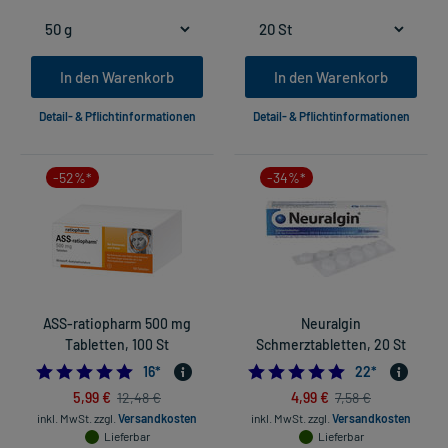
In den Warenkorb
In den Warenkorb
Detail- & Pflichtinformationen
Detail- & Pflichtinformationen
-52%*
-34%*
ASS-ratiopharm 500 mg
Neuralgin
Tabletten, 100 St
Schmerztabletten, 20 St
4.875
4.95454545454
16
*
22
*
5,99 €
4,99 €
12,48 €
7,58 €
inkl. MwSt.
zzgl.
Versandkosten
inkl. MwSt.
zzgl.
Versandkosten
Lieferbar
Lieferbar