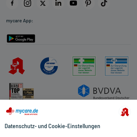
Datenschutz
Cookie-Einstellungen
mycare App:
Rückgabe/Widerruf
Barrierefreiheitserklärung
Datenschutz- und Cookie-Einstellungen