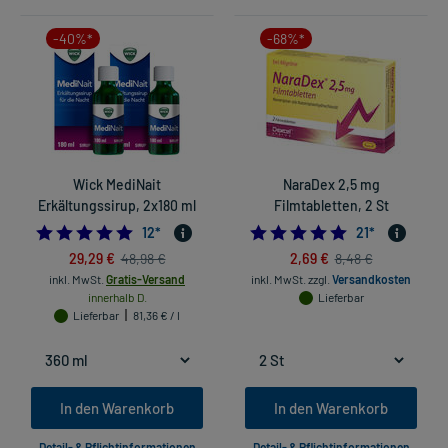
-40%*
-68%*
Wick MediNait
NaraDex 2,5 mg
Erkältungssirup, 2x180 ml
Filmtabletten, 2 St
4.916666666666667
4.857142857142
12
*
21
*
29,29 €
2,69 €
48,98 €
8,48 €
inkl. MwSt.
Gratis-Versand
inkl. MwSt.
zzgl.
Versandkosten
innerhalb D.
Lieferbar
Lieferbar
81,36 € / l
In den Warenkorb
In den Warenkorb
Detail- & Pflichtinformationen
Detail- & Pflichtinformationen