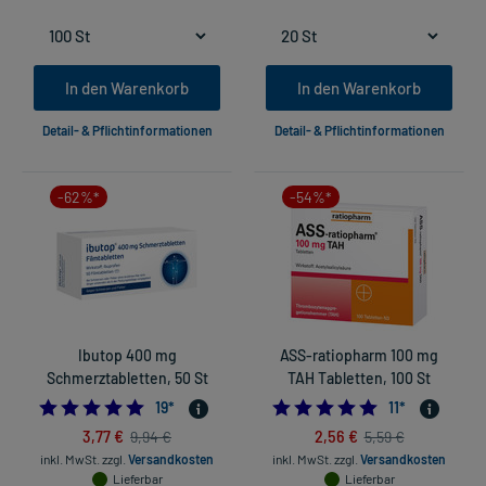
In den Warenkorb
In den Warenkorb
Detail- & Pflichtinformationen
Detail- & Pflichtinformationen
-62%*
-54%*
Ibutop 400 mg
ASS-ratiopharm 100 mg
Schmerztabletten, 50 St
TAH Tabletten, 100 St
4.947368421052632
4.90909090909
19
*
11
*
3,77 €
2,56 €
9,94 €
5,59 €
inkl. MwSt.
zzgl.
Versandkosten
inkl. MwSt.
zzgl.
Versandkosten
Lieferbar
Lieferbar