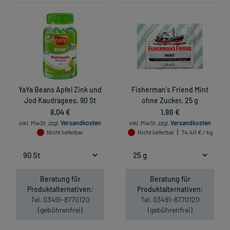
YaYa Beans Apfel Zink und
Fisherman's Friend Mint
Jod Kaudragees, 90 St
ohne Zucker, 25 g
8,04 €
1,86 €
inkl. MwSt.
zzgl.
Versandkosten
inkl. MwSt.
zzgl.
Versandkosten
Nicht lieferbar
Nicht lieferbar
74,40 € / kg
Beratung für
Beratung für
Produktalternativen:
Produktalternativen:
Tel. 03491-8770120
Tel. 03491-8770120
(gebührenfrei)
(gebührenfrei)