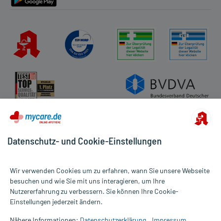
Datenschutz- und Cookie-Einstellungen
Wir verwenden Cookies um zu erfahren, wann Sie unsere Webseite
besuchen und wie Sie mit uns interagieren, um Ihre
Nutzererfahrung zu verbessern. Sie können Ihre Cookie-
Alle Preise gelten inkl. MwSt., ggf. zzgl. Versandkosten
Einstellungen jederzeit ändern.
Informationen auf dieser Website werden ausschließlich für
informative Zwecke zur Verfügung gestellt. Sie ersetzen keinesfalls
Nähere Informationen:
Datenschutzerklärung
Impressum