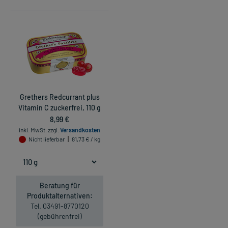
Grethers Redcurrant plus
Vitamin C zuckerfrei, 110 g
8,99 €
inkl. MwSt.
zzgl.
Versandkosten
Nicht lieferbar
81,73 € / kg
Beratung für
Produktalternativen:
Tel. 03491-8770120
(gebührenfrei)