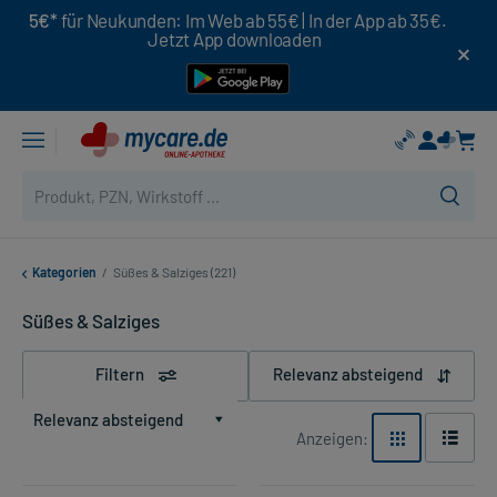
5€*
für Neukunden: Im Web ab 55€ | In der App ab 35€.
Jetzt App downloaden
Kategorien
/
Süßes & Salziges (221)
Süßes & Salziges
Filtern
Relevanz absteigend
Relevanz absteigend
Anzeigen: