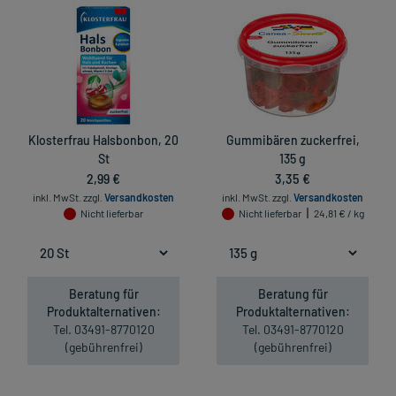
Klosterfrau Halsbonbon, 20
Gummibären zuckerfrei,
St
135 g
2,99 €
3,35 €
inkl. MwSt.
zzgl.
Versandkosten
inkl. MwSt.
zzgl.
Versandkosten
Nicht lieferbar
Nicht lieferbar
24,81 € / kg
Beratung für
Beratung für
Produktalternativen:
Produktalternativen:
Tel. 03491-8770120
Tel. 03491-8770120
(gebührenfrei)
(gebührenfrei)