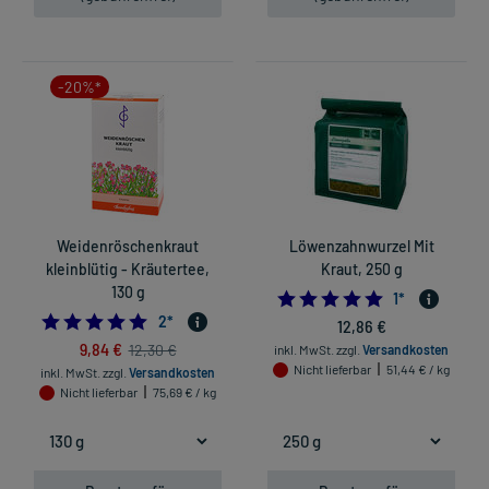
-20%*
Weidenröschenkraut
Löwenzahnwurzel Mit
kleinblütig - Kräutertee,
Kraut, 250 g
130 g
5.0
1
*
5.0
2
*
12,86 €
9,84 €
12,30 €
inkl. MwSt.
zzgl.
Versandkosten
Nicht lieferbar
51,44 € / kg
inkl. MwSt.
zzgl.
Versandkosten
Nicht lieferbar
75,69 € / kg