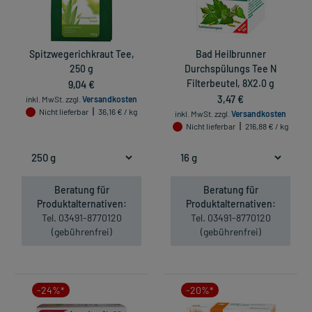
Spitzwegerichkraut Tee,
Bad Heilbrunner
250 g
Durchspülungs Tee N
9,04 €
Filterbeutel, 8X2.0 g
3,47 €
inkl. MwSt.
zzgl.
Versandkosten
Nicht lieferbar
36,16 € / kg
inkl. MwSt.
zzgl.
Versandkosten
Nicht lieferbar
216,88 € / kg
Beratung für
Beratung für
Produktalternativen:
Produktalternativen:
Tel. 03491-8770120
Tel. 03491-8770120
(gebührenfrei)
(gebührenfrei)
-24%*
-20%*