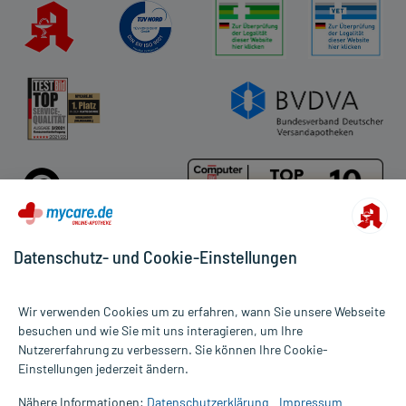
Datenschutz- und Cookie-Einstellungen
Für die Produkte der Kategorie Pflaster & Binden wurden 529
Wir verwenden Cookies um zu erfahren, wann Sie unsere Webseite
Bewertungen mit durchschnittlich 4,7 von 5 Sternen abgegeben.
besuchen und wie Sie mit uns interagieren, um Ihre
Nutzererfahrung zu verbessern. Sie können Ihre Cookie-
Alle Preise gelten inkl. MwSt., ggf. zzgl. Versandkosten
Einstellungen jederzeit ändern.
Informationen auf dieser Website werden ausschließlich für
informative Zwecke zur Verfügung gestellt. Sie ersetzen keinesfalls
Nähere Informationen:
Datenschutzerklärung
Impressum