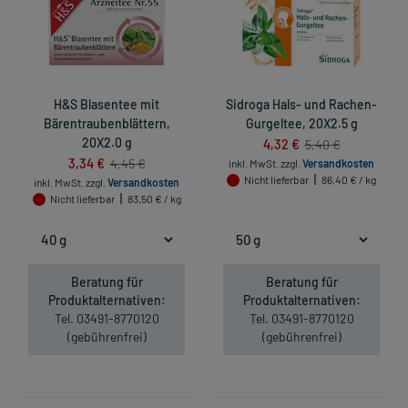
H&S Blasentee mit
Sidroga Hals- und Rachen-
Bärentraubenblättern,
Gurgeltee, 20X2.5 g
20X2.0 g
4,32 €
5,40 €
3,34 €
4,45 €
inkl. MwSt.
zzgl.
Versandkosten
Nicht lieferbar
86,40 € / kg
inkl. MwSt.
zzgl.
Versandkosten
Nicht lieferbar
83,50 € / kg
Beratung für
Beratung für
Produktalternativen:
Produktalternativen:
Tel. 03491-8770120
Tel. 03491-8770120
(gebührenfrei)
(gebührenfrei)