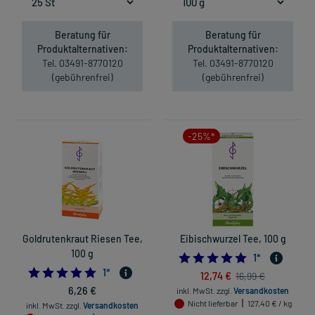
Beratung für
Beratung für
Produktalternativen:
Produktalternativen:
Tel. 03491-8770120
Tel. 03491-8770120
(gebührenfrei)
(gebührenfrei)
-25%*
Goldrutenkraut Riesen Tee,
Eibischwurzel Tee, 100 g
100 g
5.0
1
*
5.0
1
*
12,74 €
16,99 €
6,26 €
inkl. MwSt.
zzgl.
Versandkosten
Nicht lieferbar
127,40 € / kg
inkl. MwSt.
zzgl.
Versandkosten