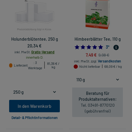
Holunderblütentee, 250 g
Himbeerblätter Tee, 110 g
20,34 €
5.0
3
*
inkl. MwSt.
Gratis-Versand
7,49 €
9,98 €
innerhalb D.
inkl. MwSt.
zzgl.
Versandkosten
: 3
81,36 € /
Lieferzeit
Nicht lieferbar
68,09 € / kg
kg
Werktage
Beratung für
Produktalternativen:
Tel. 03491-8770120
In den Warenkorb
(gebührenfrei)
Detail- & Pflichtinformationen