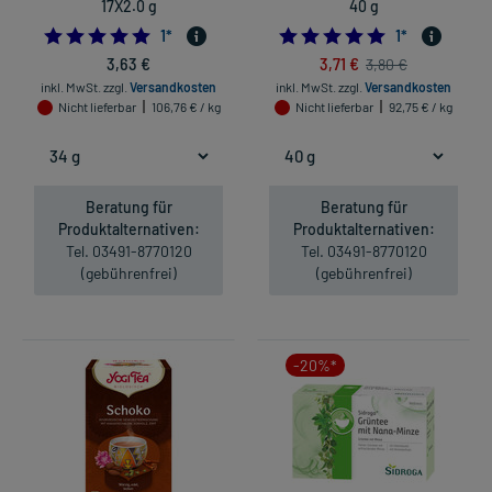
17X2.0 g
40 g
5.0
5.0
1
*
1
*
3,63 €
3,71 €
3,80 €
inkl. MwSt.
zzgl.
Versandkosten
inkl. MwSt.
zzgl.
Versandkosten
Nicht lieferbar
106,76 € / kg
Nicht lieferbar
92,75 € / kg
Beratung für
Beratung für
Produktalternativen:
Produktalternativen:
Tel. 03491-8770120
Tel. 03491-8770120
(gebührenfrei)
(gebührenfrei)
-20%*