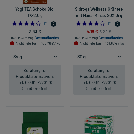
Yogi TEA Schoko Bio,
Sidroga Wellness Grüntee
17X2.0 g
mit Nana-Minze, 20X1.5 g
4.0
4.0
1
*
1
*
3,63 €
4,16 €
5,20 €
inkl. MwSt.
zzgl.
Versandkosten
inkl. MwSt.
zzgl.
Versandkosten
Nicht lieferbar
106,76 € / kg
Nicht lieferbar
138,67 € / kg
Beratung für
Beratung für
Produktalternativen:
Produktalternativen:
Tel. 03491-8770120
Tel. 03491-8770120
(gebührenfrei)
(gebührenfrei)