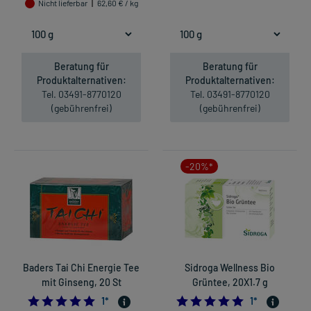
Nicht lieferbar
62,60 € / kg
Beratung für
Beratung für
Produktalternativen:
Produktalternativen:
Tel. 03491-8770120
Tel. 03491-8770120
(gebührenfrei)
(gebührenfrei)
-20%*
Baders Tai Chi Energie Tee
Sidroga Wellness Bio
mit Ginseng, 20 St
Grüntee, 20X1.7 g
5.0
5.0
1
*
1
*