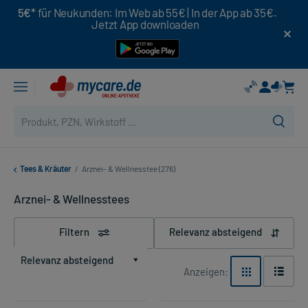
5€*
für Neukunden: Im Web ab 55€ | In der App ab 35€.
Jetzt App downloaden
Tees & Kräuter
/
Arznei- & Wellnesstee (276)
Arznei- & Wellnesstees
Filtern
Relevanz absteigend
Relevanz absteigend
Anzeigen: