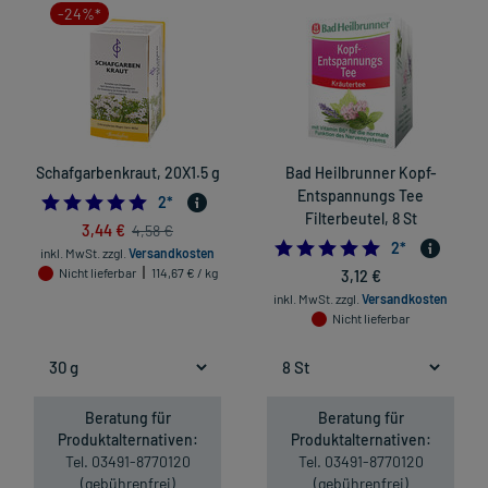
-24%*
Schafgarbenkraut, 20X1.5 g
Bad Heilbrunner Kopf-
Entspannungs Tee
5.0
2
*
Filterbeutel, 8 St
3,44 €
4,58 €
5.0
2
*
inkl. MwSt.
zzgl.
Versandkosten
Nicht lieferbar
114,67 € / kg
3,12 €
inkl. MwSt.
zzgl.
Versandkosten
Nicht lieferbar
Beratung für
Beratung für
Produktalternativen:
Produktalternativen:
Tel. 03491-8770120
Tel. 03491-8770120
(gebührenfrei)
(gebührenfrei)