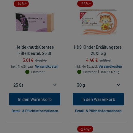
-14%*
-25%*
Heidekrautblütentee
H&S Kinder Erkältungstee,
Filterbeutel, 25 St
20X1.5 g
3,01 €
4,46 €
3,52 €
5,95 €
inkl. MwSt.
zzgl.
Versandkosten
inkl. MwSt.
zzgl.
Versandkosten
Lieferbar
Lieferbar
148,67 € / kg
In den Warenkorb
In den Warenkorb
Detail- & Pflichtinformationen
Detail- & Pflichtinformationen
-24%*