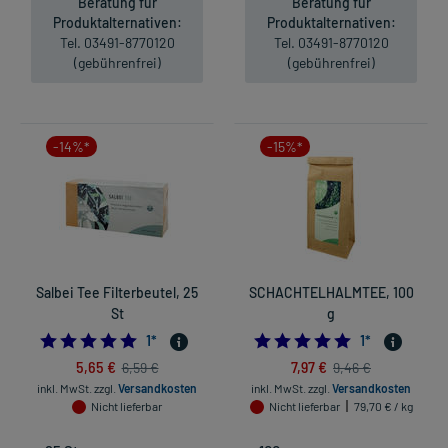
Beratung für
Beratung für
Produktalternativen:
Produktalternativen:
Tel. 03491-8770120
Tel. 03491-8770120
(gebührenfrei)
(gebührenfrei)
-14%*
-15%*
Salbei Tee Filterbeutel, 25
SCHACHTELHALMTEE, 100
St
g
5.0
5.0
1
*
1
*
5,65 €
7,97 €
6,59 €
9,46 €
inkl. MwSt.
zzgl.
Versandkosten
inkl. MwSt.
zzgl.
Versandkosten
Nicht lieferbar
Nicht lieferbar
79,70 € / kg