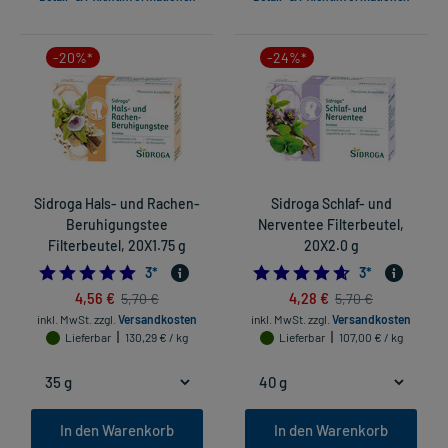
-20%*
-24%*
Sidroga Hals- und Rachen-
Sidroga Schlaf- und
Beruhigungstee
Nerventee Filterbeutel,
Filterbeutel, 20X1.75 g
20X2.0 g
5.0
4.666666666666
3
*
3
*
4,56 €
4,28 €
5,70 €
5,70 €
inkl. MwSt.
zzgl.
Versandkosten
inkl. MwSt.
zzgl.
Versandkosten
Lieferbar
130,29 € / kg
Lieferbar
107,00 € / kg
In den Warenkorb
In den Warenkorb