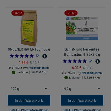
-14%*
-25%*
GRUENER HAFERTEE, 100 g
Schlaf- und Nerventee
Bombastus N, 20X2.0 g
5.0
3
*
5.0
3
*
4,62 €
5,40 €
4,94 €
6,59 €
inkl. MwSt.
zzgl.
Versandkosten
Lieferbar
46,20 € / kg
inkl. MwSt.
zzgl.
Versandkosten
Lieferbar
123,50 € / kg
In den Warenkorb
In den Warenkorb
Detail- & Pflichtinformationen
Detail- & Pflichtinformationen