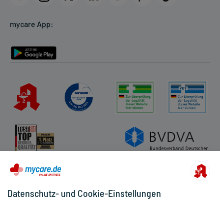
Cookie-Einstellungen
mycare App:
Rückgabe/Widerruf
Barrierefreiheitserklärung
Datenschutz- und Cookie-Einstellungen