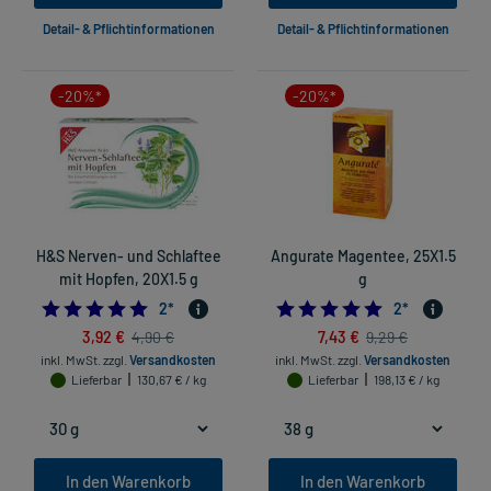
Detail- & Pflichtinformationen
Detail- & Pflichtinformationen
-20%*
-20%*
H&S Nerven- und Schlaftee
Angurate Magentee, 25X1.5
mit Hopfen, 20X1.5 g
g
5.0
5.0
2
*
2
*
3,92 €
7,43 €
4,90 €
9,29 €
inkl. MwSt.
zzgl.
Versandkosten
inkl. MwSt.
zzgl.
Versandkosten
Lieferbar
130,67 € / kg
Lieferbar
198,13 € / kg
In den Warenkorb
In den Warenkorb