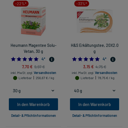
-22%*
-33%*
Heumann Magentee Solu-
H&S Erkältungstee, 20X2.0
Vetan, 30 g
g
4.75
4.75
4
*
4
*
7,70 €
3,15 €
9,97 €
4,75 €
inkl. MwSt.
zzgl.
Versandkosten
inkl. MwSt.
zzgl.
Versandkosten
Lieferbar
256,67 € / kg
Lieferbar
78,75 € / kg
In den Warenkorb
In den Warenkorb
Detail- & Pflichtinformationen
Detail- & Pflichtinformationen