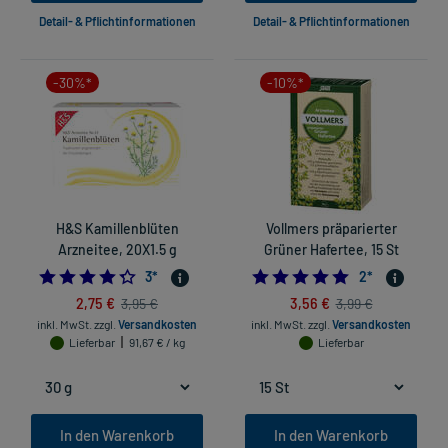
Detail- & Pflichtinformationen
Detail- & Pflichtinformationen
-30%*
-10%*
H&S Kamillenblüten
Vollmers präparierter
Arzneitee, 20X1.5 g
Grüner Hafertee, 15 St
4.333333333333333
5.0
3
*
2
*
2,75 €
3,56 €
3,95 €
3,99 €
inkl. MwSt.
zzgl.
Versandkosten
inkl. MwSt.
zzgl.
Versandkosten
Lieferbar
91,67 € / kg
Lieferbar
In den Warenkorb
In den Warenkorb