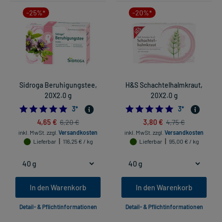
-25%*
-20%*
Sidroga Beruhigungstee,
H&S Schachtelhalmkraut,
20X2.0 g
20X2.0 g
5.0
5.0
3
*
3
*
4,65 €
3,80 €
6,20 €
4,75 €
inkl. MwSt.
zzgl.
Versandkosten
inkl. MwSt.
zzgl.
Versandkosten
Lieferbar
116,25 € / kg
Lieferbar
95,00 € / kg
In den Warenkorb
In den Warenkorb
Detail- & Pflichtinformationen
Detail- & Pflichtinformationen