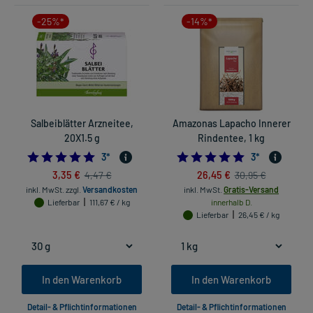
-25%*
-14%*
Salbeiblätter Arzneitee,
Amazonas Lapacho Innerer
20X1.5 g
Rindentee, 1 kg
5.0
5.0
3
*
3
*
3,35 €
26,45 €
4,47 €
30,95 €
inkl. MwSt.
zzgl.
Versandkosten
inkl. MwSt.
Gratis-Versand
Lieferbar
111,67 € / kg
innerhalb D.
Lieferbar
26,45 € / kg
In den Warenkorb
In den Warenkorb
Detail- & Pflichtinformationen
Detail- & Pflichtinformationen