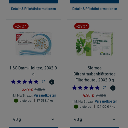
Detail- & Pflichtinformationen
Detail- & Pflichtinformationen
-24%*
-29%*
H&S Darm-Heiltee, 20X2.0
Sidroga
g
Bärentraubenblättertee
Filterbeutel, 20X2.0 g
5.0
2
*
5.0
2
*
3,49 €
4,65 €
4,96 €
7,08 €
inkl. MwSt.
zzgl.
Versandkosten
Lieferbar
87,25 € / kg
inkl. MwSt.
zzgl.
Versandkosten
Lieferbar
124,00 € / kg