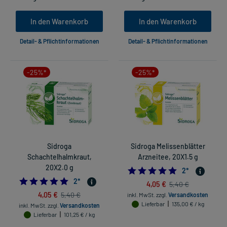
In den Warenkorb
In den Warenkorb
Detail- & Pflichtinformationen
Detail- & Pflichtinformationen
-25%*
-25%*
Sidroga
Sidroga Melissenblätter
Schachtelhalmkraut,
Arzneitee, 20X1.5 g
20X2.0 g
5.0
2
*
5.0
2
*
4,05 €
5,40 €
4,05 €
5,40 €
inkl. MwSt.
zzgl.
Versandkosten
Lieferbar
135,00 € / kg
inkl. MwSt.
zzgl.
Versandkosten
Lieferbar
101,25 € / kg