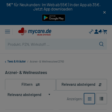
5€*
für Neukunden: Im Web ab 55€ | In der App ab 35€.
Jetzt App downloaden
Tees & Kräuter
/
Arznei- & Wellnesstee (276)
Arznei- & Wellnesstees
Filtern
Relevanz absteigend
Relevanz absteigend
Anzeigen: