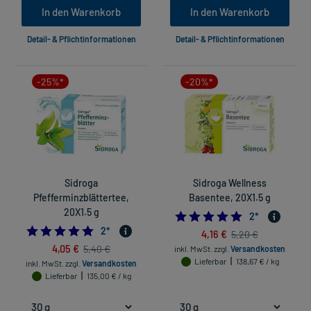
In den Warenkorb
In den Warenkorb
Detail- & Pflichtinformationen
Detail- & Pflichtinformationen
-25%*
-20%*
Sidroga
Sidroga Wellness
Pfefferminzblättertee,
Basentee, 20X1.5 g
20X1.5 g
5.0
2
*
5.0
2
*
4,16 €
5,20 €
4,05 €
5,40 €
inkl. MwSt.
zzgl.
Versandkosten
Lieferbar
138,67 € / kg
inkl. MwSt.
zzgl.
Versandkosten
Lieferbar
135,00 € / kg