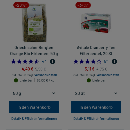
-20%*
-34%*
Griechischer Bergtee
Avitale Cranberry Tee
Orange Bio Hirtentee, 50 g
Filterbeutel, 20 St
4.5
3.8
4
*
5
*
4,40 €
3,11 €
5,50 €
4,75 €
inkl. MwSt.
zzgl.
Versandkosten
inkl. MwSt.
zzgl.
Versandkosten
Lieferbar
88,00 € / kg
Lieferbar
In den Warenkorb
In den Warenkorb
Detail- & Pflichtinformationen
Detail- & Pflichtinformationen