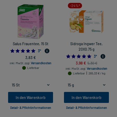
-24%*
Salus Frauentee, 15 St
Sidroga Ingwer Tee,
20X0.75 g
5.0
3
*
5.0
3
*
3,83 €
3,98 €
5,30 €
inkl. MwSt.
zzgl.
Versandkosten
Lieferbar
inkl. MwSt.
zzgl.
Versandkosten
Lieferbar
265,33 € / kg
In den Warenkorb
In den Warenkorb
Detail- & Pflichtinformationen
Detail- & Pflichtinformationen