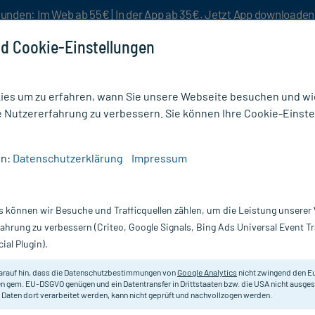
unden: Im Web ab 55€ | In der App ab 35€. Jetzt App downloade
d Cookie-Einstellungen
es um zu erfahren, wann Sie unsere Webseite besuchen und wie
e Nutzererfahrung zu verbessern. Sie können Ihre Cookie-Einste
nlösen
Rezeptur
Aktion %
en:
Datenschutzerklärung
Impressum
s können wir Besuche und Trafficquellen zählen, um die Leistung unsere
 Zecken bei Hunden
fahrung zu verbessern (Criteo, Google Signals, Bing Ads Universal Event 
ial Plugin).
t der wärmeren Tage tauchen in der Natur
Zecken
auf, die Übert
ür Ihren vierbeinigen Freund darstellen können. Finden Sie im
m
arauf hin, dass die Datenschutzbestimmungen von
Google Analytics
nicht zwingend den E
abletten, Sprays, Lotionen oder Tropfen. Außerdem finden Sie w
n gem. EU-DSGVO genügen und ein Datentransfer in Drittstaaten bzw. die USA nicht ausg
 Daten dort verarbeitet werden, kann nicht geprüft und nachvollzogen werden.
nung
.