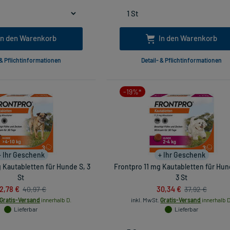
In den Warenkorb
In den Warenkorb
 & Pflichtinformationen
Detail- & Pflichtinformationen
-19%*
+ Ihr Geschenk
+ Ihr Geschenk
 Kautabletten für Hunde S, 3
Frontpro 11 mg Kautabletten für Hun
St
3 St
2,78 €
30,34 €
40,97 €
37,92 €
Gratis-Versand
innerhalb D.
inkl. MwSt.
Gratis-Versand
innerhalb D
Lieferbar
Lieferbar