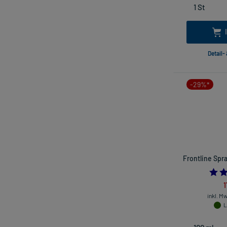
Detail-
-29%*
Frontline Spr
1
inkl. M
L