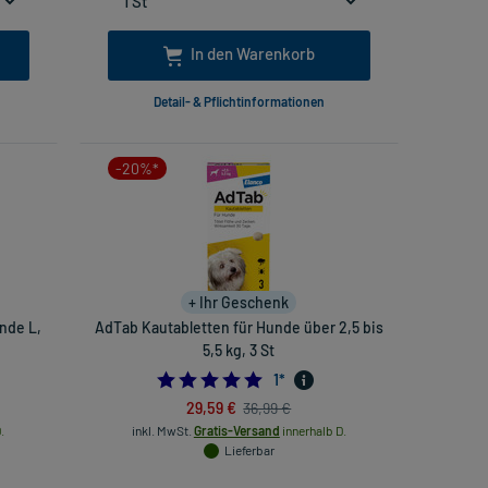
In den Warenkorb
Detail- & Pflichtinformationen
-20%*
+ Ihr Geschenk
nde L,
AdTab Kautabletten für Hunde über 2,5 bis
5,5 kg, 3 St
5.0
1
*
29,59 €
36,99 €
.
inkl. MwSt.
Gratis-Versand
innerhalb D.
Lieferbar