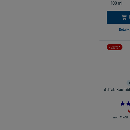
Detail-
-20%*
AdTab Kautabl
4
inkl. MwSt.