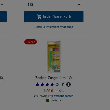
In den Warenkorb
Detail- & Pflichtinformationen
-12%*
 St
Zecken-Zange Ultra, 1 St
666666665
4.0
1
*
4,09 €
4,65 €
inkl. MwSt.
zzgl.
Versandkosten
Lieferbar