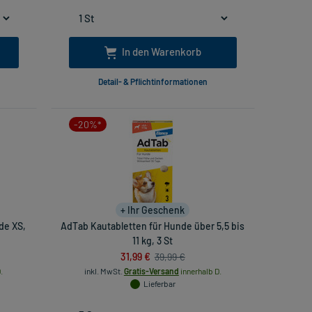
In den Warenkorb
Detail- & Pflichtinformationen
-20%*
+ Ihr Geschenk
de XS,
AdTab Kautabletten für Hunde über 5,5 bis
11 kg, 3 St
31,99 €
39,99 €
.
inkl. MwSt.
Gratis-Versand
innerhalb D.
Lieferbar