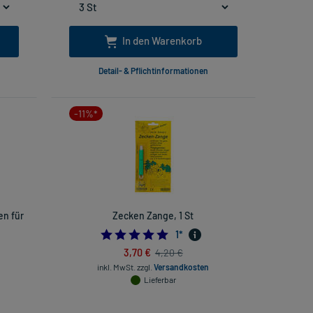
In den Warenkorb
Detail- & Pflichtinformationen
-11%*
en für
Zecken Zange, 1 St
5.0
1
*
3,70 €
4,20 €
inkl. MwSt.
zzgl.
Versandkosten
Lieferbar