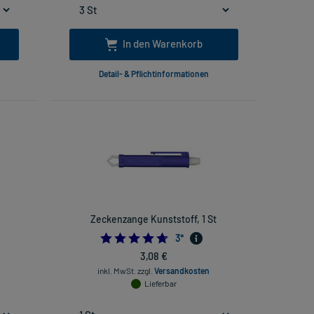
In den Warenkorb
Detail- & Pflichtinformationen
Zeckenzange Kunststoff, 1 St
4.666666666666667
3
*
3,08 €
inkl. MwSt.
zzgl.
Versandkosten
Lieferbar