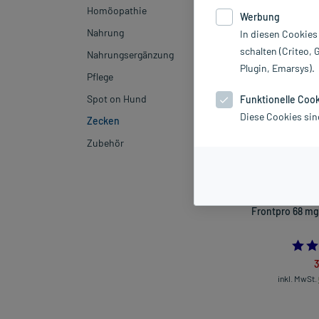
Homöopathie
Werbung
Hersteller
Nahrung
In diesen Cookies
schalten (Criteo, 
Nahrungsergänzung
Sortieren
Rele
Plugin, Emarsys).
Pflege
Spot on Hund
Funktionelle Coo
-20%*
Diese Cookies sin
Zecken
Zubehör
Frontpro 68 mg
3
inkl. MwSt.