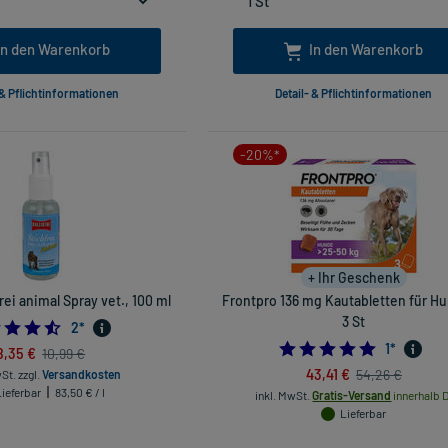
In den Warenkorb
In den Warenkorb
 & Pflichtinformationen
Detail- & Pflichtinformationen
-20%*
+ Ihr Geschenk
frei animal Spray vet., 100 ml
Frontpro 136 mg Kautabletten für Hu
3 St
4.5
2
*
5.0
1
*
8,35 €
10,99 €
43,41 €
54,26 €
wSt.
zzgl.
Versandkosten
Lieferbar
83,50 € / l
inkl. MwSt.
Gratis-Versand
innerhalb D
Lieferbar