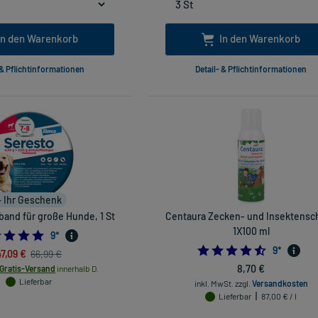
In den Warenkorb
In den Warenkorb
 & Pflichtinformationen
Detail- & Pflichtinformationen
+ Ihr Geschenk
band für große Hunde, 1 St
Centaura Zecken- und Insektensc
1X100 ml
5.0
9
*
4.5555555
9
*
47,09 €
66,99 €
8,70 €
Gratis-Versand
innerhalb D.
Lieferbar
inkl. MwSt.
zzgl.
Versandkosten
Lieferbar
87,00 € / l