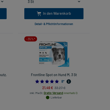
In den Warenkorb
Detail- & Pflichtinformationen
-35%*
hutz,
Frontline Spot on Hund M, 3 St
4.875
8
*
55555555
21,49 €
33,27 €
inkl. MwSt.
Gratis-Versand
innerhalb D.
Lieferbar