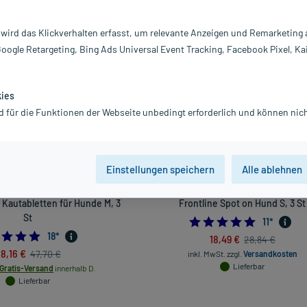
Darreichung
 wird das Klickverhalten erfasst, um relevante Anzeigen und Remarketing
Google Retargeting, Bing Ads Universal Event Tracking, Facebook Pixel, Ka
vanz absteigend
Produkte pro Seite:
24
kies
-35%*
d für die Funktionen der Webseite unbedingt erforderlich und können nich
Einstellungen speichern
Alle ablehnen
+ Ihr Geschenk
 Kautabletten für Hunde M, 3
Frontline Spot on Hund S, 3 St
St
5.0
11
*
5.0
18
*
18,49 €
28,84 €
8,16 €
47,70 €
inkl. MwSt.
zzgl.
Versandkosten
Lieferbar
Gratis-Versand
innerhalb D.
Lieferbar