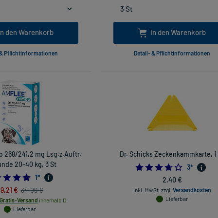
In den Warenkorb
In den Warenkorb
 & Pflichtinformationen
Detail- & Pflichtinformationen
 268/241,2 mg Lsg.z.Auftr.
Dr. Schicks Zeckenkammkarte, 1
unde 20-40 kg, 3 St
3.6666666
3
*
5.0
1
*
2,40 €
9,21 €
34,09 €
inkl. MwSt.
zzgl.
Versandkosten
Lieferbar
Gratis-Versand
innerhalb D.
Lieferbar