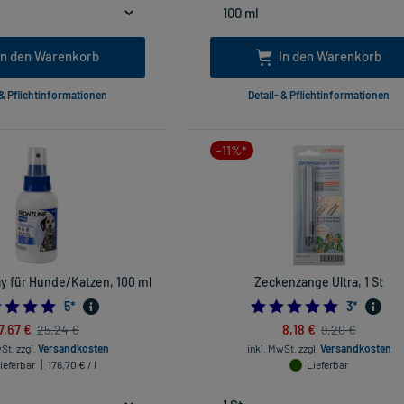
In den Warenkorb
In den Warenkorb
 & Pflichtinformationen
Detail- & Pflichtinformationen
-11%*
ay für Hunde/Katzen, 100 ml
Zeckenzange Ultra, 1 St
4.8
5.0
5
*
3
*
7,67 €
8,18 €
25,24 €
9,20 €
wSt.
zzgl.
Versandkosten
inkl. MwSt.
zzgl.
Versandkosten
ieferbar
176,70 € / l
Lieferbar