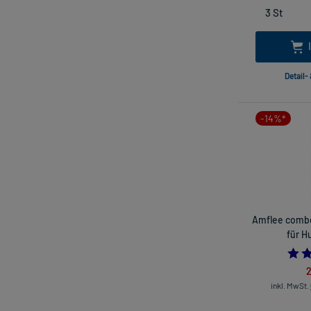
Detail-
-14%*
Amflee combo
für H
2
inkl. MwSt.