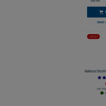
Detail-
-24%*
Ballistol Stich
inkl. M