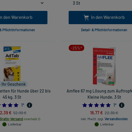
In den Warenkorb
In den Warenkorb
 & Pflichtinformationen
Detail- & Pflichtinformationen
-25%*
+ Ihr Geschenk
etten für Hunde über 22 bis
Amflee 67 mg Lösung zum Auftropf
45 kg, 3 St
Kleine Hunde, 3 St
5.0
5.0
1
*
1
*
2,39 €
16,77 €
52,99 €
22,36 €
Gratis-Versand
innerhalb D.
inkl. MwSt.
zzgl.
Versandkosten
Lieferbar
Lieferbar