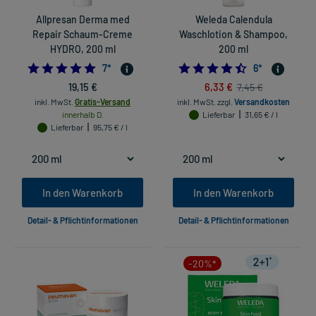
Allpresan Derma med
Weleda Calendula
Repair Schaum-Creme
Waschlotion & Shampoo,
HYDRO, 200 ml
200 ml
4.857142857142857
4.5
7
*
6
*
19,15 €
6,33 €
7,45 €
inkl. MwSt.
Gratis-Versand
inkl. MwSt.
zzgl.
Versandkosten
innerhalb D.
Lieferbar
31,65 € / l
Lieferbar
95,75 € / l
In den Warenkorb
In den Warenkorb
Detail- & Pflichtinformationen
Detail- & Pflichtinformationen
-20%*