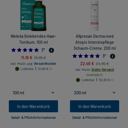
Weleda Belebendes Haar-
Allpresan Derma med
Tonikum, 100 ml
Atopix Intensivpflege
Schaum-Creme, 200 ml
5.0
3
*
5.0
3
*
11,16 €
13,95 €
22,46 €
24,95 €
inkl. MwSt.
zzgl.
Versandkosten
Lieferbar
111,60 € / l
inkl. MwSt.
Gratis-Versand
innerhalb D.
Lieferbar
112,30 € / l
In den Warenkorb
In den Warenkorb
Detail- & Pflichtinformationen
Detail- & Pflichtinformationen