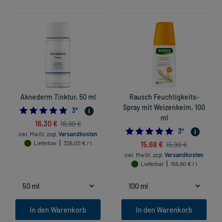
Aknederm Tinktur, 50 ml
Rausch Feuchtigkeits-
Spray mit Weizenkeim, 100
5.0
3
*
ml
16,30 €
16,99 €
5.0
3
*
inkl. MwSt.
zzgl.
Versandkosten
Lieferbar
326,00 € / l
15,68 €
15,90 €
inkl. MwSt.
zzgl.
Versandkosten
Lieferbar
156,80 € / l
In den Warenkorb
In den Warenkorb