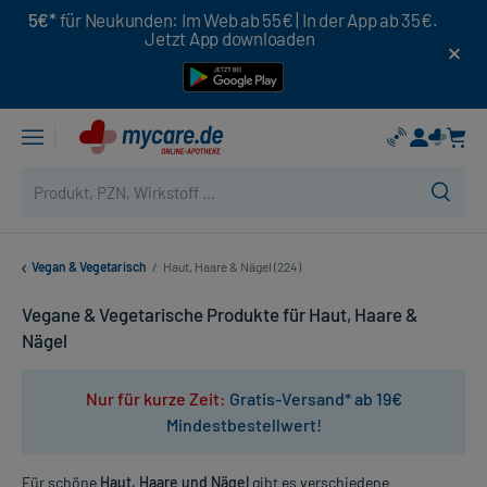
5€*
für Neukunden: Im Web ab 55€ | In der App ab 35€.
Jetzt App downloaden
Vegan & Vegetarisch
/
Haut, Haare & Nägel (224)
Vegane & Vegetarische Produkte für Haut, Haare &
Nägel
Nur für kurze Zeit:
Gratis-Versand* ab 19€
Mindestbestellwert!
Für schöne
Haut, Haare und Nägel
gibt es verschiedene