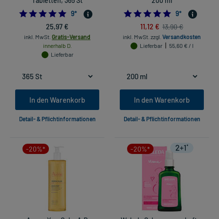
Tabletten, 365 St
200 ml
5.0
4.777777777777
9
*
9
*
25,97 €
11,12 €
13,90 €
inkl. MwSt.
Gratis-Versand
inkl. MwSt.
zzgl.
Versandkosten
innerhalb D.
Lieferbar
55,60 € / l
Lieferbar
In den Warenkorb
In den Warenkorb
Detail- & Pflichtinformationen
Detail- & Pflichtinformationen
-20%*
-20%*