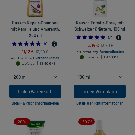
Rausch Repair-Shampoo
Rausch Entwirr-Spray mit
mit Kamille und Amaranth,
Schweizer Kräutern, 100 ml
200 ml
4.8
5
*
4.8
5
*
13,14 €
13,50 €
11,12 €
13,90 €
inkl. MwSt.
zzgl.
Versandkosten
Lieferbar
131,40 € / l
inkl. MwSt.
zzgl.
Versandkosten
Lieferbar
55,60 € / l
In den Warenkorb
In den Warenkorb
Detail- & Pflichtinformationen
Detail- & Pflichtinformationen
-20%*
-20%*