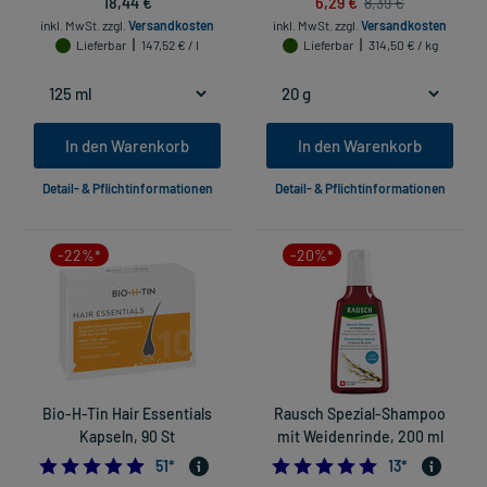
18,44 €
6,29 €
8,39 €
inkl. MwSt.
zzgl.
Versandkosten
inkl. MwSt.
zzgl.
Versandkosten
Lieferbar
147,52 € / l
Lieferbar
314,50 € / kg
In den Warenkorb
In den Warenkorb
Detail- & Pflichtinformationen
Detail- & Pflichtinformationen
-22%*
-20%*
Bio-H-Tin Hair Essentials
Rausch Spezial-Shampoo
Kapseln, 90 St
mit Weidenrinde, 200 ml
4.784313725490196
4.76923076923
51
*
13
*