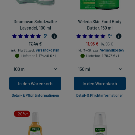
Deumavan Schutzsalbe
Weleda Skin Food Body
Lavendel, 100 ml
Butter, 150 ml
5.0
5.0
5
*
5
*
17,44 €
11,96 €
14,95 €
inkl. MwSt.
zzgl.
Versandkosten
inkl. MwSt.
zzgl.
Versandkosten
Lieferbar
174,40 € / l
Lieferbar
79,73 € / l
In den Warenkorb
In den Warenkorb
Detail- & Pflichtinformationen
Detail- & Pflichtinformationen
-20%*