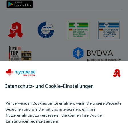
Datenschutz- und Cookie-Einstellungen
Wir verwenden Cookies um zu erfahren, wann Sie unsere Webseite
besuchen und wie Sie mit uns interagieren, um Ihre
Nutzererfahrung zu verbessern. Sie können Ihre Cookie-
Alle Preise gelten inkl. MwSt., ggf. zzgl. Versandkosten
Einstellungen jederzeit ändern.
Informationen auf dieser Website werden ausschließlich für