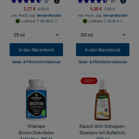
4.583333333333333
4.5
12
*
10
*
3,27 €
5,99 €
6,99 €
7,99 €
inkl. MwSt.
zzgl.
Versandkosten
inkl. MwSt.
zzgl.
Versandkosten
Lieferbar
130,80 € / l
Lieferbar
59,90 € / l
In den Warenkorb
In den Warenkorb
Detail- & Pflichtinformationen
Detail- & Pflichtinformationen
-20%*
Vitamaze
Rausch Anti-Schuppen-
Biotin+Zink+Selen
Shampoo mit Huflattich,