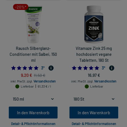
-20%*
Rausch Silberglanz-
Vitamaze Zink 25 mg
Conditioner mit Salbei, 150
hochdosiert vegane
ml
Tabletten, 180 St
5.0
5.0
3
*
3
*
9,20 €
16,97 €
11,50 €
inkl. MwSt.
zzgl.
Versandkosten
inkl. MwSt.
zzgl.
Versandkosten
Lieferbar
61,33 € / l
Lieferbar
In den Warenkorb
In den Warenkorb
Detail- & Pflichtinformationen
Detail- & Pflichtinformationen