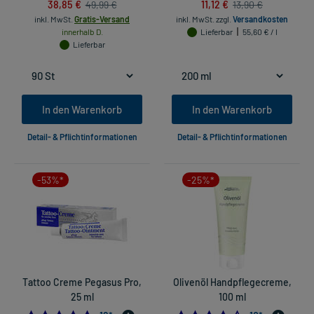
38,85 €
11,12 €
49,99 €
13,90 €
inkl. MwSt.
Gratis-Versand
inkl. MwSt.
zzgl.
Versandkosten
innerhalb D.
Lieferbar
55,60 € / l
Lieferbar
In den Warenkorb
In den Warenkorb
Detail- & Pflichtinformationen
Detail- & Pflichtinformationen
-53%*
-25%*
Tattoo Creme Pegasus Pro,
Olivenöl Handpflegecreme,
25 ml
100 ml