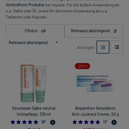
tierleidfreie Produkte
bei mycare. Für die äußere Anwendung als
u.a. Salbe oder Öl, sowie für die innere Anwendung als u.a.
Tabletten oder Kapseln.
Filtern
Relevanz absteigend
Relevanz absteigend
Anzeigen:
-25%*
Deumavan Salbe neutral
Bepanthen Sensiderm
Intimpflege, 125 ml
Anti-Juckreiz Creme, 20 g
4.833333333333333
5.0
18
*
11
*