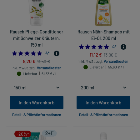
Rausch Pflege-Conditioner
Rausch Nähr-Shampoo mit
mit Schweizer Kräutern,
Ei-Öl, 200 ml
150 ml
5.0
4
*
5.0
4
*
11,12 €
13,90 €
9,20 €
11,50 €
inkl. MwSt.
zzgl.
Versandkosten
Lieferbar
55,60 € / l
inkl. MwSt.
zzgl.
Versandkosten
Lieferbar
61,33 € / l
In den Warenkorb
In den Warenkorb
Detail- & Pflichtinformationen
Detail- & Pflichtinformationen
-20%*