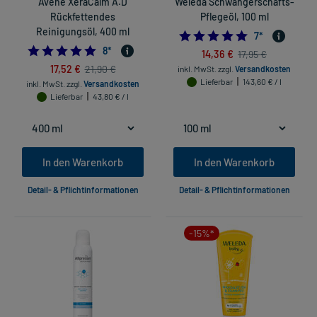
Avene XeraCalm A.D
Weleda Schwangerschafts-
Rückfettendes
Pflegeöl, 100 ml
Reinigungsöl, 400 ml
5.0
7
*
4.875
8
*
14,36 €
17,95 €
17,52 €
21,90 €
inkl. MwSt.
zzgl.
Versandkosten
Lieferbar
143,60 € / l
inkl. MwSt.
zzgl.
Versandkosten
Lieferbar
43,80 € / l
In den Warenkorb
In den Warenkorb
Detail- & Pflichtinformationen
Detail- & Pflichtinformationen
-15%*