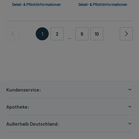
Detail- & Pflichtinformationen
Detail- & Pflichtinformationen
1
2
9
10
...
Kundenservice:
Versandkosten
Apotheke:
Zahlungsarten
Ratgeber
Kontakt
Außerhalb Deutschland:
E-Rezept
FAQ
Versandkosten Schweiz
Papierrezept einlösen