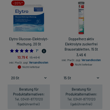
-20%*
Elytro Glucose-Elektrolyt-
Doppelherz aktiv
Mischung, 20 St
Elektrolyte zuckerfrei
Brausetabletten, 15 St
5.0
1
*
3,45 €
10,79 €
13,49 €
inkl. MwSt.
zzgl.
Versandkosten
inkl. MwSt.
zzgl.
Versandkosten
Nicht lieferbar
Nicht lieferbar
Beratung für
Beratung für
Produktalternativen:
Produktalternativen:
Tel. 03491-8770120
Tel. 03491-8770120
(gebührenfrei)
(gebührenfrei)