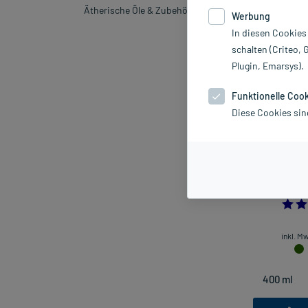
Ätherische Öle & Zubehör
Werbung
Sortieren
Rele
In diesen Cookies
schalten (Criteo, 
Plugin, Emarsys).
Funktionelle Coo
Diese Cookies sin
Kneipp Aroma 
A
inkl. M