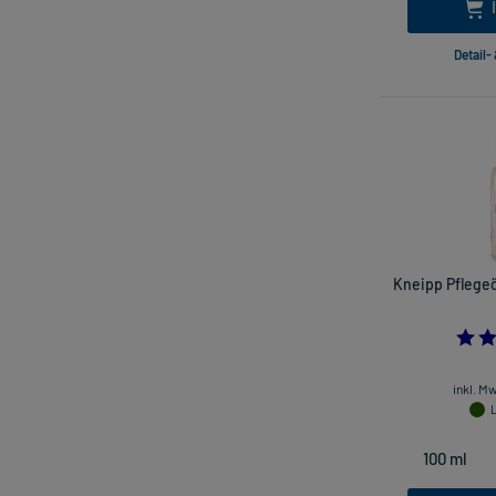
Detail-
Kneipp Pflegeö
inkl. M
L