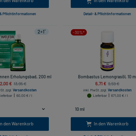
In den Warenkorb
In den Warenkorb
 & Pflichtinformationen
Detail- & Pflichtinformationen
-30%*
annen Erholungsbad, 200 ml
Bombastus Lemongrasöl, 10 m
12,00 €
6,71 €
13,95 €
9,59 €
wSt.
zzgl.
Versandkosten
inkl. MwSt.
zzgl.
Versandkosten
ieferbar
60,00 € / l
Lieferbar
671,00 € / l
In den Warenkorb
In den Warenkorb