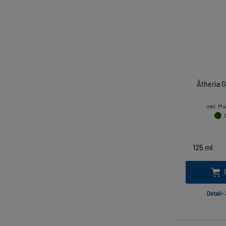
Ätheria 
inkl. M
Detail-