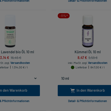
 & Pflichtinformationen
Detail- & Pflichtinformationen
-11%*
 Lavendel bio Öl, 10 ml
Kümmel Öl, 10 ml
13,14 €
8,47 €
16,45 €
9,59 €
wSt.
zzgl.
Versandkosten
inkl. MwSt.
zzgl.
Versandkosten
eferbar
1.314,00 € / l
Lieferbar
847,00 € / l
In den Warenkorb
In den Warenkorb
 & Pflichtinformationen
Detail- & Pflichtinformationen