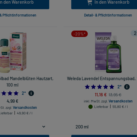
In den Warenkorb
In den Warenkorb
 & Pflichtinformationen
Detail- & Pflichtinformationen
-20%*
lbad Mandelblüten Hautzart,
Weleda Lavendel Entspannungsbad, 
100 ml
5.0
2
*
5.0
2
*
11,16 €
13,95 €
4,99 €
inkl. MwSt.
zzgl.
Versandkosten
Lieferbar
55,80 € / l
wSt.
zzgl.
Versandkosten
ieferbar
49,90 € / l