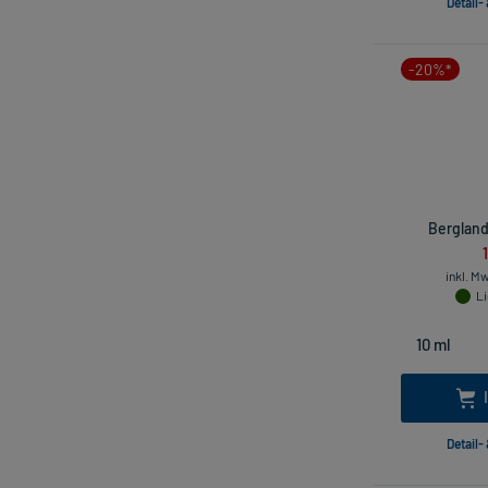
Detail-
-20%*
Bergland
inkl. M
Li
Detail-