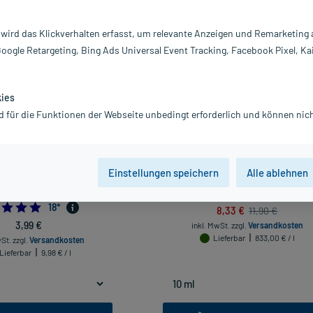
vanz absteigend
Produkte pro Seite:
24
 wird das Klickverhalten erfasst, um relevante Anzeigen und Remarketing
Google Retargeting, Bing Ads Universal Event Tracking, Facebook Pixel, Ka
-30%*
kies
d für die Funktionen der Webseite unbedingt erforderlich und können nich
Einstellungen speichern
Alle ablehnen
Pflegeschaumbad Glückliche
Bombastus Lavendelöl, 10 ml
uszeit, 400 ml
5.0
9
*
4.888888888888889
18
*
8,33 €
11,90 €
3,99 €
inkl. MwSt.
zzgl.
Versandkosten
Lieferbar
833,00 € / l
wSt.
zzgl.
Versandkosten
Lieferbar
9,98 € / l