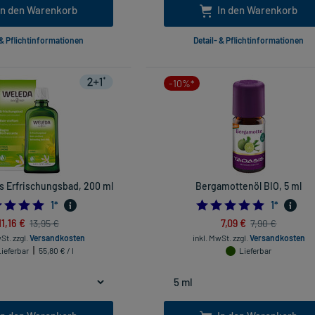
In den Warenkorb
In den Warenkorb
 & Pflichtinformationen
Detail- & Pflichtinformationen
-10%*
s Erfrischungsbad, 200 ml
Bergamottenöl BIO, 5 ml
5.0
5.0
1
*
1
*
11,16 €
7,09 €
13,95 €
7,90 €
wSt.
zzgl.
Versandkosten
inkl. MwSt.
zzgl.
Versandkosten
Lieferbar
55,80 € / l
Lieferbar