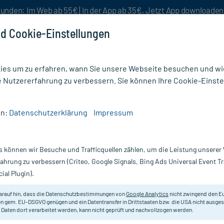
unden: Im Web ab 55€ | In der App ab 35€. Jetzt App downloade
d Cookie-Einstellungen
es um zu erfahren, wann Sie unsere Webseite besuchen und wie
e Nutzererfahrung zu verbessern. Sie können Ihre Cookie-Einste
nlösen
Rezeptur
Aktion %
en:
Datenschutzerklärung
Impressum
17)
s können wir Besuche und Trafficquellen zählen, um die Leistung unsere
fahrung zu verbessern (Criteo, Google Signals, Bing Ads Universal Event 
ial Plugin).
 Aroma-Duschbäder erweitern die Aromatherapie. So unterstüt
d den umfassenden Therapieansatz.
arauf hin, dass die Datenschutzbestimmungen von
Google Analytics
nicht zwingend den E
n gem. EU-DSGVO genügen und ein Datentransfer in Drittstaaten bzw. die USA nicht ausg
 Daten dort verarbeitet werden, kann nicht geprüft und nachvollzogen werden.
Darreichung