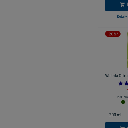
Detail-
-20%*
Weleda Citru
inkl. M