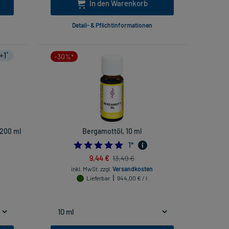
In den Warenkorb
Detail- & Pflichtinformationen
-30%*
200 ml
Bergamottöl, 10 ml
5.0
1
*
9,44 €
13,49 €
inkl. MwSt.
zzgl.
Versandkosten
Lieferbar
944,00 € / l