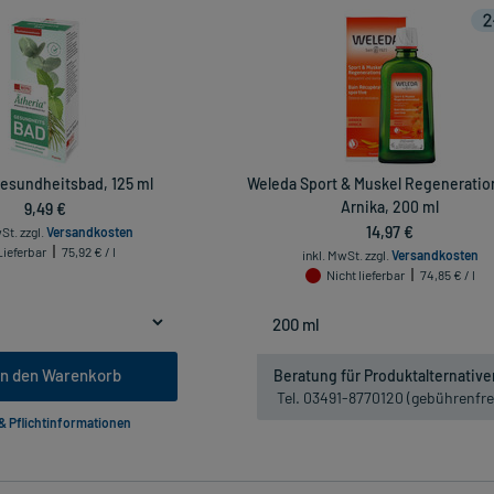
Gesundheitsbad, 125 ml
Weleda Sport & Muskel Regenerati
9,49 €
Arnika, 200 ml
14,97 €
wSt.
zzgl.
Versandkosten
Lieferbar
75,92 € / l
inkl. MwSt.
zzgl.
Versandkosten
Nicht lieferbar
74,85 € / l
In den Warenkorb
Beratung für Produktalternative
Tel. 03491-8770120 (gebührenfre
 & Pflichtinformationen