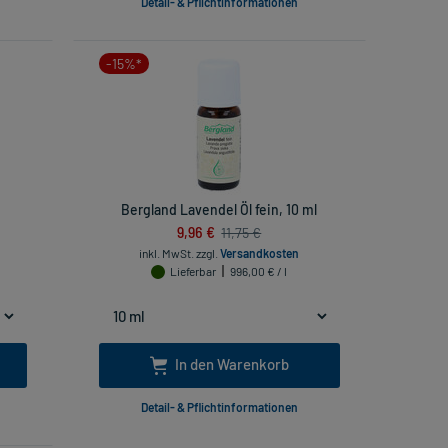
Detail- & Pflichtinformationen
-15%*
Bergland Lavendel Öl fein, 10 ml
9,96 €
11,75 €
inkl. MwSt.
zzgl.
Versandkosten
Lieferbar
996,00 € / l
In den Warenkorb
Detail- & Pflichtinformationen