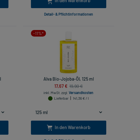
In den Warenkorb
Detail- & Pflichtinformationen
-11%*
l
Alva Bio-Jojoba-Öl, 125 ml
17,67 €
19,90 €
inkl. MwSt.
zzgl.
Versandkosten
Lieferbar
141,36 € / l
In den Warenkorb