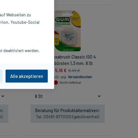
-20%*
 auf Webseiten zu
irion, Youtube-Social
t deaktiviert werden.
floss
GUM Proxabrush Classic ISO 4
Ersatzbürsten 1,3 mm, 8 St
5,16 €
6,45 €
Alle akzeptieren
inkl. MwSt.
zzgl.
Versandkosten
Nicht lieferbar
n:
Beratung für Produktalternativen:
i)
Tel. 03491-8770120 (gebührenfrei)