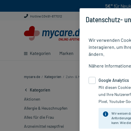
5€*
für Neuk
Hotline 03491-877012
Datenschutz- un
Wir verwenden Cooki
interagieren, um Ihr
Kategorien
Marken
Ratgeber
E-Rezept ei
ändern.
Nähere Information
mycare.de
/
Kategorien
/
Zahn- & Mundpflege (816)
Google Analytics
Mit diesen Cookie
Zahnpflegep
Kategorien
und Ihre Nutzerer
Aktionen
Pixel, Youtube-Soc
Marke
Allergie & Heuschnupfen
Wir weisen d
Alles für die Frau
Anforderunge
Sortieren
Rele
kann. Wie die
Arzneimittel rezeptfrei