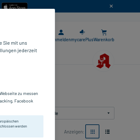
n
E-Rezept App
Anmelden
mycarePlus
Warenkorb
 Sie mit uns
llungen jederzeit
r Webseite zu messen
Tracking, Facebook
Packungsgröße
uropäischen
eschlossen werden
Anzeigen: