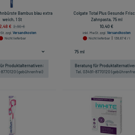
ahnbürste Bambus blau extra
Colgate Total Plus Gesunde Fris
weich, 1 St
Zahnpasta, 75 ml
2,48 €
10,40 €
2,90 €
wSt.
zzgl.
Versandkosten
inkl. MwSt.
zzgl.
Versandkosten
Nicht lieferbar
Nicht lieferbar
138,67 € / l
ür Produktalternativen:
Beratung für Produktalternative
1-8770120 (gebührenfrei)
Tel. 03491-8770120 (gebührenfre