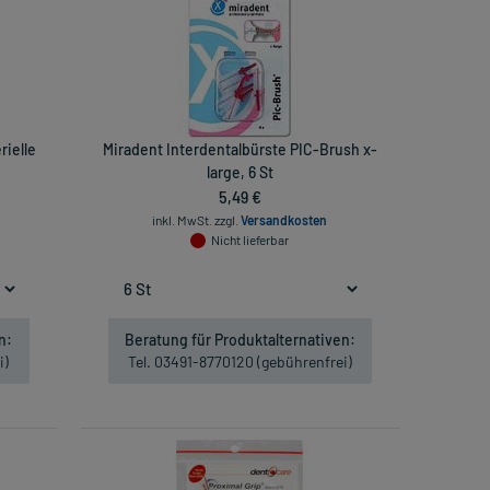
ielle
Miradent Interdentalbürste PIC-Brush x-
large, 6 St
5,49 €
inkl. MwSt.
zzgl.
Versandkosten
Nicht lieferbar
n:
Beratung für Produktalternativen:
i)
Tel. 03491-8770120 (gebührenfrei)