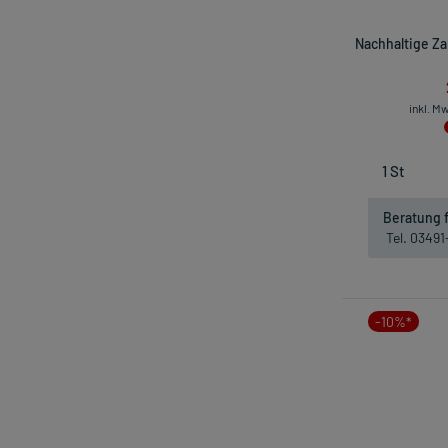
Nachhaltige Z
inkl. M
Beratung f
Tel. 0349
-10%*