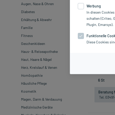
Augen, Nase & Ohren
Werbung
Diabetes
In diesen Cookies
schalten (Criteo, 
Erkältung & Abwehr
Plugin, Emarsys).
Familie
Fitness
Funktionelle Coo
Diese Cookies sin
Geschenkideen
Miradent Inter
Haus- & Reiseapotheke
Haut, Haare & Nägel
inkl. M
Herz, Kreislauf & Venen
Homöopathie
Häusliche Pflege
Kosmetik
Beratung f
Tel. 0349
Magen, Darm & Verdauung
Medizinische Geräte