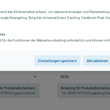
 wird das Klickverhalten erfasst, um relevante Anzeigen und Remarketing
Google Retargeting, Bing Ads Universal Event Tracking, Facebook Pixel, Ka
kies
d für die Funktionen der Webseite unbedingt erforderlich und können nich
dentalbürste I-Prox L 0,8 mm
Curaprox DF 845 implant & braces 
orange, 6 St
Spender Zahnseide, 50 St
3,68 €
7,63 €
Einstellungen speichern
Alle ablehnen
wSt.
zzgl.
Versandkosten
inkl. MwSt.
zzgl.
Versandkosten
Nicht lieferbar
Nicht lieferbar
ür Produktalternativen:
Beratung für Produktalternative
1-8770120 (gebührenfrei)
Tel. 03491-8770120 (gebührenfre