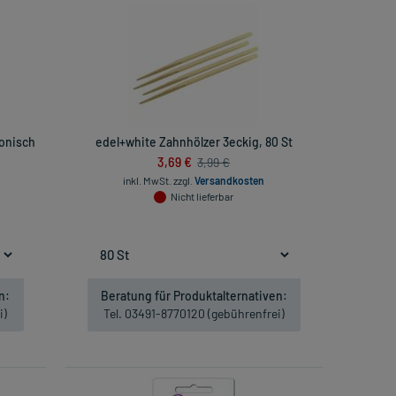
konisch
edel+white Zahnhölzer 3eckig, 80 St
3,69 €
3,99 €
inkl. MwSt.
zzgl.
Versandkosten
Nicht lieferbar
n:
Beratung für Produktalternativen:
i)
Tel. 03491-8770120 (gebührenfrei)