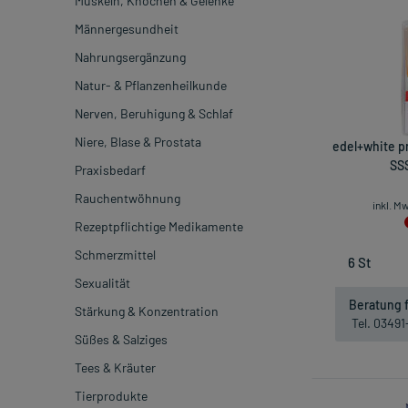
Muskeln, Knochen & Gelenke
Männergesundheit
Nahrungsergänzung
Natur- & Pflanzenheilkunde
Nerven, Beruhigung & Schlaf
Niere, Blase & Prostata
edel+white p
SSS
Praxisbedarf
Rauchentwöhnung
inkl. M
Rezeptpflichtige Medikamente
Schmerzmittel
Sexualität
Beratung f
Stärkung & Konzentration
Tel. 0349
Süßes & Salziges
Tees & Kräuter
Tierprodukte