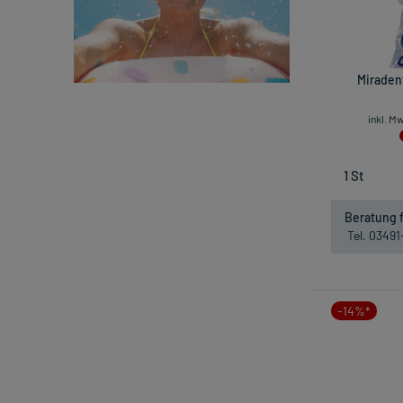
Miradent
inkl. M
Beratung f
Tel. 0349
-14%*