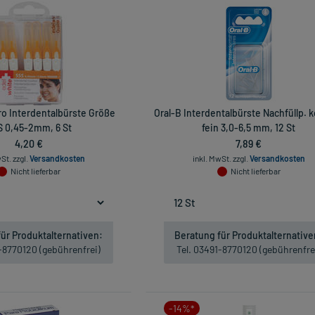
ro Interdentalbürste Größe
Oral-B Interdentalbürste Nachfüllp. 
 0,45-2mm, 6 St
fein 3,0-6,5 mm, 12 St
4,20 €
7,89 €
wSt.
zzgl.
Versandkosten
inkl. MwSt.
zzgl.
Versandkosten
Nicht lieferbar
Nicht lieferbar
ür Produktalternativen:
Beratung für Produktalternative
1-8770120 (gebührenfrei)
Tel. 03491-8770120 (gebührenfre
-14%*