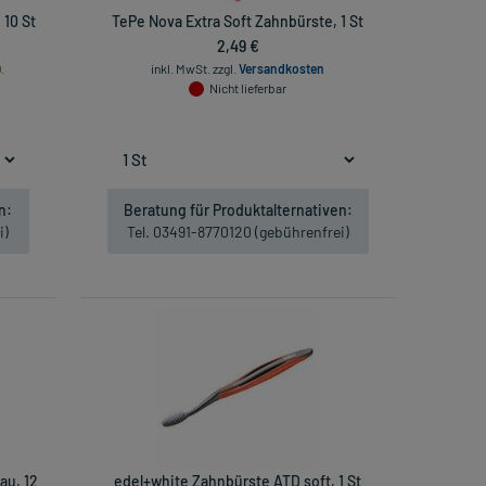
 10 St
TePe Nova Extra Soft Zahnbürste, 1 St
2,49 €
.
inkl. MwSt.
zzgl.
Versandkosten
Nicht lieferbar
n:
Beratung für Produktalternativen:
i)
Tel. 03491-8770120 (gebührenfrei)
au, 12
edel+white Zahnbürste ATD soft, 1 St