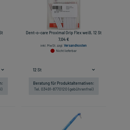
St
Dent-o-care Proximal Grip Flex weiß, 12 St
7,04 €
inkl. MwSt.
zzgl.
Versandkosten
Nicht lieferbar
n:
Beratung für Produktalternativen:
i)
Tel. 03491-8770120 (gebührenfrei)