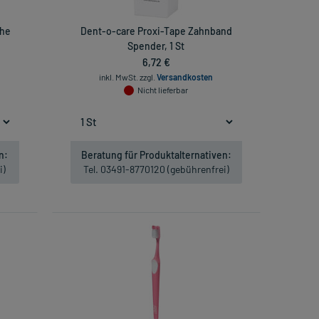
che
Dent-o-care Proxi-Tape Zahnband
Spender, 1 St
6,72 €
inkl. MwSt.
zzgl.
Versandkosten
Nicht lieferbar
n:
Beratung für Produktalternativen:
i)
Tel. 03491-8770120 (gebührenfrei)