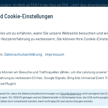
unden: Im Web ab 55€ | In der App ab 35€. Jetzt App downloade
d Cookie-Einstellungen
es um zu erfahren, wann Sie unsere Webseite besuchen und wie
e Nutzererfahrung zu verbessern. Sie können Ihre Cookie-Einste
nlösen
Rezeptur
Aktion %
en:
Datenschutzerklärung
Impressum
s können wir Besuche und Trafficquellen zählen, um die Leistung unsere
rodukte
fahrung zu verbessern (Criteo, Google Signals, Bing Ads Universal Event 
ial Plugin).
Darreichung
arauf hin, dass die Datenschutzbestimmungen von
Google Analytics
nicht zwingend den E
n gem. EU-DSGVO genügen und ein Datentransfer in Drittstaaten bzw. die USA nicht ausg
vanz absteigend
Produkte pro Seite:
24
 Daten dort verarbeitet werden, kann nicht geprüft und nachvollzogen werden.