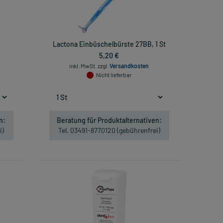
Lactona Einbüschelbürste 27BB, 1 St
5,20 €
inkl. MwSt.
zzgl.
Versandkosten
Nicht lieferbar
n:
Beratung für Produktalternativen:
i)
Tel. 03491-8770120 (gebührenfrei)