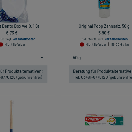
 Dento Box weiß, 1 St
Original Popp Zahnsalz, 50 g
6,73 €
5,90 €
wSt.
zzgl.
Versandkosten
inkl. MwSt.
zzgl.
Versandkosten
Nicht lieferbar
Nicht lieferbar
118,00 € / kg
ür Produktalternativen:
Beratung für Produktalternative
1-8770120 (gebührenfrei)
Tel. 03491-8770120 (gebührenfre