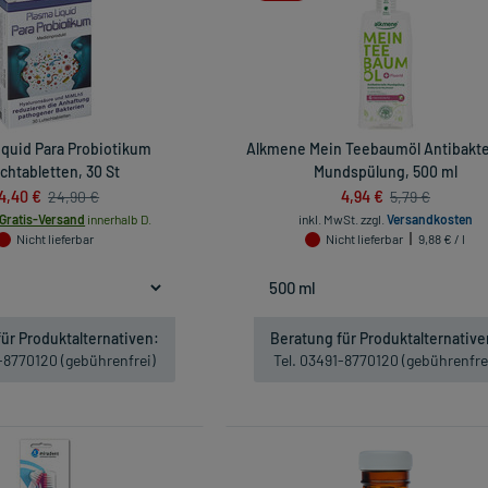
iquid Para Probiotikum
Alkmene Mein Teebaumöl Antibakter
chtabletten, 30 St
Mundspülung, 500 ml
4,40 €
4,94 €
24,90 €
5,79 €
Gratis-Versand
innerhalb D.
inkl. MwSt.
zzgl.
Versandkosten
Nicht lieferbar
Nicht lieferbar
9,88 € / l
ür Produktalternativen:
Beratung für Produktalternative
1-8770120 (gebührenfrei)
Tel. 03491-8770120 (gebührenfre