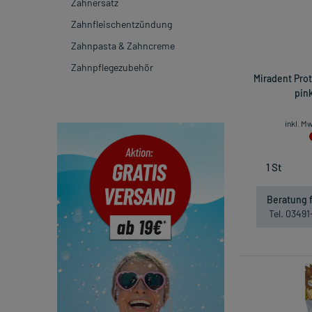
Zahnersatz
Zahnfleischentzündung
Zahnpasta & Zahncreme
Zahnpflegezubehör
Miradent Pro
pink
inkl. M
Beratung f
Tel. 0349