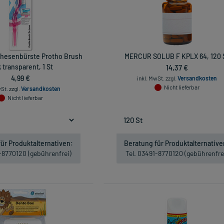
thesenbürste Protho Brush
MERCUR SOLUB F KPLX 64, 120 
 transparent, 1 St
14,37 €
4,99 €
inkl. MwSt.
zzgl.
Versandkosten
Nicht lieferbar
wSt.
zzgl.
Versandkosten
Nicht lieferbar
ür Produktalternativen:
Beratung für Produktalternative
1-8770120 (gebührenfrei)
Tel. 03491-8770120 (gebührenfre