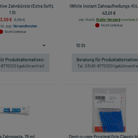
ive Zahnbürste (Extra Soft),
IWhite Instant Zahnaufhellungs-Kit,
1 St
43,01 €
3,59 €
3,99 €
inkl. MwSt.
Gratis-Versand
innerhalb D
Nicht lieferbar
wSt.
zzgl.
Versandkosten
Nicht lieferbar
ür Produktalternativen:
Beratung für Produktalternative
1-8770120 (gebührenfrei)
Tel. 03491-8770120 (gebührenfre
ta Zahnpasta, 75 ml
Dent-o-care Proximal Grip Classic bl