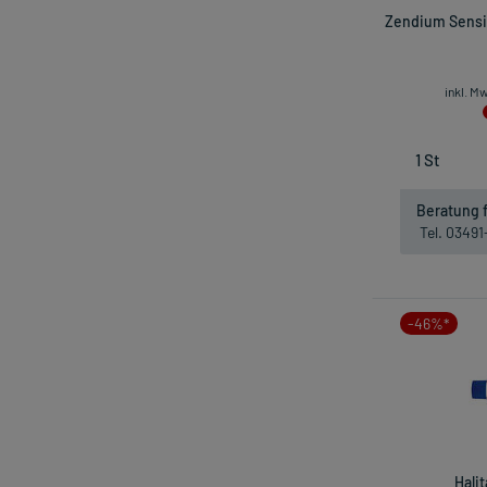
Zendium Sensit
inkl. M
Beratung f
Tel. 0349
-46%*
Hali