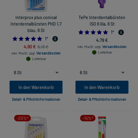
Interprox plus conical
TePe Interdentalbürsten
Interdentalbürsten PHD 1,7
ISO 6 lila, 6 St
blau, 6 St
5.0
1
*
5.0
1
*
4,79 €
4,90 €
6,13 €
inkl. MwSt.
zzgl.
Versandkosten
Lieferbar
inkl. MwSt.
zzgl.
Versandkosten
Lieferbar
In den Warenkorb
In den Warenkorb
Detail- & Pflichtinformationen
Detail- & Pflichtinformationen
-20%*
-15%*