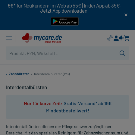
5€*
für Neukunden: Im Web ab 55€ | In der App ab 35€.
Jetzt App downloaden
Zahnbürsten
/
Interdentalbürsten (123)
Interdentalbürsten
Nur für kurze Zeit:
Gratis-Versand* ab 19€
Mindestbestellwert!
Interdentalbürsten dienen der Pflege schwer zugänglicher
Bereiche. Mit den speziellen
Reinigern für Zahnzwischenraum
und