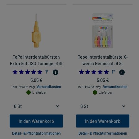
TePe Interdentalbürsten
Tepe Interdentalbürste X-
Extra Soft ISO 1 orange, 6 St
weich Gemischt, 6 St
5.0
5.0
1
*
1
*
5,05 €
5,05 €
inkl. MwSt.
zzgl.
Versandkosten
inkl. MwSt.
zzgl.
Versandkosten
Lieferbar
Lieferbar
In den Warenkorb
In den Warenkorb
Detail- & Pflichtinformationen
Detail- & Pflichtinformationen