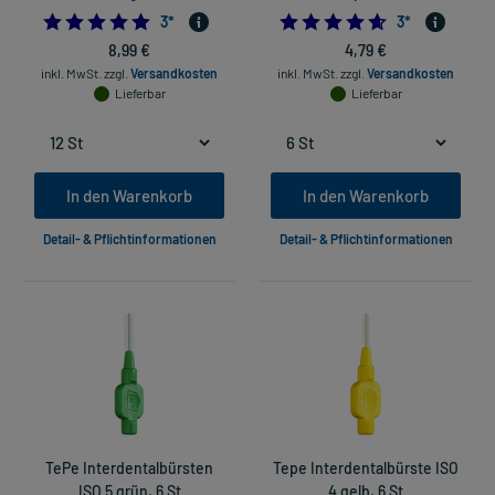
5.0
4.666666666666
3
*
3
*
8,99 €
4,79 €
inkl. MwSt.
zzgl.
Versandkosten
inkl. MwSt.
zzgl.
Versandkosten
Lieferbar
Lieferbar
In den Warenkorb
In den Warenkorb
Detail- & Pflichtinformationen
Detail- & Pflichtinformationen
TePe Interdentalbürsten
Tepe Interdentalbürste ISO
ISO 5 grün, 6 St
4 gelb, 6 St