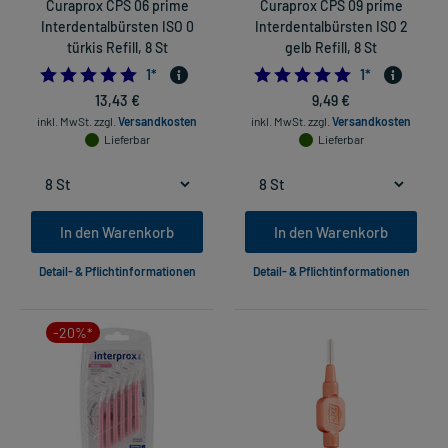
Curaprox CPS 06 prime
Curaprox CPS 09 prime
Interdentalbürsten ISO 0
Interdentalbürsten ISO 2
türkis Refill, 8 St
gelb Refill, 8 St
5.0
5.0
1
*
1
*
13,43 €
9,49 €
inkl. MwSt.
zzgl.
Versandkosten
inkl. MwSt.
zzgl.
Versandkosten
Lieferbar
Lieferbar
In den Warenkorb
In den Warenkorb
Detail- & Pflichtinformationen
Detail- & Pflichtinformationen
-20%*