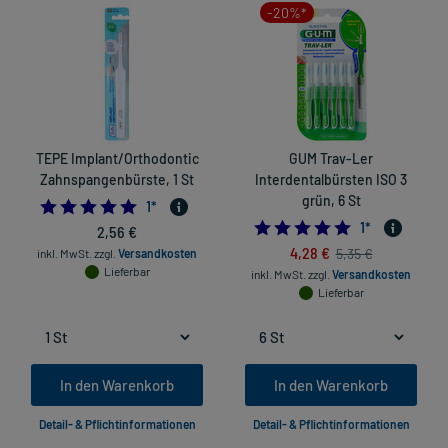
-20%*
TEPE Implant/Orthodontic
GUM Trav-Ler
Zahnspangenbürste, 1 St
Interdentalbürsten ISO 3
grün, 6 St
5.0
1
*
5.0
1
*
2,56 €
4,28 €
5,35 €
inkl. MwSt.
zzgl.
Versandkosten
Lieferbar
inkl. MwSt.
zzgl.
Versandkosten
Lieferbar
In den Warenkorb
In den Warenkorb
Detail- & Pflichtinformationen
Detail- & Pflichtinformationen