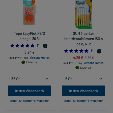
Tepe EasyPick XS/S
GUM Trav-Ler
orange, 36 St
Interdentalbürsten ISO 4
gelb, 6 St
5.0
1
*
5.0
1
*
6,24 €
4,28 €
5,35 €
inkl. MwSt.
zzgl.
Versandkosten
Lieferbar
inkl. MwSt.
zzgl.
Versandkosten
Lieferbar
In den Warenkorb
In den Warenkorb
Detail- & Pflichtinformationen
Detail- & Pflichtinformationen