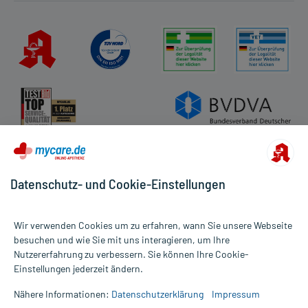
Datenschutz- und Cookie-Einstellungen
Wir verwenden Cookies um zu erfahren, wann Sie unsere Webseite
besuchen und wie Sie mit uns interagieren, um Ihre
Nutzererfahrung zu verbessern. Sie können Ihre Cookie-
Alle Preise gelten inkl. MwSt., ggf. zzgl. Versandkosten
Einstellungen jederzeit ändern.
Informationen auf dieser Website werden ausschließlich für
informative Zwecke zur Verfügung gestellt. Sie ersetzen keinesfalls
Nähere Informationen:
Datenschutzerklärung
Impressum
die Untersuchung und Behandlung durch einen Arzt. Bitte