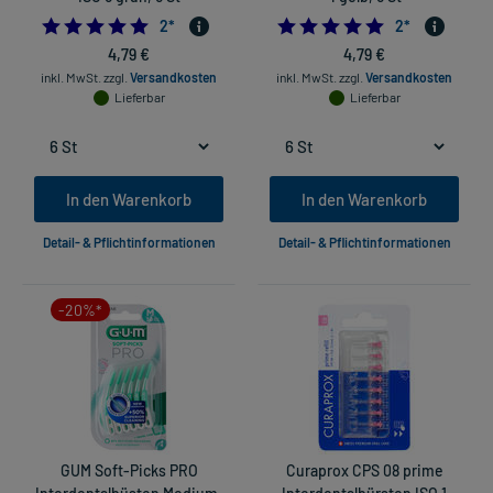
5.0
5.0
2
*
2
*
4,79 €
4,79 €
inkl. MwSt.
zzgl.
Versandkosten
inkl. MwSt.
zzgl.
Versandkosten
Lieferbar
Lieferbar
In den Warenkorb
In den Warenkorb
Detail- & Pflichtinformationen
Detail- & Pflichtinformationen
-20%*
GUM Soft-Picks PRO
Curaprox CPS 08 prime