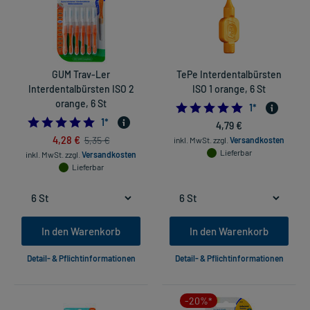
GUM Trav-Ler
TePe Interdentalbürsten
Interdentalbürsten ISO 2
ISO 1 orange, 6 St
orange, 6 St
5.0
1
*
5.0
1
*
4,79 €
4,28 €
5,35 €
inkl. MwSt.
zzgl.
Versandkosten
Lieferbar
inkl. MwSt.
zzgl.
Versandkosten
Lieferbar
In den Warenkorb
In den Warenkorb
Detail- & Pflichtinformationen
Detail- & Pflichtinformationen
-20%*