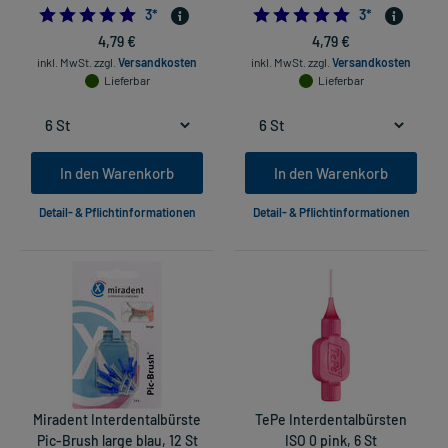
5.0
5.0
3
*
3
*
4,79 €
4,79 €
inkl. MwSt.
zzgl.
Versandkosten
inkl. MwSt.
zzgl.
Versandkosten
Lieferbar
Lieferbar
In den Warenkorb
In den Warenkorb
Detail- & Pflichtinformationen
Detail- & Pflichtinformationen
Miradent Interdentalbürste
TePe Interdentalbürsten
Pic-Brush large blau, 12 St
ISO 0 pink, 6 St