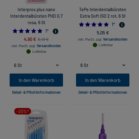
Interprox plus nano
TePe Interdentalbürsten
Interdentalbürsten PHD 0,7
Extra Soft ISO 2 rot, 6 St
rosa, 6 St
5.0
1
*
5.0
1
*
5,05 €
4,90 €
6,13 €
inkl. MwSt.
zzgl.
Versandkosten
Lieferbar
inkl. MwSt.
zzgl.
Versandkosten
Lieferbar
In den Warenkorb
In den Warenkorb
Detail- & Pflichtinformationen
Detail- & Pflichtinformationen
-20%*