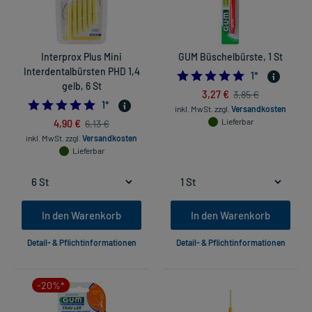
Interprox Plus Mini
GUM Büschelbürste, 1 St
Interdentalbürsten PHD 1,4
5.0
1
*
gelb, 6 St
3,27 €
3,85 €
5.0
1
*
inkl. MwSt.
zzgl.
Versandkosten
4,90 €
Lieferbar
6,13 €
inkl. MwSt.
zzgl.
Versandkosten
Lieferbar
In den Warenkorb
In den Warenkorb
Detail- & Pflichtinformationen
Detail- & Pflichtinformationen
-20%*