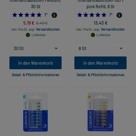
Interdentalbüsten Medium,
Interdentalbürsten ISO 1
30 St
pink Refill, 8 St
5.0
5.0
1
*
1
*
5,19 €
13,43 €
6,49 €
inkl. MwSt.
zzgl.
Versandkosten
inkl. MwSt.
zzgl.
Versandkosten
Lieferbar
Lieferbar
In den Warenkorb
In den Warenkorb
Detail- & Pflichtinformationen
Detail- & Pflichtinformationen