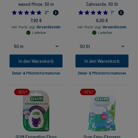
waxed Minze, 50 m
Zahnseide, 50 St
5.0
5.0
2
*
1
*
7,92 €
6,00 €
inkl. MwSt.
zzgl.
Versandkosten
inkl. MwSt.
zzgl.
Versandkosten
Lieferbar
Lieferbar
In den Warenkorb
In den Warenkorb
Detail- & Pflichtinformationen
Detail- & Pflichtinformationen
-15%*
-10%*
GUM Expanding Floss
Gum Easy-Flossers