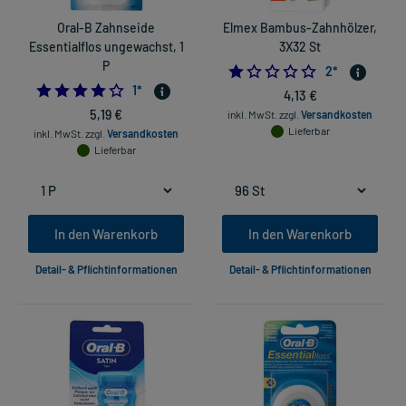
Oral-B Zahnseide
Elmex Bambus-Zahnhölzer,
Essentialflos ungewachst, 1
3X32 St
P
1.0
2
*
4.0
1
*
4,13 €
5,19 €
inkl. MwSt.
zzgl.
Versandkosten
Lieferbar
inkl. MwSt.
zzgl.
Versandkosten
Lieferbar
In den Warenkorb
In den Warenkorb
Detail- & Pflichtinformationen
Detail- & Pflichtinformationen