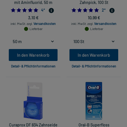
mit Aminfluorid, 50 m
Zahnpick, 100 St
5.0
5.0
4
*
2
*
3,10 €
10,99 €
inkl. MwSt.
zzgl.
Versandkosten
inkl. MwSt.
zzgl.
Versandkosten
Lieferbar
Lieferbar
In den Warenkorb
In den Warenkorb
Detail- & Pflichtinformationen
Detail- & Pflichtinformationen
Curaprox DF 834 Zahnseide
Oral-B Superfloss