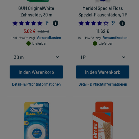
GUM OriginalWhite
Meridol Special Floss
Zahnseide, 30 m
Spezial-Flauschfäden, 1 P
5.0
3.666666666666
1
*
3
*
3,02 €
11,62 €
3,55 €
inkl. MwSt.
zzgl.
Versandkosten
inkl. MwSt.
zzgl.
Versandkosten
Lieferbar
Lieferbar
In den Warenkorb
In den Warenkorb
Detail- & Pflichtinformationen
Detail- & Pflichtinformationen