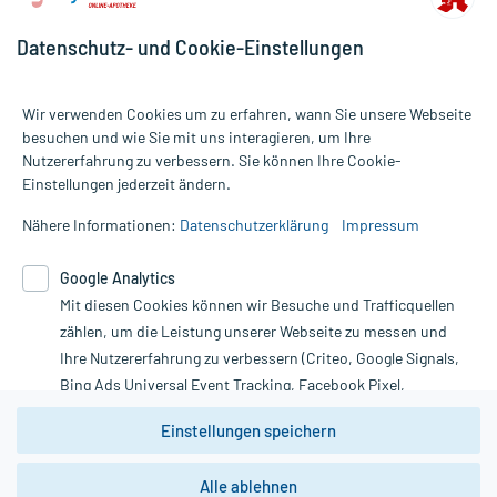
Datenschutz- und Cookie-Einstellungen
Wir verwenden Cookies um zu erfahren, wann Sie unsere Webseite
besuchen und wie Sie mit uns interagieren, um Ihre
Nutzererfahrung zu verbessern. Sie können Ihre Cookie-
Alle Preise gelten inkl. MwSt., ggf. zzgl. Versandkosten
Einstellungen jederzeit ändern.
Informationen auf dieser Website werden ausschließlich für
informative Zwecke zur Verfügung gestellt. Sie ersetzen keinesfalls
Nähere Informationen:
Datenschutzerklärung
Impressum
die Untersuchung und Behandlung durch einen Arzt. Bitte
beachten Sie, dass hierdurch weder Diagnosen gestellt noch
Google Analytics
Therapien eingeleitet werden können. | Diese Webseite benutzt
Google Analytics. Lesen Sie bitte dazu die wichtigen Hinweise in
Mit diesen Cookies können wir Besuche und Trafficquellen
unserer Datenschutzerklärung. Für den Widerruf einer Bestellung
zählen, um die Leistung unserer Webseite zu messen und
nutzen Sie das Formular:
Ihre Nutzererfahrung zu verbessern (Criteo, Google Signals,
Bing Ads Universal Event Tracking, Facebook Pixel,
Vertrag widerrufen
Youtube-Social Plugin).
Einstellungen speichern
Wir weisen darauf hin, dass die
Datenschutzbestimmungen von
Google Analytics
nicht
*Hinweise zu unseren Aktionen und Bewertungen
Alle ablehnen
zwingend den Europäischen Anforderungen gem. EU-