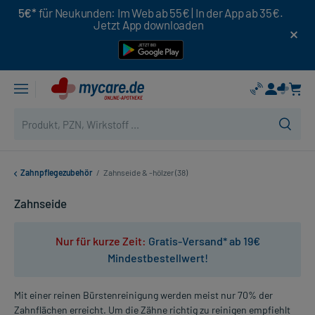
5€*
für Neukunden: Im Web ab 55€ | In der App ab 35€.
Jetzt App downloaden
Zahnpflegezubehör
/
Zahnseide & -hölzer (38)
Zahnseide
Nur für kurze Zeit:
Gratis-Versand* ab 19€
Mindestbestellwert!
Mit einer reinen Bürstenreinigung werden meist nur 70% der
Zahnflächen erreicht. Um die Zähne richtig zu reinigen empfiehlt