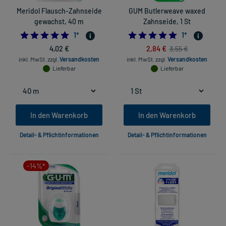
Meridol Flausch-Zahnseide
GUM Butlerweave waxed
gewachst, 40 m
Zahnseide, 1 St
5.0
5.0
1
*
1
*
4,02 €
2,84 €
3,55 €
inkl. MwSt.
zzgl.
Versandkosten
inkl. MwSt.
zzgl.
Versandkosten
Lieferbar
Lieferbar
In den Warenkorb
In den Warenkorb
Detail- & Pflichtinformationen
Detail- & Pflichtinformationen
-14%*