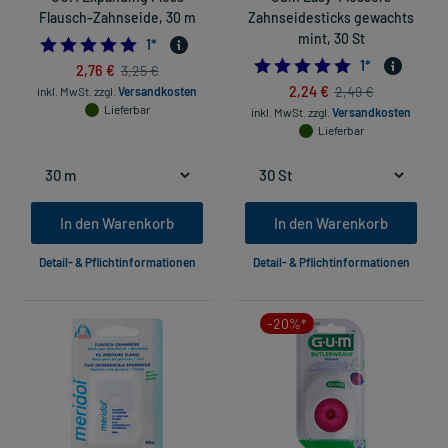
Flausch-Zahnseide, 30 m
Zahnseidesticks gewachts
mint, 30 St
5.0
1
*
5.0
1
*
2,76 €
3,25 €
2,24 €
2,49 €
inkl. MwSt.
zzgl.
Versandkosten
Lieferbar
inkl. MwSt.
zzgl.
Versandkosten
Lieferbar
In den Warenkorb
In den Warenkorb
Detail- & Pflichtinformationen
Detail- & Pflichtinformationen
-20%*