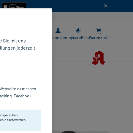
n
E-Rezept App
Anmelden
mycarePlus
Warenkorb
 Sie mit uns
llungen jederzeit
r Webseite zu messen
Haut
Tracking, Facebook
uropäischen
eschlossen werden