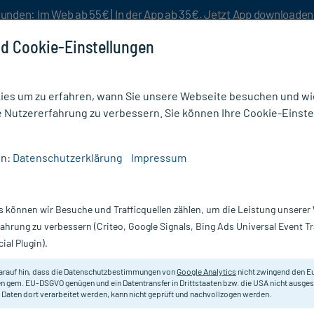
unden: Im Web ab 55€ | In der App ab 35€. Jetzt App downloade
d Cookie-Einstellungen
es um zu erfahren, wann Sie unsere Webseite besuchen und wie
e Nutzererfahrung zu verbessern. Sie können Ihre Cookie-Einste
nlösen
Rezeptur
Aktion %
en:
Datenschutzerklärung
Impressum
s können wir Besuche und Trafficquellen zählen, um die Leistung unsere
insäure und deren Wirkung auf die 
fahrung zu verbessern (Criteo, Google Signals, Bing Ads Universal Event 
ial Plugin).
 geprüft - Lesezeit: 3 Minuten
arauf hin, dass die Datenschutzbestimmungen von
Google Analytics
nicht zwingend den E
ie Dolder
, Medizinjournalistin
n gem. EU-DSGVO genügen und ein Datentransfer in Drittstaaten bzw. die USA nicht ausg
 Daten dort verarbeitet werden, kann nicht geprüft und nachvollzogen werden.
 16.09.2025