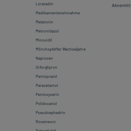
Loratadin
Aknemitt
Medikamenteneinnahme
Melatonin
Metronidazol
Minoxidil
Mönchspfeffer Wechseljahre
Naproxen
Orforglipron
Pantoprazol
Paracetamol
Pentoxyverin
Polidocanol
Pseudoephedrin
Rosenwurz
Semaglutid