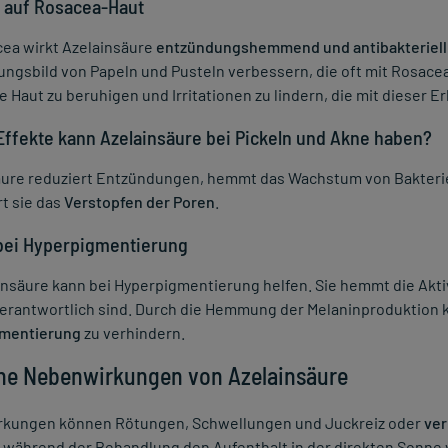
 auf Rosacea-Haut
cea wirkt Azelainsäure
entzündungshemmend und antibakteriell
ngsbild von Papeln und Pusteln verbessern, die oft mit Rosace
ie Haut zu beruhigen und Irritationen zu lindern, die mit dieser
Effekte kann Azelainsäure bei Pickeln und Akne haben?
äure reduziert Entzündungen, hemmt das Wachstum von Bakterien
t sie das
Verstopfen der Poren
.
bei Hyperpigmentierung
insäure kann bei Hyperpigmentierung helfen. Sie hemmt die Aktiv
verantwortlich sind. Durch die Hemmung der Melaninproduktion 
mentierung
zu verhindern.
he Nebenwirkungen von Azelainsäure
kungen können Rötungen, Schwellungen und Juckreiz oder
ve
 während der Behandlung den Aufenthalt in der direkten Sonne 