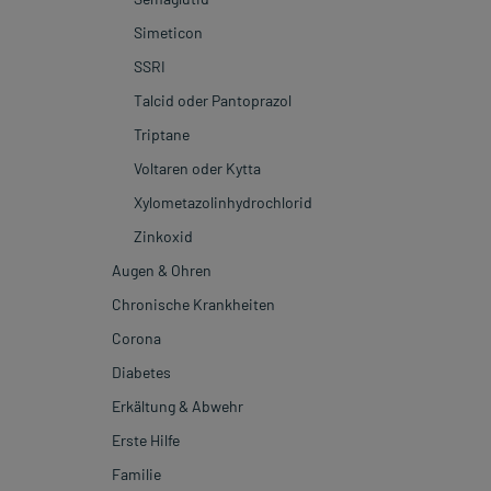
Simeticon
SSRI
Talcid oder Pantoprazol
Triptane
Voltaren oder Kytta
Xylometazolinhydrochlorid
Zinkoxid
Augen & Ohren
Chronische Krankheiten
Augenzucken
Corona
Bindehautentzündung
Asthma bronchiale
Diabetes
Gerstenkorn
Bipolare Störung
Coronaschutz Masken
Erkältung & Abwehr
Hörsturz
Hashimoto-Thyreoiditis
Husten oder Corona
Diabetes mellitus
Erste Hilfe
Kontaktlinsen
Hepatitis
Krebs und Corona-Schnelltest
Diabetiker Fußpflege
Bronchitis
Familie
Kontaktlinsen reinigen
Multiple Sklerose
Diabetiker Hautpflege
Erkältung
Erste Hilfe Kurs