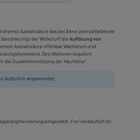
em bremst Azelainsäure das bei Akne überschießende
beschleunigt der Wirkstoff die
Auflösung von
 hemmt Azelainsäure offenbar Wachstum und
tzündungshemmend. Des Weiteren reguliert
1
uch die Zusammensetzung der Hautfette
.
nur äußerlich angewendet.
yperpigmentierung eingesetzt. Frei verkäuflich ist