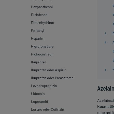
Dexpanthenol
Diclofenac
Dimenhydrinat
Fentanyl
Heparin
Hyaluronsäure
Hydrocortison
Ibuprofen
Ibuprofen oder Aspirin
Dosierung von Ibuprofen
Ibuprofen oder Paracetamol
Nebenwirkungen von Ibuprofen
Levodropropizin
Wechselwirkungen von Ibuprofen
Azelai
Lidocain
Ibuprofen während der
Schwangerschaft
Azelainsä
Loperamid
Kosmetik
Ibuprofen bei Kindern
Lorano oder Cetirizin
eine ant