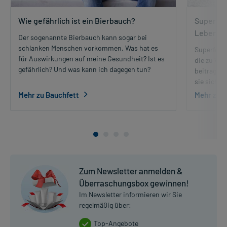
Wie gefährlich ist ein Bierbauch?
Superfoo
Lebensmi
Der sogenannte Bierbauch kann sogar bei
schlanken Menschen vorkommen. Was hat es
Superfoods
für Auswirkungen auf meine Gesundheit? Ist es
die zu Wo
gefährlich? Und was kann ich dagegen tun?
beitragen
sie sich m
Mehr zu Bauchfett
Mehr zu 
Zum Newsletter anmelden &
Überraschungsbox gewinnen!
Im Newsletter informieren wir Sie
regelmäßig über:
Top-Angebote