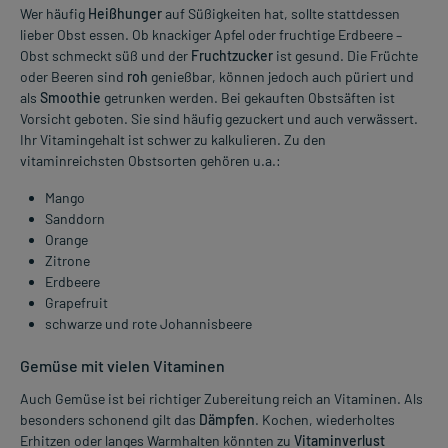
Wer häufig
Heißhunger
auf Süßigkeiten hat, sollte stattdessen
lieber Obst essen. Ob knackiger Apfel oder fruchtige Erdbeere –
Obst schmeckt süß und der
Fruchtzucker
ist gesund. Die Früchte
oder Beeren sind
roh
genießbar, können jedoch auch püriert und
als
Smoothie
getrunken werden. Bei gekauften Obstsäften ist
Vorsicht geboten. Sie sind häufig gezuckert und auch verwässert.
Ihr Vitamingehalt ist schwer zu kalkulieren. Zu den
vitaminreichsten Obstsorten gehören u.a.:
Mango
Sanddorn
Orange
Zitrone
Erdbeere
Grapefruit
schwarze und rote Johannisbeere
Gemüse mit vielen Vitaminen
Auch Gemüse ist bei richtiger Zubereitung reich an Vitaminen. Als
besonders schonend gilt das
Dämpfen
. Kochen, wiederholtes
Erhitzen oder langes Warmhalten könnten zu
Vitaminverlust