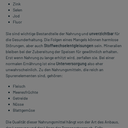
Zink
Selen
Jod
Fluor
Sie sind wichtige Bestandteile der Nahrung und
unverzichtbar
für
die Gesunderhaltung. Die Folgen eines Mangels können harmlose
Störungen, aber auch
Stoffwechselentgleisungen
sein. Mineralien
bleiben bei der Zubereitung der Speisen für gewöhnlich erhalten.
Erst wenn Nahrung zu lange erhitzt wird, zerfallen sie. Bei einer
normalen Ernährung ist eine
Unterversorgung
also eher
unwahrscheinlich. Zu den Nahrungsmitteln, die reich an
Spurenelementen sind, gehören:
Fleisch
Meeresfrüchte
Getreide
Nüsse
Blattgemüse
Die Qualität dieser Nahrungsmittel hängt von der Art des Anbaus,
der Lagerung und der Länge der Transportwege ab. Falls