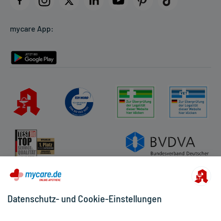
Cookie-Einstellungen
mycare App:
Rückgabe/Widerruf
Barrierefreiheitserklärung
Datenschutz- und Cookie-Einstellungen