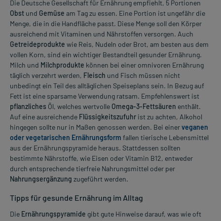
Die Deutsche Gesellschaft für Ernährung empfiehlt, 5 Portionen
Obst
und
Gemüse
am Tag zu essen. Eine Portion ist ungefähr die
Menge, die in die Handfläche passt. Diese Menge soll den Körper
ausreichend mit Vitaminen und Nährstoffen versorgen. Auch
Getreideprodukte
wie Reis, Nudeln oder Brot, am besten aus dem
vollen Korn, sind ein wichtiger Bestandteil gesunder Ernährung.
Milch und
Milchprodukte
können bei einer omnivoren Ernährung
täglich verzehrt werden,
Fleisch
und Fisch müssen nicht
unbedingt ein Teil des alltäglichen Speiseplans sein. In Bezug auf
Fett ist eine sparsame Verwendung ratsam. Empfehlenswert ist
pflanzliches
Öl, welches wertvolle
Omega-3-Fettsäuren
enthält.
Auf eine ausreichende
Flüssigkeitszufuhr
ist zu achten, Alkohol
hingegen sollte nur in Maßen genossen werden. Bei einer
veganen
oder vegetarischen Ernährungsform
fallen tierische Lebensmittel
aus der Ernährungspyramide heraus. Stattdessen sollten
bestimmte Nährstoffe, wie Eisen oder Vitamin B12, entweder
durch entsprechende tierfreie Nahrungsmittel oder per
Nahrungsergänzung
zugeführt werden.
Tipps für gesunde Ernährung im Alltag
Die
Ernährungspyramide
gibt gute Hinweise darauf, was wie oft