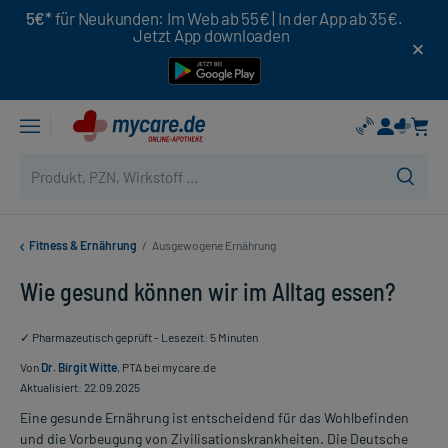
5€*
für Neukunden: Im Web ab 55€ | In der App ab 35€.
Jetzt App downloaden
Fitness & Ernährung
/
Ausgewogene Ernährung
Wie gesund können wir im Alltag essen?
✓ Pharmazeutisch geprüft - Lesezeit: 5 Minuten
Von
Dr. Birgit Witte
, PTA bei mycare.de
Aktualisiert: 22.09.2025
Eine gesunde Ernährung ist entscheidend für das Wohlbefinden
und die Vorbeugung von Zivilisationskrankheiten. Die Deutsche