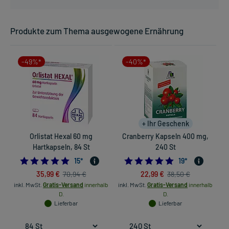
Produkte zum Thema ausgewogene Ernährung
-49%*
-40%*
+ Ihr Geschenk
Orlistat Hexal 60 mg
Cranberry Kapseln 400 mg,
Hartkapseln, 84 St
240 St
4.8
4.9473684210526
15
*
19
*
35,99 €
22,99 €
70,94 €
38,50 €
in
inkl. MwSt.
Gratis-Versand
innerhalb
inkl. MwSt.
Gratis-Versand
innerhalb
D.
D.
Lieferbar
Lieferbar