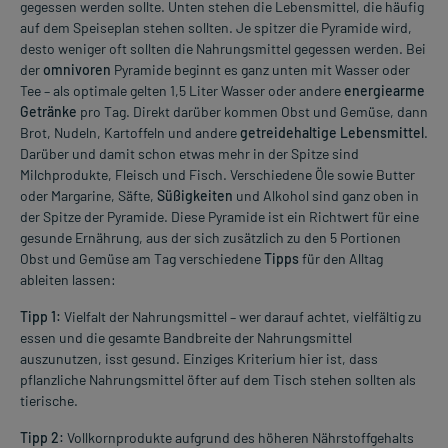
gegessen werden sollte. Unten stehen die Lebensmittel, die häufig
auf dem Speiseplan stehen sollten. Je spitzer die Pyramide wird,
desto weniger oft sollten die Nahrungsmittel gegessen werden. Bei
der
omnivoren
Pyramide beginnt es ganz unten mit Wasser oder
Tee – als optimale gelten 1,5 Liter Wasser oder andere
energiearme
Getränke
pro Tag. Direkt darüber kommen Obst und Gemüse, dann
Brot, Nudeln, Kartoffeln und andere
getreidehaltige Lebensmittel
.
Darüber und damit schon etwas mehr in der Spitze sind
Milchprodukte, Fleisch und Fisch. Verschiedene Öle sowie Butter
oder Margarine, Säfte,
Süßigkeiten
und Alkohol sind ganz oben in
der Spitze der Pyramide. Diese Pyramide ist ein Richtwert für eine
gesunde Ernährung, aus der sich zusätzlich zu den 5 Portionen
Obst und Gemüse am Tag verschiedene
Tipps
für den Alltag
ableiten lassen:
Tipp 1:
Vielfalt der Nahrungsmittel – wer darauf achtet, vielfältig zu
essen und die gesamte Bandbreite der Nahrungsmittel
auszunutzen, isst gesund. Einziges Kriterium hier ist, dass
pflanzliche Nahrungsmittel öfter auf dem Tisch stehen sollten als
tierische.
Tipp 2:
Vollkornprodukte aufgrund des höheren Nährstoffgehalts