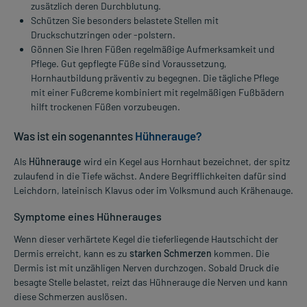
zusätzlich deren Durchblutung.
Schützen Sie besonders belastete Stellen mit
Druckschutzringen oder -polstern.
Gönnen Sie Ihren Füßen regelmäßige Aufmerksamkeit und
Pflege. Gut gepflegte Füße sind Voraussetzung,
Hornhautbildung präventiv zu begegnen. Die tägliche Pflege
mit einer Fußcreme kombiniert mit regelmäßigen Fußbädern
hilft trockenen Füßen vorzubeugen.
Was ist ein sogenanntes
Hühnerauge?
Als
Hühnerauge
wird ein Kegel aus Hornhaut bezeichnet, der spitz
zulaufend in die Tiefe wächst. Andere Begrifflichkeiten dafür sind
Leichdorn, lateinisch Klavus oder im Volksmund auch Krähenauge.
Symptome eines Hühnerauges
Wenn dieser verhärtete Kegel die tieferliegende Hautschicht der
Dermis erreicht, kann es zu
starken Schmerzen
kommen. Die
Dermis ist mit unzähligen Nerven durchzogen. Sobald Druck die
besagte Stelle belastet, reizt das Hühnerauge die Nerven und kann
diese Schmerzen auslösen.