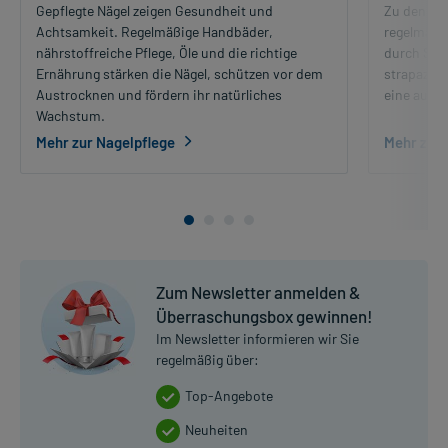
Gepflegte Nägel zeigen Gesundheit und
Zu den wic
Achtsamkeit. Regelmäßige Handbäder,
regelmäßi
nährstoffreiche Pflege, Öle und die richtige
durch Sei
Ernährung stärken die Nägel, schützen vor dem
strapazier
Austrocknen und fördern ihr natürliches
eine ausr
Wachstum.
Mehr zur Nagelpflege
Mehr zur 
Zum Newsletter anmelden &
Überraschungsbox gewinnen!
Im Newsletter informieren wir Sie
regelmäßig über:
Top-Angebote
Neuheiten