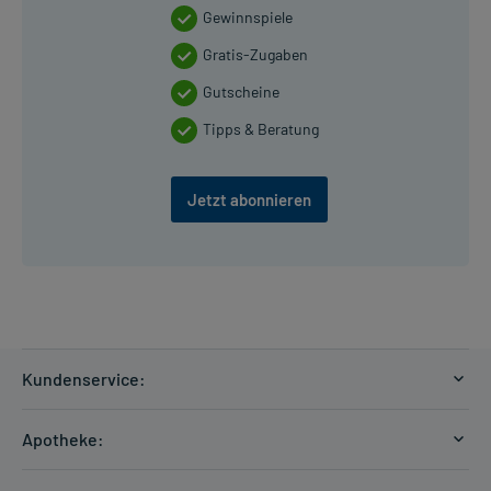
Gewinnspiele
Gratis-Zugaben
Gutscheine
Tipps & Beratung
Jetzt abonnieren
Kundenservice:
Versandkosten
Apotheke:
Zahlungsarten
Ratgeber
Kontakt