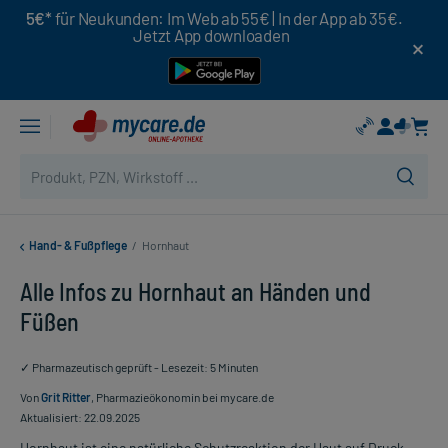
5€*
für Neukunden: Im Web ab 55€ | In der App ab 35€.
Jetzt App downloaden
Hand- & Fußpflege
/
Hornhaut
Alle Infos zu Hornhaut an Händen und
Füßen
✓ Pharmazeutisch geprüft - Lesezeit: 5 Minuten
Von
Grit Ritter
, Pharmazieökonomin bei mycare.de
Aktualisiert: 22.09.2025
Hornhaut ist eine natürliche Schutzreaktion der Haut auf Druck