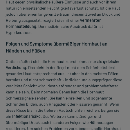
Haut gegen physikalische äußere Einflüsse und auch vor ihrem
natürlich einsetzenden Feuchtigkeitsverlust schützt. Ist die Haut
jedoch über einen längeren Zeitraum diesem Zuviel an Druck und
Reibung ausgesetzt, reagiert sie mit einer
vermehrten
Hornhautbildung
. Der medizinische Ausdruck dafür ist
Hyperkeratose.
Folgen und Symptome übermäßiger Hornhaut an
Händen und Füßen
Optisch äußert sich die Hornhaut zuerst einmal nur als
gelbliche
Verdickung
. Das sieht in der Regel nicht dem Schönheitsideal
gesunder Haut entsprechend aus, ist aber in den meisten Fällen
harmlos und nicht schmerzhaft. Je dicker und ausgeprägter diese
verdickte Schicht wird, desto störender und problembehafteter
kann sie sein. Beim normalen Gehen kann die Hornhaut
Schmerzsignale senden. Sie kann einreißen und sogenannte
Schrunden bilden, auch Rhagaden oder Fissuren genannt. Wenn
diese Risse bis in die tieferen Hautschichten reichen, bergen sie
ein
Infektionsrisiko
. Des Weiteren kann ständiger und
übermäßiger Druck auch in anderen Folgen wie Hühneraugen
resultieren. Um solchen Problemen vorzubeugen, sollte Hornhaut