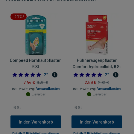
-20%*
Compeed Hornhautpflaster,
Hühneraugenpflaster
G
6 St
Comfort hydrocolloid, 6 St
5.0
5.0
2
*
2
*
7,44 €
2,69 €
9,30 €
2,81 €
inkl. MwSt.
zzgl.
Versandkosten
inkl. MwSt.
zzgl.
Versandkosten
Lieferbar
Lieferbar
In den Warenkorb
In den Warenkorb
Detail- & Pflichtinformationen
Detail- & Pflichtinformationen