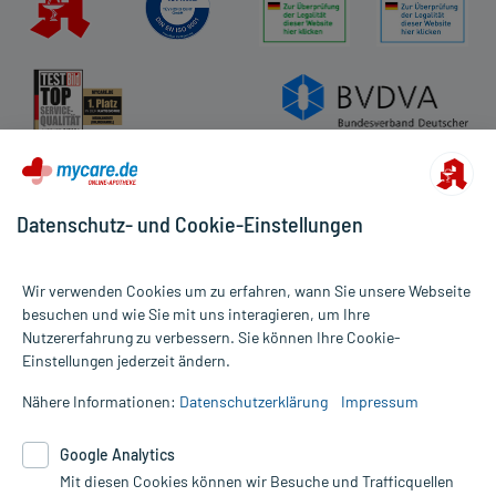
Datenschutz- und Cookie-Einstellungen
Wir verwenden Cookies um zu erfahren, wann Sie unsere Webseite
besuchen und wie Sie mit uns interagieren, um Ihre
Nutzererfahrung zu verbessern. Sie können Ihre Cookie-
Alle Preise gelten inkl. MwSt., ggf. zzgl. Versandkosten
Einstellungen jederzeit ändern.
Informationen auf dieser Website werden ausschließlich für
informative Zwecke zur Verfügung gestellt. Sie ersetzen keinesfalls
Nähere Informationen:
Datenschutzerklärung
Impressum
die Untersuchung und Behandlung durch einen Arzt. Bitte
beachten Sie, dass hierdurch weder Diagnosen gestellt noch
Google Analytics
Therapien eingeleitet werden können. | Diese Webseite benutzt
Mit diesen Cookies können wir Besuche und Trafficquellen
Google Analytics. Lesen Sie bitte dazu die wichtigen Hinweise in