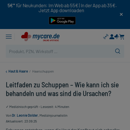
5€*
für Neukunden: Im Web ab 55€ | In der App ab 35€.
Jetzt App downloaden
Haut & Haare
/
Haarschuppen
Leitfaden zu Schuppen – Wie kann ich sie
behandeln und was sind die Ursachen?
✓ Medizinisch geprüft - Lesezeit: 4 Minuten
Von
Dr. Leonie Dolder
, Medizinjournalistin
Aktualisiert: 23.09.25
Schuppen entstehen, wenn die Haut der Kopfhaut sich schneller