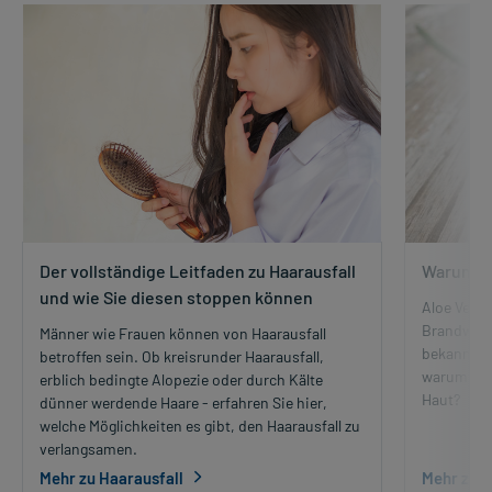
Der vollständige Leitfaden zu Haarausfall
Warum ist
und wie Sie diesen stoppen können
Aloe Vera 
Brandwund
Männer wie Frauen können von Haarausfall
bekannt al
betroffen sein. Ob kreisrunder Haarausfall,
warum ist 
erblich bedingte Alopezie oder durch Kälte
Haut?
dünner werdende Haare - erfahren Sie hier,
welche Möglichkeiten es gibt, den Haarausfall zu
verlangsamen.
Mehr zu Haarausfall
Mehr zu A