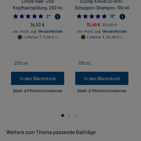
Linola Haar- und
Ducray Kelual DS Anti-
Kopfhautspülung, 200 ml
Schuppen-Shampoo, 100 ml
5.0
4.94444444444
2
*
18
*
14,53 €
15,49 €
20,90 €
inkl. MwSt.
zzgl.
Versandkosten
inkl. MwSt.
zzgl.
Versandkosten
Lieferbar
72,65 € / l
Lieferbar
154,90 € / l
in
In den Warenkorb
In den Warenkorb
Detail- & Pflichtinformationen
Detail- & Pflichtinformationen
Weitere zum Thema passende Beiträge