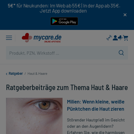
5€*
für Neukunden: Im Web ab 55€ | In der App ab 35€.
Jetzt App downloaden
Ratgeber
/
Haut & Haare
Ratgeberbeiträge zum Thema Haut & Haare
Milien: Wenn kleine, weiße
Pünktchen die Haut zieren
Störender Hautgrieß im Gesicht
oder an den Augenlidern?
Erfahren Sie, wie die harmlosen