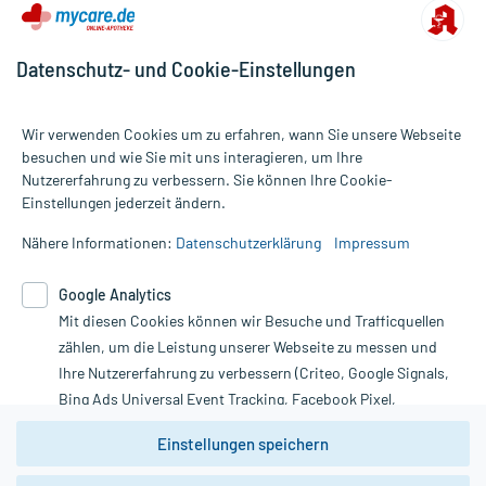
Datenschutz- und Cookie-Einstellungen
Wir verwenden Cookies um zu erfahren, wann Sie unsere Webseite
besuchen und wie Sie mit uns interagieren, um Ihre
Nutzererfahrung zu verbessern. Sie können Ihre Cookie-
Alle Preise gelten inkl. MwSt., ggf. zzgl. Versandkosten
Einstellungen jederzeit ändern.
Informationen auf dieser Website werden ausschließlich für
informative Zwecke zur Verfügung gestellt. Sie ersetzen keinesfalls
Nähere Informationen:
Datenschutzerklärung
Impressum
die Untersuchung und Behandlung durch einen Arzt. Bitte
beachten Sie, dass hierdurch weder Diagnosen gestellt noch
Google Analytics
Therapien eingeleitet werden können. | Diese Webseite benutzt
Google Analytics. Lesen Sie bitte dazu die wichtigen Hinweise in
Mit diesen Cookies können wir Besuche und Trafficquellen
unserer Datenschutzerklärung. Für den Widerruf einer Bestellung
zählen, um die Leistung unserer Webseite zu messen und
nutzen Sie das Formular:
Ihre Nutzererfahrung zu verbessern (Criteo, Google Signals,
Bing Ads Universal Event Tracking, Facebook Pixel,
Vertrag widerrufen
Youtube-Social Plugin).
Einstellungen speichern
Wir weisen darauf hin, dass die