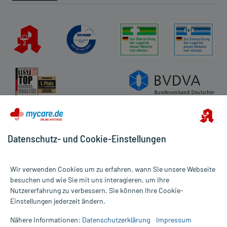
Datenschutz- und Cookie-Einstellungen
Wir verwenden Cookies um zu erfahren, wann Sie unsere Webseite
besuchen und wie Sie mit uns interagieren, um Ihre
Nutzererfahrung zu verbessern. Sie können Ihre Cookie-
Alle Preise gelten inkl. MwSt., ggf. zzgl. Versandkosten
Einstellungen jederzeit ändern.
Informationen auf dieser Website werden ausschließlich für
informative Zwecke zur Verfügung gestellt. Sie ersetzen keinesfalls
Nähere Informationen:
Datenschutzerklärung
Impressum
die Untersuchung und Behandlung durch einen Arzt. Bitte