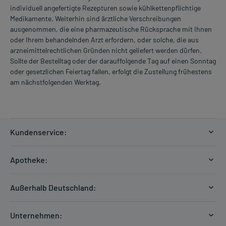
individuell angefertigte Rezepturen sowie kühlkettenpflichtige
Medikamente. Weiterhin sind ärztliche Verschreibungen
ausgenommen, die eine pharmazeutische Rücksprache mit Ihnen
oder Ihrem behandelnden Arzt erfordern, oder solche, die aus
arzneimittelrechtlichen Gründen nicht geliefert werden dürfen.
Sollte der Bestelltag oder der darauffolgende Tag auf einen Sonntag
oder gesetzlichen Feiertag fallen, erfolgt die Zustellung frühestens
am nächstfolgenden Werktag.
Kundenservice:
Versandkosten
Apotheke:
Zahlungsarten
Ratgeber
Kontakt
Außerhalb Deutschland:
E-Rezept
FAQ
Versandkosten Schweiz
Papierrezept einlösen
Hilfe
Unternehmen:
Formular anfordern