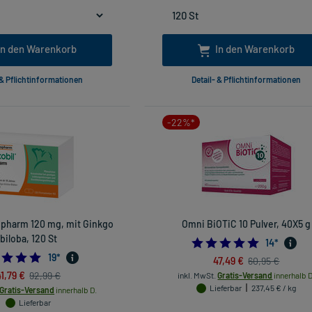
In den Warenkorb
In den Warenkorb
 & Pflichtinformationen
Detail- & Pflichtinformationen
-22%*
iopharm 120 mg, mit Ginkgo
Omni BiOTiC 10 Pulver, 40X5 g
biloba, 120 St
4.7857142
14
*
4.7894736842105265
19
*
47,49 €
60,95 €
41,79 €
92,99 €
inkl. MwSt.
Gratis-Versand
innerhalb D
Lieferbar
237,45 € / kg
Gratis-Versand
innerhalb D.
Lieferbar