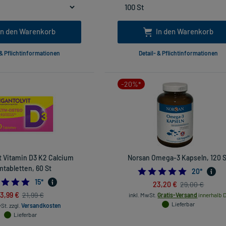
In den Warenkorb
In den Warenkorb
 & Pflichtinformationen
Detail- & Pflichtinformationen
-20%*
t Vitamin D3 K2 Calcium
Norsan Omega-3 Kapseln, 120 S
mtabletten, 60 St
5.0
20
*
4.866666666666666
15
*
23,20 €
29,00 €
13,99 €
21,99 €
inkl. MwSt.
Gratis-Versand
innerhalb D
Lieferbar
wSt.
zzgl.
Versandkosten
Lieferbar