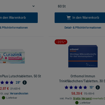
In den Warenkorb
In den Warenkorb
 & Pflichtinformationen
Detail- & Pflichtinformationen
-20%*
Plus Lutschtabletten, 50 St
Orthomol Immun
Trinkfläschchen/Tabletten, 30 
5.0
28
*
4.8666666
15
*
12,97 €
21,63 €
58,39 €
72,99 €
wSt.
zzgl.
Versandkosten
Lieferbar
inkl. MwSt.
Gratis-Versand
innerhalb D
Lieferbar