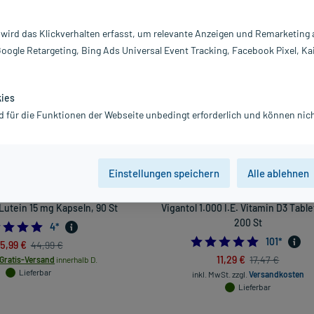
Darreichung
 wird das Klickverhalten erfasst, um relevante Anzeigen und Remarketing
Google Retargeting, Bing Ads Universal Event Tracking, Facebook Pixel, Ka
vanz absteigend
Produkte pro Seite:
24
kies
-35%*
d für die Funktionen der Webseite unbedingt erforderlich und können nich
Einstellungen speichern
Alle ablehnen
Lutein 15 mg Kapseln, 90 St
Vigantol 1.000 I.E. Vitamin D3 Table
200 St
5.0
4
*
4.9207920
101
*
5,99 €
44,99 €
11,29 €
17,47 €
Gratis-Versand
innerhalb D.
Lieferbar
inkl. MwSt.
zzgl.
Versandkosten
Lieferbar