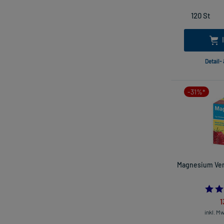
Detail-
-31%*
Magnesium Verl
1
inkl. M