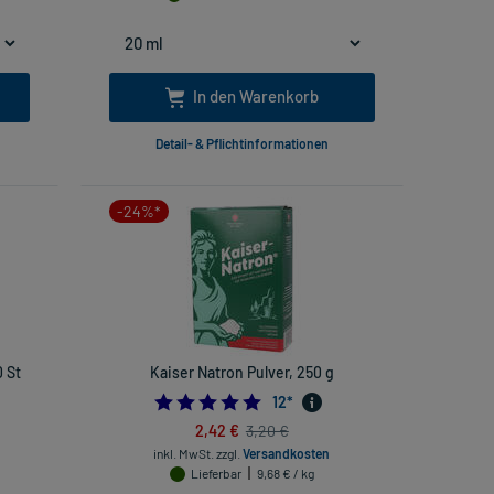
In den Warenkorb
Detail- & Pflichtinformationen
-24%*
 St
Kaiser Natron Pulver, 250 g
66666667
4.916666666666667
12
*
2,42 €
3,20 €
inkl. MwSt.
zzgl.
Versandkosten
Lieferbar
9,68 € / kg