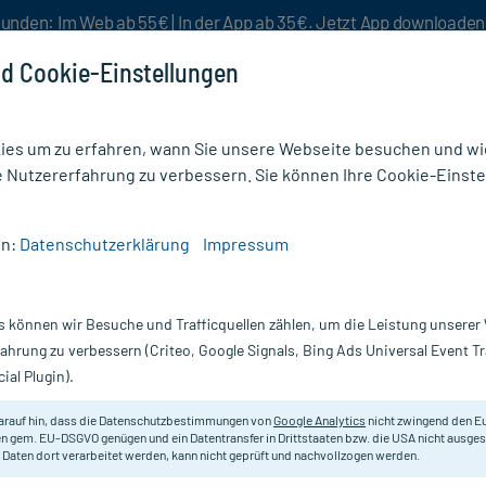
unden: Im Web ab 55€ | In der App ab 35€. Jetzt App downloade
d Cookie-Einstellungen
es um zu erfahren, wann Sie unsere Webseite besuchen und wie
e Nutzererfahrung zu verbessern. Sie können Ihre Cookie-Einste
nlösen
Rezeptur
Aktion %
en:
Datenschutzerklärung
Impressum
s können wir Besuche und Trafficquellen zählen, um die Leistung unsere
änzung
fahrung zu verbessern (Criteo, Google Signals, Bing Ads Universal Event 
ial Plugin).
ag, eine hohe körperliche Belastung oder spezielle Ernährungsw
sgewogen
und abwechslungsreich führen können. Die Folge sind 
arauf hin, dass die Datenschutzbestimmungen von
Google Analytics
nicht zwingend den E
dheit negativ auswirken.
Nahrungsergänzungsmittel
enthalten 
n gem. EU-DSGVO genügen und ein Datentransfer in Drittstaaten bzw. die USA nicht ausg
 Daten dort verarbeitet werden, kann nicht geprüft und nachvollzogen werden.
inen und Mineralstoffen, die einen Ausgleich schaffen.