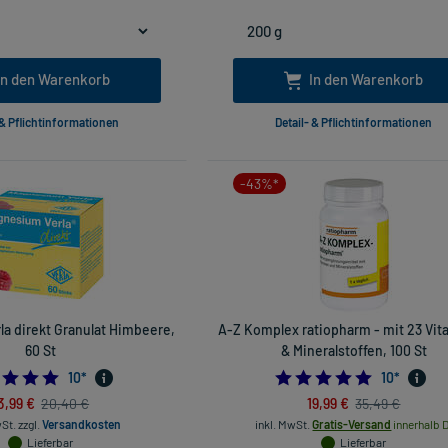
In den Warenkorb
In den Warenkorb
 & Pflichtinformationen
Detail- & Pflichtinformationen
-43%*
a direkt Granulat Himbeere,
A-Z Komplex ratiopharm - mit 23 Vi
60 St
& Mineralstoffen, 100 St
4.8
5.0
10
*
10
*
3,99 €
19,99 €
20,40 €
35,49 €
wSt.
zzgl.
Versandkosten
inkl. MwSt.
Gratis-Versand
innerhalb D
Lieferbar
Lieferbar