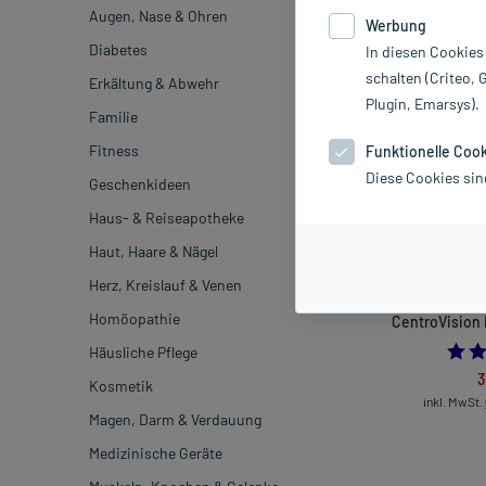
Augen, Nase & Ohren
Werbung
Marke
Diabetes
In diesen Cookies
schalten (Criteo, 
Erkältung & Abwehr
Sortieren
Rele
Plugin, Emarsys).
Familie
Fitness
Funktionelle Coo
-20%*
Diese Cookies sin
Geschenkideen
Haus- & Reiseapotheke
Haut, Haare & Nägel
Herz, Kreislauf & Venen
Homöopathie
CentroVision 
Häusliche Pflege
3
Kosmetik
inkl. MwSt.
Magen, Darm & Verdauung
Medizinische Geräte