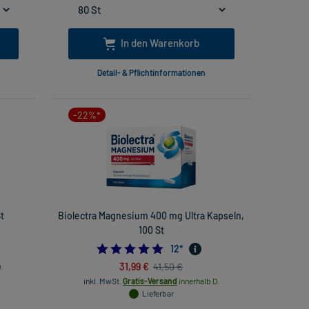
In den Warenkorb
Detail- & Pflichtinformationen
-22%*
t
Biolectra Magnesium 400 mg Ultra Kapseln,
100 St
5.0
12
*
31,99 €
41,50 €
.
inkl. MwSt.
Gratis-Versand
innerhalb D.
Lieferbar