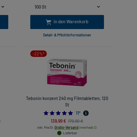
In den Warenkorb
Detail- & Pflichtinformationen
-22%*
Tebonin konzent 240 mg Filmtabletten, 120
St
85714286
4.818181818181818
11
*
139,99 €
179,90 €
.
inkl. MwSt.
Gratis-Versand
innerhalb D.
Lieferbar