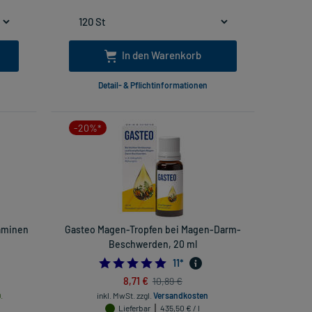
In den Warenkorb
Detail- & Pflichtinformationen
-20%*
taminen
Gasteo Magen-Tropfen bei Magen-Darm-
Beschwerden, 20 ml
5.0
11
*
8,71 €
10,89 €
.
inkl. MwSt.
zzgl.
Versandkosten
Lieferbar
435,50 € / l