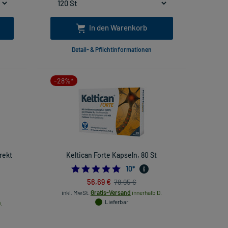
In den Warenkorb
Detail- & Pflichtinformationen
-28%*
rekt
Keltican Forte Kapseln, 80 St
4.9
10
*
88888889
56,69 €
78,95 €
inkl. MwSt.
Gratis-Versand
innerhalb D.
Lieferbar
.