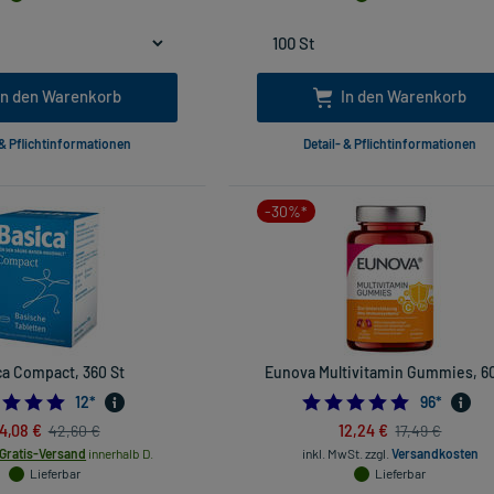
In den Warenkorb
In den Warenkorb
 & Pflichtinformationen
Detail- & Pflichtinformationen
-30%*
ca Compact, 360 St
Eunova Multivitamin Gummies, 60
4.916666666666667
4.9791666
12
*
96
*
4,08 €
12,24 €
42,60 €
17,49 €
Gratis-Versand
innerhalb D.
inkl. MwSt.
zzgl.
Versandkosten
Lieferbar
Lieferbar