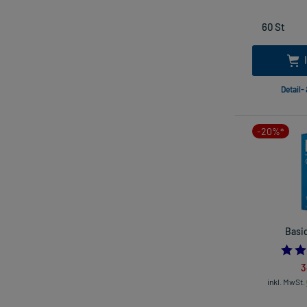
Detail-
-20%*
Basi
3
inkl. MwSt.