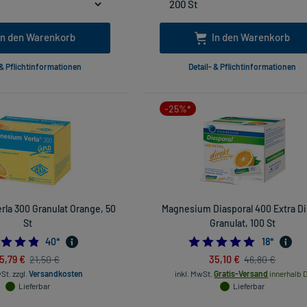
In den Warenkorb
In den Warenkorb
 & Pflichtinformationen
Detail- & Pflichtinformationen
-25%*
la 300 Granulat Orange, 50
Magnesium Diasporal 400 Extra Di
St
Granulat, 100 St
4.825
4.8888888
40
*
18
*
15,79 €
35,10 €
21,50 €
46,80 €
wSt.
zzgl.
Versandkosten
inkl. MwSt.
Gratis-Versand
innerhalb D
Lieferbar
Lieferbar