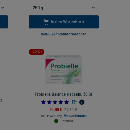
In den Warenkorb
Detail- & Pflichtinformationen
-42%*
Probielle Balance Kapseln, 30 St
St
5.0
13
*
66666666
15,99 €
27,80 €
inkl. MwSt.
zzgl.
Versandkosten
Lieferbar
.