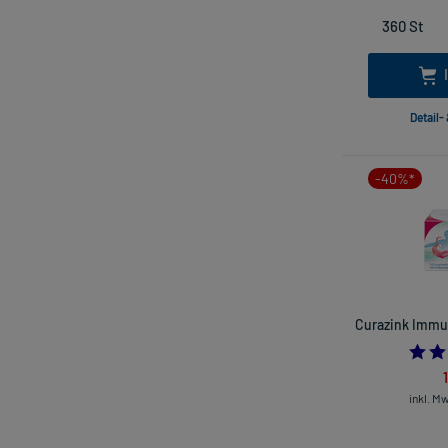
Detail-
-40%*
Curazink Immun
inkl. M