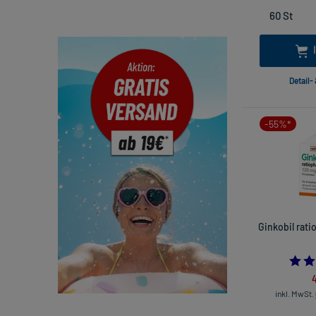
Detail-
-55%*
Ginkobil rat
inkl. MwSt.